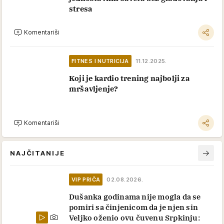
stresa
Komentariši
FITNES I NUTRICIJA
11.12.2025.
Koji je kardio trening najbolji za
mršavljenje?
Komentariši
NAJČITANIJE
VIP PRIČA
02.08.2026.
Dušanka godinama nije mogla da se
pomiri sa činjenicom da je njen sin
Veljko oženio ovu čuvenu Srpkinju: