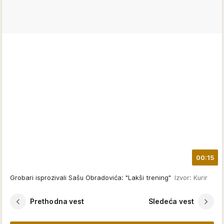
00:15
Grobari isprozivali Sašu Obradovića: "Lakši trening"
Izvor: Kurir
Prethodna vest
Sledeća vest