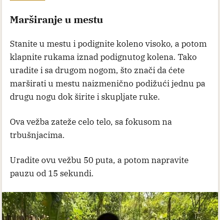
Marširanje u mestu
Stanite u mestu i podignite koleno visoko, a potom
klapnite rukama iznad podignutog kolena. Tako
uradite i sa drugom nogom, što znači da ćete
marširati u mestu naizmenično podižući jednu pa
drugu nogu dok širite i skupljate ruke.
Ova vežba zateže celo telo, sa fokusom na
trbušnjacima.
Uradite ovu vežbu 50 puta, a potom napravite
pauzu od 15 sekundi.