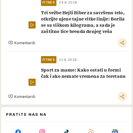
FITNES
24.6.2026.
Tri vežbe Hejli Biber za savršeno telo,
otkrijte njene tajne vitke linije: Borila
se sa viškom kilograma, a sada je
zaštitno lice brenda donjeg veša
Komentariši
FITNES
22.6.2026.
Sport za mame: Kako ostati u formi
čak i ako nemate vremena za teretanu
Komentariši
PRATITE NAS NA