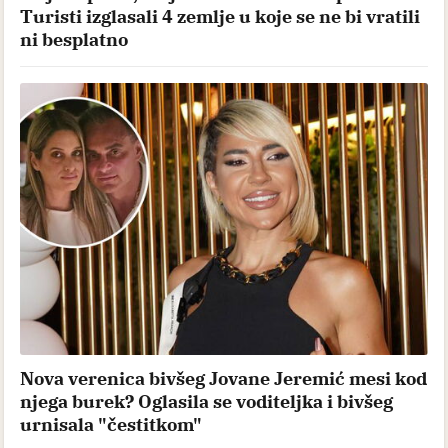
Turisti izglasali 4 zemlje u koje se ne bi vratili
ni besplatno
Nova verenica bivšeg Jovane Jeremić mesi kod
njega burek? Oglasila se voditeljka i bivšeg
urnisala "čestitkom"