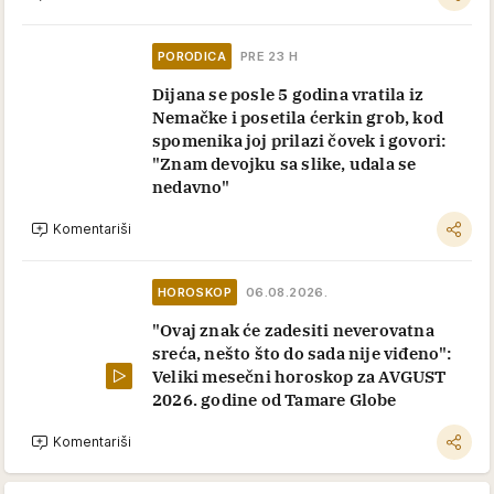
PORODICA
PRE 23 H
Dijana se posle 5 godina vratila iz
Nemačke i posetila ćerkin grob, kod
spomenika joj prilazi čovek i govori:
"Znam devojku sa slike, udala se
nedavno"
Komentariši
HOROSKOP
06.08.2026.
"Ovaj znak će zadesiti neverovatna
sreća, nešto što do sada nije viđeno":
Veliki mesečni horoskop za AVGUST
2026. godine od Tamare Globe
Komentariši