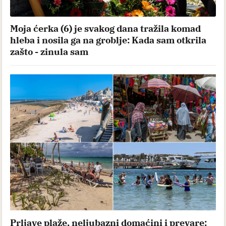
Moja ćerka (6) je svakog dana tražila komad
hleba i nosila ga na groblje: Kada sam otkrila
zašto - zinula sam
Prljave plaže, neljubazni domaćini i prevare: