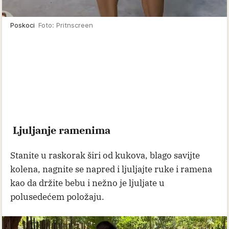
Poskoci
Foto: Pritnscreen
Ljuljanje ramenima
Stanite u raskorak širi od kukova, blago savijte
kolena, nagnite se napred i ljuljajte ruke i ramena
kao da držite bebu i nežno je ljuljate u
polusedećem položaju.