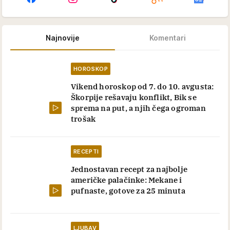
Najnovije
Komentari
HOROSKOP
Vikend horoskop od 7. do 10. avgusta:
Škorpije rešavaju konflikt, Bik se
sprema na put, a njih čega ogroman
trošak
RECEPTI
Jednostavan recept za najbolje
američke palačinke: Mekane i
pufnaste, gotove za 25 minuta
LJUBAV