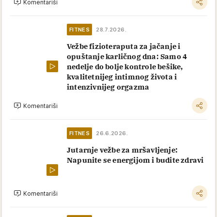
Komentariši
FITNES
28.7.2026.
Vežbe fizioteraputa za jačanje i
opuštanje karličnog dna: Samo 4
nedelje do bolje kontrole bešike,
kvalitetnijeg intimnog života i
intenzivnijeg orgazma
Komentariši
FITNES
26.6.2026.
Jutarnje vežbe za mršavljenje:
Napunite se energijom i budite zdravi
Komentariši