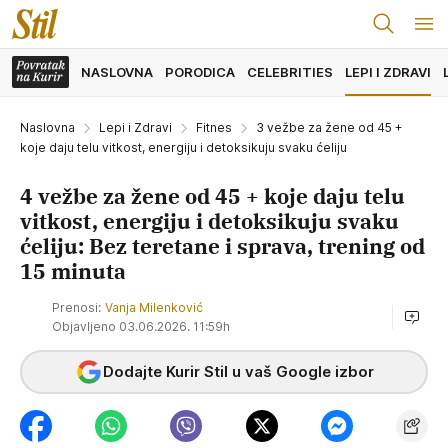
NASLOVNA
PORODICA
CELEBRITIES
LEPI I ZDRAVI
Naslovna
Lepi i Zdravi
Fitnes
3 vežbe za žene od 45 +
koje daju telu vitkost, energiju i detoksikuju svaku ćeliju
4 vežbe za žene od 45 + koje daju telu
vitkost, energiju i detoksikuju svaku
ćeliju: Bez teretane i sprava, trening od
15 minuta
Prenosi:
Vanja Milenković
Objavljeno 03.06.2026. 11:59h
Dodajte Kurir Stil u vaš Google izbor