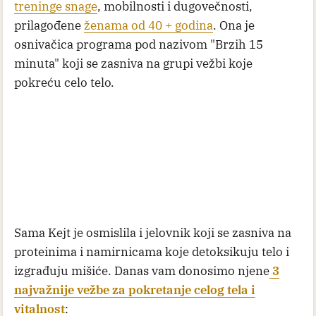
treninge snage
, mobilnosti i dugovečnosti,
prilagođene
ženama od 40 + godina
. Ona je
osnivačica programa pod nazivom "Brzih 15
minuta" koji se zasniva na grupi vežbi koje
pokreću celo telo.
Sama Kejt je osmislila i jelovnik koji se zasniva na
proteinima i namirnicama koje detoksikuju telo i
izgrađuju mišiće. Danas vam donosimo njene
3
najvažnije vežbe za pokretanje celog tela i
vitalnost
: