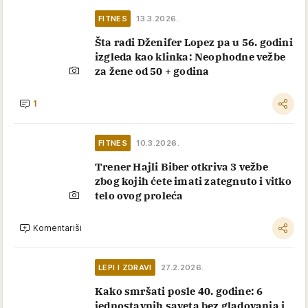
FITNES
13.3.2026.
Šta radi Dženifer Lopez pa u 56. godini
izgleda kao klinka: Neophodne vežbe
za žene od 50 + godina
1
FITNES
10.3.2026.
Trener Hajli Biber otkriva 3 vežbe
zbog kojih ćete imati zategnuto i vitko
telo ovog proleća
Komentariši
LEPI I ZDRAVI
27.2.2026.
Kako smršati posle 40. godine: 6
jednostavnih saveta bez gladovanja i