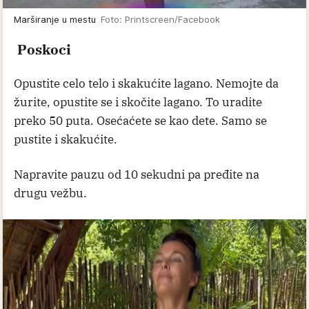
Marširanje u mestu
Foto: Printscreen/Facebook
Poskoci
Opustite celo telo i skakućite lagano. Nemojte da
žurite, opustite se i skočite lagano. To uradite
preko 50 puta. Osećaćete se kao dete. Samo se
pustite i skakućite.
Napravite pauzu od 10 sekudni pa pređite na
drugu vežbu.