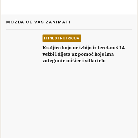
MOŽDA ĆE VAS ZANIMATI
FITNES I NUTRICIJA
Kraljica koja ne izbija iz teretane: 14
vežbi i dijeta uz pomoć koje ima
zategnute mišiće i vitko telo