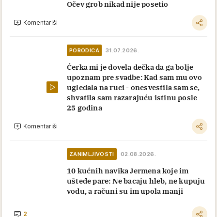
Očev grob nikad nije posetio
Komentariši
PORODICA
31.07.2026.
Ćerka mi je dovela dečka da ga bolje
upoznam pre svadbe: Kad sam mu ovo
ugledala na ruci - onesvestila sam se,
shvatila sam razarajuću istinu posle
25 godina
Komentariši
ZANIMLJIVOSTI
02.08.2026.
10 kućnih navika Jermena koje im
uštede pare: Ne bacaju hleb, ne kupuju
vodu, a računi su im upola manji
2