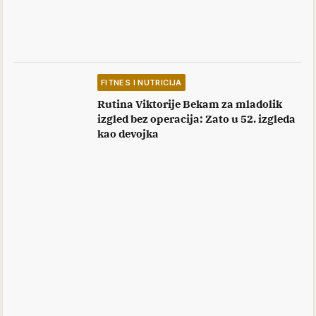
FITNES I NUTRICIJA
Rutina Viktorije Bekam za mladolik
izgled bez operacija: Zato u 52. izgleda
kao devojka