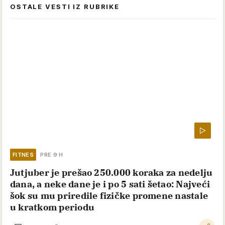
OSTALE VESTI IZ RUBRIKE
FITNES
PRE 9 H
Jutjuber je prešao 250.000 koraka za nedelju
dana, a neke dane je i po 5 sati šetao: Najveći
šok su mu priredile fizičke promene nastale
u kratkom periodu