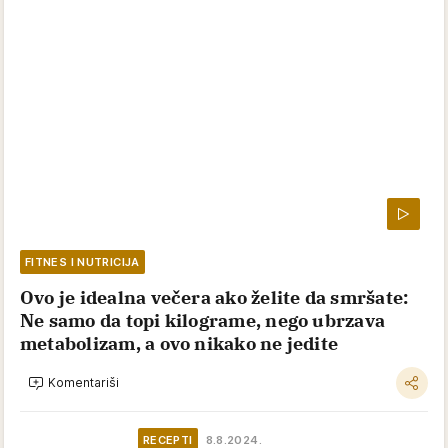
FITNES I NUTRICIJA
Ovo je idealna večera ako želite da smršate:
Ne samo da topi kilograme, nego ubrzava
metabolizam, a ovo nikako ne jedite
Komentariši
RECEPTI
8.8.2024.