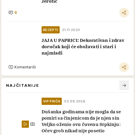
Jerotić
6
RECEPTI
21.11.2023.
JAJA U PAPRICI: Dekorativan i zdrav
doručak koji će obožavati i stari i
najmlađi
Komentariši
NAJČITANIJE
VIP PRIČA
02.08.2026.
Dušanka godinama nije mogla da se
pomiri sa činjenicom da je njen sin
Veljko oženio ovu čuvenu Srpkinju:
Očev grob nikad nije posetio