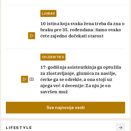
LJUBAV
10 istina koja svaka žena treba da zna o
braku pre 35. rođendana: Samo ovako
ćete zajedno dočekati starost
CELEBRITIES
17-godišnja asistentkinja ga optužila
za zlostavljanje, glumica za nasilje,
ćerke ga se odrekle, a ona stoji uz
njega već 4 decenije: Za nju je on
savršen muž
Sve najnovije vesti
LIFESTYLE