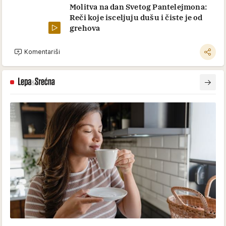
Molitva na dan Svetog Pantelejmona:
Reči koje isceljuju dušu i čiste je od
grehova
Komentariši