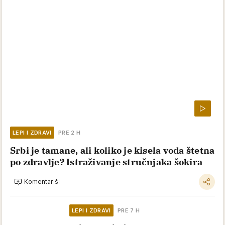
LEPI I ZDRAVI
PRE 2 H
Srbi je tamane, ali koliko je kisela voda štetna
po zdravlje? Istraživanje stručnjaka šokira
Komentariši
LEPI I ZDRAVI
PRE 7 H