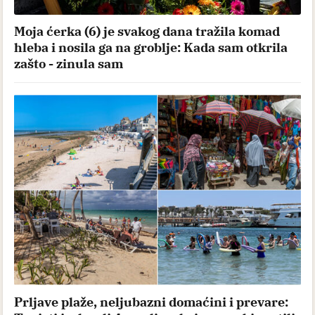
Moja ćerka (6) je svakog dana tražila komad
hleba i nosila ga na groblje: Kada sam otkrila
zašto - zinula sam
Prljave plaže, neljubazni domaćini i prevare: