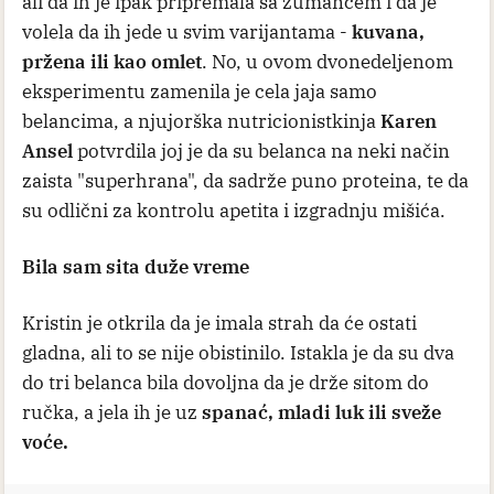
ali da ih je ipak pripremala sa žumancem i da je
volela da ih jede u svim varijantama -
kuvana,
pržena ili kao omlet
. No, u ovom dvonedeljenom
eksperimentu zamenila je cela jaja samo
belancima, a njujorška nutricionistkinja
Karen
Ansel
potvrdila joj je da su belanca na neki način
zaista "superhrana", da sadrže puno proteina, te da
su odlični za kontrolu apetita i izgradnju mišića.
Bila sam sita duže vreme
Kristin je otkrila da je imala strah da će ostati
gladna, ali to se nije obistinilo. Istakla je da su dva
do tri belanca bila dovoljna da je drže sitom do
ručka, a jela ih je uz
spanać, mladi luk ili sveže
voće.