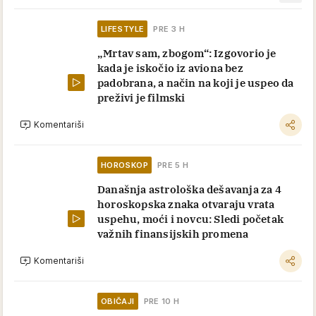
LIFESTYLE
PRE 3 H
„Mrtav sam, zbogom“: Izgovorio je
kada je iskočio iz aviona bez
padobrana, a način na koji je uspeo da
preživi je filmski
Komentariši
HOROSKOP
PRE 5 H
Današnja astrološka dešavanja za 4
horoskopska znaka otvaraju vrata
uspehu, moći i novcu: Sledi početak
važnih finansijskih promena
Komentariši
OBIČAJI
PRE 10 H