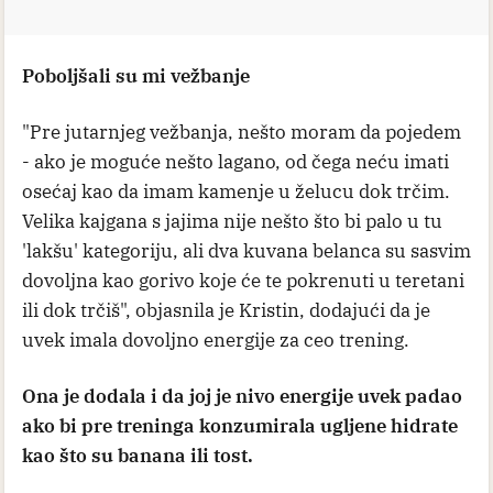
Poboljšali su mi vežbanje
"Pre jutarnjeg vežbanja, nešto moram da pojedem
- ako je moguće nešto lagano, od čega neću imati
osećaj kao da imam kamenje u želucu dok trčim.
Velika kajgana s jajima nije nešto što bi palo u tu
'lakšu' kategoriju, ali dva kuvana belanca su sasvim
dovoljna kao gorivo koje će te pokrenuti u teretani
ili dok trčiš", objasnila je Kristin, dodajući da je
uvek imala dovoljno energije za ceo trening.
Ona je dodala i da joj je nivo energije uvek padao
ako bi pre treninga konzumirala ugljene hidrate
kao što su banana ili tost.