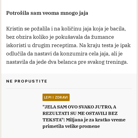
Potrošila sam veoma mnogo jaja
Kristin se požalila i na količinu jaja koja je bacila,
bez obzira koliko je pokušavala da žumance
iskoristi u drugim receptima. Na kraju testa je ipak
odlučila da nastavi da konzumira cela jaja, ali je
nastavila da jede dva belanca pre svakog treninga.
NE PROPUSTITE
LEPI I ZDRAVI
"JELA SAM OVO SVAKO JUTRO, A
REZULTATI SU ME OSTAVILI BEZ
TEKSTA": Miljana je za kratko vreme
primetila velike promene