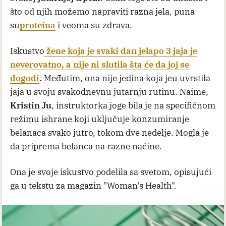
što od njih možemo napraviti razna jela, puna
su
proteina
i veoma su zdrava.
Iskustvo
žene koja je svaki dan jelapo 3 jaja je
neverovatno, a nije ni slutila šta će da joj se
dogodi
.
Međutim, ona nije jedina koja jeu uvrstila
jaja u svoju svakodnevnu jutarnju rutinu. Naime,
Kristin Ju
, instruktorka joge bila je na specifičnom
režimu ishrane koji uključuje konzumiranje
belanaca svako jutro, tokom dve nedelje. Mogla je
da priprema belanca na razne načine.
Ona je svoje iskustvo podelila sa svetom, opisujući
ga u tekstu za magazin "Woman's Health".