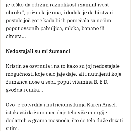
je teško da održim raznolikost i zanimljivost
obroka", priznala je ona, i dodala je da bi stvari
postale još gore kada bi ih pomešala sa nečim
poput ovsenih pahuljica, mleka, banane ili
cimeta...
Nedostajali su mi žumanci
Kristin se osvrnula i na to kako su joj nedostajale
mogućnosti koje celo jaje daje, ali i nutrijenti koje
žumanca nose u sebi, poput vitamina B, E D,
gvožđa i cnika...
Ovo je potvrdila i nutricionistkinja Karen Ansel,
istakavši da žumance daje telu više energije i
dodatnih 5 grama masnoća, što će telo duže držati
sitim.