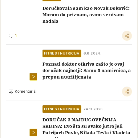
Doručkovala sam kao Novak Đoković:
Moram da priznam, ovom se nisam
nadala
1
FITNES I NUTRICIJA
6.6.2024.
Poznati doktor otkriva zašto je ovaj
doručak najbolji: Samo 5 namirnica, a
prepun nutritijenata
Komentariši
FITNES I NUTRICIJA
24.11.2023.
DORUČAK 3 NAJDUGOVEČNIJA
SRBINA: Evo šta su svako jutro jeli
Patrijarh Pavle, Nikola Tesla i Vladeta