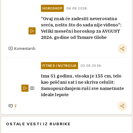
HOROSKOP
06.08.2026.
"Ovaj znak će zadesiti neverovatna
sreća, nešto što do sada nije viđeno":
Veliki mesečni horoskop za AVGUST
2026. godine od Tamare Globe
Komentariši
FITNES I NUTRICIJA
03.08.2026.
Ima 51 godinu, visoka je 155 cm, telo
kao peščani sat i ne skriva celulit:
Samopouzdanjem ruši sve nametnute
ideale lepote
2
OSTALE VESTI IZ RUBRIKE