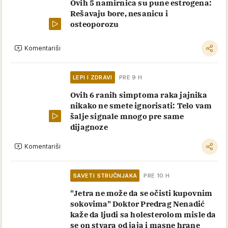
Ovih 5 namirnica su pune estrogena:
Rešavaju bore, nesanicu i
osteoporozu
Komentariši
LEPI I ZDRAVI
PRE 9 H
Ovih 6 ranih simptoma raka jajnika
nikako ne smete ignorisati: Telo vam
šalje signale mnogo pre same
dijagnoze
Komentariši
SAVETI STRUČNJAKA
PRE 10 H
"Jetra ne može da se očisti kupovnim
sokovima" Doktor Predrag Nenadić
kaže da ljudi sa holesterolom misle da
se on stvara od jaja i masne hrane