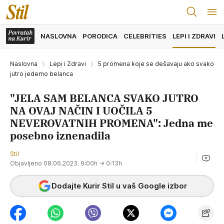
NASLOVNA
PORODICA
CELEBRITIES
LEPI I ZDRAVI
Naslovna
Lepi i Zdravi
5 promena koje se dešavaju ako svako
jutro jedemo belanca
"JELA SAM BELANCA SVAKO JUTRO
NA OVAJ NAČIN I UOČILA 5
NEVEROVATNIH PROMENA": Jedna me
posebno iznenadila
Stil
Objavljeno 08.06.2023. 9:00h
→ 0:13h
Dodajte Kurir Stil u vaš Google izbor