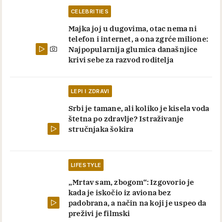
CELEBRITIES
Majka joj u dugovima, otac nema ni
telefon i internet, a ona zgrće milione:
Najpopularnija glumica današnjice
krivi sebe za razvod roditelja
LEPI I ZDRAVI
Srbi je tamane, ali koliko je kisela voda
štetna po zdravlje? Istraživanje
stručnjaka šokira
LIFESTYLE
„Mrtav sam, zbogom“: Izgovorio je
kada je iskočio iz aviona bez
padobrana, a način na koji je uspeo da
preživi je filmski