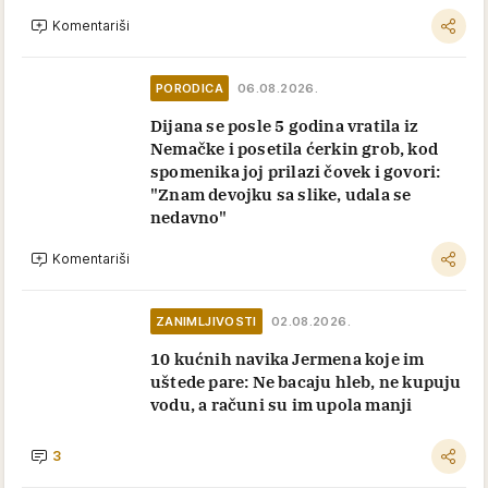
Komentariši
PORODICA
06.08.2026.
Dijana se posle 5 godina vratila iz
Nemačke i posetila ćerkin grob, kod
spomenika joj prilazi čovek i govori:
"Znam devojku sa slike, udala se
nedavno"
Komentariši
ZANIMLJIVOSTI
02.08.2026.
10 kućnih navika Jermena koje im
uštede pare: Ne bacaju hleb, ne kupuju
vodu, a računi su im upola manji
3