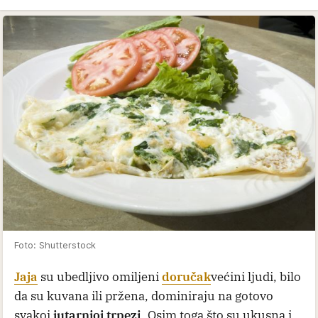
Foto: Shutterstock
Jaja
su ubedljivo omiljeni
doručak
većini ljudi, bilo
da su kuvana ili pržena, dominiraju na gotovo
svakoj
jutarnjoj trpezi
. Osim toga što su ukusna i