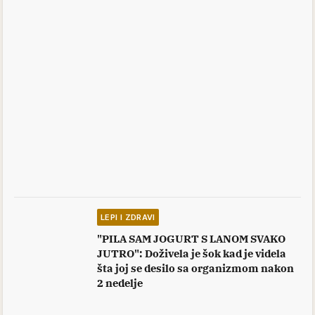
LEPI I ZDRAVI
"PILA SAM JOGURT S LANOM SVAKO
JUTRO": Doživela je šok kad je videla
šta joj se desilo sa organizmom nakon
2 nedelje