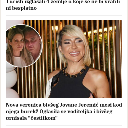
Turisti izglasali 4 zemlje u koje se ne bi vratili
ni besplatno
Nova verenica bivšeg Jovane Jeremić mesi kod
njega burek? Oglasila se voditeljka i bivšeg
urnisala "čestitkom"