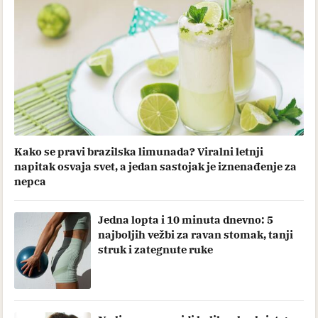
Kako se pravi brazilska limunada? Viralni letnji
napitak osvaja svet, a jedan sastojak je iznenađenje za
nepca
Jedna lopta i 10 minuta dnevno: 5
najboljih vežbi za ravan stomak, tanji
struk i zategnute ruke