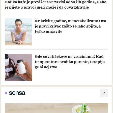
Koliko kafe je previše? Sve zavisi od vaših godina, a ako
je pijete u pravoj meri može i da čuva zdravlje
Ne krivite godine, ni metabolizam: Ovo
je pravi krivac zašto se lako gojite, a
teško mršavite
Gde čuvati lekove na vrućinama: Kad
temperatura ovoliko poraste, terapija
gubi dejstvo