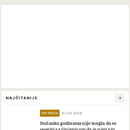
NAJČITANIJE
VIP PRIČA
02.08.2026.
Dušanka godinama nije mogla da se
pomiri sa činjenicom da je njen sin