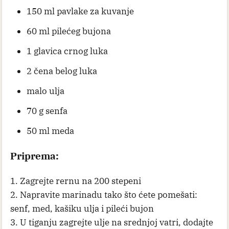
150 ml pavlake za kuvanje
60 ml pilećeg bujona
1 glavica crnog luka
2 čena belog luka
malo ulja
70 g senfa
50 ml meda
Priprema:
1. Zagrejte rernu na 200 stepeni
2. Napravite marinadu tako što ćete pomešati:
senf, med, kašiku ulja i pileći bujon
3. U tiganju zagrejte ulje na srednjoj vatri, dodajte