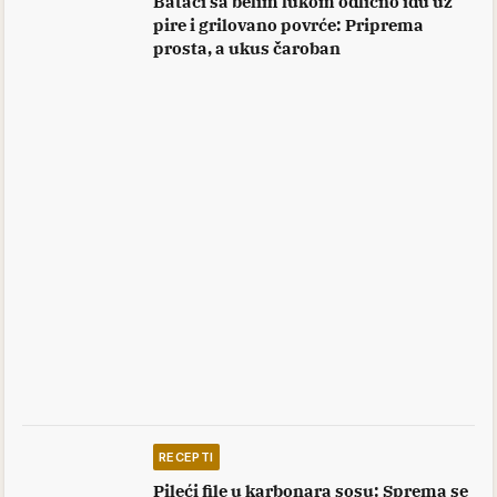
Bataci sa belim lukom odlično idu uz
pire i grilovano povrće: Priprema
prosta, a ukus čaroban
RECEPTI
Pileći file u karbonara sosu: Sprema se