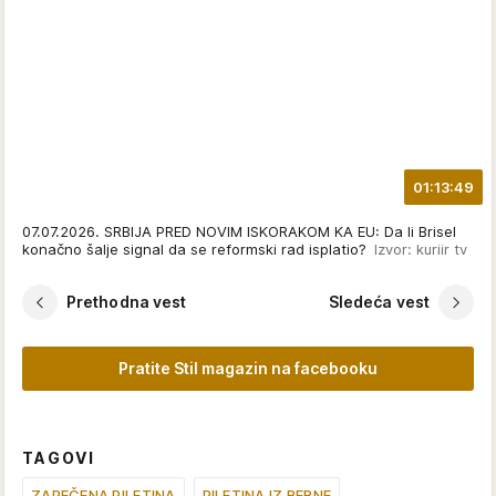
01:13:49
07.07.2026. SRBIJA PRED NOVIM ISKORAKOM KA EU: Da li Brisel
konačno šalje signal da se reformski rad isplatio?
Izvor: kuriir tv
Prethodna vest
Sledeća vest
Pratite Stil magazin na facebooku
TAGOVI
ZAPEČENA PILETINA
PILETINA IZ RERNE