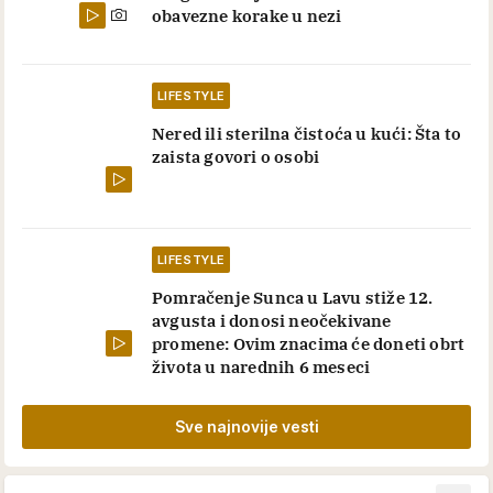
obavezne korake u nezi
LIFESTYLE
Nered ili sterilna čistoća u kući: Šta to
zaista govori o osobi
LIFESTYLE
Pomračenje Sunca u Lavu stiže 12.
avgusta i donosi neočekivane
promene: Ovim znacima će doneti obrt
života u narednih 6 meseci
Sve najnovije vesti