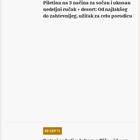
Piletina na 3 načina za sočan i ukusan
nedeljni ručak + desert: Od najlakšeg
do zahtevnijeg, užitak za celu porodicu
RECEPTI