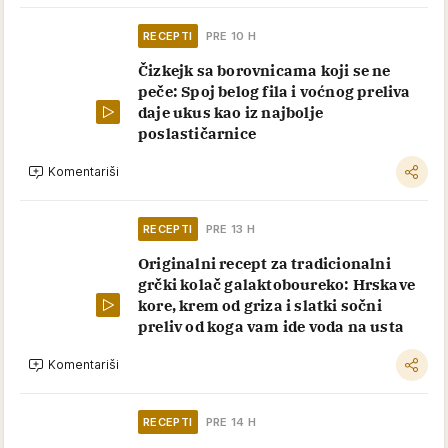
RECEPTI
PRE 10 H
Čizkejk sa borovnicama koji se ne
peče: Spoj belog fila i voćnog preliva
daje ukus kao iz najbolje
poslastičarnice
Komentariši
RECEPTI
PRE 13 H
Originalni recept za tradicionalni
grčki kolač galaktoboureko: Hrskave
kore, krem od griza i slatki sočni
preliv od koga vam ide voda na usta
Komentariši
RECEPTI
PRE 14 H