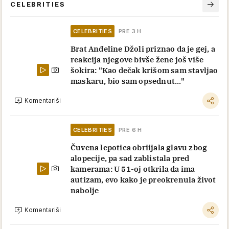
CELEBRITIES
CELEBRITIES
PRE 3 H
Brat Anđeline Džoli priznao da je gej, a
reakcija njegove bivše žene još više
šokira: "Kao dečak krišom sam stavljao
maskaru, bio sam opsednut..."
Komentariši
CELEBRITIES
PRE 6 H
Čuvena lepotica obriijala glavu zbog
alopecije, pa sad zablistala pred
kamerama: U 51-oj otkrila da ima
autizam, evo kako je preokrenula život
nabolje
Komentariši