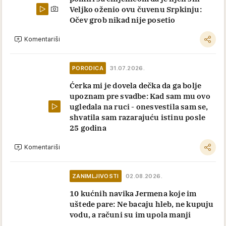
Veljko oženio ovu čuvenu Srpkinju:
Očev grob nikad nije posetio
Komentariši
PORODICA
31.07.2026.
Ćerka mi je dovela dečka da ga bolje
upoznam pre svadbe: Kad sam mu ovo
ugledala na ruci - onesvestila sam se,
shvatila sam razarajuću istinu posle
25 godina
Komentariši
ZANIMLJIVOSTI
02.08.2026.
10 kućnih navika Jermena koje im
uštede pare: Ne bacaju hleb, ne kupuju
vodu, a računi su im upola manji