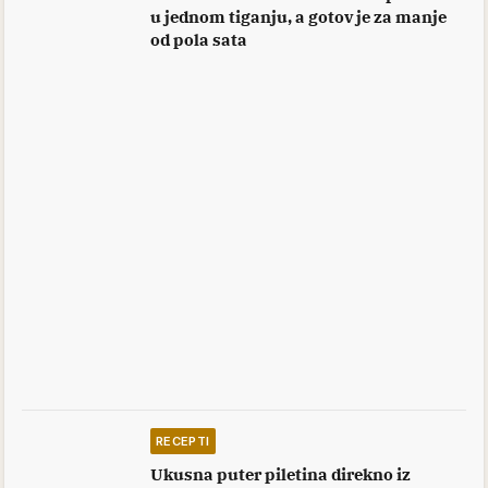
u jednom tiganju, a gotov je za manje
od pola sata
RECEPTI
Ukusna puter piletina direkno iz