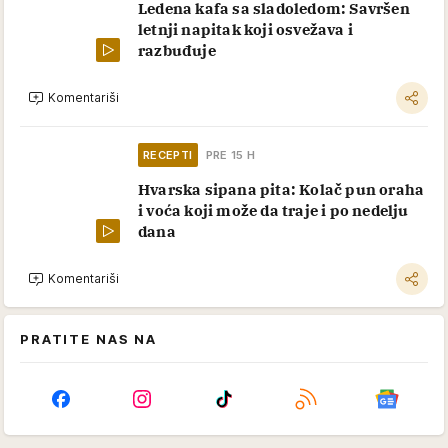
Ledena kafa sa sladoledom: Savršen
letnji napitak koji osvežava i
razbuđuje
Komentariši
RECEPTI
PRE 15 H
Hvarska sipana pita: Kolač pun oraha
i voća koji može da traje i po nedelju
dana
Komentariši
PRATITE NAS NA