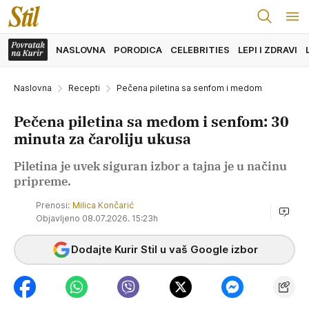
NASLOVNA
PORODICA
CELEBRITIES
LEPI I ZDRAVI
Naslovna
Recepti
Pečena piletina sa senfom i medom
Pečena piletina sa medom i senfom: 30
minuta za čaroliju ukusa
Piletina je uvek siguran izbor a tajna je u načinu
pripreme.
Prenosi:
Milica Končarić
Objavljeno 08.07.2026. 15:23h
Dodajte Kurir Stil u vaš Google izbor