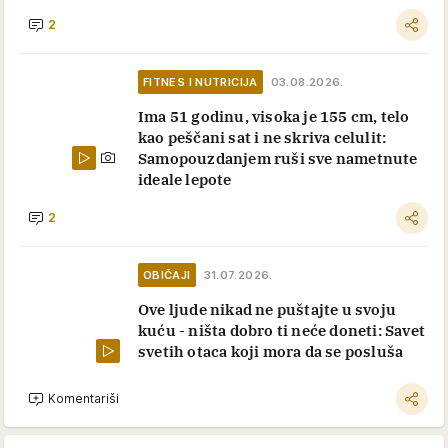
2
FITNES I NUTRICIJA
03.08.2026.
Ima 51 godinu, visoka je 155 cm, telo
kao peščani sat i ne skriva celulit:
Samopouzdanjem ruši sve nametnute
ideale lepote
2
OBIČAJI
31.07.2026.
Ove ljude nikad ne puštajte u svoju
kuću - ništa dobro ti neće doneti: Savet
svetih otaca koji mora da se posluša
Komentariši