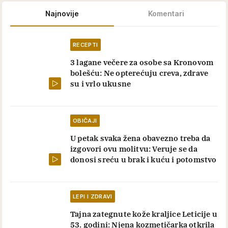
Najnovije
Komentari
RECEPTI
3 lagane večere za osobe sa Kronovom
bolešću: Ne opterećuju creva, zdrave
su i vrlo ukusne
OBIČAJI
U petak svaka žena obavezno treba da
izgovori ovu molitvu: Veruje se da
donosi sreću u brak i kuću i potomstvo
LEPI I ZDRAVI
Tajna zategnute kože kraljice Leticije u
53. godini: Njena kozmetičarka otkrila