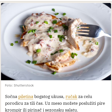
Foto: Shutterstock
Sočna
piletina
bogatog ukusa,
ručak
za celu
porodicu za tili čas. Uz meso možete poslužiti pire
krompir ili pirinač i sezonsku salatu.