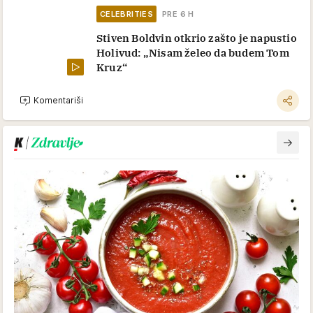
CELEBRITIES
PRE 6 H
Stiven Boldvin otkrio zašto je napustio
Holivud: „Nisam želeo da budem Tom
Kruz“
Komentariši