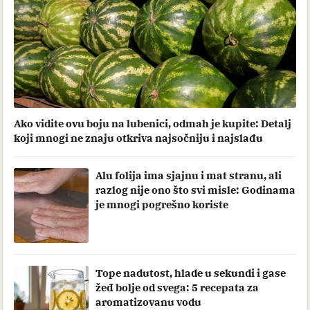
Ako vidite ovu boju na lubenici, odmah je kupite: Detalj
koji mnogi ne znaju otkriva najsočniju i najslađu
Alu folija ima sjajnu i mat stranu, ali
razlog nije ono što svi misle: Godinama
je mnogi pogrešno koriste
Tope nadutost, hlade u sekundi i gase
žeđ bolje od svega: 5 recepata za
aromatizovanu vodu