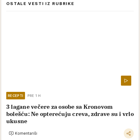
OSTALE VESTI IZ RUBRIKE
RECEPTI
PRE 1 H
3 lagane večere za osobe sa Kronovom
bolešću: Ne opterećuju creva, zdrave su i vrlo
ukusne
Komentariši