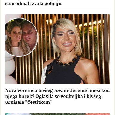
sam odmah zvala policiju
Nova verenica bivšeg Jovane Jeremić mesi kod
njega burek? Oglasila se voditeljka i bivšeg
urnisala "čestitkom"