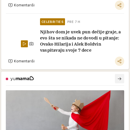
Komentariši
CELEBRITIES
PRE 7 H
Njihov dom je uvek pun dečije graje, a
evo šta se nikada ne dovodi u pitanje:
Ovako Hilarija i Alek Boldvin
vaspitavaju svoje 7 dece
Komentariši