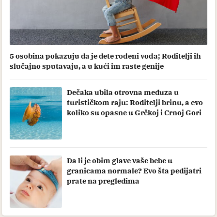
5 osobina pokazuju da je dete rođeni vođa; Roditelji ih
slučajno sputavaju, a u kući im raste genije
Dečaka ubila otrovna meduza u
turističkom raju: Roditelji brinu, a evo
koliko su opasne u Grčkoj i Crnoj Gori
Da li je obim glave vaše bebe u
granicama normale? Evo šta pedijatri
prate na pregledima