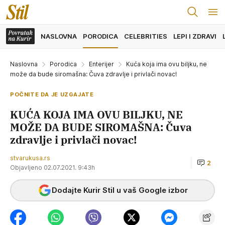
NASLOVNA
PORODICA
CELEBRITIES
LEPI I ZDRAVI
Naslovna
Porodica
Enterijer
Kuća koja ima ovu biljku, ne
može da bude siromašna: Čuva zdravlje i privlači novac!
POČNITE DA JE UZGAJATE
KUĆA KOJA IMA OVU BILJKU, NE
MOŽE DA BUDE SIROMAŠNA: Čuva
zdravlje i privlači novac!
stvarukusa.rs
2
Objavljeno 02.07.2021. 9:43h
Dodajte Kurir Stil u vaš Google izbor