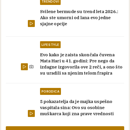
TRENDOVI
Svilene bermude su trend leta 2026.:
Ako ste umorni od lana evo jedne
sjajne opcije
LIFESTYLE
Evo kako je zaista skončala čuvena
Mata Hari u 41. godini: Pre nego da
izdagne izgovorila ove 2 reči, a ono što
su uradili sa njenim telom frapira
PORODICA
5 pokazatelja da je majka uspešno
vaspitala sina: Ovo su osobine
muškarca koji zna prave vrednosti