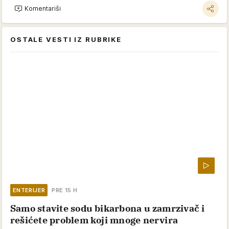
Komentariši
OSTALE VESTI IZ RUBRIKE
ENTERIJER
PRE 15 H
Samo stavite sodu bikarbona u zamrzivač i
rešićete problem koji mnoge nervira