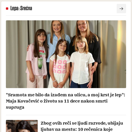
"Sramota me bilo da izađem na ulicu, a moj krst je lep":
Maja Kovačević o životu sa 11 dece nakon smrti
supruga
Zbog ovih reči se ljudi razvode, ubijaju
ljubav na mestu: 10 rečenica koje