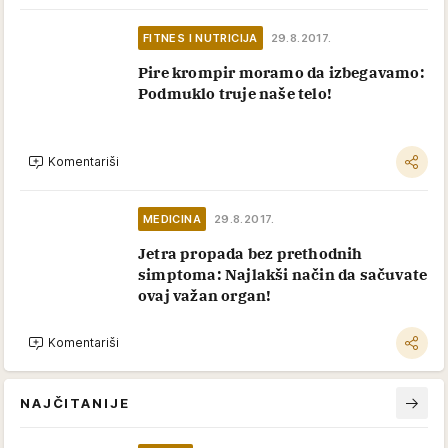
FITNES I NUTRICIJA
29.8.2017.
Pire krompir moramo da izbegavamo:
Podmuklo truje naše telo!
Komentariši
MEDICINA
29.8.2017.
Jetra propada bez prethodnih
simptoma: Najlakši način da sačuvate
ovaj važan organ!
Komentariši
NAJČITANIJE