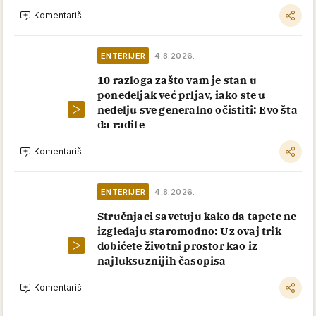
Komentariši
ENTERIJER
4.8.2026.
10 razloga zašto vam je stan u
ponedeljak već prljav, iako ste u
nedelju sve generalno očistiti: Evo šta
da radite
Komentariši
ENTERIJER
4.8.2026.
Stručnjaci savetuju kako da tapete ne
izgledaju staromodno: Uz ovaj trik
dobićete životni prostor kao iz
najluksuznijih časopisa
Komentariši