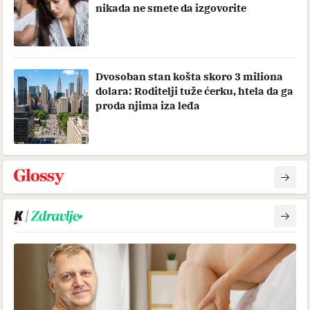
nikada ne smete da izgovorite
Dvosoban stan košta skoro 3 miliona
dolara: Roditelji tuže ćerku, htela da ga
proda njima iza leđa