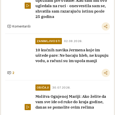
upoznam pre svadbe: Kad sam mu ovo
ugledala na ruci - onesvestila sam se,
shvatila sam razarajuću istinu posle
25 godina
Komentariši
ZANIMLJIVOSTI
02.08.2026.
10 kućnih navika Jermena koje im
uštede pare: Ne bacaju hleb, ne kupuju
vodu, a računi su im upola manji
2
OBIČAJI
30.07.2026.
Molitva Ognjenoj Mariji: Ako želite da
vam sve ide od ruke do kraja godine,
danas se pomolite ovim rečima