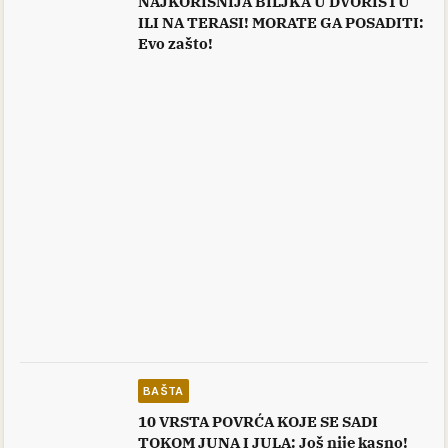
NAJKORISNIJA BILJKA U DVORIŠTU
ILI NA TERASI! MORATE GA POSADITI:
Evo zašto!
BAŠTA
10 VRSTA POVRĆA KOJE SE SADI
TOKOM JUNA I JULA: Još nije kasno!