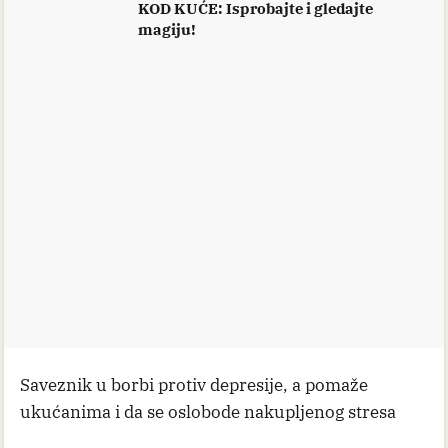
KOD KUĆE: Isprobajte i gledajte
magiju!
Saveznik u borbi protiv depresije, a pomaže
ukućanima i da se oslobode nakupljenog stresa