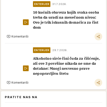
ENTERIJER
31.7.2026.
10 kućnih obaveza kojih svaka osoba
treba da uradi na mesečnom nivou:
Ovo je trik iskusnih domaćica za čist
dom
Komentariši
ENTERIJER
29.7.2026.
Alkoholno sirće čini čuda za čišćenje,
ali ove 3 površine nikada ne sme da
dotakne: Mnogi nesvesno prave
nepopravljivu štetu
Komentariši
PRATITE NAS NA