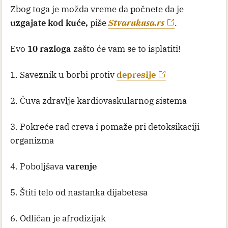
Zbog toga je možda vreme da počnete da je
uzgajate kod kuće,
piše
Stvarukusa.rs
.
Evo
10 razloga
zašto će vam se to isplatiti!
1. Saveznik u borbi protiv
depresije
2. Čuva zdravlje kardiovaskularnog sistema
3. Pokreće rad creva i pomaže pri detoksikaciji
organizma
4. Poboljšava
varenje
5. Štiti telo od nastanka dijabetesa
6. Odličan je afrodizijak