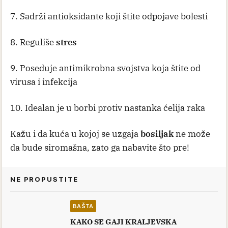
7. Sadrži antioksidante koji štite od
pojave bolesti
8. Reguliše
stres
9. Poseduje antimikrobna svojstva koja štite od
virusa i infekcija
10. Idealan je u borbi protiv nastanka ćelija raka
Kažu i da kuća u kojoj se uzgaja
bosiljak
ne može
da bude siromašna, zato ga nabavite što pre!
NE PROPUSTITE
BAŠTA
KAKO SE GAJI KRALJEVSKA