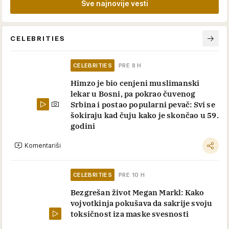
Sve najnovije vesti
CELEBRITIES
CELEBRITIES
PRE 8 H
Himzo je bio cenjeni muslimanski
lekar u Bosni, pa pokrao čuvenog
Srbina i postao popularni pevač: Svi se
šokiraju kad čuju kako je skončao u 59.
godini
Komentariši
CELEBRITIES
PRE 10 H
Bezgrešan život Megan Markl: Kako
vojvotkinja pokušava da sakrije svoju
toksičnost iza maske svesnosti