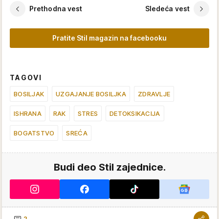
Prethodna vest
Sledeća vest
Pratite Stil magazin na facebooku
TAGOVI
BOSILJAK
UZGAJANJE BOSILJKA
ZDRAVLJE
ISHRANA
RAK
STRES
DETOKSIKACIJA
BOGATSTVO
SREĆA
Budi deo Stil zajednice.
2