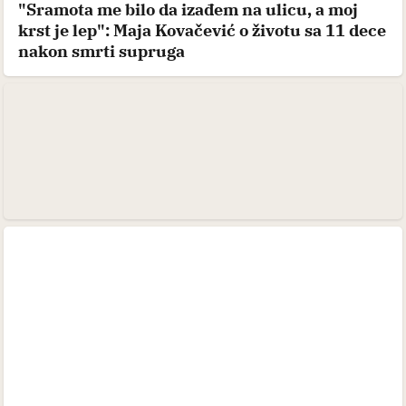
"Sramota me bilo da izađem na ulicu, a moj
krst je lep": Maja Kovačević o životu sa 11 dece
nakon smrti supruga