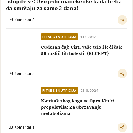
Istopite se: Ovo jedu manekenke kada treba
da smršaju za samo 3 dana!
Komentariši
FITNES I NUTRICIJA
1.12.2017.
Čudesan čaj: Čisti vaše telo i leči čak
50 različitih bolesti! (RECEPT)
Komentariši
FITNES I NUTRICIJA
25.6.2024.
Napitak zbog koga se Opra Vinfri
prepolovila: Za ubrzavanje
metabolizma
Komentariši