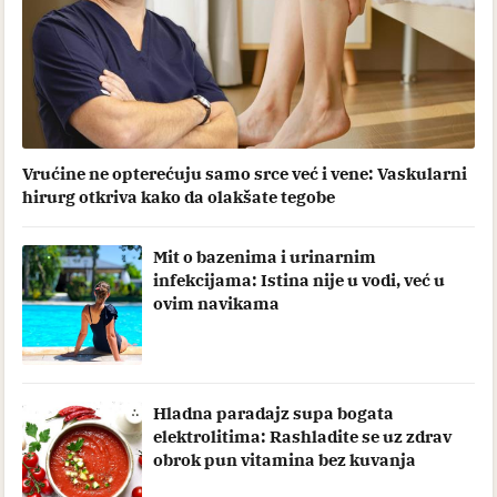
Vrućine ne opterećuju samo srce već i vene: Vaskularni
hirurg otkriva kako da olakšate tegobe
Mit o bazenima i urinarnim
infekcijama: Istina nije u vodi, već u
ovim navikama
Hladna paradajz supa bogata
elektrolitima: Rashladite se uz zdrav
obrok pun vitamina bez kuvanja