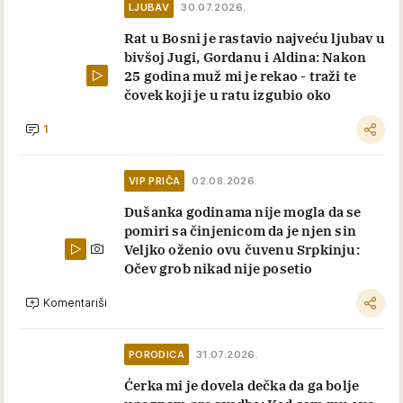
LJUBAV
30.07.2026.
Rat u Bosni je rastavio najveću ljubav u
bivšoj Jugi, Gordanu i Aldina: Nakon
25 godina muž mi je rekao - traži te
čovek koji je u ratu izgubio oko
1
VIP PRIČA
02.08.2026.
Dušanka godinama nije mogla da se
pomiri sa činjenicom da je njen sin
Veljko oženio ovu čuvenu Srpkinju:
Očev grob nikad nije posetio
Komentariši
PORODICA
31.07.2026.
Ćerka mi je dovela dečka da ga bolje