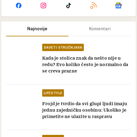
Najnovije
Komentari
SAVETI STRUČNJAKA
Kada je stolica znak da nešto nije u
redu? Evo koliko često je normalno da
se creva prazne
LIFESTYLE
Frojd je tvrdio da svi glupi ljudi imaju
jednu zajedničku osobinu: Ukoliko je
primetite ne ulazite u raspravu