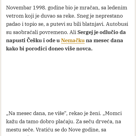
Novembar 1998. godine bio je mračan, sa ledenim
vetrom koji je duvao sa reke. Sneg je neprestano
padao i topio se, a putevi su bili blatnjavi. Autobusi
su saobraćali povremeno. Ali
Sergej je odlučio da
napusti Češku i ode u
Nemačku
na mesec dana
kako bi porodici doneo više novca.
„Na mesec dana, ne više“, rekao je ženi. „Momci
kažu da tamo dobro plaćaju. Za seču drveća, na
mestu seče. Vratiću se do Nove godine, sa