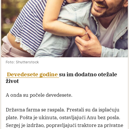
Foto: Shutterstock
Devedesete godine
su im dodatno otežale
život
A onda su počele devedesete.
Državna farma se raspala. Prestali su da isplaćuju
plate. Pošta je ukinuta, ostavljajući Anu bez posla.
Sergej je izdržao, popravljajući traktore za privatne