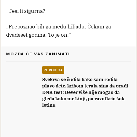
- Jesi li sigurna?
„Prepoznao bih ga među hiljadu. Čekam ga
dvadeset godina. To je on.“
MOŽDA ĆE VAS ZANIMATI
PORODICA
Svekrva se čudila kako sam rodila
plavo dete, krišom terala sina da uradi
DNK test: Dever više nije mogao da
gleda kako me kinji, pa razotkrio šok
istinu