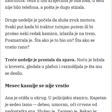
zabrinuta: veza u tim krajevima je bila loša, u selu
nije bilo telefona, a pošta je dugo stizala.
Druge nedelje je počela da sluša zvuk motora.
Svaki put kada bi traktor tutnjao putem ili bi
prošao neki redak kamion, izlazila je na trem.
Posmatrala je. Šta ako je to bio on? Šta ako se
vratio rano?
Treće nedelje je prestala da spava.
Noću je ležala
u krevetu, gledala u plafon i razmišljala je šta mu
se desilo.
Mesec kasnije se nije vratio
Ana je otišla u okrug. U policijsku stanicu. Kapetan
je sedeo tamo — debeo, umoran, oči crvene od
nedostatka sna. Slušao je. Zapisao je. Rekao je: