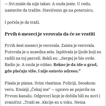
— Svi misle da nije takav. A onda jeste. U redu,
nastavite da tražite. Stavićemo ga na poternicu.
I počela je da traži.
Prvih 6 meseci je verovala da će se vratiti
Prvih šest meseci je verovala. Zaista je verovala.
Putovala je u susedna sela. Ispitivala je ljude koji su
radili na toj parceli. Rekli su: „Sergej je bio ovde.
Radio je. A onda je otišao.
Rekao je da ide u grad,
gde plaćaju više. I nije ostavio adresu.“
Pisala je pisma. Svim vlastima. Policiji. Seoskom
veću. Emisiji „Čekaj me“ — upravo se pojavila na
Prvom kanalu. Odgovori koje je dobila bili su suvi i
zvanični: „Traži se. Akcije su u toku. Nema