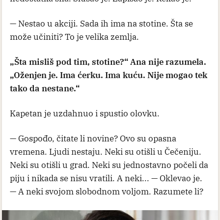
— Nestao u akciji. Sada ih ima na stotine. Šta se
može učiniti? To je velika zemlja.
„Šta misliš pod tim, stotine?“ Ana nije razumela.
„Oženjen je. Ima ćerku. Ima kuću. Nije mogao tek
tako da nestane.“
Kapetan je uzdahnuo i spustio olovku.
— Gospođo, čitate li novine? Ovo su opasna
vremena. Ljudi nestaju. Neki su otišli ​​u Čečeniju.
Neki su otišli ​​u grad. Neki su jednostavno počeli da
piju i nikada se nisu vratili. A neki... — Oklevao je.
— A neki svojom slobodnom voljom. Razumete li?