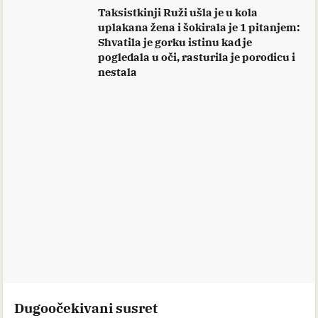
Taksistkinji Ruži ušla je u kola
uplakana žena i šokirala je 1 pitanjem:
Shvatila je gorku istinu kad je
pogledala u oči, rasturila je porodicu i
nestala
Dugoočekivani susret