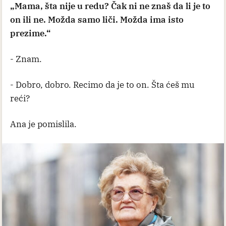
„Mama, šta nije u redu? Čak ni ne znaš da li je to
on ili ne. Možda samo liči. Možda ima isto
prezime.“
- Znam.
- Dobro, dobro. Recimo da je to on. Šta ćeš mu
reći?
Ana je pomislila.