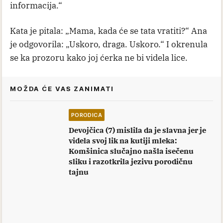
informacija.“
Kata je pitala: „Mama, kada će se tata vratiti?“ Ana
je odgovorila: „Uskoro, draga. Uskoro.“ I okrenula
se ka prozoru kako joj ćerka ne bi videla lice.
MOŽDA ĆE VAS ZANIMATI
PORODICA
Devojčica (7) mislila da je slavna jer je
videla svoj lik na kutiji mleka:
Komšinica slučajno našla isečenu
sliku i razotkrila jezivu porodičnu
tajnu