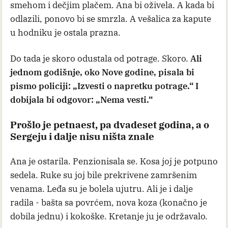
smehom i dečjim plačem. Ana bi oživela. A kada bi
odlazili, ponovo bi se smrzla. A vešalica za kapute
u hodniku je ostala prazna.
Do tada je skoro odustala od potrage. Skoro.
Ali
jednom godišnje, oko Nove godine, pisala bi
pismo policiji: „Izvesti o napretku potrage.“ I
dobijala bi odgovor: „Nema vesti.“
Prošlo je petnaest, pa dvadeset godina, a o
Sergeju i dalje nisu ništa znale
Ana je ostarila. Penzionisala se. Kosa joj je potpuno
sedela. Ruke su joj bile prekrivene zamršenim
venama. Leđa su je bolela ujutru. Ali je i dalje
radila - bašta sa povrćem, nova koza (konačno je
dobila jednu) i kokoške. Kretanje ju je održavalo.