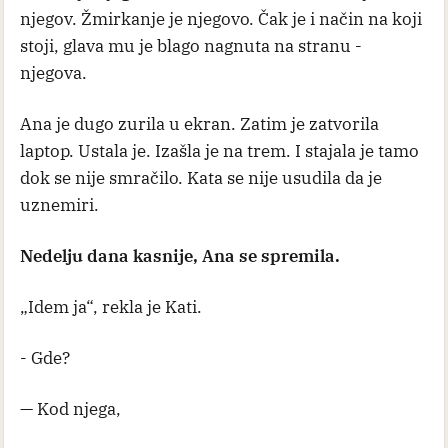
njegov. Žmirkanje je njegovo. Čak je i način na koji
stoji, glava mu je blago nagnuta na stranu -
njegova.
Ana je dugo zurila u ekran. Zatim je zatvorila
laptop. Ustala je. Izašla je na trem. I stajala je tamo
dok se nije smračilo. Kata se nije usudila da je
uznemiri.
Nedelju dana kasnije, Ana se spremila.
„Idem ja“, rekla je Kati.
- Gde?
— Kod njega,