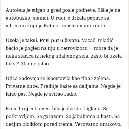
Autobus je stigao u grad posle podneva. Sišla je na
autobuskoj stanici. U ruci je držala papirić sa
adresom koju je Kata pronašla na internetu.
Uzela je taksi. Prvi put u životu.
Vozač, mladić,
bacio je pogled na nju u retrovizoru — mora da je
neka starica iz nekog udaljenog sela, zašto bi uzela
taksi? Ali nije pitao.
Ulica Sadovaja se ispostavila kao tiha i zelena.
Privatne kuće. Prednje bašte sa dalijama. Negde je
lajao pas. Negde je svirao radio.
Kuća broj četrnaest bila je čvrsta. Ciglana. Sa
potkrovljem. Sa garažom. Sa jabukama u bašti. Sa
dečjim biciklom pored trema. Verovatno unukovo.