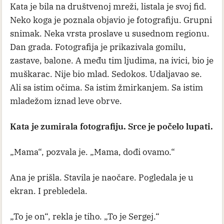
Kata je bila na društvenoj mreži, listala je svoj fid.
Neko koga je poznala objavio je fotografiju. Grupni
snimak. Neka vrsta proslave u susednom regionu.
Dan grada. Fotografija je prikazivala gomilu,
zastave, balone. A među tim ljudima, na ivici, bio je
muškarac. Nije bio mlad. Sedokos. Udaljavao se.
Ali sa istim očima. Sa istim žmirkanjem. Sa istim
mladežom iznad leve obrve.
Kata je zumirala fotografiju. Srce je počelo lupati.
„Mama“, pozvala je. „Mama, dođi ovamo.“
Ana je prišla. Stavila je naočare. Pogledala je u
ekran. I prebledela.
„To je on“, rekla je tiho. „To je Sergej.“