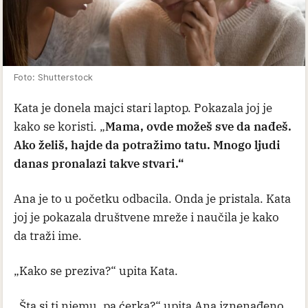
Foto: Shutterstock
Kata je donela majci stari laptop. Pokazala joj je
kako se koristi. „
Mama, ovde možeš sve da nađeš.
Ako želiš, hajde da potražimo tatu. Mnogo ljudi
danas pronalazi takve stvari.“
Ana je to u početku odbacila. Onda je pristala. Kata
joj je pokazala društvene mreže i naučila je kako
da traži ime.
„Kako se preziva?“ upita Kata.
„Šta si ti njemu, pa ćerka?“ upita Ana iznenađeno.