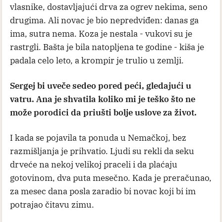
vlasnike, dostavljajući drva za ogrev nekima, seno
drugima. Ali novac je bio nepredviđen: danas ga
ima, sutra nema. Koza je nestala - vukovi su je
rastrgli. Bašta je bila natopljena te godine - kiša je
padala celo leto, a krompir je trulio u zemlji.
Sergej bi uveče sedeo pored peći, gledajući u
vatru. Ana je shvatila koliko mi je teško što ne
može porodici da priušti bolje uslove za život.
I kada se pojavila ta ponuda u Nemačkoj, bez
razmišljanja je prihvatio. Ljudi su rekli da seku
drveće na nekoj velikoj praceli i da plaćaju
gotovinom, dva puta mesečno. Kada je preračunao,
za mesec dana posla zaradio bi novac koji bi im
potrajao čitavu zimu.