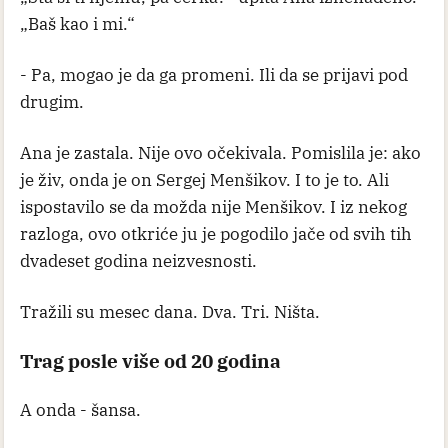
„Baš kao i mi.“
- Pa, mogao je da ga promeni. Ili da se prijavi pod
drugim.
Ana je zastala. Nije ovo očekivala. Pomislila je: ako
je živ, onda je on Sergej Menšikov. I to je to. Ali
ispostavilo se da možda nije Menšikov. I iz nekog
razloga, ovo otkriće ju je pogodilo jače od svih tih
dvadeset godina neizvesnosti.
Tražili su mesec dana. Dva. Tri. Ništa.
Trag posle više od 20 godina
A onda - šansa.