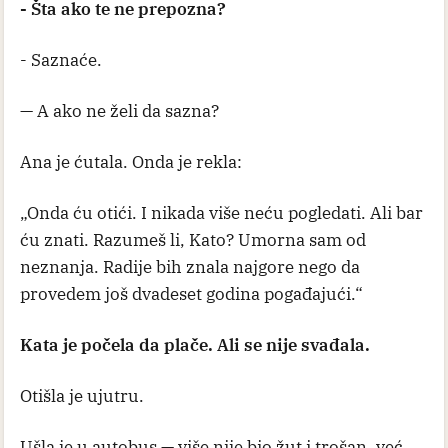
- Šta ako te ne prepozna?
- Saznaće.
— A ako ne želi da sazna?
Ana je ćutala. Onda je rekla:
„Onda ću otići. I nikada više neću pogledati. Ali bar
ću znati. Razumeš li, Kato? Umorna sam od
neznanja. Radije bih znala najgore nego da
provedem još dvadeset godina pogađajući.“
Kata je počela da plače. Ali se nije svađala.
Otišla je ujutru.
Ušla je u autobus — više nije bio žut i trošan, već