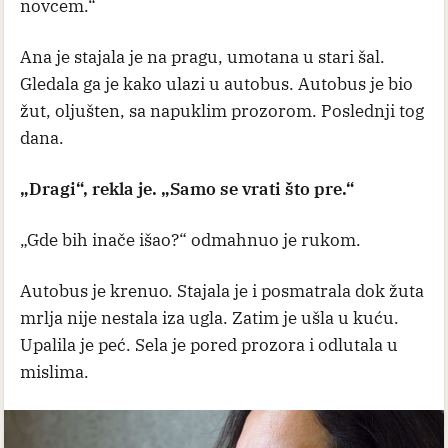
novcem.“
Ana je stajala je na pragu, umotana u stari šal.
Gledala ga je kako ulazi u autobus. Autobus je bio
žut, oljušten, sa napuklim prozorom. Poslednji tog
dana.
„Dragi“, rekla je. „Samo se vrati što pre.“
„Gde bih inače išao?“ odmahnuo je rukom.
Autobus je krenuo. Stajala je i posmatrala dok žuta
mrlja nije nestala iza ugla. Zatim je ušla u kuću.
Upalila je peć. Sela je pored prozora i odlutala u
mislima.