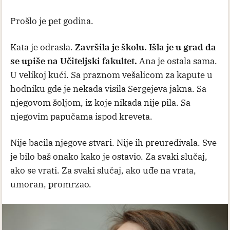
Prošlo je pet godina.
Kata je odrasla.
Završila je školu. Išla je u grad da
se upiše na Učiteljski fakultet.
Ana je ostala sama.
U velikoj kući. Sa praznom vešalicom za kapute u
hodniku gde je nekada visila Sergejeva jakna. Sa
njegovom šoljom, iz koje nikada nije pila. Sa
njegovim papučama ispod kreveta.
Nije bacila njegove stvari. Nije ih preuređivala. Sve
je bilo baš onako kako je ostavio. Za svaki slučaj,
ako se vrati. Za svaki slučaj, ako uđe na vrata,
umoran, promrzao.