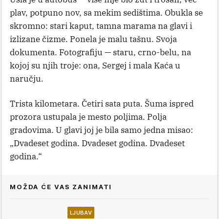
plav, potpuno nov, sa mekim sedištima. Obukla se
skromno: stari kaput, tamna marama na glavi i
izlizane čizme. Ponela je malu tašnu. Svoja
dokumenta. Fotografiju — staru, crno-belu, na
kojoj su njih troje: ona, Sergej i mala Kaća u
naručju.
Trista kilometara. Četiri sata puta. Šuma ispred
prozora ustupala je mesto poljima. Polja
gradovima. U glavi joj je bila samo jedna misao:
„Dvadeset godina. Dvadeset godina. Dvadeset
godina.“
MOŽDA ĆE VAS ZANIMATI
LJUBAV