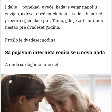
I dalje — ponekad, uveče, kada je vetar napolju
zavijao, a drva u peći pucketala — sedela bi pored
prozora i gledala u put. Tamo, gde je žuti autobus
nestao pre dvadeset godina.
Prošlo je dvadeset godina.
Sa pojavom interneta rodila se u nova nada
A onda se dogodio internet.