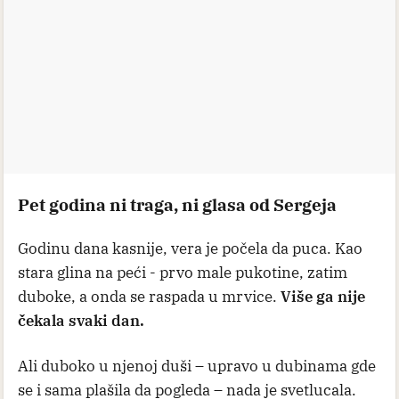
Pet godina ni traga, ni glasa od Sergeja
Godinu dana kasnije, vera je počela da puca. Kao
stara glina na peći - prvo male pukotine, zatim
duboke, a onda se raspada u mrvice.
Više ga nije
čekala svaki dan.
Ali duboko u njenoj duši – upravo u dubinama gde
se i sama plašila da pogleda – nada je svetlucala.