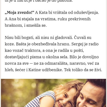
bi je u naručje i bacao je do plafona:
„Moja zvezdo!“
A Kata bi vrištala od oduševljenja.
A Ana bi stajala na vratima, ruku prekrivenih
brašnom, i smešila se.
Nisu bili bogati, ali nisu ni gladovali. Čuvali su
koze. Bašta je obezbeđivala hranu. Sergej je radio
kao vozač traktora, a ona je radila u pošti,
dostavljajući pisma u okolna sela. Bilo je dovoljno
novca za sve — ne za odmarališta, naravno, već za
hleb, šećer i Katine udžbenike. Tek toliko da se živi.