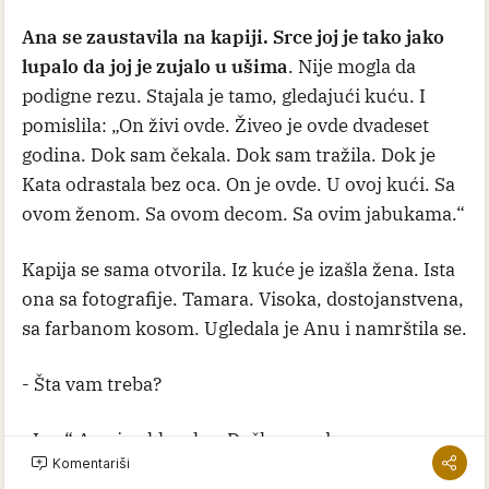
Ana se zaustavila na kapiji. Srce joj je tako jako
lupalo da joj je zujalo u ušima
. Nije mogla da
podigne rezu. Stajala je tamo, gledajući kuću. I
pomislila: „On živi ovde. Živeo je ovde dvadeset
godina. Dok sam čekala. Dok sam tražila. Dok je
Kata odrastala bez oca. On je ovde. U ovoj kući. Sa
ovom ženom. Sa ovom decom. Sa ovim jabukama.“
Kapija se sama otvorila. Iz kuće je izašla žena. Ista
ona sa fotografije. Tamara. Visoka, dostojanstvena,
sa farbanom kosom. Ugledala je Anu i namrštila se.
- Šta vam treba?
„Ja...“ Ana je oklevala. „Došla sam da
Komentariši
vidimSergeja.“