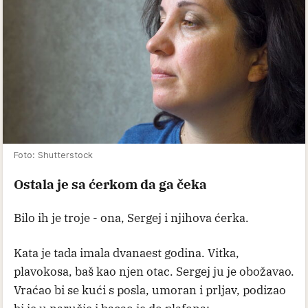
Foto: Shutterstock
Ostala je sa ćerkom da ga čeka
Bilo ih je troje - ona, Sergej i njihova ćerka.
Kata je tada imala dvanaest godina. Vitka,
plavokosa, baš kao njen otac. Sergej ju je obožavao.
Vraćao bi se kući s posla, umoran i prljav, podizao