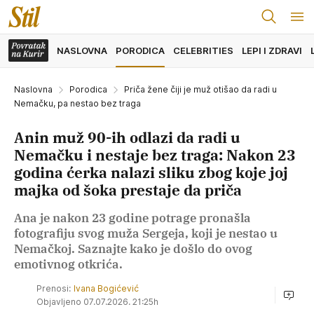
NASLOVNA
PORODICA
CELEBRITIES
LEPI I ZDRAVI
Naslovna
Porodica
Priča žene čiji je muž otišao da radi u
Nemačku, pa nestao bez traga
Anin muž 90-ih odlazi da radi u
Nemačku i nestaje bez traga: Nakon 23
godina ćerka nalazi sliku zbog koje joj
majka od šoka prestaje da priča
Ana je nakon 23 godine potrage pronašla
fotografiju svog muža Sergeja, koji je nestao u
Nemačkoj. Saznajte kako je došlo do ovog
emotivnog otkrića.
Prenosi:
Ivana Bogićević
Objavljeno 07.07.2026. 21:25h