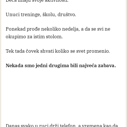
Deca imaju svoje aktivnosti.
Unuci treninge, školu, društvo.
Ponekad prođe nekoliko nedelja, a da se svi ne
okupimo za istim stolom.
Tek tada čovek shvati koliko se svet promenio.
Nekada smo jedni drugima bili najveća zabava.
Danas svako u ruci drži telefon, a vremena kao da