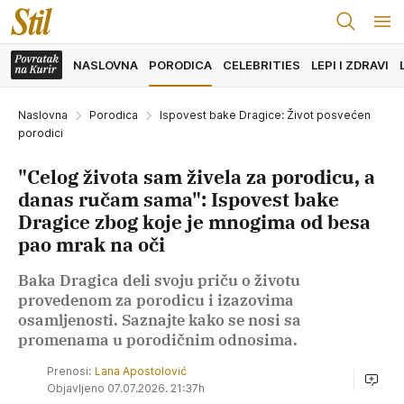
NASLOVNA
PORODICA
CELEBRITIES
LEPI I ZDRAVI
Naslovna
Porodica
Ispovest bake Dragice: Život posvećen
porodici
"Celog života sam živela za porodicu, a
danas ručam sama": Ispovest bake
Dragice zbog koje je mnogima od besa
pao mrak na oči
Baka Dragica deli svoju priču o životu
provedenom za porodicu i izazovima
osamljenosti. Saznajte kako se nosi sa
promenama u porodičnim odnosima.
Prenosi:
Lana Apostolović
Objavljeno 07.07.2026. 21:37h