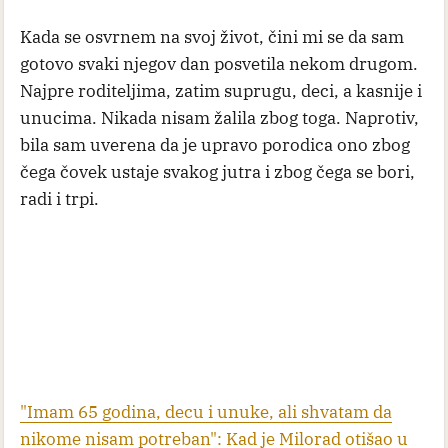
Kada se osvrnem na svoj život, čini mi se da sam
gotovo svaki njegov dan posvetila nekom drugom.
Najpre roditeljima, zatim suprugu, deci, a kasnije i
unucima. Nikada nisam žalila zbog toga. Naprotiv,
bila sam uverena da je upravo porodica ono zbog
čega čovek ustaje svakog jutra i zbog čega se bori,
radi i trpi.
"Imam 65 godina, decu i unuke, ali shvatam da
nikome nisam potreban": Kad je Milorad otišao u