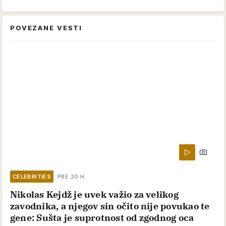
POVEZANE VESTI
CELEBRITIES
PRE 20 H
Nikolas Kejdž je uvek važio za velikog
zavodnika, a njegov sin očito nije povukao te
gene: Sušta je suprotnost od zgodnog oca