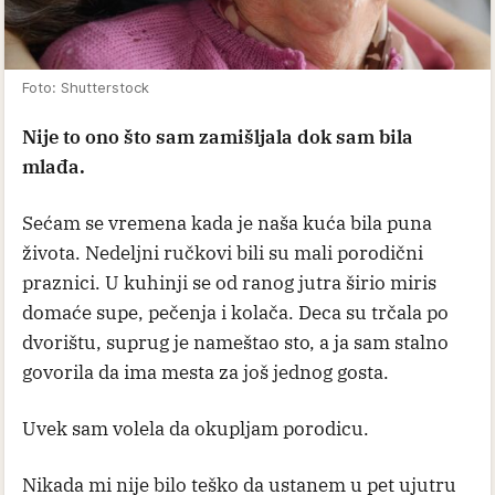
Foto: Shutterstock
Nije to ono što sam zamišljala dok sam bila
mlađa.
Sećam se vremena kada je naša kuća bila puna
života. Nedeljni ručkovi bili su mali porodični
praznici. U kuhinji se od ranog jutra širio miris
domaće supe, pečenja i kolača. Deca su trčala po
dvorištu, suprug je nameštao sto, a ja sam stalno
govorila da ima mesta za još jednog gosta.
Uvek sam volela da okupljam porodicu.
Nikada mi nije bilo teško da ustanem u pet ujutru