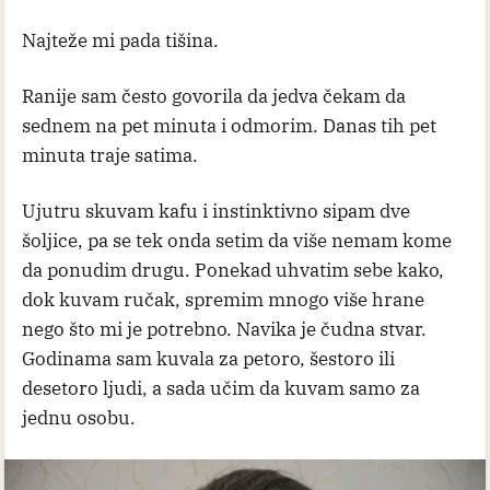
Najteže mi pada tišina.
Ranije sam često govorila da jedva čekam da
sednem na pet minuta i odmorim. Danas tih pet
minuta traje satima.
Ujutru skuvam kafu i instinktivno sipam dve
šoljice, pa se tek onda setim da više nemam kome
da ponudim drugu. Ponekad uhvatim sebe kako,
dok kuvam ručak, spremim mnogo više hrane
nego što mi je potrebno. Navika je čudna stvar.
Godinama sam kuvala za petoro, šestoro ili
desetoro ljudi, a sada učim da kuvam samo za
jednu osobu.