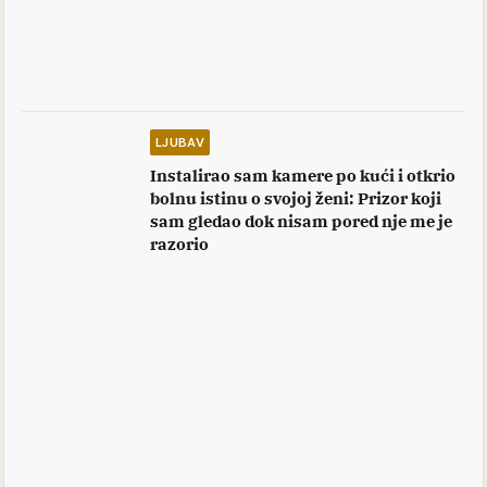
LJUBAV
Instalirao sam kamere po kući i otkrio
bolnu istinu o svojoj ženi: Prizor koji
sam gledao dok nisam pored nje me je
razorio