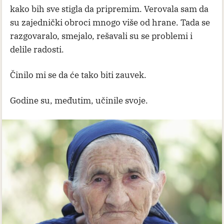
kako bih sve stigla da pripremim. Verovala sam da
su zajednički obroci mnogo više od hrane. Tada se
razgovaralo, smejalo, rešavali su se problemi i
delile radosti.
Činilo mi se da će tako biti zauvek.
Godine su, međutim, učinile svoje.