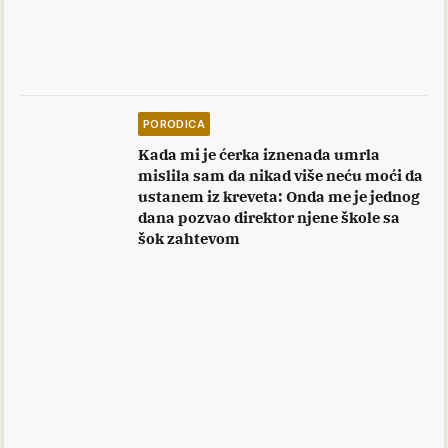
PORODICA
Kada mi je ćerka iznenada umrla
mislila sam da nikad više neću moći da
ustanem iz kreveta: Onda me je jednog
dana pozvao direktor njene škole sa
šok zahtevom