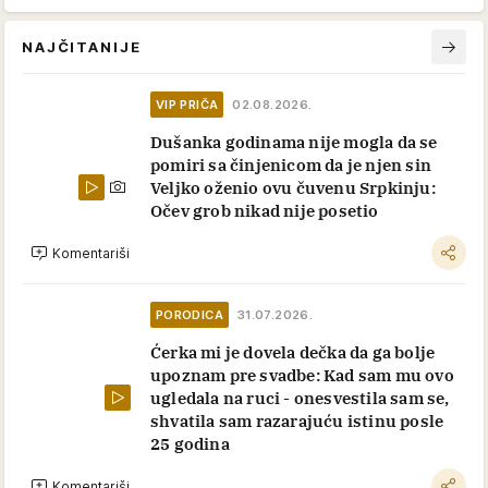
NAJČITANIJE
VIP PRIČA
02.08.2026.
Dušanka godinama nije mogla da se
pomiri sa činjenicom da je njen sin
Veljko oženio ovu čuvenu Srpkinju:
Očev grob nikad nije posetio
Komentariši
PORODICA
31.07.2026.
Ćerka mi je dovela dečka da ga bolje
upoznam pre svadbe: Kad sam mu ovo
ugledala na ruci - onesvestila sam se,
shvatila sam razarajuću istinu posle
25 godina
Komentariši