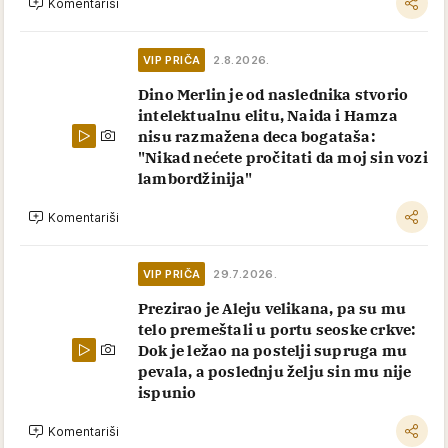
Komentariši
VIP PRIČA
2.8.2026.
Dino Merlin je od naslednika stvorio
intelektualnu elitu, Naida i Hamza
nisu razmažena deca bogataša:
"Nikad nećete pročitati da moj sin vozi
lambordžinija"
Komentariši
VIP PRIČA
29.7.2026.
Prezirao je Aleju velikana, pa su mu
telo premeštali u portu seoske crkve:
Dok je ležao na postelji supruga mu
pevala, a poslednju želju sin mu nije
ispunio
Komentariši