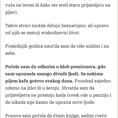
ruža na terasi ili kako ste sreli staru prijateljicu na
pijaci.
Takve stvari možda deluju beznačajno, ali upravo
od njih se sastoji svakodnevni život.
Poslednjih godina naučila sam da više mislim i na
sebe.
Počela sam da odlazim u klub penzionera, gde
sam upoznala mnogo divnih ljudi. Sa nekima
pijem kafu gotovo svakog dana.
Ponekad zajedno
odemo na izlet ili u šetnju. Shvatila sam da
prijateljstva ne prestaju kada čovek ode u penziju i
da nikada nije kasno da upozna nove ljude.
Ponovo sam počela da čitam knjige, sadim cveće