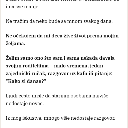
ima sve manje.
Ne tražim da neko bude sa mnom svakog dana.
Ne očekujem da mi deca žive život prema mojim
željama.
Želim samo ono što sam i sama nekada davala
svojim roditeljima – malo vremena, jedan
zajednički ručak, razgovor uz kafu ili pitanje:
"Kako si danas?"
Ljudi često misle da starijim osobama najviše
nedostaje novac.
Iz mog iskustva, mnogo više nedostaje razgovor.