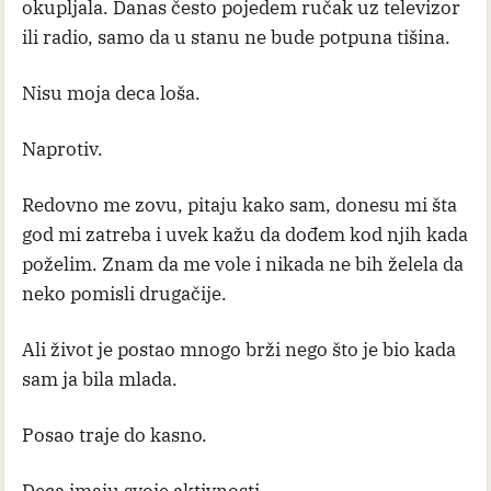
okupljala. Danas često pojedem ručak uz televizor
ili radio, samo da u stanu ne bude potpuna tišina.
Nisu moja deca loša.
Naprotiv.
Redovno me zovu, pitaju kako sam, donesu mi šta
god mi zatreba i uvek kažu da dođem kod njih kada
poželim. Znam da me vole i nikada ne bih želela da
neko pomisli drugačije.
Ali život je postao mnogo brži nego što je bio kada
sam ja bila mlada.
Posao traje do kasno.