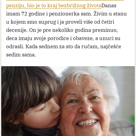
penziju, bio je to kraj bezbrižnog života
Danas
imam 72 godine i penzionerka sam. Živim u stanu
u kojem smo suprug i ja proveli više od četiri
decenije. On je pre nekoliko godina preminuo,
deca imaju svoje porodice i obaveze, a unuci su
odrasli. Kada sednem za sto da ručam, najčešće
sedim sama.