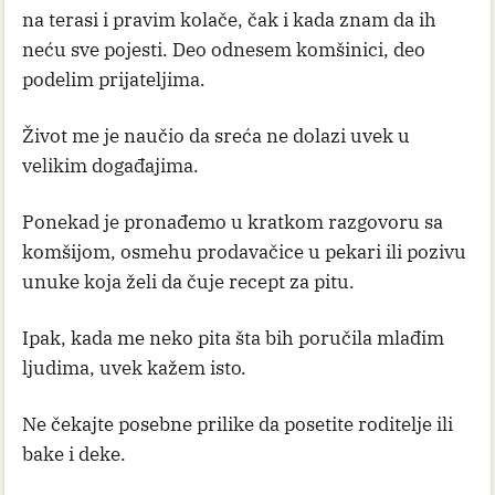
na terasi i pravim kolače, čak i kada znam da ih
neću sve pojesti. Deo odnesem komšinici, deo
podelim prijateljima.
Život me je naučio da sreća ne dolazi uvek u
velikim događajima.
Ponekad je pronađemo u kratkom razgovoru sa
komšijom, osmehu prodavačice u pekari ili pozivu
unuke koja želi da čuje recept za pitu.
Ipak, kada me neko pita šta bih poručila mlađim
ljudima, uvek kažem isto.
Ne čekajte posebne prilike da posetite roditelje ili
bake i deke.