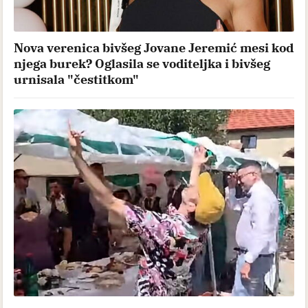
Nova verenica bivšeg Jovane Jeremić mesi kod
njega burek? Oglasila se voditeljka i bivšeg
urnisala "čestitkom"