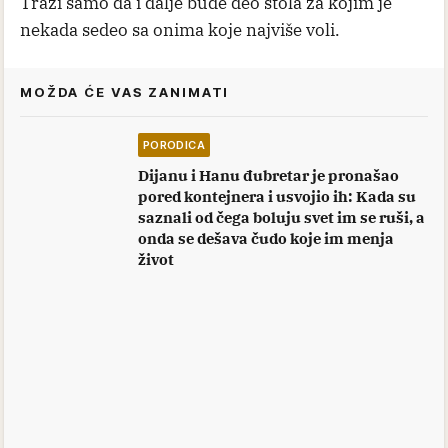
Traži samo da i dalje bude deo stola za kojim je
nekada sedeo sa onima koje najviše voli.
MOŽDA ĆE VAS ZANIMATI
PORODICA
Dijanu i Hanu đubretar je pronašao
pored kontejnera i usvojio ih: Kada su
saznali od čega boluju svet im se ruši, a
onda se dešava čudo koje im menja
život