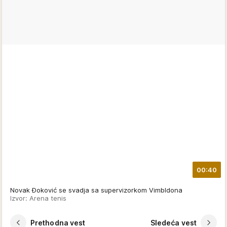
00:40
Novak Ðoković se svadja sa supervizorkom Vimbldona
Izvor: Arena tenis
Prethodna vest
Sledeća vest