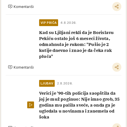
Komentariši
VIP PRIČA
4.8.2026.
Kad su Ljiljani rekli da je Borislavu
Pekiću ostalo još 6 meseci života,
odmahnula je rukom: "Pušio je 2
kutije dnevno i znao je da čeka rak
pluća"
Komentariši
LJUBAV
2.8.2026.
Verici je '90-tih policija saopštila da
joj je muž poginuo: Nije imao grob, 35
godina mu palila sveće, a onda ga je
ugledala u novinama i zanemela od
šoka