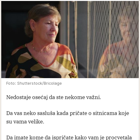
Foto: Shutterstock/Bricolage
Nedostaje osećaj da ste nekome važni.
Da vas neko sasluša kada pričate o sitnicama koje
su vama velike.
Da imate kome da ispričate kako vam je procvetala