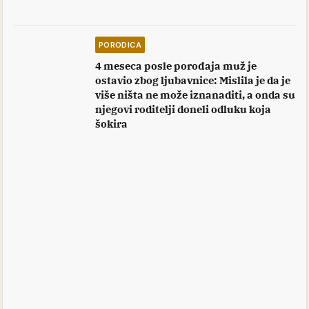
PORODICA
4 meseca posle porođaja muž je
ostavio zbog ljubavnice: Mislila je da je
više ništa ne može iznanaditi, a onda su
njegovi roditelji doneli odluku koja
šokira