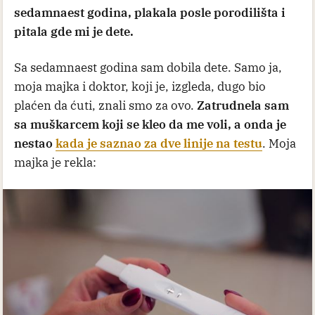
sedamnaest godina, plakala posle porodilišta i
pitala gde mi je dete.
Sa sedamnaest godina sam dobila dete. Samo ja,
moja majka i doktor, koji je, izgleda, dugo bio
plaćen da ćuti, znali smo za ovo.
Zatrudnela sam
sa muškarcem koji se kleo da me voli, a onda je
nestao
kada je saznao za dve linije na testu
. Moja
majka je rekla: