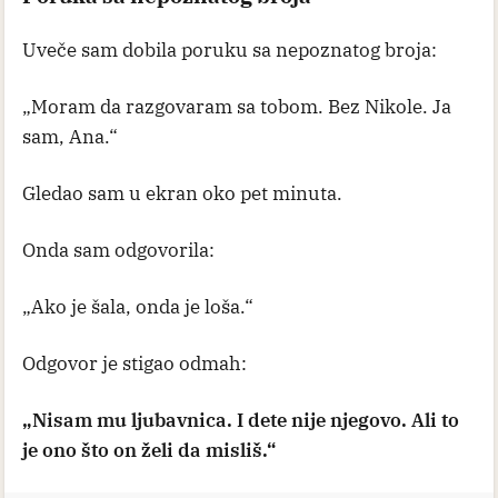
Uveče sam dobila poruku sa nepoznatog broja:
„Moram da razgovaram sa tobom. Bez Nikole. Ja
sam, Ana.“
Gledao sam u ekran oko pet minuta.
Onda sam odgovorila:
„Ako je šala, onda je loša.“
Odgovor je stigao odmah:
„Nisam mu ljubavnica. I dete nije njegovo. Ali to
je ono što on želi da misliš.“