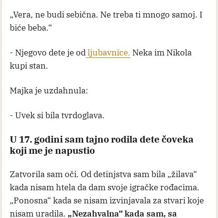
„Vera, ne budi sebična. Ne treba ti mnogo samoj. I
biće beba.“
- Njegovo dete je od
ljubavnice.
Neka im Nikola
kupi stan.
Majka je uzdahnula:
- Uvek si bila tvrdoglava.
U 17. godini sam tajno rodila dete čoveka
koji me je napustio
Zatvorila sam oči. Od detinjstva sam bila „žilava“
kada nisam htela da dam svoje igračke rođacima.
„Ponosna“ kada se nisam izvinjavala za stvari koje
nisam uradila.
„Nezahvalna“ kada sam, sa