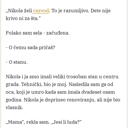
„Nikola želi
razvod
. To je razumljivo. Dete nije
krivo ni za šta.“
Polako sam sela - začuđena.
- O čemu sada pričaš?
- O stanu.
Nikola i ja smo imali veliki trosoban stan u centru
grada. Tehnički, bio je moj. Nasledila sam ga od
oca, koji je umro kada sam imala dvadeset osam
godina. Nikola je doprineo renoviranju, ali nije bio
vlasnik.
„Mama“, rekla sam. „Jesi li luda?“