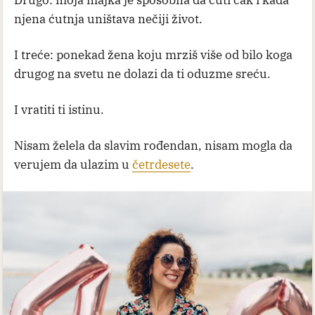
Drugo: moja majka je sposobna da ćuti čak i kada
njena ćutnja uništava nečiji život.
I treće: ponekad žena koju mrziš više od bilo koga
drugog na svetu ne dolazi da ti oduzme sreću.
I vratiti ti istinu.
Nisam želela da slavim rođendan, nisam mogla da
verujem da ulazim u
četrdesete
.