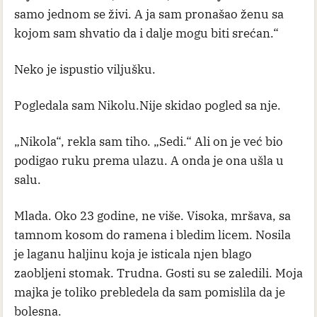
samo jednom se živi. A ja sam pronašao ženu sa
kojom sam shvatio da i dalje mogu biti srećan.“
Neko je ispustio viljušku.
Pogledala sam Nikolu.Nije skidao pogled sa nje.
„Nikola“, rekla sam tiho. „Sedi.“ Ali on je već bio
podigao ruku prema ulazu. A onda je ona ušla u
salu.
Mlada. Oko 23 godine, ne više. Visoka, mršava, sa
tamnom kosom do ramena i bledim licem. Nosila
je laganu haljinu koja je isticala njen blago
zaobljeni stomak. Trudna. Gosti su se zaledili. Moja
majka je toliko prebledela da sam pomislila da je
bolesna.