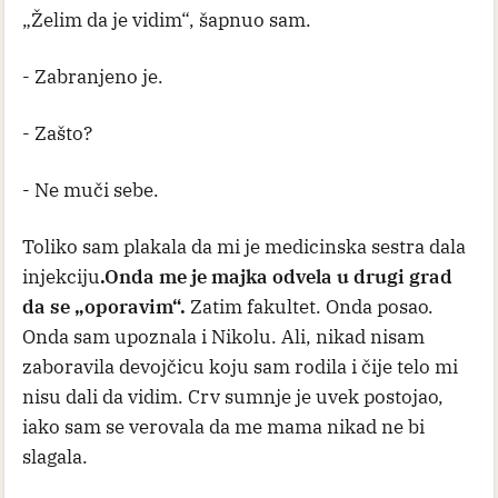
„Želim da je vidim“, šapnuo sam.
- Zabranjeno je.
- Zašto?
- Ne muči sebe.
Toliko sam plakala da mi je medicinska sestra dala
injekciju
.Onda me je majka odvela u drugi grad
da se „oporavim“.
Zatim fakultet. Onda posao.
Onda sam upoznala i Nikolu. Ali, nikad nisam
zaboravila devojčicu koju sam rodila i čije telo mi
nisu dali da vidim. Crv sumnje je uvek postojao,
iako sam se verovala da me mama nikad ne bi
slagala.