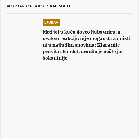
MOŽDA ĆE VAS ZANIMATI
LJUBAV
Muž joj u kuću doveo ljubavnicu, a
ovakvu reakciju nije mogao da zamisli
ni u najluđim snovima: Klara nije
pravila skandal, uradila je nešto još
šokantnije