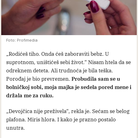
Foto: Profimedia
„Rodićeš tiho. Onda ćeš zaboraviti bebz. U
suprotnom, uništićeš sebi život.“ Nisam htela da se
odreknem deteta. Ali trudnoća je bila teška.
Porođaj je bio prevremen.
Probudila sam se u
bolničkoj sobi, moja majka je sedela pored mene i
držala me za ruku.
„Devojčica nije preživela“, rekla je. Sećam se belog
plafona. Miris hlora. I kako je prazno postalo
unutra.