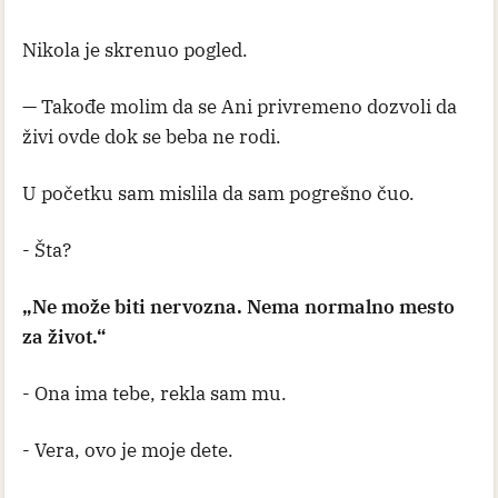
Nikola je skrenuo pogled.
— Takođe molim da se Ani privremeno dozvoli da
živi ovde dok se beba ne rodi.
U početku sam mislila da sam pogrešno čuo.
- Šta?
„Ne može biti nervozna. Nema normalno mesto
za život.“
- Ona ima tebe, rekla sam mu.
- Vera, ovo je moje dete.