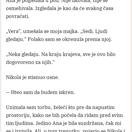
Ana je pogledala u pod. Nije likovala, nije se
osmehivala. Izgledala je kao da će svakog časa
povraćati.
„Vera“, umešala se moja majka. „Sedi. Ljudi
gledaju.“ Polako sam se okrenula prema njoj.
„Neka gledaju. Na kraju krajeva, sve je ovo bilo
dogovoreno za njih.“
Nikola je stisnuo usne.
— Hteo sam da budem iskren.
Uzimala sam torbu, želeći što pre da napustim
prostoriju, kako ne bih počela da ridam pred svim
tim ljudima. Jedino Ana je bila suzdržana, čak mi
se i izvinila. Ali, u tom trenutku, pojavio se Nikola i