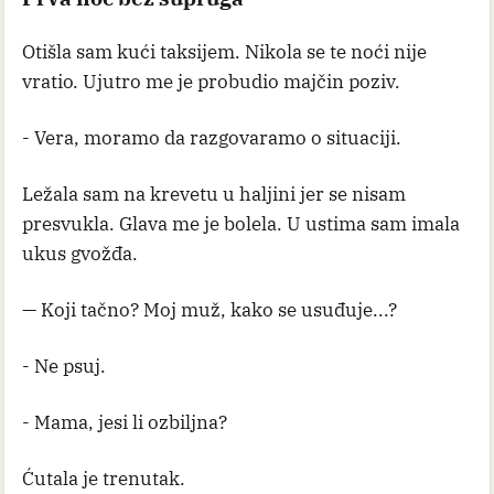
Otišla sam kući taksijem. Nikola se te noći nije
vratio. Ujutro me je probudio majčin poziv.
- Vera, moramo da razgovaramo o situaciji.
Ležala sam na krevetu u haljini jer se nisam
presvukla. Glava me je bolela. U ustima sam imala
ukus gvožđa.
— Koji tačno? Moj muž, kako se usuđuje...?
- Ne psuj.
- Mama, jesi li ozbiljna?
Ćutala je trenutak.