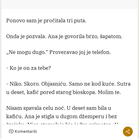
Ponovo sam je pročitala tri puta.
Onda je pozvala. Ana je govorila brzo, šapatom.
„Ne mogu dugo.“ Proveravao joj je telefon.
- Ko je on za tebe?
- Niko. Skoro. Objasniću. Samo ne kod kuće. Sutra
u deset, kafić pored starog bioskopa. Molim te.
Nisam spavala celu noć. U deset sam bila u
kafiću. Ana je stigla u dugom džemperu i bez
šminke. Njen stomak je bio jedva primetan. U
Komentariši
restoranu je delovao veći. Sela je preko puta i dugo