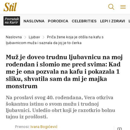
NASLOVNA
PORODICA
CELEBRITIES
LEPI I ZDRAVI
Naslovna
Ljubav
Priča žene koja je otišla na kafu s
ljubavnicom muža i saznala da joj je to ćerka
Muž je doveo trudnu ljubavnicu na moj
rođendan i slomio me pred svima: Kad
me je ona pozvala na kafu i pokazala 1
sliku, shvatila sam da mi je majka
monstrum
Na proslavi svog 40. rođendana, Vera otkriva
šokantnu istinu o svom mužu i trudnoj
ljubavnici. Usledio obrt koji je razotkrio bolnu
tajnu iz prošlosti.
Prenosi:
Ivana Bogićević