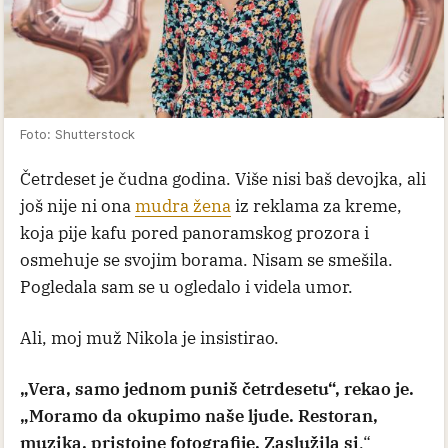
Foto: Shutterstock
Četrdeset je čudna godina. Više nisi baš devojka, ali
još nije ni ona
mudra žena
iz reklama za kreme,
koja pije kafu pored panoramskog prozora i
osmehuje se svojim borama. Nisam se smešila.
Pogledala sam se u ogledalo i videla umor.
Ali, moj muž Nikola je insistirao.
„Vera, samo jednom puniš četrdesetu“, rekao je.
„Moramo da okupimo naše ljude. Restoran,
muzika, pristojne fotografije. Zaslužila si
.“