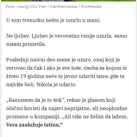
Foto: Leung Cho Pan / Panthermedia / Profimedia
U tom trenutku nešto je umrlo u meni.
Ne ljubav. Ljubav je verovatno ranije umrla, samo
nisam primetila.
Poslednji naivni deo mene je umro, onaj koji je
verovao da čak i ako je sve loše, osoba sa kojom si
živeo 19 godina neće te javno udariti tamo gde te
najviše boli. Nikola je udario.
„Razumem da je to šok“, rekao je glasom koji
obično koristi da najavi neprijatne, ali neophodne
promene u kompaniji. „Ali više ne želim da lažem.
Vera zaslužuje istinu.“