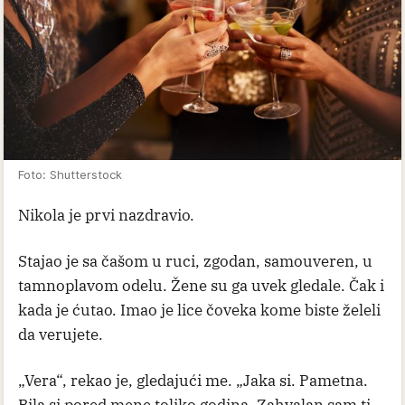
Foto: Shutterstock
Nikola je prvi nazdravio.
Stajao je sa čašom u ruci, zgodan, samouveren, u
tamnoplavom odelu. Žene su ga uvek gledale. Čak i
kada je ćutao. Imao je lice čoveka kome biste želeli
da verujete.
„Vera“, rekao je, gledajući me. „Jaka si. Pametna.