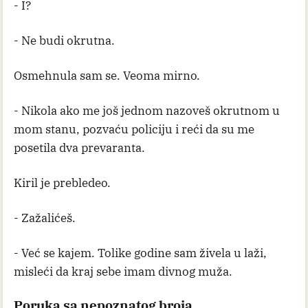
- I?
- Ne budi okrutna.
Osmehnula sam se. Veoma mirno.
- Nikola ako me još jednom nazoveš okrutnom u
mom stanu, pozvaću policiju i reći da su me
posetila dva prevaranta.
Kiril je prebledeo.
- Zažalićeš.
- Već se kajem. Tolike godine sam živela u laži,
misleći da kraj sebe imam divnog muža.
Poruka sa nepoznatog broja