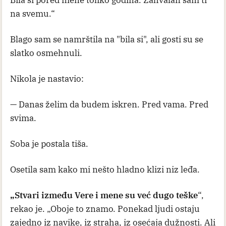
Bila si pored mene toliko godina. Zahvalan sam ti
na svemu.“
Blago sam se namrštila na "bila si", ali gosti su se
slatko osmehnuli.
Nikola je nastavio:
— Danas želim da budem iskren. Pred vama. Pred
svima.
Soba je postala tiša.
Osetila sam kako mi nešto hladno klizi niz leđa.
„Stvari između Vere i mene su već dugo teške
“,
rekao je. „Oboje to znamo. Ponekad ljudi ostaju
zajedno iz navike, iz straha, iz osećaja dužnosti. Ali