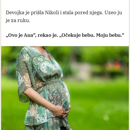
Devojka je prišla Nikoli i stala pored njega. Uzeo ju
je za ruku.
„Ovo je Ana“, rekao je. „Očekuje bebu. Moju bebu.“