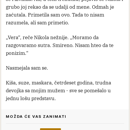
grubo joj rekao da se udalji od mene. Odmah je
zaćutala. Primetila sam ovo. Tada to nisam
razumela, ali sam primetio.
„Vera“, reče Nikola nežnije. „Moramo da
razgovaramo sutra. Smireno. Nisam hteo da te
ponizim.“
Nasmejala sam se.
Kiša, suze, maskara, četrdeset godina, trudna
devojka sa mojim mužem - sve se pomešalo u
jednu lošu predstavu.
MOŽDA ĆE VAS ZANIMATI