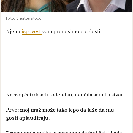
Foto: Shuitterstock
Njenu
ispovest
vam prenosimo u celosti:
Na svoj četrdeseti rođendan, naučila sam tri stvari.
Prvo:
moj muž može tako lepo da laže da mu
gosti aplaudiraju.