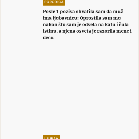
PORODICA
Posle 1 poziva shvatila sam da muž
ima ljubavnicu: Oprostila sam mu
nakon što sam je odvela na kafu i čula
istinu, a njena osveta je razorila mene i
decu
LJUBAV