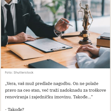
Foto: Shutterstock
„Vera, vaš muž predlaže nagodbu. On ne polaže
pravo na ceo stan, već traži nadoknadu za troškove
renoviranja i zajedničku imovinu. Takođe...“
- Takođe?