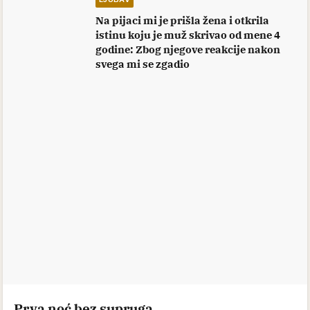
Na pijaci mi je prišla žena i otkrila
istinu koju je muž skrivao od mene 4
godine: Zbog njegove reakcije nakon
svega mi se zgadio
Prva noć bez supruga