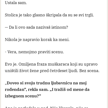
Ustala sam.
Stolica je tako glasno škripala da su se svi trgli.
— Da li ovo sada nazivaš istinom?
Nikola je napravio korak ka meni.
- Vera, nemojmo praviti scenu.
Evo je. Omiljena fraza muškaraca koji su upravo
uništili život žene pred četrdeset ljudi. Bez scena.
„
Doveo si svoju trudnu ljubavnicu na moj
rođendan“, rekla sam. „I tražiš od mene da
izbegnem scenu?“