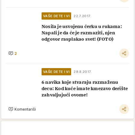
VAŠE DETE I VI
22.7.2017.
Nosila je usvojenu ćerku u rukama:
Napali je da će je razmaziti, njen
odgovor rasplakao svet! (FOTO)
2
VAŠE DETE I VI
29.8.2017.
6 navika koje stvaraju razmaženu
decu: Kod kuće imate kmezavo derište
zahvaljujući ovome!
Komentariši