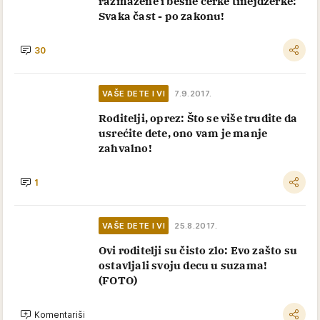
razmažene i besne ćerke tinejdžerke:
Svaka čast - po zakonu!
30
VAŠE DETE I VI
7.9.2017.
Roditelji, oprez: Što se više trudite da
usrećite dete, ono vam je manje
zahvalno!
1
VAŠE DETE I VI
25.8.2017.
Ovi roditelji su čisto zlo: Evo zašto su
ostavljali svoju decu u suzama!
(FOTO)
Komentariši