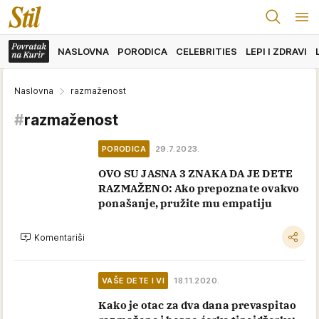
NASLOVNA
PORODICA
CELEBRITIES
LEPI I ZDRAVI
Naslovna
razmaženost
#
razmaženost
PORODICA
29.7.2023.
OVO SU JASNA 3 ZNAKA DA JE DETE
RAZMAŽENO: Ako prepoznate ovakvo
ponašanje, pružite mu empatiju
Komentariši
VAŠE DETE I VI
18.11.2020.
Kako je otac za dva dana prevaspitao