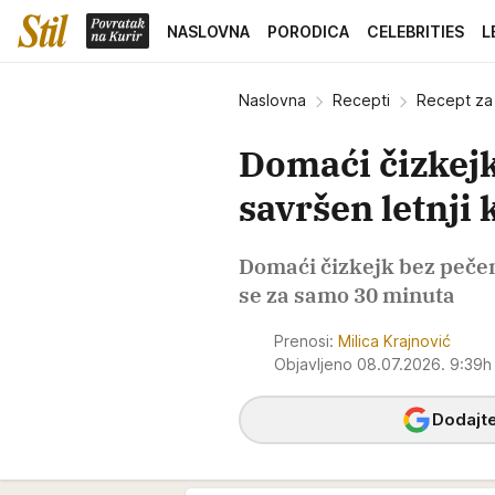
NASLOVNA
PORODICA
CELEBRITIES
L
Naslovna
Recepti
Recept za
Domaći čizkejk
savršen letnji 
Domaći čizkejk bez pečen
se za samo 30 minuta
Prenosi:
Milica Krajnović
Objavljeno 08.07.2026. 9:39
Dodajte