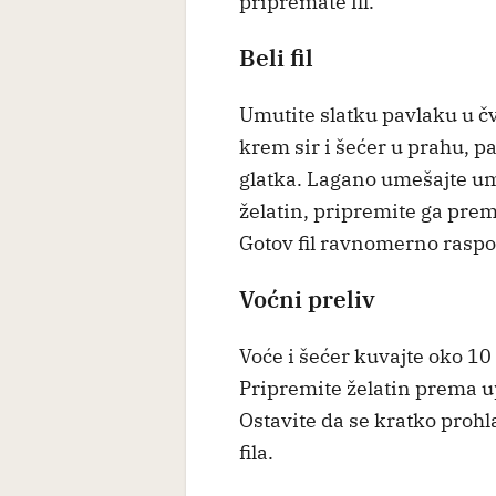
pripremate fil.
Beli fil
Umutite slatku pavlaku u čv
krem sir i šećer u prahu, 
glatka. Lagano umešajte um
želatin, pripremite ga prema
Gotov fil ravnomerno raspo
Voćni preliv
Voće i šećer kuvajte oko 1
Pripremite želatin prema up
Ostavite da se kratko prohla
fila.