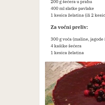
200 g šećera u prahu
400 ml slatke pavlake
1 kesica želatina (ili 2 kesi
Za voćni preliv:
300 g voća (maline, jagode i
4 kašike šećera
1 kesica želatina