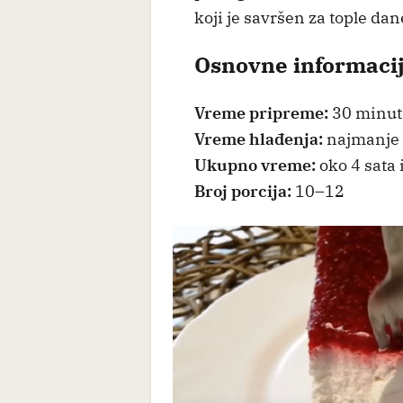
koji je savršen za tople dan
Osnovne informaci
Vreme pripreme:
30 minut
Vreme hlađenja:
najmanje 4
Ukupno vreme:
oko 4 sata 
Broj porcija:
10–12