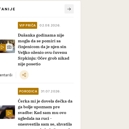
TANIJE
VIP PRIČA
02.08.2026.
Dušanka godinama nije
mogla da se pomiri sa
činjenicom da je njen sin
Veljko oženio ovu čuvenu
Srpkinju: Očev grob nikad
nije posetio
ntariši
PORODICA
31.07.2026.
Ćerka mi je dovela dečka da
ga bolje upoznam pre
svadbe: Kad sam mu ovo
ugledala na ruci -
onesvestila sam se, shvatila