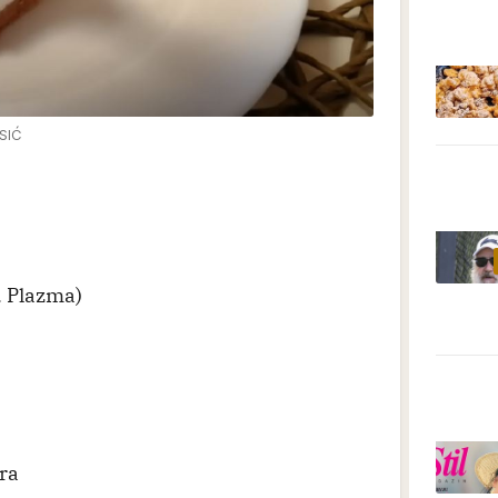
ASIĆ
. Plazma)
ira