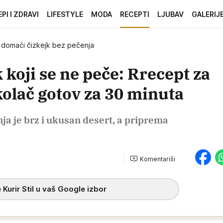
EPI I ZDRAVI
LIFESTYLE
MODA
RECEPTI
LJUBAV
GALERIJ
 domaći čizkejk bez pečenja
 koji se ne peče: Rrecept za
kolač gotov za 30 minuta
ja je brz i ukusan desert, a priprema
Komentariši
h
 Kurir Stil u vaš Google izbor