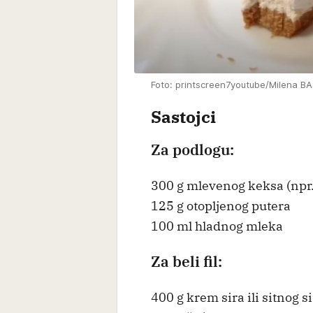
Foto: printscreen7youtube/Milena B
Sastojci
Za podlogu:
300 g mlevenog keksa (npr
125 g otopljenog putera
100 ml hladnog mleka
Za beli fil:
400 g krem sira ili sitnog s