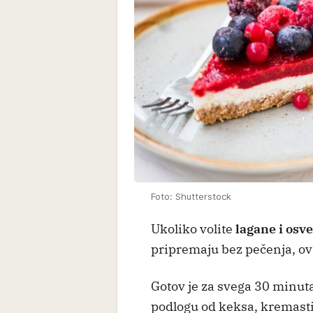
Foto: Shutterstock
Ukoliko volite
lagane i osv
pripremaju bez pečenja, o
Gotov je za svega 30 minut
podlogu od keksa, kremasti b