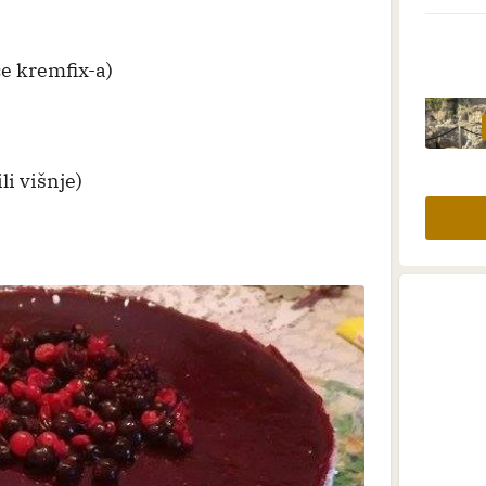
ce kremfix-a)
li višnje)