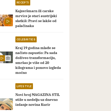
RECEPTI
Kajzeršmarn ili carske
mrvice je stari austrijski
slatkiš: Pravi se lakše od
palačinaka
CELEBRITIES
Kraj 19 godina mlađe se
načisto zapustio: Pa sada
doživeo transformaciju,
smršao je više od 20
kilograma i ponovo izgleda
moćno
LIFESTYLE
Novi broj MAGAZINA STIL
stiže u nedelju uz dnevno
izdanje novina Kurir