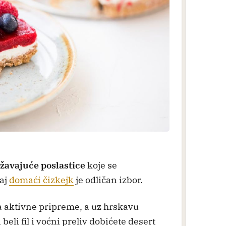
ežavajuće poslastice
koje se
vaj
domaći čizkejk
je odličan izbor.
a aktivne pripreme, a uz hrskavu
eli fil i voćni preliv dobićete desert