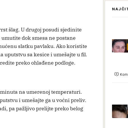
NAJČI
rst šlag. U drugoj posudi sjedinite
pa umutite dok smesa ne postane
ućenu slatku pavlaku. Ako koristite
 uputstvu sa kesice i umešajte u fil.
redite preko ohlađene podloge.
Kome
0 minuta na umerenoj temperaturi.
utstvu i umešajte ga u voćni preliv.
di, pa pažljivo prelijte preko belog