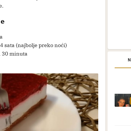
e.
je
a
 sata (najbolje preko noći)
i 30 minuta
N