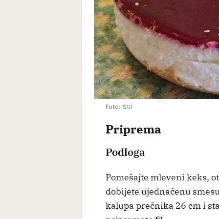
Foto: Stil
Priprema
Podloga
Pomešajte mleveni keks, ot
dobijete ujednačenu smesu
kalupa prečnika 26 cm i sta