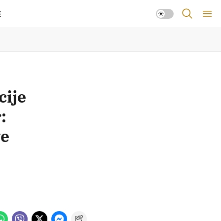
E
cije
:
ve