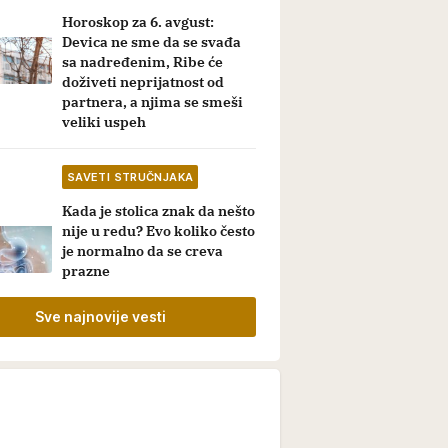
Horoskop za 6. avgust:
Devica ne sme da se svađa
sa nadređenim, Ribe će
doživeti neprijatnost od
partnera, a njima se smeši
veliki uspeh
SAVETI STRUČNJAKA
Kada je stolica znak da nešto
nije u redu? Evo koliko često
je normalno da se creva
prazne
Sve najnovije vesti