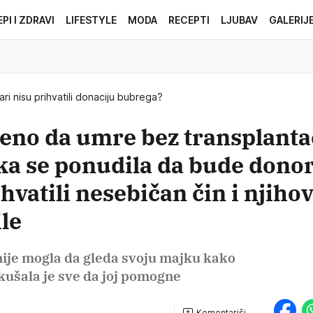
EPI I ZDRAVI
LIFESTYLE
MODA
RECEPTI
LJUBAV
GALERIJ
ari nisu prihvatili donaciju bubrega?
uđeno da umre bez transplanta
ka se ponudila da bude donor
hvatili nesebičan čin i njiho
ile
ije mogla da gleda svoju majku kako
kušala je sve da joj pomogne
Komentariši