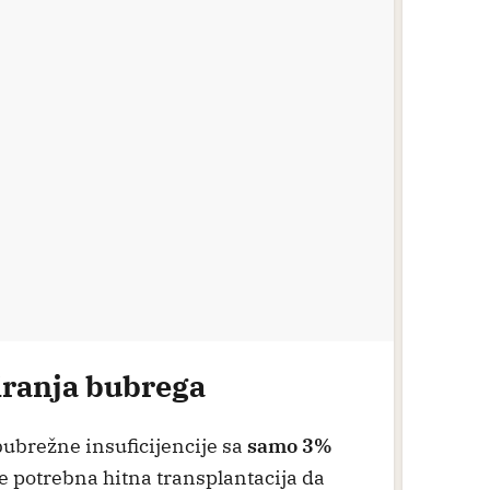
iranja bubrega
bubrežne insuficijencije sa
samo 3%
 je potrebna hitna transplantacija da