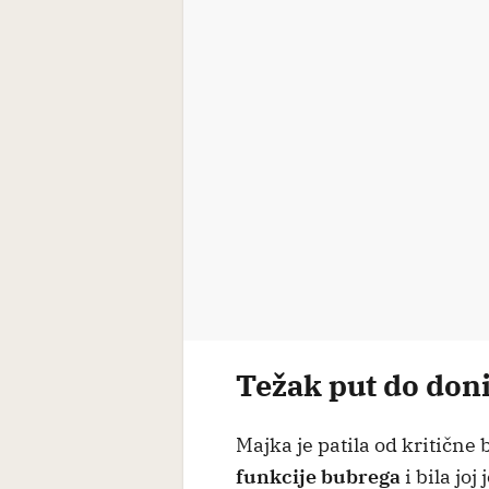
Težak put do don
Majka je patila od kritične 
funkcije bubrega
i bila joj