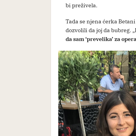
bi preživela.
Tada se njena ćerka Betani p
dozvolili da joj da bubreg.
da sam ‘prevelika’ za oper