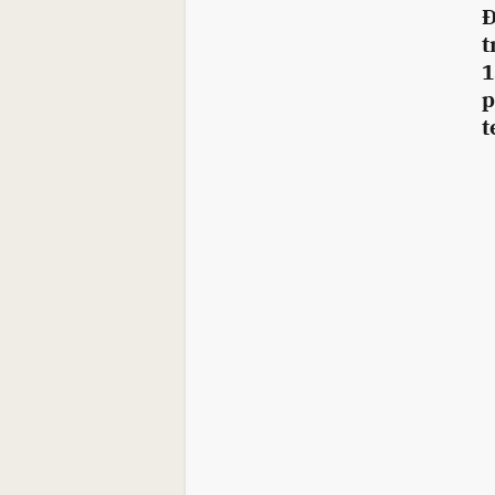
Đ
t
1
p
t