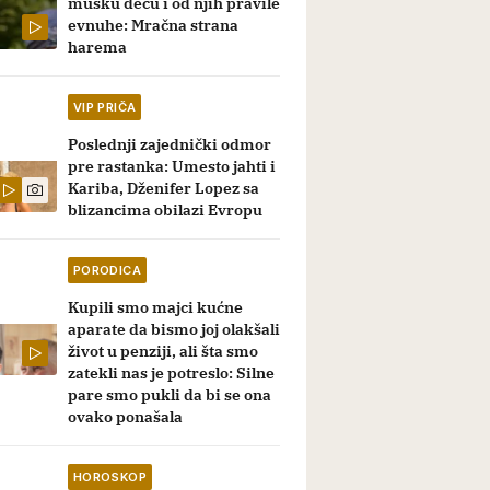
mušku decu i od njih pravile
evnuhe: Mračna strana
harema
VIP PRIČA
Poslednji zajednički odmor
pre rastanka: Umesto jahti i
Kariba, Dženifer Lopez sa
blizancima obilazi Evropu
PORODICA
Kupili smo majci kućne
aparate da bismo joj olakšali
život u penziji, ali šta smo
zatekli nas je potreslo: Silne
pare smo pukli da bi se ona
ovako ponašala
HOROSKOP