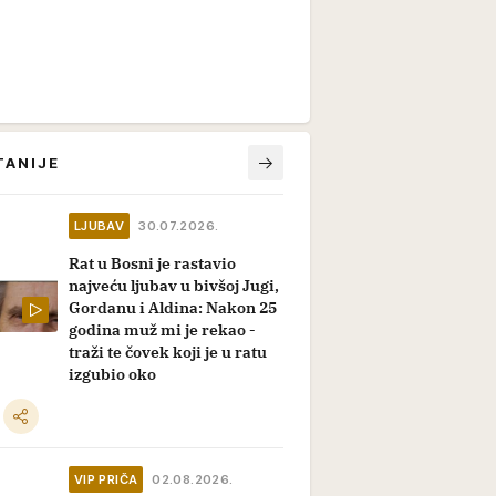
TANIJE
LJUBAV
30.07.2026.
Rat u Bosni je rastavio
najveću ljubav u bivšoj Jugi,
Gordanu i Aldina: Nakon 25
godina muž mi je rekao -
traži te čovek koji je u ratu
izgubio oko
VIP PRIČA
02.08.2026.