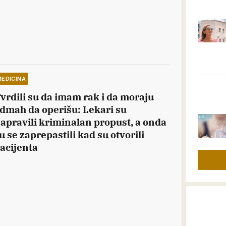
MEDICINA
vrdili su da imam rak i da moraju
dmah da operišu: Lekari su
apravili kriminalan propust, a onda
u se zaprepastili kad su otvorili
acijenta