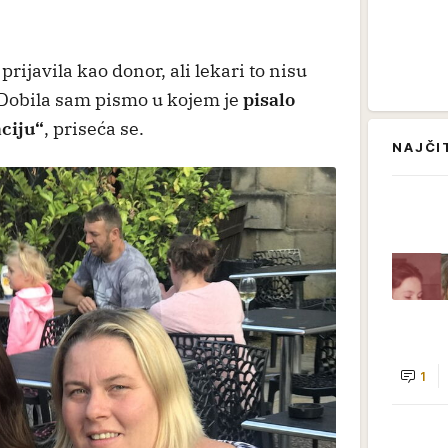
rijavila kao donor, ali lekari to nisu
 „Dobila sam pismo u kojem je
pisalo
aciju“
, priseća se.
NAJČI
1