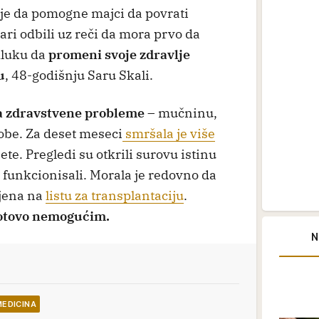
a je da pomogne majci da povrati
kari odbili uz reči da mora prvo da
dluku da
promeni svoje zdravlje
u
, 48-godišnju Saru Skali.
ma zdravstvene probleme
– mučninu,
gobe. Za deset meseci
smršala je više
ijete. Pregledi su otkrili surovu istinu
 funkcionisali. Morala je redovno da
vljena na
listu za transplantaciju
.
gotovo nemogućim.
N
MEDICINA