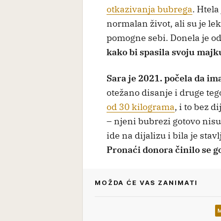
otkazivanja bubrega
. Htel
normalan život, ali su je le
pomogne sebi. Donela je o
kako bi spasila svoju majk
Sara je 2021. počela da i
otežano disanje i druge te
od 30 kilograma
, i to bez d
– njeni bubrezi gotovo nisu
ide na dijalizu i bila je sta
Pronaći donora činilo se 
MOŽDA ĆE VAS ZANIMATI