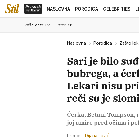
NASLOVNA
PORODICA
CELEBRITIES
L
Vaše dete i vi
Enterijer
Naslovna
Porodica
Zašto lek
Sari je bilo s
bubrega, a ćer
Lekari nisu pri
reči su je slom
Ćerka, Betani Tompson, n
joj umire pred očima i po
Prenosi:
Dijana Lazić