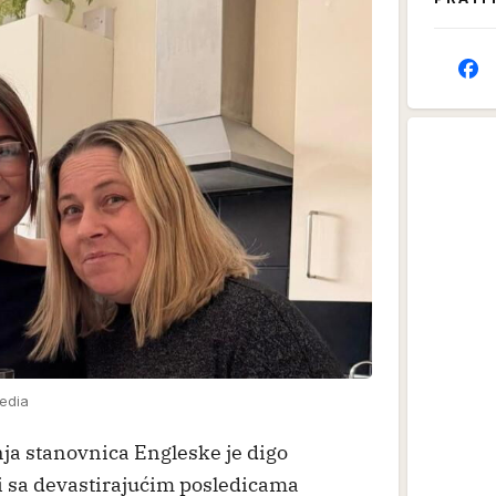
media
ja stanovnica Engleske je digo
i sa devastirajućim posledicama