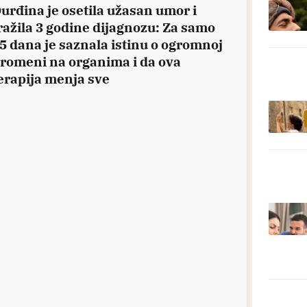
urđina je osetila užasan umor i
ražila 3 godine dijagnozu: Za samo
5 dana je saznala istinu o ogromnoj
romeni na organima i da ova
erapija menja sve