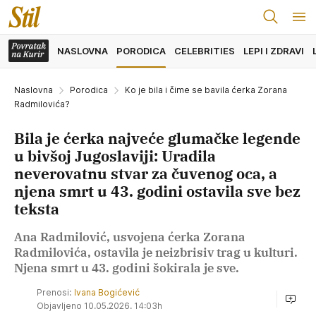
NASLOVNA
PORODICA
CELEBRITIES
LEPI I ZDRAVI
Naslovna
Porodica
Ko je bila i čime se bavila ćerka Zorana
Radmilovića?
Bila je ćerka najveće glumačke legende
u bivšoj Jugoslaviji: Uradila
neverovatnu stvar za čuvenog oca, a
njena smrt u 43. godini ostavila sve bez
teksta
Ana Radmilović, usvojena ćerka Zorana
Radmilovića, ostavila je neizbrisiv trag u kulturi.
Njena smrt u 43. godini šokirala je sve.
Prenosi:
Ivana Bogićević
Objavljeno 10.05.2026. 14:03h