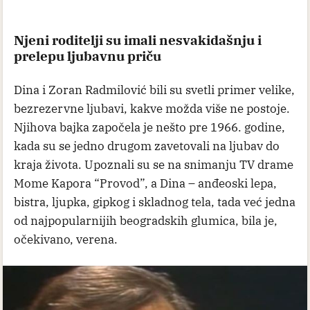
Njeni roditelji su imali nesvakidašnju i
prelepu ljubavnu priču
Dina i Zoran Radmilović bili su svetli primer velike,
bezrezervne ljubavi, kakve možda više ne postoje.
Njihova bajka započela je nešto pre 1966. godine,
kada su se jedno drugom zavetovali na ljubav do
kraja života. Upoznali su se na snimanju TV drame
Mome Kapora “Provod”, a Dina – anđeoski lepa,
bistra, ljupka, gipkog i skladnog tela, tada već jedna
od najpopularnijih beogradskih glumica, bila je,
očekivano, verena.