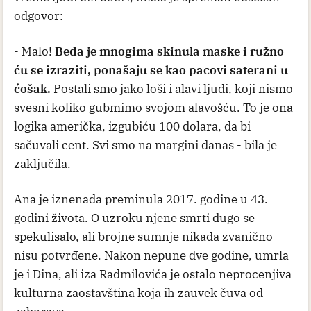
odgovor:
- Malo!
Beda je mnogima skinula maske i ružno
ću se izraziti, ponašaju se kao pacovi saterani u
ćošak.
Postali smo jako loši i alavi ljudi, koji nismo
svesni koliko gubmimo svojom alavošću. To je ona
logika američka, izgubiću 100 dolara, da bi
sačuvali cent. Svi smo na margini danas - bila je
zaključila.
Ana je iznenada preminula 2017. godine u 43.
godini života. O uzroku njene smrti dugo se
spekulisalo, ali brojne sumnje nikada zvanično
nisu potvrđene. Nakon nepune dve godine, umrla
je i Dina, ali iza Radmilovića je ostalo neprocenjiva
kulturna zaostavština koja ih zauvek čuva od