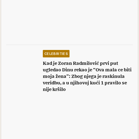
CELEBRITIES
Kad je Zoran Radmilović prvi put
ugledao Dinu rekao je “Ova mala ce biti
moja žena”: Zbog njega je raskinula
veridbu, a u njihovoj kući 1 pravilo se
nije kršilo