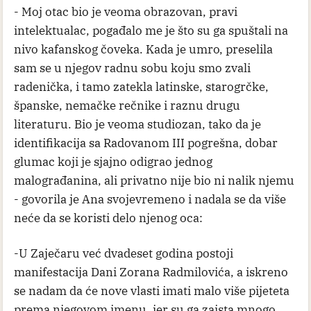
- Moj otac bio je veoma obrazovan, pravi
intelektualac, pogađalo me je što su ga spuštali na
nivo kafanskog čoveka. Kada je umro, preselila
sam se u njegov radnu sobu koju smo zvali
radenička, i tamo zatekla latinske, starogrčke,
španske, nemačke rečnike i raznu drugu
literaturu. Bio je veoma studiozan, tako da je
identifikacija sa Radovanom III pogrešna, dobar
glumac koji je sjajno odigrao jednog
malograđanina, ali privatno nije bio ni nalik njemu
- govorila je Ana svojevremeno i nadala se da više
neće da se koristi delo njenog oca:
-U Zaječaru već dvadeset godina postoji
manifestacija Dani Zorana Radmilovića, a iskreno
se nadam da će nove vlasti imati malo više pijeteta
prema njegovom imenu. jer su ga zaista mnogo