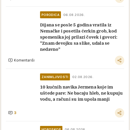
PORODICA
06.08.2026.
Dijana se posle 5 godina vratila iz
Nemačke i posetila ćerkin grob, kod
spomenika joj prilazi čovek i govori:
"Znam devojku sa slike, udala se
nedavno"
Komentariši
ZANIMLJIVOSTI
02.08.2026.
10 kućnih navika Jermena koje im
uštede pare: Ne bacaju hleb, ne kupuju
vodu, a računi su im upola manji
3
HOROSKOP
06.08.2026.