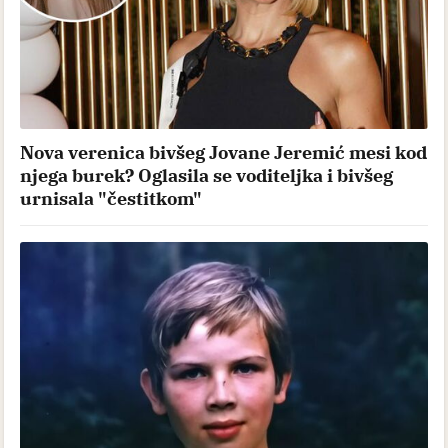
Nova verenica bivšeg Jovane Jeremić mesi kod
njega burek? Oglasila se voditeljka i bivšeg
urnisala "čestitkom"