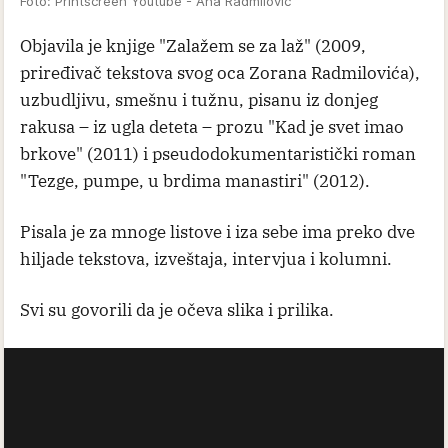
Foto: Printscreen Youtube - Ana Radmilovic
Objavila je knjige "Zalažem se za laž" (2009,
priređivač tekstova svog oca Zorana Radmilovića),
uzbudljivu, smešnu i tužnu, pisanu iz donjeg
rakusa – iz ugla deteta – prozu "Kad je svet imao
brkove" (2011) i pseudodokumentaristički roman
"Tezge, pumpe, u brdima manastiri" (2012).
Pisala je za mnoge listove i iza sebe ima preko dve
hiljade tekstova, izveštaja, intervjua i kolumni.
Svi su govorili da je očeva slika i prilika.