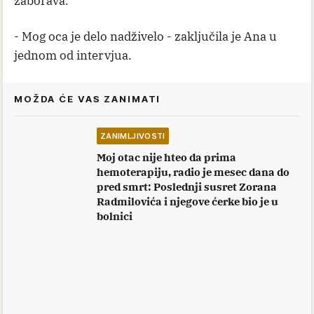
zaborava.
- Mog oca je delo nadživelo - zaključila je Ana u
jednom od intervjua.
MOŽDA ĆE VAS ZANIMATI
ZANIMLJIVOSTI
Moj otac nije hteo da prima
hemoterapiju, radio je mesec dana do
pred smrt: Poslednji susret Zorana
Radmilovića i njegove ćerke bio je u
bolnici