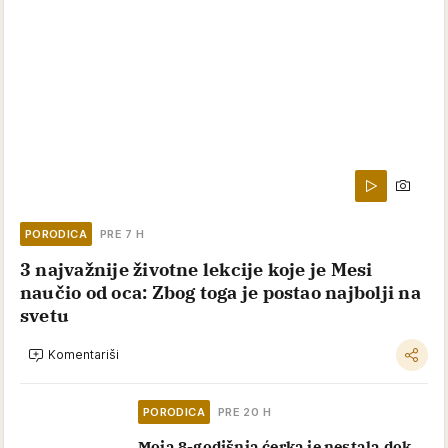
PORODICA
PRE 7 H
3 najvažnije životne lekcije koje je Mesi
naučio od oca: Zbog toga je postao najbolji na
svetu
Komentariši
PORODICA
PRE 20 H
Moja 8-godišnja ćerka je nestala dok