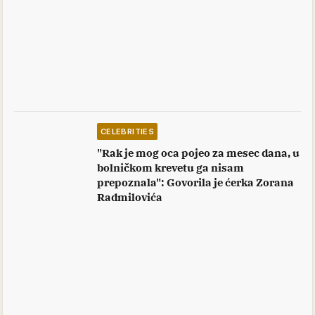
CELEBRITIES
"Rak je mog oca pojeo za mesec dana, u
bolničkom krevetu ga nisam
prepoznala": Govorila je ćerka Zorana
Radmilovića