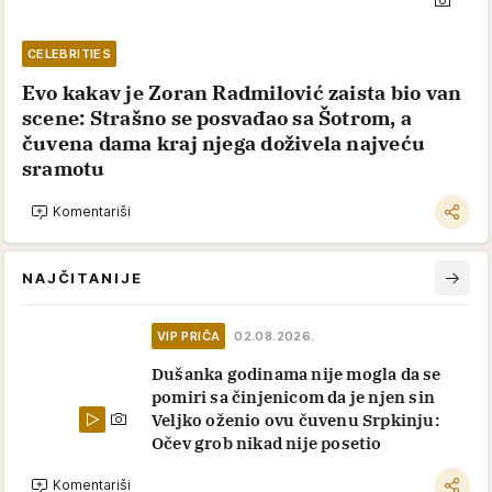
CELEBRITIES
Evo kakav je Zoran Radmilović zaista bio van
scene: Strašno se posvađao sa Šotrom, a
čuvena dama kraj njega doživela najveću
sramotu
Komentariši
NAJČITANIJE
VIP PRIČA
02.08.2026.
Dušanka godinama nije mogla da se
pomiri sa činjenicom da je njen sin
Veljko oženio ovu čuvenu Srpkinju:
Očev grob nikad nije posetio
Komentariši