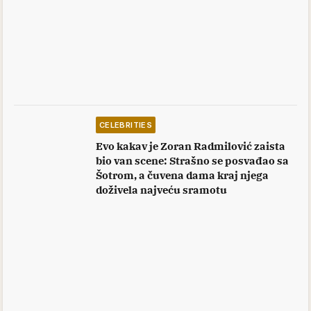
CELEBRITIES
Evo kakav je Zoran Radmilović zaista
bio van scene: Strašno se posvađao sa
Šotrom, a čuvena dama kraj njega
doživela najveću sramotu