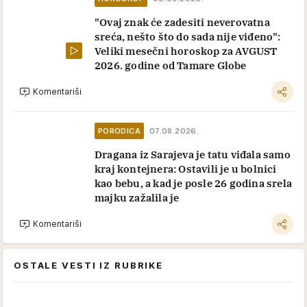
"Ovaj znak će zadesiti neverovatna
sreća, nešto što do sada nije viđeno":
Veliki mesečni horoskop za AVGUST
2026. godine od Tamare Globe
Komentariši
PORODICA
07.08.2026.
Dragana iz Sarajeva je tatu viđala samo
kraj kontejnera: Ostavili je u bolnici
kao bebu, a kad je posle 26 godina srela
majku zažalila je
Komentariši
OSTALE VESTI IZ RUBRIKE