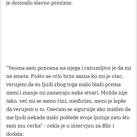
je donosilo slavno prezime:
"Veoma sam ponosna na njega i razumljivo je da mi
ne smeta. Pošto se vrlo brzo sazna ko mi je otac,
verujem da su ljudi zbog toga malo blaži prema
meni i manje mi zameraju neke stvari. Možda nije
tako, već mi se samo čini, međutim, meni je lepše
da verujem u to. Osećam se sigurnije ako mislim da
me ljudi nekada malo poštede svoje ljutnje zato što
sam mu ćerka" - rekla je u intervjuu za Blic i
dodala: