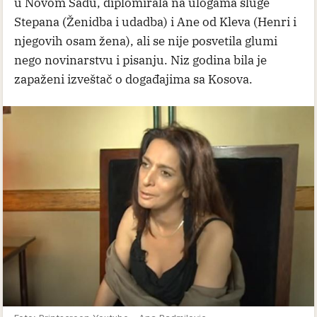
u Novom Sadu, diplomirala na ulogama sluge
Stepana (Ženidba i udadba) i Ane od Kleva (Henri i
njegovih osam žena), ali se nije posvetila glumi
nego novinarstvu i pisanju. Niz godina bila je
zapaženi izveštač o događajima sa Kosova.