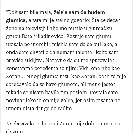
"Dok sam bila mala,
želela sam da budem
glumica,
a tata mi je stalno govorio: Šta će deca i
žene na televiziji i nije me pustio u glumačku
grupu Bate Miladinovića. Kasnije sam glumu
upisala po inerciji i mislila sam da će biti lako, a
onda sam shvatila da nemam talenta i kako sam
previše stidljiva. Naravno da su me sputavala i
konstantna poređenja sa njim: Vidi, ona nije kao
Zoran... Mnogi glumci nisu kao Zoran, pa ih to nije
sprečavalo da se bave glumom, ali mene jeste i
nikada se nisam bavila tim poslom. Postala sam
novinar iako ih on nije voleo, jer osim pisanja ne
umem ništa drugo da radim.
Naglašavala je da se ni Zoran nije dobro nosio sa
slavom.