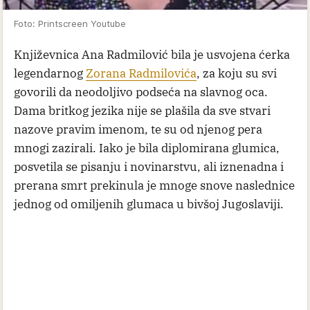
Foto: Printscreen Youtube
Književnica Ana Radmilović bila je usvojena ćerka
legendarnog
Zorana Radmilovića
, za koju su svi
govorili da neodoljivo podseća na slavnog oca.
Dama britkog jezika nije se plašila da sve stvari
nazove pravim imenom, te su od njenog pera
mnogi zazirali. Iako je bila diplomirana glumica,
posvetila se pisanju i novinarstvu, ali iznenadna i
prerana smrt prekinula je mnoge snove naslednice
jednog od omiljenih glumaca u bivšoj Jugoslaviji.