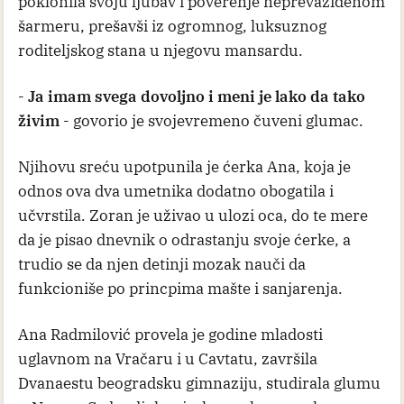
poklonila svoju ljubav i poverenje neprevaziđenom
šarmeru, prešavši iz ogromnog, luksuznog
roditeljskog stana u njegovu mansardu.
-
Ja imam svega dovoljno i meni je lako da tako
živim
- govorio je svojevremeno čuveni glumac.
Njihovu sreću upotpunila je ćerka Ana, koja je
odnos ova dva umetnika dodatno obogatila i
učvrstila. Zoran je uživao u ulozi oca, do te mere
da je pisao dnevnik o odrastanju svoje ćerke, a
trudio se da njen detinji mozak nauči da
funkcioniše po princpima mašte i sanjarenja.
Ana Radmilović provela je godine mladosti
uglavnom na Vračaru i u Cavtatu, završila
Dvanaestu beogradsku gimnaziju, studirala glumu