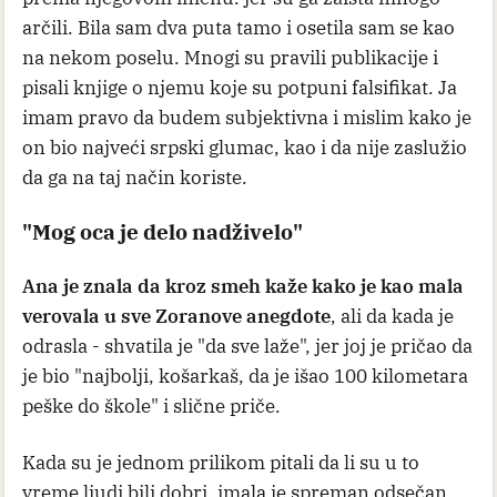
arčili. Bila sam dva puta tamo i osetila sam se kao
na nekom poselu. Mnogi su pravili publikacije i
pisali knjige o njemu koje su potpuni falsifikat. Ja
imam pravo da budem subjektivna i mislim kako je
on bio najveći srpski glumac, kao i da nije zaslužio
da ga na taj način koriste.
"Mog oca je delo nadživelo"
Ana je znala da kroz smeh kaže kako je kao mala
verovala u sve Zoranove anegdote
, ali da kada je
odrasla - shvatila je "da sve laže", jer joj je pričao da
je bio "najbolji, košarkaš, da je išao 100 kilometara
peške do škole" i slične priče.
Kada su je jednom prilikom pitali da li su u to
vreme ljudi bili dobri, imala je spreman odsečan