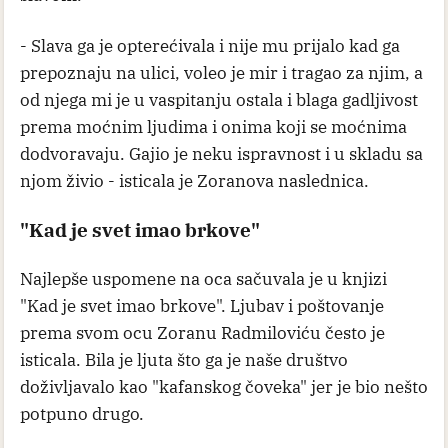
- Slava ga je opterećivala i nije mu prijalo kad ga
prepoznaju na ulici, voleo je mir i tragao za njim, a
od njega mi je u vaspitanju ostala i blaga gadljivost
prema moćnim ljudima i onima koji se moćnima
dodvoravaju. Gajio je neku ispravnost i u skladu sa
njom živio - isticala je Zoranova naslednica.
"Kad je svet imao brkove"
Najlepše uspomene na oca sačuvala je u knjizi
"Kad je svet imao brkove". Ljubav i poštovanje
prema svom ocu Zoranu Radmiloviću često je
isticala. Bila je ljuta što ga je naše društvo
doživljavalo kao "kafanskog čoveka" jer je bio nešto
potpuno drugo.