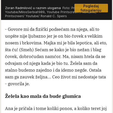
Pogledaj
Zoran Radmilović u raznim ulogama
Foto: Printscreen /
fotogaleriju
Youtube/MilosSerbia1989, Youtube Printscreen / NoName,
Printscreen/ Youtube/ Ronald C. Speirs
- Govore mi da fizički podsećam na njega, ali to
uopšte nije ljubazno jer je on bio čovek s velikim
nosem i brkovima. Majka mi je bila lepotica, ali eto,
šta ću! (Smeh) Sećam se kako je bio nežan i blag
čovek, dobroćudan namćor. Ma, nisam htela da se
odvajam od njega kada je bio tu. Želela sam da
stalno budemo zajedno i da idemo negde. Ostala
sam ga zauvek željna... Ceo život mi nedostaje tata
- govorila je.
Želela kao mala da bude glumica
Ana je pričala i tome koliki ponos, a koliko teret joj