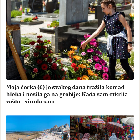
Moja ćerka (6) je svakog dana tražila komad
hleba i nosila ga na groblje: Kada sam otkrila
zašto - zinula sam