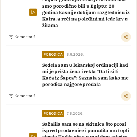
smo porodično bili u Egiptu: 20
godina kasnije dobijam razglednicu iz
Kaira, a reči na poleđini mi lede krv u
žilama
Komentariši
PORODICA
8.8.2026.
Sedela sam u lekarskoj ordinaciji kad
mi je prišla žena i rekla "Da li si ti
Kaća iz Šapca": Saznala sam kako me
porodica najgore prodala
Komentariši
PORODICA
7.8.2026.
Sažalila sam se na skitnicu što prosi
ispred prodavnice i ponudila mu topli
obrok: Kad je ušao u moj dom otkriva