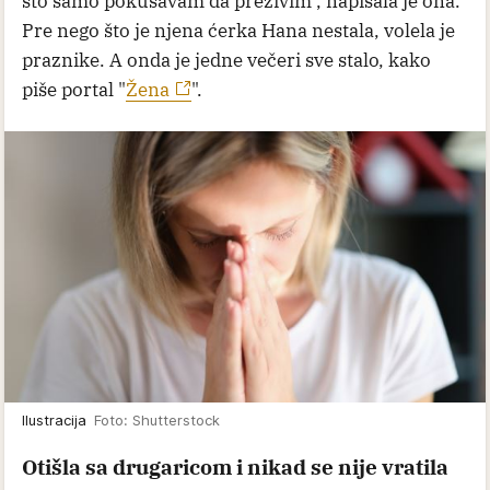
što samo pokušavam da preživim", napisala je ona.
Pre nego što je njena ćerka Hana nestala, volela je
praznike. A onda je jedne večeri sve stalo, kako
piše portal "
Žena
".
Ilustracija
Foto: Shutterstock
Otišla sa drugaricom i nikad se nije vratila