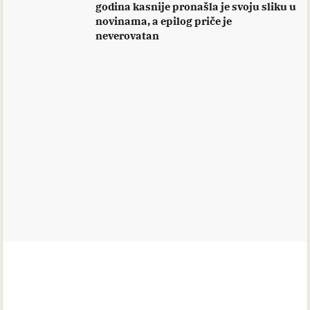
godina kasnije pronašla je svoju sliku u
novinama, a epilog priče je
neverovatan