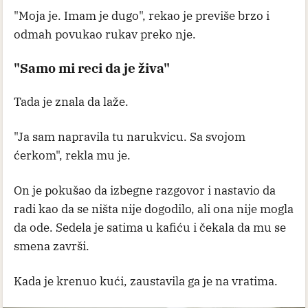
"Moja je. Imam je dugo", rekao je previše brzo i
odmah povukao rukav preko nje.
"Samo mi reci da je živa"
Tada je znala da laže.
"Ja sam napravila tu narukvicu. Sa svojom
ćerkom", rekla mu je.
On je pokušao da izbegne razgovor i nastavio da
radi kao da se ništa nije dogodilo, ali ona nije mogla
da ode. Sedela je satima u kafiću i čekala da mu se
smena završi.
Kada je krenuo kući, zaustavila ga je na vratima.