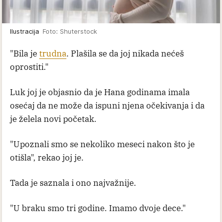
Ilustracija
Foto: Shuterstock
"Bila je
trudna
. Plašila se da joj nikada nećeš
oprostiti."
Luk joj je objasnio da je Hana godinama imala
osećaj da ne može da ispuni njena očekivanja i da
je želela novi početak.
"Upoznali smo se nekoliko meseci nakon što je
otišla", rekao joj je.
Tada je saznala i ono najvažnije.
"U braku smo tri godine. Imamo dvoje dece."