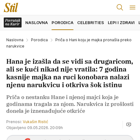
NASLOVNA
PORODICA
CELEBRITIES
LEPI I ZDRAVI
Naslovna
Porodica
Priča o Hani koju je majka pronašla preko
narukvice
Hana je izašla da se vidi sa drugaricom,
ali se kući nikad nije vratila: 7 godina
kasnije majka na ruci konobara nalazi
njenu narukvicu i otkriva šok istinu
Priča o nestanku Hane i njenoj majci koja je
godinama tragala za njom. Narukvica iz prošlosti
donela je iznenađujuće otkriće
Prenosi:
Vukašin Ristić
Objavljeno 09.05.2026. 20:09h