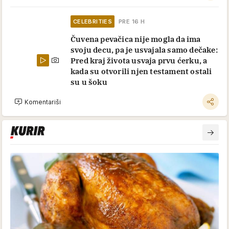
CELEBRITIES
PRE 16 H
Čuvena pevačica nije mogla da ima
svoju decu, pa je usvajala samo dečake:
Pred kraj života usvaja prvu ćerku, a
kada su otvorili njen testament ostali
su u šoku
Komentariši