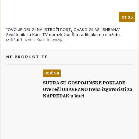
01:05
"OVO JE DRUGI NAJSTROŽI POST, OVAKO GLASI ISHRANA"
Sveštenik za Kurir TV obrazložio: Šta raditi ako ne možete
izdržati?
Izvor: Kurir televizija
NE PROPUSTITE
OBIČAJI
SUTRA SU GOSPOJINSKE POKLADE:
Ove reči OBAVEZNO treba izgovoristi za
NAPREDAK u kući