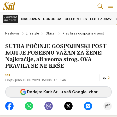
NASLOVNA
PORODICA
CELEBRITIES
LEPI I ZDRAVI
Naslovna
Lifestyle
Običaji
Pravila za gospojinski post
SUTRA POČINJE GOSPOJINSKI POST
KOJI JE POSEBNO VAŽAN ZA ŽENE:
Najkraćije, ali veoma strog, OVA
PRAVILA SE NE KRŠE
Stil
2
Objavljeno 13.08.2023. 15:00h
→ 15:14h
Dodajte Kurir Stil u vaš Google izbor