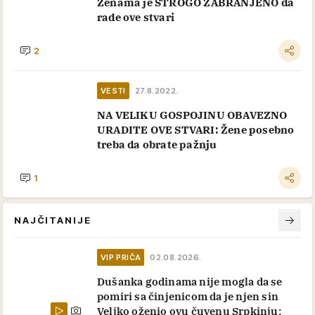
Ženama je STROGO ZABRANJENO da
rade ove stvari
2
VESTI
27.8.2022.
NA VELIKU GOSPOJINU OBAVEZNO
URADITE OVE STVARI: Žene posebno
treba da obrate pažnju
1
NAJČITANIJE
VIP PRIČA
02.08.2026.
Dušanka godinama nije mogla da se
pomiri sa činjenicom da je njen sin
Veljko oženio ovu čuvenu Srpkinju: