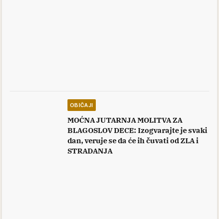
OBIČAJI
MOĆNA JUTARNJA MOLITVA ZA
BLAGOSLOV DECE: Izogvarajte je svaki
dan, veruje se da će ih čuvati od ZLA i
STRADANJA