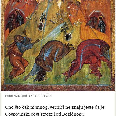
Foto: Wikipedia / Teofan Grk
Ono što čak ni mnogi vernici ne znaju jeste da je
Gospojinski post strožiji od Božićnog i