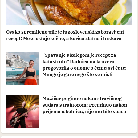
Ovako spremljeno pile je jugoslovenski zaboravljeni
recept: Meso ostaje sočno, a korica zlatna i hrskava
"Spavanje s kolegom je recept za
katastrofu" Radnica na kruzeru
progovorila o onome o čemu svi ćute:
Mnogo je gore nego što se misli
Muzičar poginuo nakon stravičnog
sudara s traktorom: Preminuo nakon
prijema u bolnicu, nije mu bilo spasa