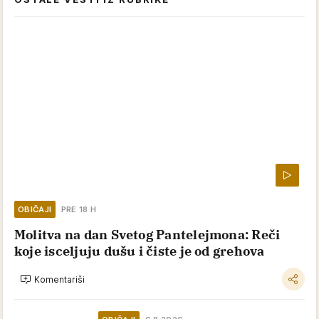
OBIČAJI
PRE 18 H
Molitva na dan Svetog Pantelejmona: Reči
koje isceljuju dušu i čiste je od grehova
Komentariši