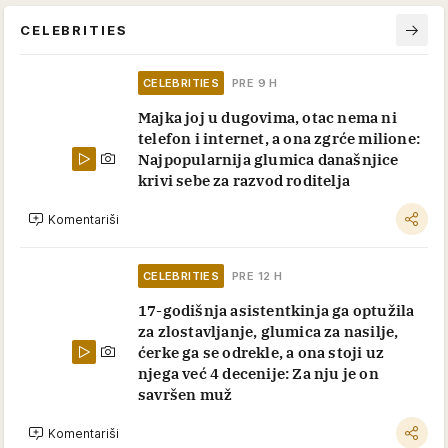
CELEBRITIES
CELEBRITIES
PRE 9 H
Majka joj u dugovima, otac nema ni
telefon i internet, a ona zgrće milione:
Najpopularnija glumica današnjice
krivi sebe za razvod roditelja
Komentariši
CELEBRITIES
PRE 12 H
17-godišnja asistentkinja ga optužila
za zlostavljanje, glumica za nasilje,
ćerke ga se odrekle, a ona stoji uz
njega već 4 decenije: Za nju je on
savršen muž
Komentariši