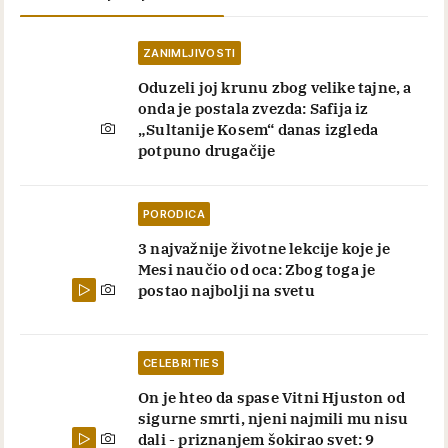
ZANIMLJIVOSTI
Oduzeli joj krunu zbog velike tajne, a
onda je postala zvezda: Safija iz
„Sultanije Kosem“ danas izgleda
potpuno drugačije
PORODICA
3 najvažnije životne lekcije koje je
Mesi naučio od oca: Zbog toga je
postao najbolji na svetu
CELEBRITIES
On je hteo da spase Vitni Hjuston od
sigurne smrti, njeni najmili mu nisu
dali - priznanjem šokirao svet: 9