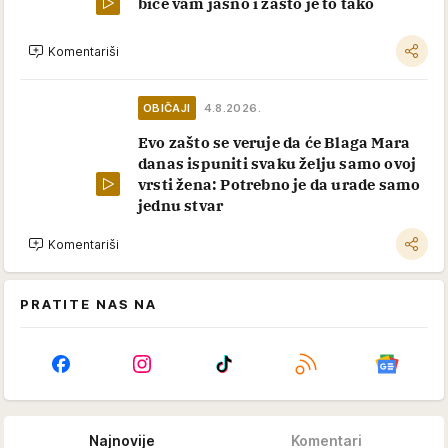
biće vam jasno i zašto je to tako
Komentariši
OBIČAJI
4.8.2026.
Evo zašto se veruje da će Blaga Mara
danas ispuniti svaku želju samo ovoj
vrsti žena: Potrebno je da urade samo
jednu stvar
Komentariši
PRATITE NAS NA
Najnovije
Komentari