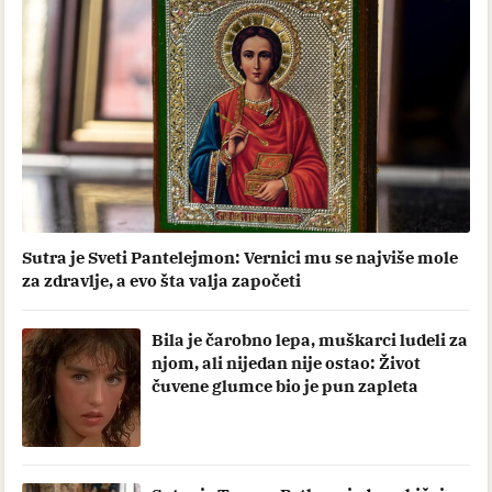
Sutra je Sveti Pantelejmon: Vernici mu se najviše mole
za zdravlje, a evo šta valja započeti
Bila je čarobno lepa, muškarci ludeli za
njom, ali nijedan nije ostao: Život
čuvene glumce bio je pun zapleta