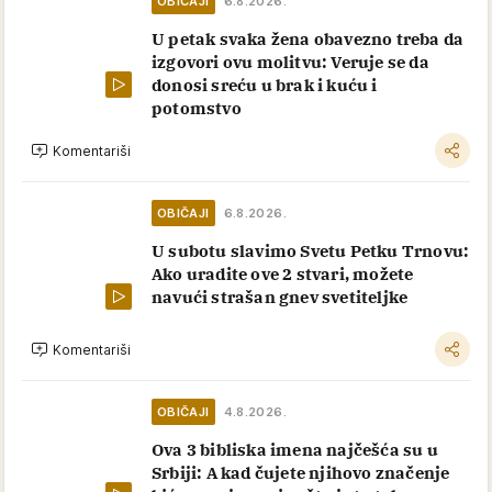
OBIČAJI
6.8.2026.
U petak svaka žena obavezno treba da
izgovori ovu molitvu: Veruje se da
donosi sreću u brak i kuću i
potomstvo
Komentariši
OBIČAJI
6.8.2026.
U subotu slavimo Svetu Petku Trnovu:
Ako uradite ove 2 stvari, možete
navući strašan gnev svetiteljke
Komentariši
OBIČAJI
4.8.2026.
Ova 3 bibliska imena najčešća su u
Srbiji: A kad čujete njihovo značenje