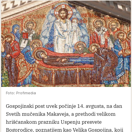
Foto: Profimedia
Gospojinski post uvek počinje 14. avgusta, na dan
Svetih mučenika Makaveja, a prethodi velikom
hrišćanskom prazniku Uspenju presvete
Bogorodice, poznatijem kao Velika Gospojina, koji