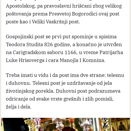
Apostolskog, pa pravoslavni hrišćani zbog velikog
poštovanja prema Presvetoj Bogorodici ovaj post
poste kao i Veliki Vaskršnji post.
Gospojinski post se prvi put spominje u spisima
Teodora Studita 826 godine, a konačno je utvrđen
na Carigradskom saboru 1166, u vreme Patrijarha
Luke Hrisoverga i cara Manojla I Komnina.
Treba imati u vidu i da post ima dve strane: telesnu
i duhovnu. Telesni post je uzdržavanje od jela
životinjskog porekla. Duhovni post podrazumeva
odricanje od svake vrste grešnih i zlih pomisli,
želja i dela.