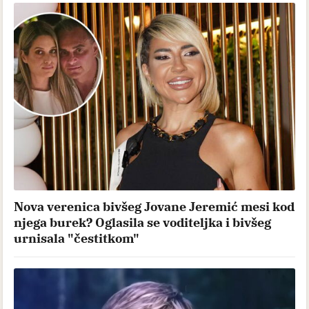
Nova verenica bivšeg Jovane Jeremić mesi kod
njega burek? Oglasila se voditeljka i bivšeg
urnisala "čestitkom"