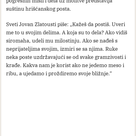
pogrešnih misli i dela uz molitve predstavlja
suštinu hrišćanskog posta.
Sveti Jovan Zlatousti piše: „Kažeš da postiš. Uveri
me to u svojim delima. A koja su to dela? Ako vidiš
siromaha, udeli mu milostinju. Ako se nađeš s
neprijateljima svojim, izmiri se sa njima. Ruke
neka poste uzdržavajući se od svake gramzivosti i
krađe. Kakva nam je korist ako ne jedemo meso i
ribu, a ujedamo i proždiremo svoje bližnje.“