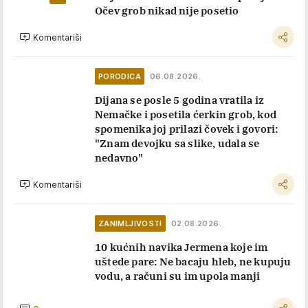
Očev grob nikad nije posetio
Komentariši
PORODICA
06.08.2026.
Dijana se posle 5 godina vratila iz
Nemačke i posetila ćerkin grob, kod
spomenika joj prilazi čovek i govori:
"Znam devojku sa slike, udala se
nedavno"
Komentariši
ZANIMLJIVOSTI
02.08.2026.
10 kućnih navika Jermena koje im
uštede pare: Ne bacaju hleb, ne kupuju
vodu, a računi su im upola manji