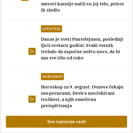
meseci kasnije našli su joj telo, prizor
ih sledio
LIFESTYLE
Danas je sveti Pantelejmon, poslednji
ljuti svetacu godini: Svaki vernik
trebalo da započne nešto novo, da bi
mu sve išlo od ruke
HOROSKOP
Horoskop za 9. avgust: Ovnove čekaju
nesporazumi, Device neočekivani
troškovi, a njih emotivna
preispitivanja
Sve najnovije vesti