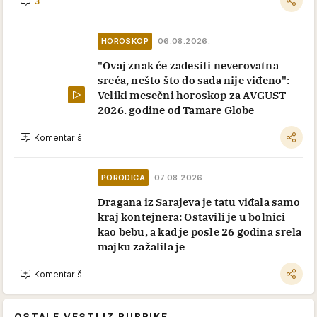
3
HOROSKOP
06.08.2026.
"Ovaj znak će zadesiti neverovatna
sreća, nešto što do sada nije viđeno":
Veliki mesečni horoskop za AVGUST
2026. godine od Tamare Globe
Komentariši
PORODICA
07.08.2026.
Dragana iz Sarajeva je tatu viđala samo
kraj kontejnera: Ostavili je u bolnici
kao bebu, a kad je posle 26 godina srela
majku zažalila je
Komentariši
OSTALE VESTI IZ RUBRIKE