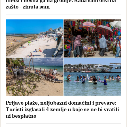
hleba i nosila ga na groblje: Kada sam otkrila
zašto - zinula sam
Prljave plaže, neljubazni domaćini i prevare:
Turisti izglasali 4 zemlje u koje se ne bi vratili
ni besplatno