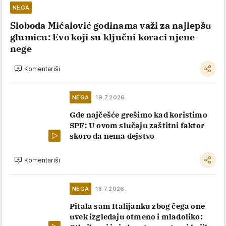
NEGA
Sloboda Mićalović godinama važi za najlepšu
glumicu: Evo koji su ključni koraci njene
nege
Komentariši
NEGA
19.7.2026.
Gde najčešće grešimo kad koristimo
SPF: U ovom slučaju zaštitni faktor
skoro da nema dejstvo
Komentariši
NEGA
18.7.2026.
Pitala sam Italijanku zbog čega one
uvek izgledaju otmeno i mladoliko: