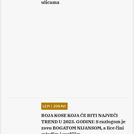
ulicama
LEPI I ZDRAVI
BOJA KOSE KOJA ĆE BITI NAJVEĆI
TREND U 2023. GODINI: S razlogom je
zovu BOGATOM NIJANSOM, a lice čini