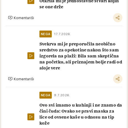
Otkrila mi je jednostavne stvari kojih
se one drže
Komentariši
NEGA
17.7.2026.
Svekrva mi je preporučila neobično
sredstvo za opekotine nakon što sam
izgorela na plaži: Bila sam skeptična
na početku, ali priznajem bolje radi od
aloje vere
Komentariši
NEGA
9.7.2026.
Ovo svi imamo u kuhinji i ne znamo da
čini čuda: Ovako se pravi maska za
lice od ovsene kaše u odnosu na tip
kože