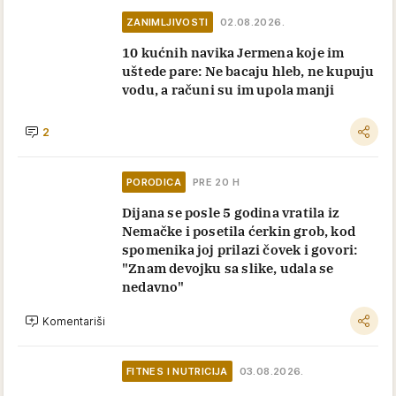
ZANIMLJIVOSTI
02.08.2026.
10 kućnih navika Jermena koje im
uštede pare: Ne bacaju hleb, ne kupuju
vodu, a računi su im upola manji
2
PORODICA
PRE 20 H
Dijana se posle 5 godina vratila iz
Nemačke i posetila ćerkin grob, kod
spomenika joj prilazi čovek i govori:
"Znam devojku sa slike, udala se
nedavno"
Komentariši
FITNES I NUTRICIJA
03.08.2026.