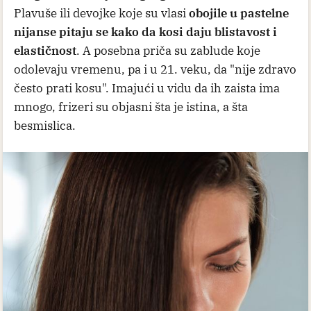
Plavuše ili devojke koje su vlasi
obojile u pastelne
nijanse pitaju se kako da kosi daju blistavost i
elastičnost
. A posebna priča su zablude koje
odolevaju vremenu, pa i u 21. veku, da "nije zdravo
često prati kosu". Imajući u vidu da ih zaista ima
mnogo, frizeri su objasni šta je istina, a šta
besmislica.