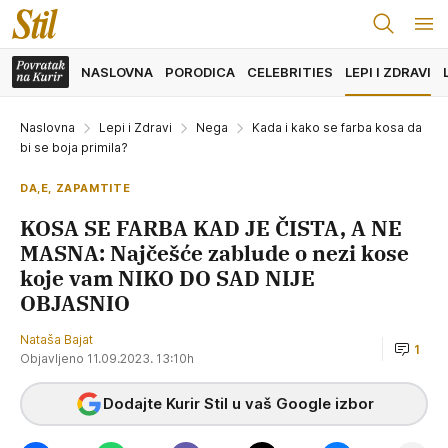
NASLOVNA
PORODICA
CELEBRITIES
LEPI I ZDRAVI
Naslovna
Lepi i Zdravi
Nega
Kada i kako se farba kosa da
bi se boja primila?
DA,E, ZAPAMTITE
KOSA SE FARBA KAD JE ČISTA, A NE
MASNA: Najčešće zablude o nezi kose
koje vam NIKO DO SAD NIJE
OBJASNIO
Nataša Bajat
1
Objavljeno 11.09.2023. 13:10h
Dodajte Kurir Stil u vaš Google izbor