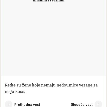
mlađim i svežijim
Retke su žene koje nemaju nedoumice vezane za
negu kose.
Prethodna vest
Sledeća vest