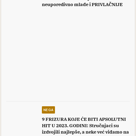
neuporedivno mlađe i PRIVLAČNIJE
NEGA
9 FRIZURA KOJE ĆE BITI APSOLUTNI
HIT U 2023. GODINI: Stručnjaci su
izdvojili najlepše, a neke već viđamo na