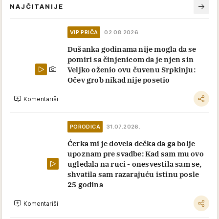
NAJČITANIJE
VIP PRIČA
02.08.2026.
Dušanka godinama nije mogla da se
pomiri sa činjenicom da je njen sin
Veljko oženio ovu čuvenu Srpkinju:
Očev grob nikad nije posetio
Komentariši
PORODICA
31.07.2026.
Ćerka mi je dovela dečka da ga bolje
upoznam pre svadbe: Kad sam mu ovo
ugledala na ruci - onesvestila sam se,
shvatila sam razarajuću istinu posle
25 godina
Komentariši