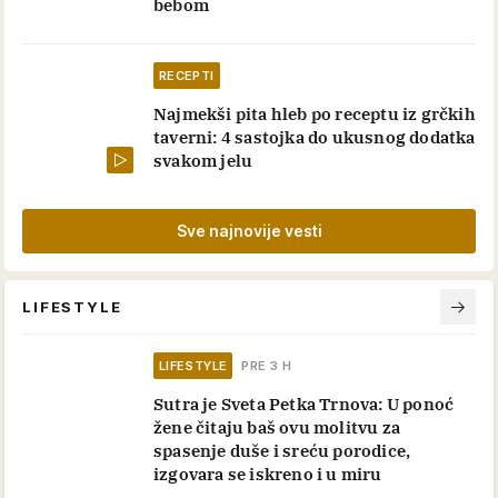
bebom
RECEPTI
Najmekši pita hleb po receptu iz grčkih
taverni: 4 sastojka do ukusnog dodatka
svakom jelu
Sve najnovije vesti
LIFESTYLE
LIFESTYLE
PRE 3 H
Sutra je Sveta Petka Trnova: U ponoć
žene čitaju baš ovu molitvu za
spasenje duše i sreću porodice,
izgovara se iskreno i u miru