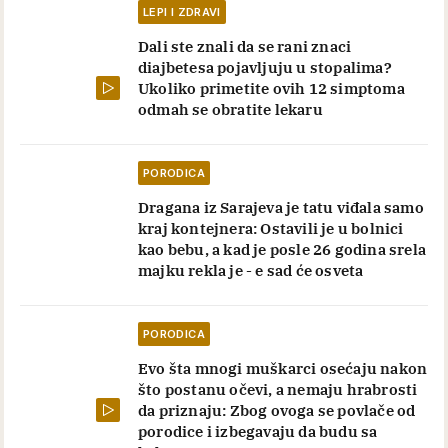
LEPI I ZDRAVI
Dali ste znali da se rani znaci
diajbetesa pojavljuju u stopalima?
Ukoliko primetite ovih 12 simptoma
odmah se obratite lekaru
PORODICA
Dragana iz Sarajeva je tatu viđala samo
kraj kontejnera: Ostavili je u bolnici
kao bebu, a kad je posle 26 godina srela
majku rekla je - e sad će osveta
PORODICA
Evo šta mnogi muškarci osećaju nakon
što postanu očevi, a nemaju hrabrosti
da priznaju: Zbog ovoga se povlače od
porodice i izbegavaju da budu sa