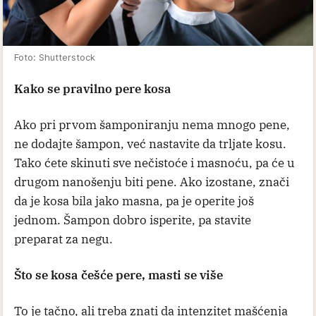
Foto: Shutterstock
Kako se pravilno pere kosa
Ako pri prvom šamponiranju nema mnogo pene,
ne dodajte šampon, već nastavite da trljate kosu.
Tako ćete skinuti sve nečistoće i masnoću, pa će u
drugom nanošenju biti pene. Ako izostane, znači
da je kosa bila jako masna, pa je operite još
jednom. Šampon dobro isperite, pa stavite
preparat za negu.
Što se kosa češće pere, masti se više
To je tačno, ali treba znati da intenzitet mašćenja