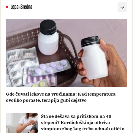
Gde čuvati lekove na vrućinama: Kad temperatura
ovoliko poraste, terapija gubi dejstvo
Šta se dešava sa pritiskom na 40
stepeni? Kardiološkinja otkriva
simptom zbog kog treba odmah otići u