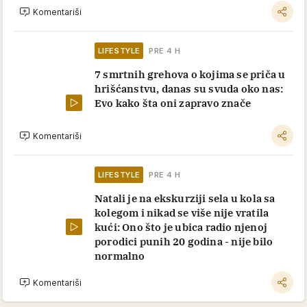
Komentariši
LIFESTYLE
PRE 4 H
7 smrtnih grehova o kojima se priča u
hrišćanstvu, danas su svuda oko nas:
Evo kako šta oni zapravo znače
Komentariši
LIFESTYLE
PRE 4 H
Natali je na ekskurziji sela u kola sa
kolegom i nikad se više nije vratila
kući: Ono što je ubica radio njenoj
porodici punih 20 godina - nije bilo
normalno
Komentariši