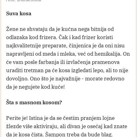
Suva kosa
Žene ne shvataju da je kućna nega bitnija od
odlazaka kod frizera. Čak i kad frizer koristi
najkvalitetnije preparate, činjenica je da oni nisu
napravljeni od meda i mleka, već od hemikalija. On
će vam posle farbanja ili izvlačenja pramenova
uraditi tretman pa će kosa izgledati lepo, ali to nije
dovoljno. Ono što je najvažnije - morate redovno
da je negujete kod kuće!
Šta s masnom kosom?
Perite je! Istina je da se čestim pranjem lojne
žlezde više aktiviraju, ali divan je osećaj kad znate
da je kosa čista. Šampon treba da bude blag.