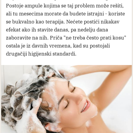
Postoje ampule kojima se taj problem može rešiti,
ali tu mesecima morate da budete istrajni - koriste
se bukvalno kao terapija. Nećete postići nikakav
efekat ako ih stavite danas, pa nedelju dana
zaboravite na nih. Priča "ne treba često prati kosu"
ostala je iz davnih vremena, kad su postojali
drugačiji higijenski standardi.