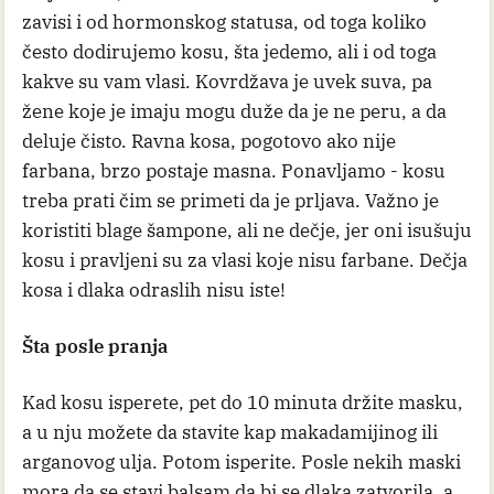
zavisi i od hormonskog statusa, od toga koliko
često dodirujemo kosu, šta jedemo, ali i od toga
kakve su vam vlasi. Kovrdžava je uvek suva, pa
žene koje je imaju mogu duže da je ne peru, a da
deluje čisto. Ravna kosa, pogotovo ako nije
farbana, brzo postaje masna. Ponavljamo - kosu
treba prati čim se primeti da je prljava. Važno je
koristiti blage šampone, ali ne dečje, jer oni isušuju
kosu i pravljeni su za vlasi koje nisu farbane. Dečja
kosa i dlaka odraslih nisu iste!
Šta posle pranja
Kad kosu isperete, pet do 10 minuta držite masku,
a u nju možete da stavite kap makadamijinog ili
arganovog ulja. Potom isperite. Posle nekih maski
mora da se stavi balsam da bi se dlaka zatvorila, a