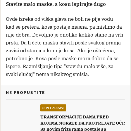
Stavite malo maske, a kosu ispirajte dugo
Ovde izreka od viška glava ne boli ne pije vodu -
kad se pretera, kosa postaje masna, pa mislimo da
nije dobra. Dovoljno je onoliko koliko stane na vrh
prsta. Da li ćete masku staviti posle svakog pranja -
zavisi od stanja u kom je kosa. Ako je oštećena,
potrebno je. Kosa posle maske mora dobro da se
ispere. Razmišljanje tipa "staviću malo više, za
svaki slučaj" nema nikakvog smisla.
NE PROPUSTITE
LEPI I ZDRAVI
TRANSFORMACIJE DAMA PRED
KOJIMA MORATE DA PROTRLJATE OČI:
Sa novim frizurama postale su