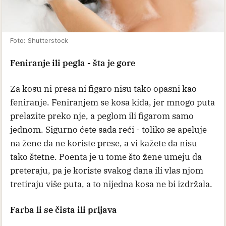
Foto: Shutterstock
Feniranje ili pegla - šta je gore
Za kosu ni presa ni figaro nisu tako opasni kao
feniranje. Feniranjem se kosa kida, jer mnogo puta
prelazite preko nje, a peglom ili figarom samo
jednom. Sigurno ćete sada reći - toliko se apeluje
na žene da ne koriste prese, a vi kažete da nisu
tako štetne. Poenta je u tome što žene umeju da
preteraju, pa je koriste svakog dana ili vlas njom
tretiraju više puta, a to nijedna kosa ne bi izdržala.
Farba li se čista ili prljava