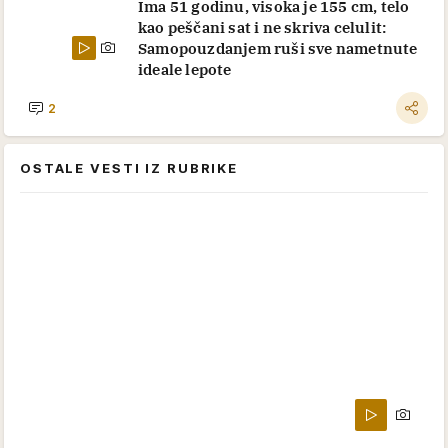
Ima 51 godinu, visoka je 155 cm, telo
kao peščani sat i ne skriva celulit:
Samopouzdanjem ruši sve nametnute
ideale lepote
2
OSTALE VESTI IZ RUBRIKE