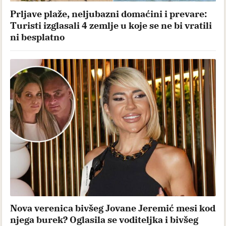
Prljave plaže, neljubazni domaćini i prevare:
Turisti izglasali 4 zemlje u koje se ne bi vratili
ni besplatno
Nova verenica bivšeg Jovane Jeremić mesi kod
njega burek? Oglasila se voditeljka i bivšeg