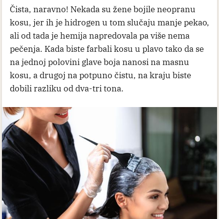
Čista, naravno! Nekada su žene bojile neopranu
kosu, jer ih je hidrogen u tom slučaju manje pekao,
ali od tada je hemija napredovala pa više nema
pečenja. Kada biste farbali kosu u plavo tako da se
na jednoj polovini glave boja nanosi na masnu
kosu, a drugoj na potpuno čistu, na kraju biste
dobili razliku od dva-tri tona.