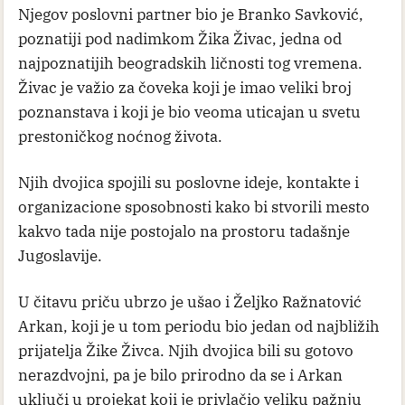
Njegov poslovni partner bio je Branko Savković,
poznatiji pod nadimkom Žika Živac, jedna od
najpoznatijih beogradskih ličnosti tog vremena.
Živac je važio za čoveka koji je imao veliki broj
poznanstava i koji je bio veoma uticajan u svetu
prestoničkog noćnog života.
Njih dvojica spojili su poslovne ideje, kontakte i
organizacione sposobnosti kako bi stvorili mesto
kakvo tada nije postojalo na prostoru tadašnje
Jugoslavije.
U čitavu priču ubrzo je ušao i Željko Ražnatović
Arkan, koji je u tom periodu bio jedan od najbližih
prijatelja Žike Živca. Njih dvojica bili su gotovo
nerazdvojni, pa je bilo prirodno da se i Arkan
uključi u projekat koji je privlačio veliku pažnju