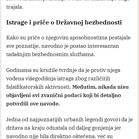
trajala.
Istrage i priče o Državnoj bezbednosti
Kako su priče o njegovim sposobnostima postajale
sve poznatije, navodno je postao interesantan
tadašnjim bezbednosnim službama.
Godinama su kružile tvrdnje da je protiv njega
vođena višegodišnja istraga zbog različitih
falsifikatorskih aktivnosti.
Međutim, nikada nisu
objavljeni svi zvanični podaci koji bi detaljno
potvrdili ove navode.
Jedna od najpoznatijih urbanih legendi govori da je
država na kraju odustala od daljeg gonjenja jer
navodno nije bila direktno oštećena, već su