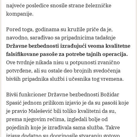
najveće posledice snosile strane železničke
kompanije.
Pored toga, godinama su kružile priče da je,
navodno, sarađivao sa pripadnicima tadašnje
Državne bezbednosti izrađujući veoma kvalitetne
falsifikovane pasoše za potrebe tajnih operacija.
Ove tvrdnje nikada nisu u potpunosti zvanično
potvrđene, ali su ostale deo brojnih svedočenja
bivših pripadnika službi i učesnika tog vremena.
Bivši funkcioner Državne bezbednosti Božidar
Spasić jednom prilikom izjavio je da su pasoši koje
je pravio Malešević bili toliko kvalitetni da su,
prema njegovim rečima, izgledali bolje od
pojedinih koje je izrađivala sama služba. Takve
izjave dodatno su doprinosile stvaranju gotovo