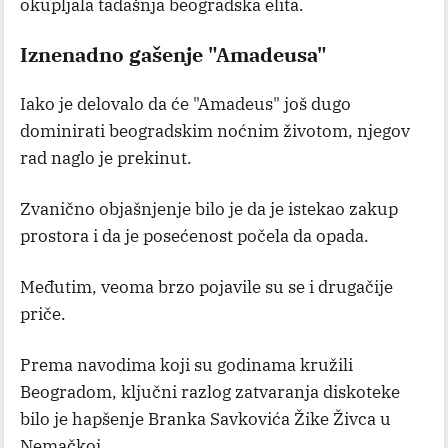
okupljala tadašnja beogradska elita.
Iznenadno gašenje "Amadeusa"
Iako je delovalo da će "Amadeus" još dugo
dominirati beogradskim noćnim životom, njegov
rad naglo je prekinut.
Zvanično objašnjenje bilo je da je istekao zakup
prostora i da je posećenost počela da opada.
Međutim, veoma brzo pojavile su se i drugačije
priče.
Prema navodima koji su godinama kružili
Beogradom, ključni razlog zatvaranja diskoteke
bilo je hapšenje Branka Savkovića Žike Živca u
Nemačkoj.