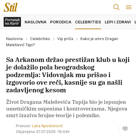
NASLOVNA
PORODICA
CELEBRITIES
LEPI I ZDRAVI
Naslovna
Celebrities
Vip priča
Kako je umro Dragan
Malešević Tapi?
Sa Arkanom držao prestižan klub u koji
je dolažilo pola beogradskog
podzemlja: Vidovnjak mu prišao i
izgovorio ove reči, kasnije su ga našli
zadavljenog kesom
Život Dragana Maleševića Tapija bio je ispunjen
umetničkim uspesima i kontroverzama. Njegova
smrt izaziva brojne teorije i polemike.
Prenosi:
Lana Apostolović
Objavljeno 07.07.2026. 16:44h