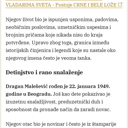
VLADARIMA SVETA - Postoje CRNE I BELE LOŽE
Njegov život bio je ispunjen usponima, padovima,
neobičnim poslovima, umetničkim uspesima i
brojnim pričama koje nikada nisu do kraja
potvrđene. Upravo zbog toga, granica između
istorijskih činjenica i legendi koje su nastale oko
njegovog imena često je veoma tanka.
Detinjstvo i rano snalaženje
Dragan Malešević rođen je 22. januara 1949.
godine u Beogradu.
Još kao dete pokazivao je
izuzetnu snalažljivost, preduzetnički duh i
sposobnost da pronađe način da zaradi novac.
Njegov otac bio je novinar i često je iz štamparije