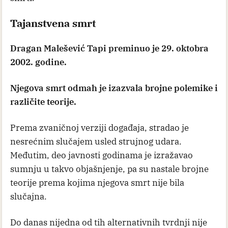
Tajanstvena smrt
Dragan Malešević Tapi preminuo je 29. oktobra
2002. godine.
Njegova smrt odmah je izazvala brojne polemike i
različite teorije.
Prema zvaničnoj verziji događaja, stradao je
nesrećnim slučajem usled strujnog udara.
Međutim, deo javnosti godinama je izražavao
sumnju u takvo objašnjenje, pa su nastale brojne
teorije prema kojima njegova smrt nije bila
slučajna.
Do danas nijedna od tih alternativnih tvrdnji nije