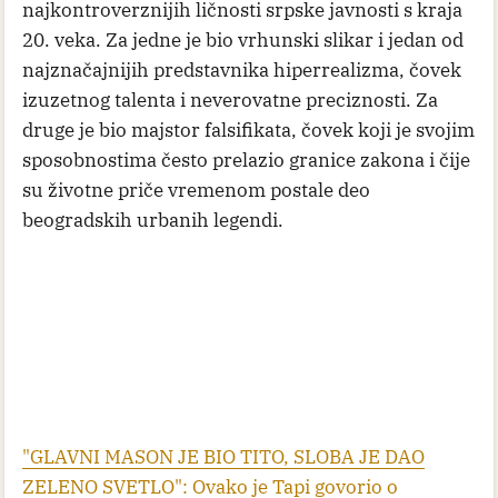
najkontroverznijih ličnosti srpske javnosti s kraja
20. veka. Za jedne je bio vrhunski slikar i jedan od
najznačajnijih predstavnika hiperrealizma, čovek
izuzetnog talenta i neverovatne preciznosti. Za
druge je bio majstor falsifikata, čovek koji je svojim
sposobnostima često prelazio granice zakona i čije
su životne priče vremenom postale deo
beogradskih urbanih legendi.
"GLAVNI MASON JE BIO TITO, SLOBA JE DAO
ZELENO SVETLO": Ovako je Tapi govorio o