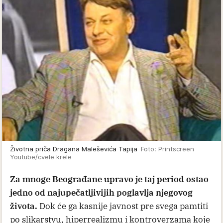
Životna priča Dragana Maleševića Tapija
Foto: Printscreen
Youtube/cvele krele
Za mnoge Beograđane upravo je taj period ostao
jedno od najupečatljivijih poglavlja njegovog
života.
Dok će ga kasnije javnost pre svega pamtiti
po slikarstvu, hiperrealizmu i kontroverzama koje