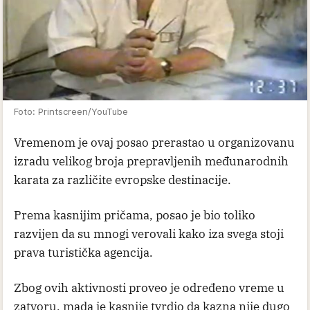
Foto: Printscreen/YouTube
Vremenom je ovaj posao prerastao u organizovanu
izradu velikog broja prepravljenih međunarodnih
karata za različite evropske destinacije.
Prema kasnijim pričama, posao je bio toliko
razvijen da su mnogi verovali kako iza svega stoji
prava turistička agencija.
Zbog ovih aktivnosti proveo je određeno vreme u
zatvoru, mada je kasnije tvrdio da kazna nije dugo