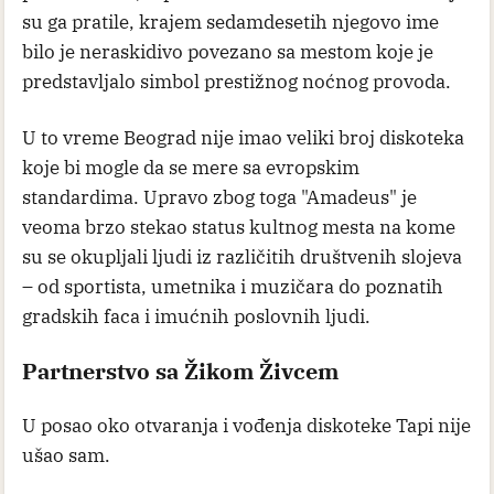
su ga pratile, krajem sedamdesetih njegovo ime
bilo je neraskidivo povezano sa mestom koje je
predstavljalo simbol prestižnog noćnog provoda.
U to vreme Beograd nije imao veliki broj diskoteka
koje bi mogle da se mere sa evropskim
standardima. Upravo zbog toga "Amadeus" je
veoma brzo stekao status kultnog mesta na kome
su se okupljali ljudi iz različitih društvenih slojeva
– od sportista, umetnika i muzičara do poznatih
gradskih faca i imućnih poslovnih ljudi.
Partnerstvo sa Žikom Živcem
U posao oko otvaranja i vođenja diskoteke Tapi nije
ušao sam.