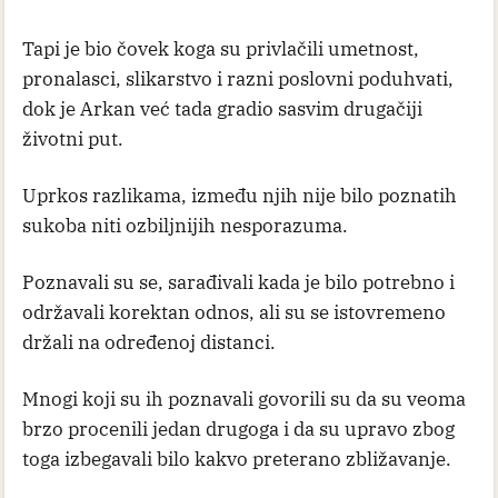
Tapi je bio čovek koga su privlačili umetnost,
pronalasci, slikarstvo i razni poslovni poduhvati,
dok je Arkan već tada gradio sasvim drugačiji
životni put.
Uprkos razlikama, između njih nije bilo poznatih
sukoba niti ozbiljnijih nesporazuma.
Poznavali su se, sarađivali kada je bilo potrebno i
održavali korektan odnos, ali su se istovremeno
držali na određenoj distanci.
Mnogi koji su ih poznavali govorili su da su veoma
brzo procenili jedan drugoga i da su upravo zbog
toga izbegavali bilo kakvo preterano zbližavanje.