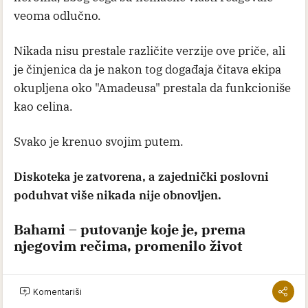
veoma odlučno.
Nikada nisu prestale različite verzije ove priče, ali
je činjenica da je nakon tog događaja čitava ekipa
okupljena oko "Amadeusa" prestala da funkcioniše
kao celina.
Svako je krenuo svojim putem.
Diskoteka je zatvorena, a zajednički poslovni
poduhvat više nikada nije obnovljen.
Bahami – putovanje koje je, prema
njegovim rečima, promenilo život
Jedna od najneobičnijih priča iz života Dragana
Komentariši
Maleševića Tapija vezuje se za njegov odlazak na