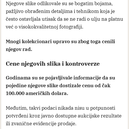
Njegove slike odlikovale su se bogatim bojama,
pažljivo obrađenim detaljima i tehnikom koja je
često ostavljala utisak da se ne radi o ulju na platnu
već o visokokvalitetnoj fotografiji.
Mnogi kolekcionari upravo su zbog toga cenili
njegov rad.
Cene njegovih slika i kontroverze
Godinama su se pojavljivale informacije da su
pojedine njegove slike dostizale cenu od čak
100.000 američkih dolara.
Međutim, takvi podaci nikada nisu u potpunosti
potvrđeni kroz javno dostupne aukcijske rezultate
ili zvanične evidencije prodaje.