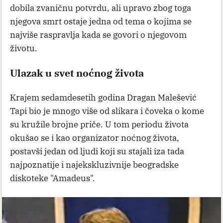
dobila zvaničnu potvrdu, ali upravo zbog toga
njegova smrt ostaje jedna od tema o kojima se
najviše raspravlja kada se govori o njegovom
životu.
Ulazak u svet noćnog života
Krajem sedamdesetih godina Dragan Malešević
Tapi bio je mnogo više od slikara i čoveka o kome
su kružile brojne priče. U tom periodu života
okušao se i kao organizator noćnog života,
postavši jedan od ljudi koji su stajali iza tada
najpoznatije i najekskluzivnije beogradske
diskoteke "Amadeus".