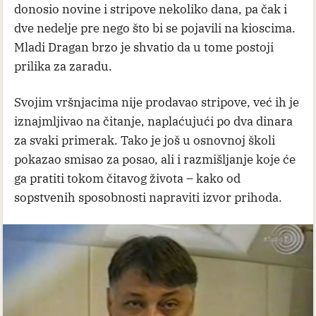
donosio novine i stripove nekoliko dana, pa čak i
dve nedelje pre nego što bi se pojavili na kioscima.
Mladi Dragan brzo je shvatio da u tome postoji
prilika za zaradu.
Svojim vršnjacima nije prodavao stripove, već ih je
iznajmljivao na čitanje, naplaćujući po dva dinara
za svaki primerak. Tako je još u osnovnoj školi
pokazao smisao za posao, ali i razmišljanje koje će
ga pratiti tokom čitavog života – kako od
sopstvenih sposobnosti napraviti izvor prihoda.