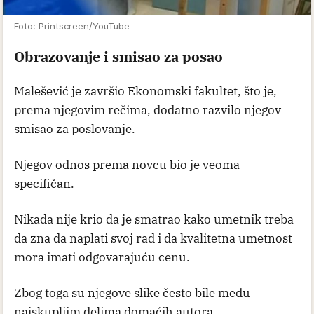
Foto: Printscreen/YouTube
Obrazovanje i smisao za posao
Malešević je završio Ekonomski fakultet, što je,
prema njegovim rečima, dodatno razvilo njegov
smisao za poslovanje.
Njegov odnos prema novcu bio je veoma
specifičan.
Nikada nije krio da je smatrao kako umetnik treba
da zna da naplati svoj rad i da kvalitetna umetnost
mora imati odgovarajuću cenu.
Zbog toga su njegove slike često bile među
najskupljim delima domaćih autora.