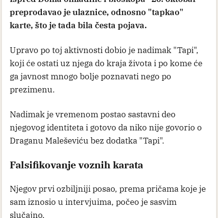
preprodavao je ulaznice, odnosno "tapkao"
karte, što je tada bila česta pojava.
Upravo po toj aktivnosti dobio je nadimak "Tapi",
koji će ostati uz njega do kraja života i po kome će
ga javnost mnogo bolje poznavati nego po
prezimenu.
Nadimak je vremenom postao sastavni deo
njegovog identiteta i gotovo da niko nije govorio o
Draganu Maleševiću bez dodatka "Tapi".
Falsifikovanje voznih karata
Njegov prvi ozbiljniji posao, prema pričama koje je
sam iznosio u intervjuima, počeo je sasvim
slučajno.