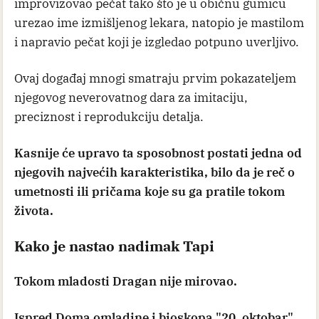
improvizovao pečat tako što je u običnu gumicu
urezao ime izmišljenog lekara, natopio je mastilom
i napravio pečat koji je izgledao potpuno uverljivo.
Ovaj događaj mnogi smatraju prvim pokazateljem
njegovog neverovatnog dara za imitaciju,
preciznost i reprodukciju detalja.
Kasnije će upravo ta sposobnost postati jedna od
njegovih najvećih karakteristika, bilo da je reč o
umetnosti ili pričama koje su ga pratile tokom
života.
Kako je nastao nadimak Tapi
Tokom mladosti Dragan nije mirovao.
Ispred Doma omladine i bioskopa "20. oktobar"