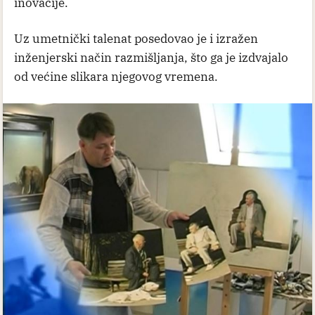
inovacije.
Uz umetnički talenat posedovao je i izražen
inženjerski način razmišljanja, što ga je izdvajalo
od većine slikara njegovog vremena.