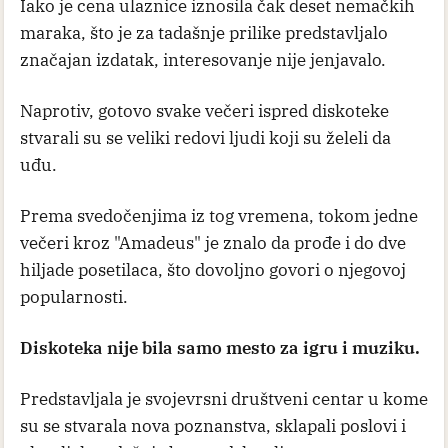
Iako je cena ulaznice iznosila čak deset nemačkih
maraka, što je za tadašnje prilike predstavljalo
značajan izdatak, interesovanje nije jenjavalo.
Naprotiv, gotovo svake večeri ispred diskoteke
stvarali su se veliki redovi ljudi koji su želeli da
uđu.
Prema svedočenjima iz tog vremena, tokom jedne
večeri kroz "Amadeus" je znalo da prođe i do dve
hiljade posetilaca, što dovoljno govori o njegovoj
popularnosti.
Diskoteka nije bila samo mesto za igru i muziku.
Predstavljala je svojevrsni društveni centar u kome
su se stvarala nova poznanstva, sklapali poslovi i