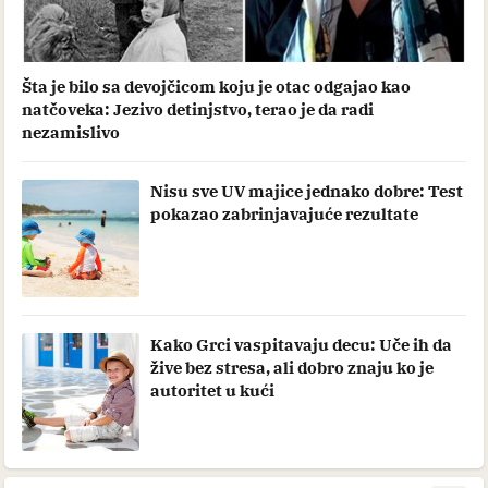
Šta je bilo sa devojčicom koju je otac odgajao kao
natčoveka: Jezivo detinjstvo, terao je da radi
nezamislivo
Nisu sve UV majice jednako dobre: Test
pokazao zabrinjavajuće rezultate
Kako Grci vaspitavaju decu: Uče ih da
žive bez stresa, ali dobro znaju ko je
autoritet u kući