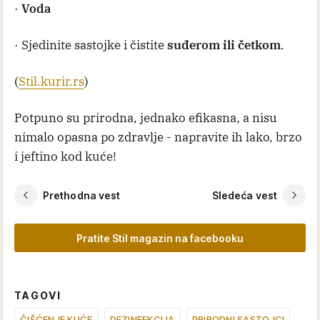
·
Voda
· Sjedinite sastojke i čistite
suđerom ili četkom
.
(
Stil.kurir.rs
)
Potpuno su prirodna, jednako efikasna, a nisu
nimalo opasna po zdravlje - napravite ih lako, brzo
i jeftino kod kuće!
Prethodna vest
Sledeća vest
Pratite Stil magazin na facebooku
TAGOVI
ČIŠĆENJE KUĆE
DEZINFEKCIJA
PRIRODNI SASTOJCI