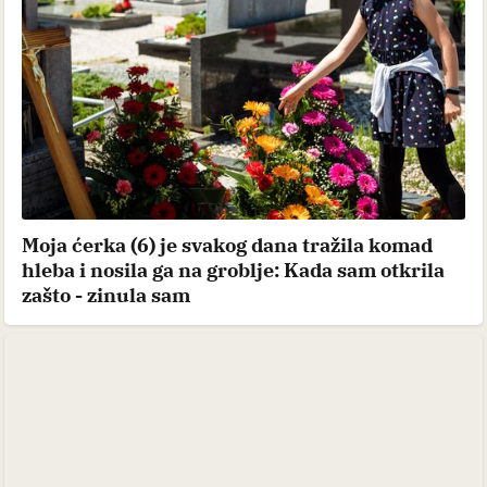
Moja ćerka (6) je svakog dana tražila komad
hleba i nosila ga na groblje: Kada sam otkrila
zašto - zinula sam