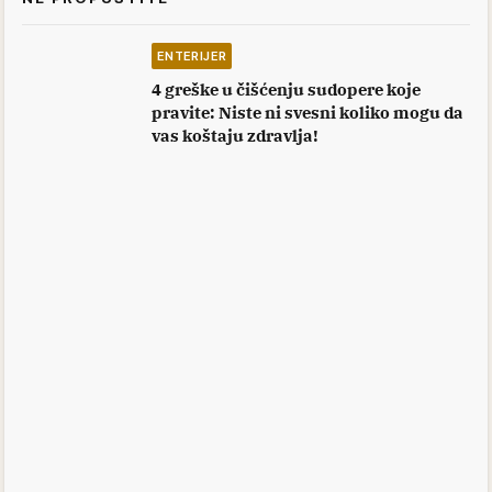
ENTERIJER
4 greške u čišćenju sudopere koje
pravite: Niste ni svesni koliko mogu da
vas koštaju zdravlja!