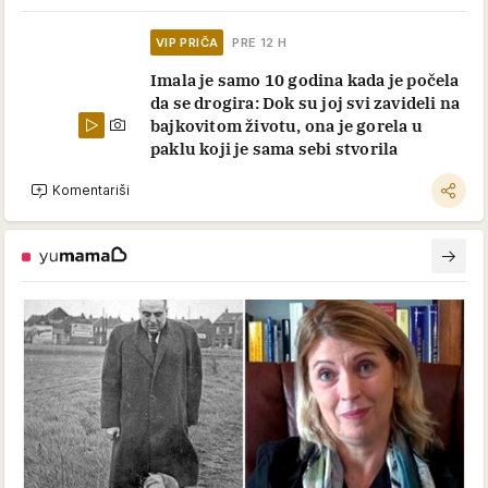
VIP PRIČA
PRE 12 H
Imala je samo 10 godina kada je počela
da se drogira: Dok su joj svi zavideli na
bajkovitom životu, ona je gorela u
paklu koji je sama sebi stvorila
Komentariši