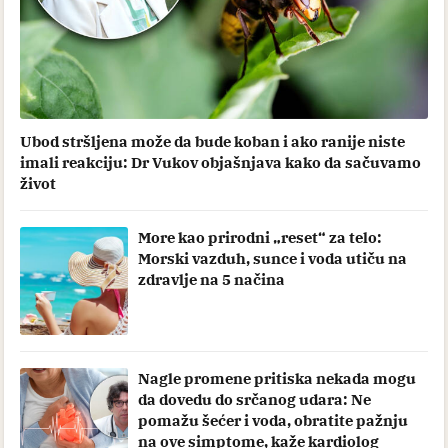
Ubod stršljena može da bude koban i ako ranije niste
imali reakciju: Dr Vukov objašnjava kako da sačuvamo
život
More kao prirodni „reset“ za telo:
Morski vazduh, sunce i voda utiču na
zdravlje na 5 načina
Nagle promene pritiska nekada mogu
da dovedu do srčanog udara: Ne
pomažu šećer i voda, obratite pažnju
na ove simptome, kaže kardiolog