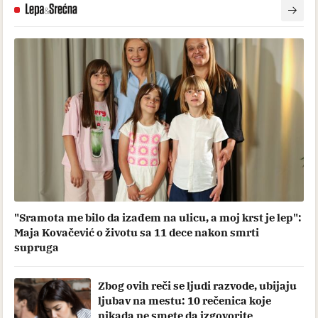
"Sramota me bilo da izađem na ulicu, a moj krst je lep":
Maja Kovačević o životu sa 11 dece nakon smrti
supruga
Zbog ovih reči se ljudi razvode, ubijaju
ljubav na mestu: 10 rečenica koje
nikada ne smete da izgovorite