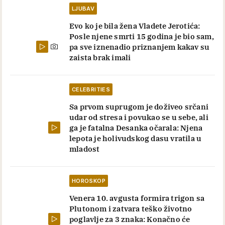
LJUBAV
Evo ko je bila žena Vladete Jerotića:
Posle njene smrti 15 godina je bio sam,
pa sve iznenadio priznanjem kakav su
zaista brak imali
CELEBRITIES
Sa prvom suprugom je doživeo srčani
udar od stresa i povukao se u sebe, ali
ga je fatalna Desanka očarala: Njena
lepota je holivudskog dasu vratila u
mladost
HOROSKOP
Venera 10. avgusta formira trigon sa
Plutonom i zatvara teško životno
poglavlje za 3 znaka: Konačno će