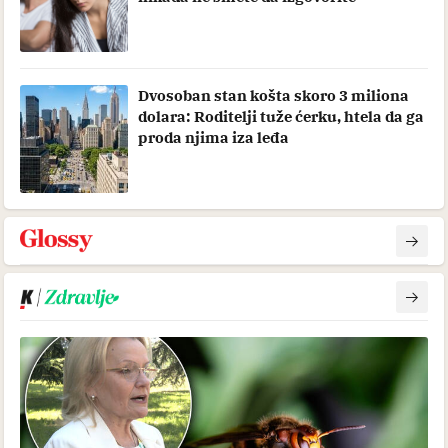
Dvosoban stan košta skoro 3 miliona
dolara: Roditelji tuže ćerku, htela da ga
proda njima iza leđa