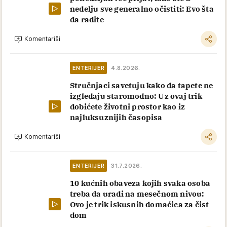
nedelju sve generalno očistiti: Evo šta
da radite
Komentariši
ENTERIJER
4.8.2026.
Stručnjaci savetuju kako da tapete ne
izgledaju staromodno: Uz ovaj trik
dobićete životni prostor kao iz
najluksuznijih časopisa
Komentariši
ENTERIJER
31.7.2026.
10 kućnih obaveza kojih svaka osoba
treba da uradi na mesečnom nivou:
Ovo je trik iskusnih domaćica za čist
dom