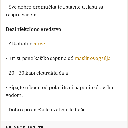
· Sve dobro promućkajte i stavite u flašu sa
raspršivačem.
Dezinfekciono sredstvo
· Alkoholno
sirće
· Tri supene kašike sapuna od
maslinovog ulja
· 20 - 30 kapi ekstrakta čaja
· Sipajte u bocu od
pola litra
i napunite do vrha
vodom.
· Dobro promešajte i zatvorite flašu.
NE PROPUSTITE