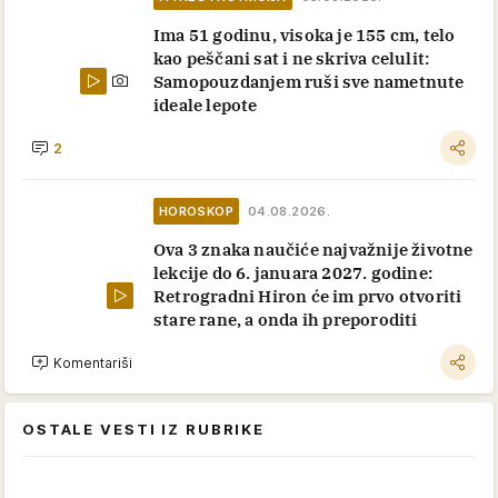
Ima 51 godinu, visoka je 155 cm, telo
kao peščani sat i ne skriva celulit:
Samopouzdanjem ruši sve nametnute
ideale lepote
2
HOROSKOP
04.08.2026.
Ova 3 znaka naučiće najvažnije životne
lekcije do 6. januara 2027. godine:
Retrogradni Hiron će im prvo otvoriti
stare rane, a onda ih preporoditi
Komentariši
OSTALE VESTI IZ RUBRIKE