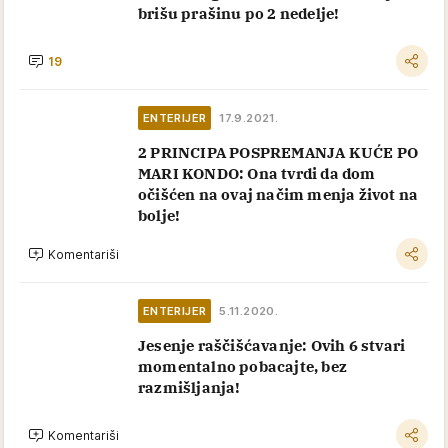
brišu prašinu po 2 nedelje!
19
ENTERIJER
17.9.2021.
2 PRINCIPA POSPREMANJA KUĆE PO
MARI KONDO: Ona tvrdi da dom
očišćen na ovaj načim menja život na
bolje!
Komentariši
ENTERIJER
5.11.2020.
Jesenje raščišćavanje: Ovih 6 stvari
momentalno pobacajte, bez
razmišljanja!
Komentariši