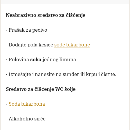
Neabrazivno sredstvo za čišćenje
· Prašak za pecivo
· Dodajte pola kesice
sode bikarbone
· Polovina
soka
jednog limuna
· Izmešajte i nanesite na sunđer ili krpu i čistite.
Sredstvo za čišćenje WC šolje
·
Soda bikarbona
· Alkoholno sirće