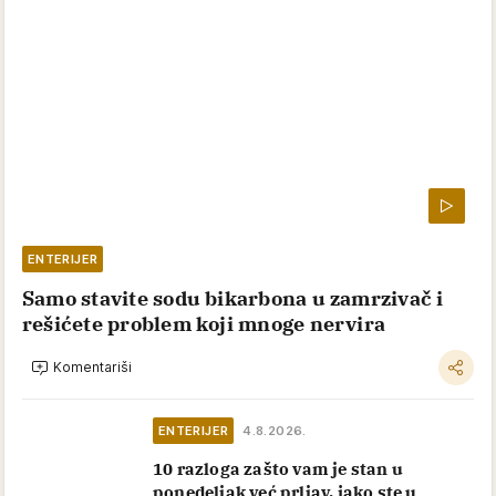
ENTERIJER
Samo stavite sodu bikarbona u zamrzivač i
rešićete problem koji mnoge nervira
Komentariši
ENTERIJER
4.8.2026.
10 razloga zašto vam je stan u
ponedeljak već prljav, iako ste u