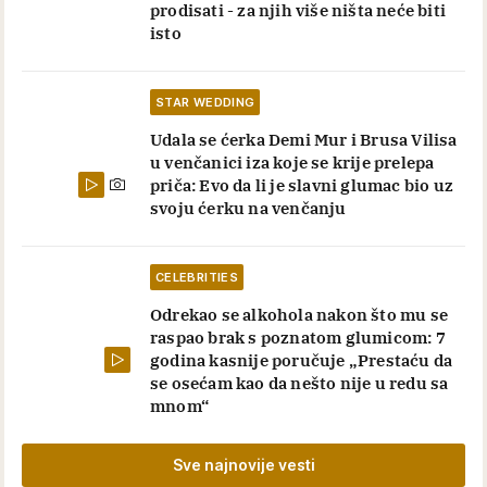
prodisati - za njih više ništa neće biti
isto
STAR WEDDING
Udala se ćerka Demi Mur i Brusa Vilisa
u venčanici iza koje se krije prelepa
priča: Evo da li je slavni glumac bio uz
svoju ćerku na venčanju
CELEBRITIES
Odrekao se alkohola nakon što mu se
raspao brak s poznatom glumicom: 7
godina kasnije poručuje „Prestaću da
se osećam kao da nešto nije u redu sa
mnom“
Sve najnovije vesti