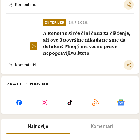
Komentariši
ENTERIJER
29.7.2026.
Alkoholno sirće čini čuda za čišćenje,
ali ove 3 površine nikada ne sme da
dotakne: Mnogi nesvesno prave
nepopravljivu štetu
Komentariši
PRATITE NAS NA
Najnovije
Komentari