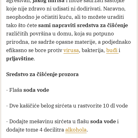
agresivan,
jakog mirisa
i može sadržati sastojke
koje nije zdravo ni udisati ni dodirivati. Naravno,
neophodno je očistiti kuću, ali to možete uraditi
tako što ćete
sami napraviti sredstva za čišćenje
različitih površina u domu, koja su potpuno
prirodna, ne sadrže opasne materije, a podjednako
efikasno se bore protiv
virusa
, bakterija,
buđi
i
prljavštine
.
Sredstvo za čišćenje prozora
· Flaša
soda vode
· Dve kašičiće belog sirćeta u rastvorite 10 dl vode
· Dodajte mešavinu sirćeta u flašu
soda vode
i
dodajte tome 4 decilitra
alkohola
.