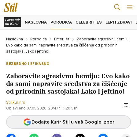
NASLOVNA
PORODICA
CELEBRITIES
LEPI I ZDRAVI
Naslovna
Porodica
Enterijer
Zaboravite agresivnu hemiju:
Evo kako da sami napravite sredstva za čišćenje od prirodnih
sastojaka! Lako i jeftino!
BEZBEDNO I EFIKASNO
Zaboravite agresivnu hemiju: Evo kako
da sami napravite sredstva za čišćenje
od prirodnih sastojaka! Lako i jeftino!
Stil.kurir.rs
Objavljeno 07.05.2020. 20:47h
→ 20:51h
Dodajte Kurir Stil u vaš Google izbor