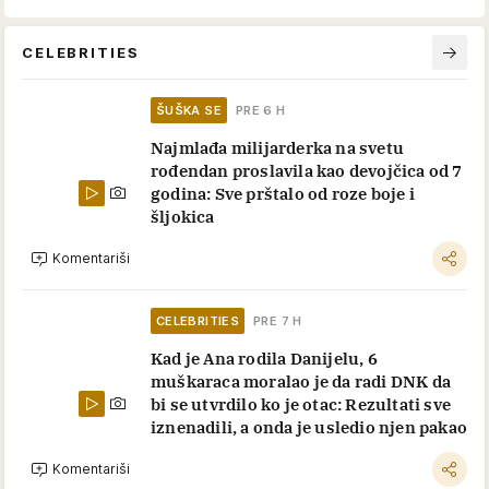
CELEBRITIES
ŠUŠKA SE
PRE 6 H
Najmlađa milijarderka na svetu
rođendan proslavila kao devojčica od 7
godina: Sve prštalo od roze boje i
šljokica
Komentariši
CELEBRITIES
PRE 7 H
Kad je Ana rodila Danijelu, 6
muškaraca moralao je da radi DNK da
bi se utvrdilo ko je otac: Rezultati sve
iznenadili, a onda je usledio njen pakao
Komentariši