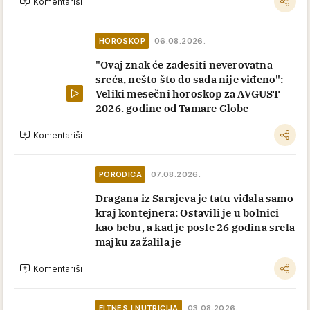
Komentariši
HOROSKOP
06.08.2026.
"Ovaj znak će zadesiti neverovatna
sreća, nešto što do sada nije viđeno":
Veliki mesečni horoskop za AVGUST
2026. godine od Tamare Globe
Komentariši
PORODICA
07.08.2026.
Dragana iz Sarajeva je tatu viđala samo
kraj kontejnera: Ostavili je u bolnici
kao bebu, a kad je posle 26 godina srela
majku zažalila je
Komentariši
FITNES I NUTRICIJA
03.08.2026.