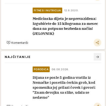
FITNES I NUTRICIJA
12.8.2020.
Medicinska dijeta je neprevaziđena:
Izgubićete do 15 kilograma za mesec
dana na potpuno bezbedan način!
(JELOVNIK)
Komentariši
NAJČITANIJE
PORODICA
06.08.2026.
Dijana se posle 5 godina vratila iz
Nemačke i posetila ćerkin grob, kod
spomenika joj prilazi čovek i govori:
"Znam devojku sa slike, udala se
nedavno"