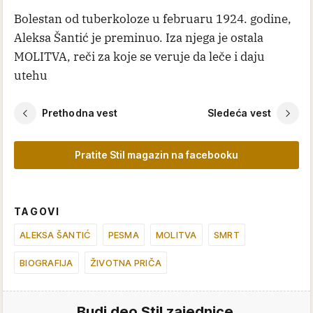
Bolestan od tuberkoloze u februaru 1924. godine,
Aleksa Šantić je preminuo. Iza njega je ostala
MOLITVA, reči za koje se veruje da leče i daju
utehu
Prethodna vest
Sledeća vest
Pratite Stil magazin na facebooku
TAGOVI
ALEKSA ŠANTIĆ
PESMA
MOLITVA
SMRT
BIOGRAFIJA
ŽIVOTNA PRIČA
Budi deo Stil zajednice.