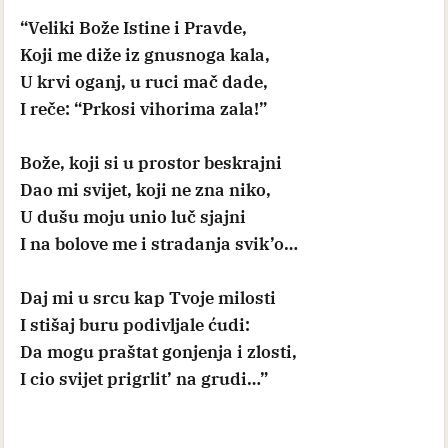
“Veliki Bože Istine i Pravde,
Koji me diže iz gnusnoga kala,
U krvi oganj, u ruci mač dade,
I reče: “Prkosi vihorima zala!”
Bože, koji si u prostor beskrajni
Dao mi svijet, koji ne zna niko,
U dušu moju unio luč sjajni
I na bolove me i stradanja svik’o…
Daj mi u srcu kap Tvoje milosti
I stišaj buru podivljale ćudi:
Da mogu praštat gonjenja i zlosti,
I cio svijet prigrlit’ na grudi…”