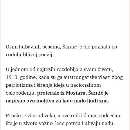
Osim ljubavnih pesama, Šantić je bio poznat i po
rodoljubljivoj poeziji.
U jednom od najtežih razdoblja u svom životu,
1913. godine, kada su ga austrougarske vlasti zbog
patriotizma i širenja ideja u nacionalnom
oslobođenju,
proterale iz Mostara, Šantić je
napisao ovu molitvu za koju malo ljudi zna.
Prošlo je više od veka, a ove reči i danas podsećaju
šta je u životu važno, leče patnju i ulivaju nadu.