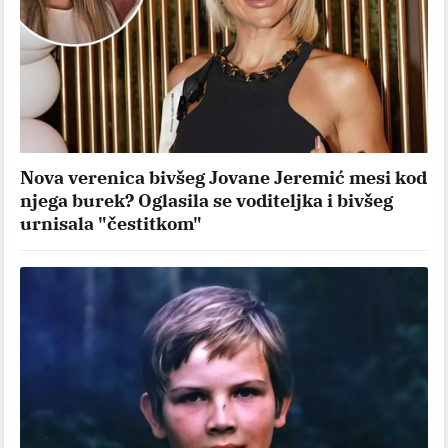
Nova verenica bivšeg Jovane Jeremić mesi kod
njega burek? Oglasila se voditeljka i bivšeg
urnisala "čestitkom"