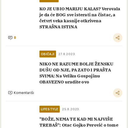
KO JE UBIO MARIJU KALAS? Verovala
je da će BOG sve isterati na čistac, a
četvrt veka kasnije otkrivena
STRAŠNA ISTINA
8
OBIČAJI
27.8.2023.
NIKO NE RAZUME BOLJE ŽENSKU
DUŠU OD NJE, PA ZATO I PRAŠTA
SVIMA: Na Veliku Gospojinu
OBAVEZNO uradite ovo
Komentariši
LIFESTYLE
25.8.2023.
"BOŽE, NEMA TE KAD MI NAJVIŠE
TREBAŠ": Otac Gojko Perović o tome