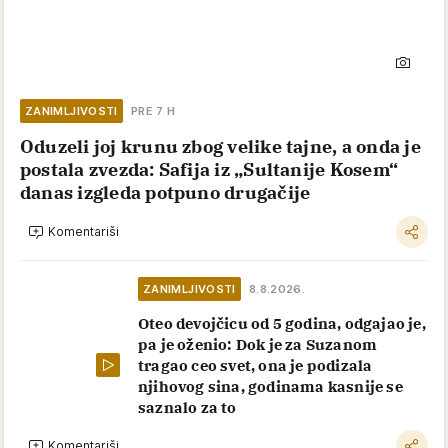
ZANIMLJIVOSTI
PRE 7 H
Oduzeli joj krunu zbog velike tajne, a onda je
postala zvezda: Safija iz „Sultanije Kosem“
danas izgleda potpuno drugačije
Komentariši
ZANIMLJIVOSTI
8.8.2026.
Oteo devojčicu od 5 godina, odgajao je,
pa je oženio: Dok je za Suzanom
tragao ceo svet, ona je podizala
njihovog sina, godinama kasnije se
saznalo za to
Komentariši