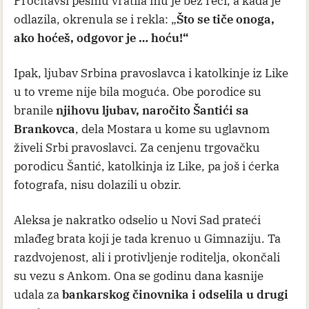
Pročitavši pesmu vratila mu je bez reči, a kada je
odlazila, okrenula se i rekla: „
Što se tiče onoga,
ako hoćeš, odgovor je … hoću!“
Ipak, ljubav Srbina pravoslavca i katolkinje iz Like
u to vreme nije bila moguća. Obe porodice su
branile
njihovu ljubav, naročito Šantići sa
Brankovca
, dela Mostara u kome su uglavnom
živeli Srbi pravoslavci. Za cenjenu trgovačku
porodicu Šantić, katolkinja iz Like, pa još i ćerka
fotografa, nisu dolazili u obzir.
Aleksa je nakratko odselio u Novi Sad prateći
mlađeg brata koji je tada krenuo u Gimnaziju. Ta
razdvojenost, ali i protivljenje roditelja, okončali
su vezu s Ankom. Ona se godinu dana kasnije
udala za
bankarskog činovnika i odselila u drugi