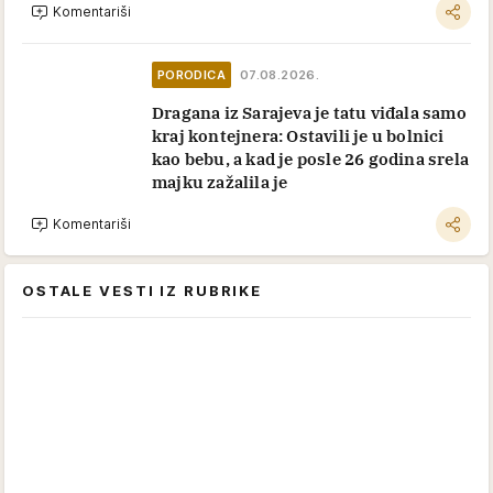
Komentariši
PORODICA
07.08.2026.
Dragana iz Sarajeva je tatu viđala samo
kraj kontejnera: Ostavili je u bolnici
kao bebu, a kad je posle 26 godina srela
majku zažalila je
Komentariši
OSTALE VESTI IZ RUBRIKE