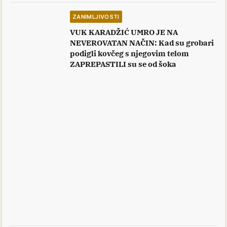
ZANIMLJIVOSTI
VUK KARADŽIĆ UMRO JE NA
NEVEROVATAN NAČIN: Kad su grobari
podigli kovčeg s njegovim telom
ZAPREPASTILI su se od šoka