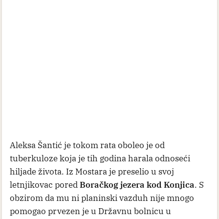
Aleksa Šantić je tokom rata oboleo je od
tuberkuloze koja je tih godina harala odnoseći
hiljade života. Iz Mostara je preselio u svoj
letnjikovac pored
Boračkog jezera kod Konjica
. S
obzirom da mu ni planinski vazduh nije mnogo
pomogao prvezen je u Državnu bolnicu u