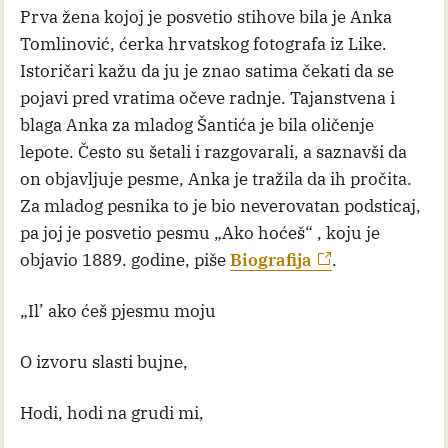
Prva žena kojoj je posvetio stihove bila je Anka
Tomlinović, ćerka hrvatskog fotografa iz Like.
Istoričari kažu da ju je znao satima čekati da se
pojavi pred vratima očeve radnje. Tajanstvena i
blaga Anka za mladog Šantića je bila oličenje
lepote. Često su šetali i razgovarali, a saznavši da
on objavljuje pesme, Anka je tražila da ih pročita.
Za mladog pesnika to je bio neverovatan podsticaj,
pa joj je posvetio pesmu „Ako hoćeš“ , koju je
objavio 1889. godine, piše
Biografija
.
„Il’ ako ćeš pjesmu moju
O izvoru slasti bujne,
Hodi, hodi na grudi mi,