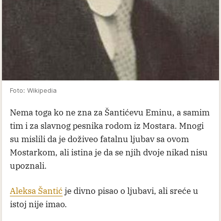
Foto: Wikipedia
Nema toga ko ne zna za Šantićevu Eminu, a samim
tim i za slavnog pesnika rodom iz Mostara. Mnogi
su mislili da je doživeo fatalnu ljubav sa ovom
Mostarkom, ali istina je da se njih dvoje nikad nisu
upoznali.
Aleksa Šantić
je divno pisao o ljubavi, ali sreće u
istoj nije imao.