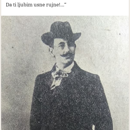
Da ti ljubim usne rujne!…“