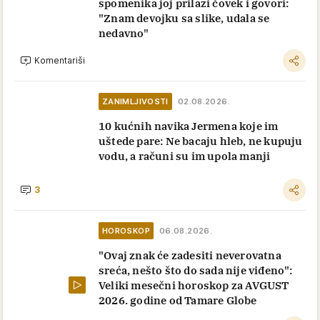
spomenika joj prilazi čovek i govori:
"Znam devojku sa slike, udala se
nedavno"
Komentariši
ZANIMLJIVOSTI
02.08.2026.
10 kućnih navika Jermena koje im
uštede pare: Ne bacaju hleb, ne kupuju
vodu, a računi su im upola manji
3
HOROSKOP
06.08.2026.
"Ovaj znak će zadesiti neverovatna
sreća, nešto što do sada nije viđeno":
Veliki mesečni horoskop za AVGUST
2026. godine od Tamare Globe