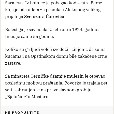
Sarajevu. Iz bolnice je pobegao kod sestre Perse
koja je bila udata za pesnika i Aleksinog velikog
prijatelja
Svetozara Ćorovića
.
Bolest ga je savladala 2. februara 1924. godine.
Imao je samo 55 godina.
Koliko su ga ljudi voleli svedoči i činjenic da su na
kućama i na Opštinskom domu bile zakačene crne
zastave.
Sa minareta Cerničke džamije mujezin je otpevao
poslednju molitvu praštanja. Povorka je trajala pet
sati, sahranjen je na pravoslavnom groblju
„Bjelušine“u Mostaru.
NE PROPUSTITE