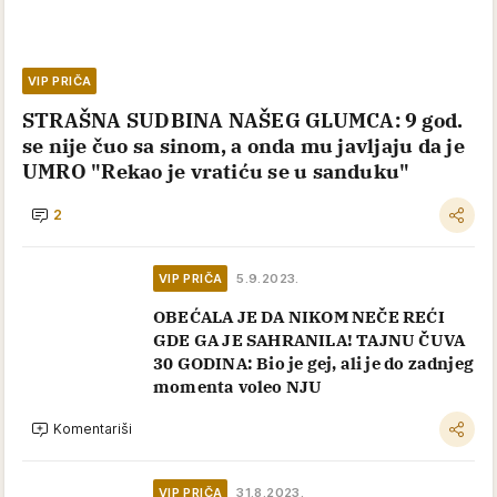
VIP PRIČA
STRAŠNA SUDBINA NAŠEG GLUMCA: 9 god.
se nije čuo sa sinom, a onda mu javljaju da je
UMRO "Rekao je vratiću se u sanduku"
2
VIP PRIČA
5.9.2023.
OBEĆALA JE DA NIKOM NEČE REĆI
GDE GA JE SAHRANILA! TAJNU ČUVA
30 GODINA: Bio je gej, ali je do zadnjeg
momenta voleo NJU
Komentariši
VIP PRIČA
31.8.2023.