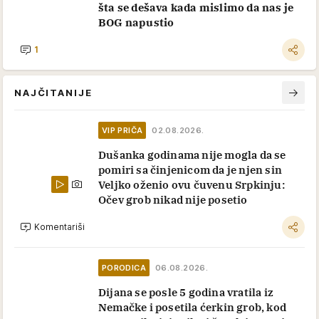
šta se dešava kada mislimo da nas je
BOG napustio
1
NAJČITANIJE
VIP PRIČA
02.08.2026.
Dušanka godinama nije mogla da se
pomiri sa činjenicom da je njen sin
Veljko oženio ovu čuvenu Srpkinju:
Očev grob nikad nije posetio
Komentariši
PORODICA
06.08.2026.
Dijana se posle 5 godina vratila iz
Nemačke i posetila ćerkin grob, kod