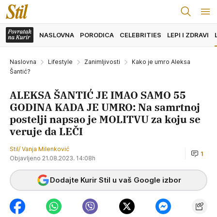
NASLOVNA
PORODICA
CELEBRITIES
LEPI I ZDRAVI
Naslovna
Lifestyle
Zanimljivosti
Kako je umro Aleksa
Šantić?
ALEKSA ŠANTIĆ JE IMAO SAMO 55
GODINA KADA JE UMRO: Na samrtnoj
postelji napsao je MOLITVU za koju se
veruje da LEČI
Stil/ Vanja Milenković
1
Objavljeno 21.08.2023. 14:08h
Dodajte Kurir Stil u vaš Google izbor