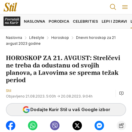
NASLOVNA
PORODICA
CELEBRITIES
LEPI I ZDRAVI
Naslovna
Lifestyle
Horoskop
Dnevni horoskop za 21
avgust 2023 godine
HOROSKOP ZA 21. AVGUST: Strelčevi
ne treba da odustanu od svojih
planova, a Lavovima se sprema težak
period
Stil
Objavljeno 21.08.2023. 5:00h
→ 20.08.2023. 9:04h
Dodajte Kurir Stil u vaš Google izbor