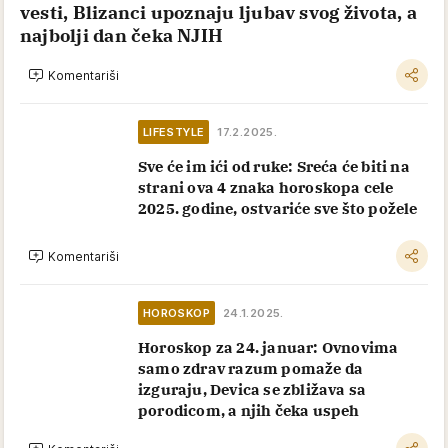
vesti, Blizanci upoznaju ljubav svog života, a
najbolji dan čeka NJIH
Komentariši
LIFESTYLE
17.2.2025.
Sve će im ići od ruke: Sreća će biti na
strani ova 4 znaka horoskopa cele
2025. godine, ostvariće sve što požele
Komentariši
HOROSKOP
24.1.2025.
Horoskop za 24. januar: Ovnovima
samo zdrav razum pomaže da
izguraju, Devica se zbližava sa
porodicom, a njih čeka uspeh