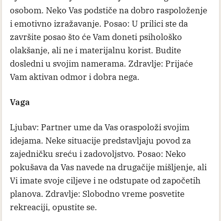
osobom. Neko Vas podstiče na dobro raspoloženje
i emotivno izražavanje. Posao: U prilici ste da
završite posao što će Vam doneti psihološko
olakšanje, ali ne i materijalnu korist. Budite
dosledni u svojim namerama. Zdravlje: Prijaće
Vam aktivan odmor i dobra nega.
Vaga
Ljubav: Partner ume da Vas oraspoloži svojim
idejama. Neke situacije predstavljaju povod za
zajedničku sreću i zadovoljstvo. Posao: Neko
pokušava da Vas navede na drugačije mišljenje, ali
Vi imate svoje ciljeve i ne odstupate od započetih
planova. Zdravlje: Slobodno vreme posvetite
rekreaciji, opustite se.