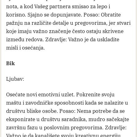
nota, a kod Vašeg partnera smisao za lepo i
korisno. Sjajno se dopunjavate. Posao: Obratite
pažnju na različite detalje u pregovorima, jer stvari
koje imaju važno značenje često ostaju skrivene
između redova. Zdravlje: Važno je da uskladite
misli i osećanja.
Bik
Ljubav:
Osećate novi emotivni uzlet. Pokrenite svoju
maštu i zavodničke sposobnosti kada se nalazite u
društvu bliske osobe. Posao: Nema potrebe da se
eksponirate u društvu saradnika, mudro sačekajte
završnu fazu u poslovnim pregovorima. Zdravlje:
Važno je da kanališete svoju kreativnu energiju.