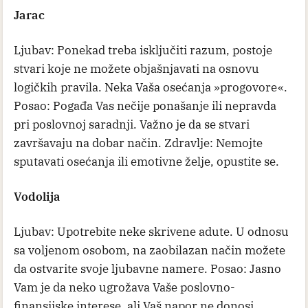
Jarac
Ljubav: Ponekad treba isključiti razum, postoje
stvari koje ne možete objašnjavati na osnovu
logičkih pravila. Neka Vaša osećanja »progovore«.
Posao: Pogađa Vas nečije ponašanje ili nepravda
pri poslovnoj saradnji. Važno je da se stvari
završavaju na dobar način. Zdravlje: Nemojte
sputavati osećanja ili emotivne želje, opustite se.
Vodolija
Ljubav: Upotrebite neke skrivene adute. U odnosu
sa voljenom osobom, na zaobilazan način možete
da ostvarite svoje ljubavne namere. Posao: Jasno
Vam je da neko ugrožava Vaše poslovno-
finansijske interese, ali Vaš napor ne donosi