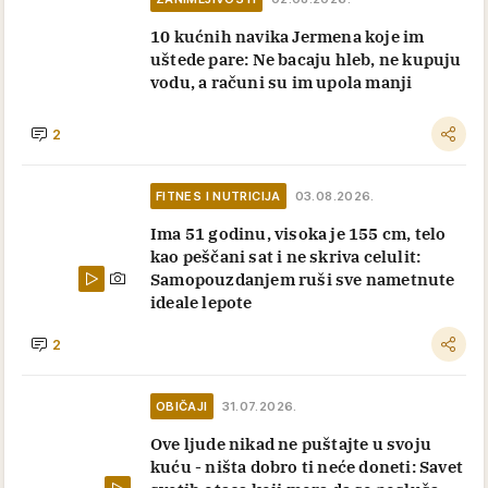
10 kućnih navika Jermena koje im
uštede pare: Ne bacaju hleb, ne kupuju
vodu, a računi su im upola manji
2
FITNES I NUTRICIJA
03.08.2026.
Ima 51 godinu, visoka je 155 cm, telo
kao peščani sat i ne skriva celulit:
Samopouzdanjem ruši sve nametnute
ideale lepote
2
OBIČAJI
31.07.2026.
Ove ljude nikad ne puštajte u svoju
kuću - ništa dobro ti neće doneti: Savet