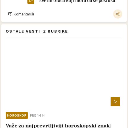
svetih otaca koji mora da se posluša
Komentariši
OSTALE VESTI IZ RUBRIKE
HOROSKOP
PRE 14 H
Važe za najprevrtljiviji horoskopski znak: