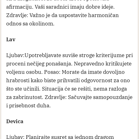
afirmaciju. Vaši saradnici imaju dobre ideje.
Zdravlje: Važno je da uspostavite harmoničan
odnos sa okolinom.
Lav
Ljubav:Upotrebljavate suviše stroge kriterijume pri
proceni nečijeg ponašanja. Nepravedno kritikujete
voljenu osobu. Posao: Morate da imate dovoljno
hrabrosti kako biste prihvatili odgovornost za ono
što ste učinili. Situacija će se rešiti, nema razloga
za zabrinutost. Zdravlje: Sačuvajte samopouzdanje
i prisebnost duha.
Devica
Ljubav: Planirajte susret sa jednom dragom