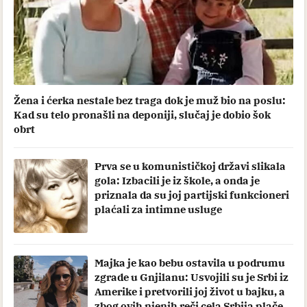
Žena i ćerka nestale bez traga dok je muž bio na poslu:
Kad su telo pronašli na deponiji, slučaj je dobio šok
obrt
Prva se u komunističkoj državi slikala
gola: Izbacili je iz škole, a onda je
priznala da su joj partijski funkcioneri
plaćali za intimne usluge
Majka je kao bebu ostavila u podrumu
zgrade u Gnjilanu: Usvojili su je Srbi iz
Amerike i pretvorili joj život u bajku, a
zbog ovih njenih reči cela Srbija plače