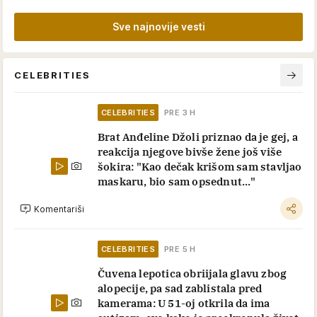
Sve najnovije vesti
CELEBRITIES
CELEBRITIES
PRE 3 H
Brat Anđeline Džoli priznao da je gej, a
reakcija njegove bivše žene još više
šokira: "Kao dečak krišom sam stavljao
maskaru, bio sam opsednut..."
Komentariši
CELEBRITIES
PRE 5 H
Čuvena lepotica obriijala glavu zbog
alopecije, pa sad zablistala pred
kamerama: U 51-oj otkrila da ima