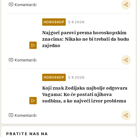
Komentariši
HOROSKOP
5.8.2026.
Najgori parovi prema horoskopskim
znacima: Nikako ne bi trebali da budu
zajedno
Komentariši
HOROSKOP
5.8.2026.
Koji znak Zodijaka najbolje odgovara
Vagama: Ko će postati njihova
sudbina, a ko najveći izvor problema
Komentariši
PRATITE NAS NA