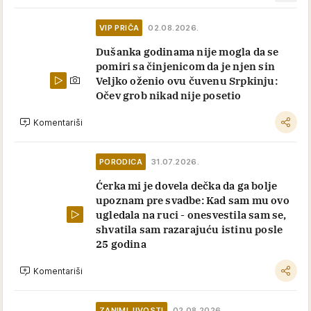
VIP PRIČA
02.08.2026.
Dušanka godinama nije mogla da se
pomiri sa činjenicom da je njen sin
Veljko oženio ovu čuvenu Srpkinju:
Očev grob nikad nije posetio
Komentariši
PORODICA
31.07.2026.
Ćerka mi je dovela dečka da ga bolje
upoznam pre svadbe: Kad sam mu ovo
ugledala na ruci - onesvestila sam se,
shvatila sam razarajuću istinu posle
25 godina
Komentariši
ZANIMLJIVOSTI
02.08.2026.