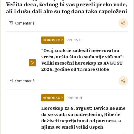
Večita deca, žednog bi vas preveli preko vode,
ali i dušu dali ako su tog dana tako rapoloženi
Komentariši
HOROSKOP
PRE 15 H
"Ovaj znak će zadesiti neverovatna
sreća, nešto što do sada nije viđeno":
Veliki mesečni horoskop za AVGUST
2026. godine od Tamare Globe
Komentariši
HOROSKOP
PRE 19 H
Horoskop za 6. avgust: Devica ne sme
da se svađa sa nadređenim, Ribe će
doživeti neprijatnost od partnera, a
njima se smeši veliki uspeh