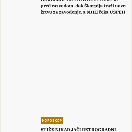
pred razvodom, dok Škorpija traži novu
žrtvu za zavođenje, a NJIH čeka USPEH
HOROSKOP
STIŽE NIKAD JAČI RETROGRADNI