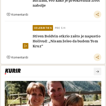
autizam, evo kako je preokrenula život
nabolje
Komentariši
CELEBRITIES
PRE 5 H
Stiven Boldvin otkrio zašto je napustio
Holivud: „Nisam želeo da budem Tom
Kruz“
Komentariši