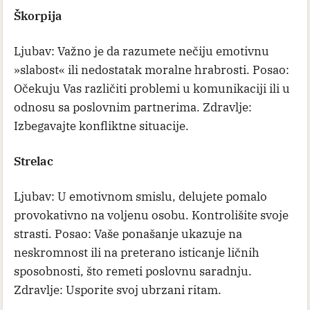
Škorpija
Ljubav: Važno je da razumete nečiju emotivnu
»slabost« ili nedostatak moralne hrabrosti. Posao:
Očekuju Vas različiti problemi u komunikaciji ili u
odnosu sa poslovnim partnerima. Zdravlje:
Izbegavajte konfliktne situacije.
Strelac
Ljubav: U emotivnom smislu, delujete pomalo
provokativno na voljenu osobu. Kontrolišite svoje
strasti. Posao: Vaše ponašanje ukazuje na
neskromnost ili na preterano isticanje ličnih
sposobnosti, što remeti poslovnu saradnju.
Zdravlje: Usporite svoj ubrzani ritam.