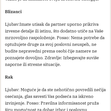
Blizanci
Ljubav:Imate utisak da partner uporno prikriva
izvesne detalje ili istinu, što dodatno utiče na Vaše
mrzovoljno raspoloženje. Posao: Nema potrebe da
optužujete druge za svoj poslovni neuspeh, ne
budite nepravedni prema osobi čije namere ne
poznajete dovoljno. Zdravlje: Izbegavajte suviše
naporne ili stresne situacije.
Rak
Ljubav: Moguće je da ste nehotično povredili nečija
osećanja, glas savesti Vas podseća na iskreno
izvinjenje. Posao: Pravilna informisanost pruža
širu mogućnost za dobar izbor i poslovnu