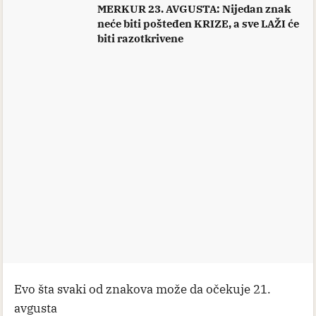
MERKUR 23. AVGUSTA: Nijedan znak
neće biti pošteđen KRIZE, a sve LAŽI će
biti razotkrivene
Evo šta svaki od znakova može da očekuje 21.
avgusta