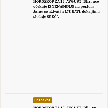
HOROSKOP ZA 18. AVGUST: Blizance
očekuje IZNENAĐENJE na poslu, a
Jarac će uživati u LJUBAVI, dok njima
sleduje SREĆA
HOROSKOP
HOROSKOP ZA 17. AVGUST: Ribe su