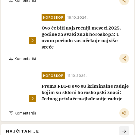
Komentariši
HOROSKOP
16.10.2024.
Ovo će biti najsrećniji meseci 2025.
godine za svaki znak horoskopa: U
ovom periodu vas očekuje najviše
sreće
Komentariši
HOROSKOP
11.10.2024.
Prema FBI-u ovo su kriminalne radnje
kojim su skloni horoskopski znaci:
Jednog privlače najbolesnije radnje
Komentariši
NAJČITANIJE