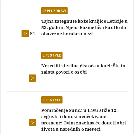
LEPI I ZDRAVI
Tajna zategnute kože kraljice Leticije u
53. godini: Njena kozmetičarka otkrila
obavezne korake u nezi
LIFESTYLE
Nered ili sterilna čistoća u kući: Šta to
zaista govori o osobi
LIFESTYLE
Pomračenje Sunca u Lavu stiže 12.
avgusta i donosi neočekivane
promene: Ovim znacima će doneti obrt
života u narednih 6 meseci