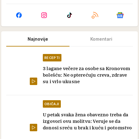
Najnovije
Komentari
RECEPTI
3 lagane večere za osobe sa Kronovom
bolešću: Ne opterećuju creva, zdrave
su i vrlo ukusne
OBIČAJI
U petak svaka žena obavezno treba da
izgovori ovu molitvu: Veruje se da
donosi sreću u brak i kuću i potomstvo