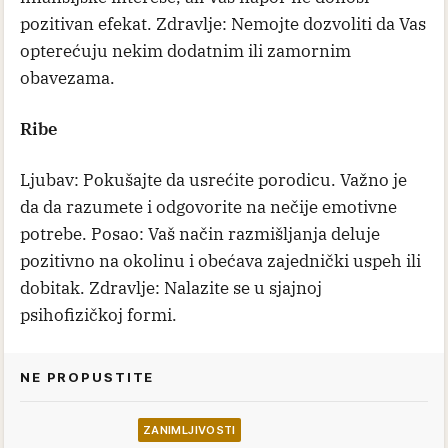
pozitivan efekat. Zdravlje: Nemojte dozvoliti da Vas
opterećuju nekim dodatnim ili zamornim
obavezama.
Ribe
Ljubav: Pokušajte da usrećite porodicu. Važno je
da da razumete i odgovorite na nečije emotivne
potrebe. Posao: Vaš način razmišljanja deluje
pozitivno na okolinu i obećava zajednički uspeh ili
dobitak. Zdravlje: Nalazite se u sjajnoj
psihofizičkoj formi.
NE PROPUSTITE
ZANIMLJIVOSTI