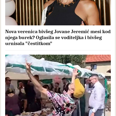
Nova verenica bivšeg Jovane Jeremić mesi kod
njega burek? Oglasila se voditeljka i bivšeg
urnisala "čestitkom"