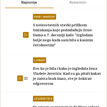
Najnovije
Komentari
HAIR I MAKEUP
5 neizostavnih stavki prilikom
šminkanja koje podmlađuju žene:
Dama u 7. deceniji kaže "Izgledam
bolje nego kada sam bila u kasnim
četrdesetim"
LJUBAV
Evo ko je bila i kako je izgledala žena
Vladete Jerotića: Kad su ga pitali kakav
je zaista brak imao, sve je šokirao
odgovorom
CELEBRITIES
Sa prvom suprugom je doživeo srčani