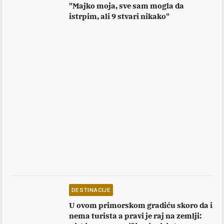
"Majko moja, sve sam mogla da
istrpim, ali 9 stvari nikako"
DESTINACIJE
U ovom primorskom gradiću skoro da i
nema turista a pravi je raj na zemlji: