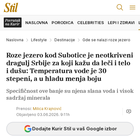
NASLOVNA
PORODICA
CELEBRITIES
LEPI I ZDRAVI
Naslovna
Lifestyle
Destinacije
Gde se nalazi roze jezero
Roze jezero kod Subotice je neotkriveni
dragulj Srbije za koji kažu da leči i telo
i dušu: Temperatura vode je 30
stepeni, a u hladu menja boju
Specifičnost ove banje su njena slana voda i visok
sadržaj minerala
Prenosi:
Milica Krajnović
Objavljeno 03.06.2026. 9:11h
Dodajte Kurir Stil u vaš Google izbor