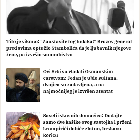
Tito je viknuo: "Zaustavite tog ludaka!" Brozov general
pred svima optužio Stambolića da je ljubavnik njegove
žene, pa izvršio samoubistvo
Ovi Srbi su vladali Osmanskim
carstvom: Jedan je ubio sultana,
dvojica su zadavljena, a na
najmoćnijeg je izvršen atentat
Saveti iskusnih domaćica: Dodajte
samo dve kašike ovog sastojka i prženi
krompirići dobiće zlatnu, hrskavu
koricu