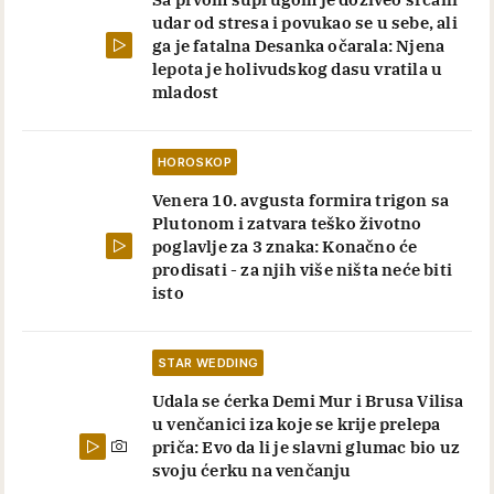
udar od stresa i povukao se u sebe, ali
ga je fatalna Desanka očarala: Njena
lepota je holivudskog dasu vratila u
mladost
HOROSKOP
Venera 10. avgusta formira trigon sa
Plutonom i zatvara teško životno
poglavlje za 3 znaka: Konačno će
prodisati - za njih više ništa neće biti
isto
STAR WEDDING
Udala se ćerka Demi Mur i Brusa Vilisa
u venčanici iza koje se krije prelepa
priča: Evo da li je slavni glumac bio uz
svoju ćerku na venčanju