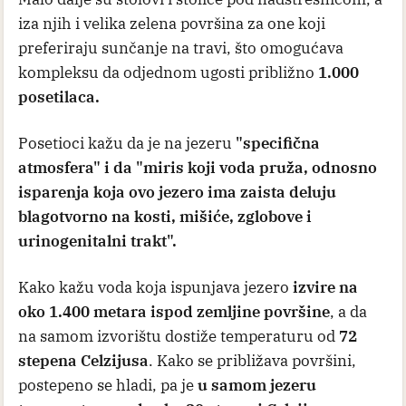
iza njih i velika zelena površina za one koji
preferiraju sunčanje na travi, što omogućava
kompleksu da odjednom ugosti približno
1.000
posetilaca.
Posetioci kažu da je na jezeru
"specifična
atmosfera" i da "miris koji voda pruža, odnosno
isparenja koja ovo jezero ima zaista deluju
blagotvorno na kosti, mišiće, zglobove i
urinogenitalni trakt".
Kako kažu voda koja ispunjava jezero
izvire na
oko 1.400 metara ispod zemljine površine
, a da
na samom izvorištu dostiže temperaturu od
72
stepena Celzijusa
. Kako se približava površini,
postepeno se hladi, pa je
u samom jezeru