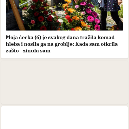
Moja ćerka (6) je svakog dana tražila komad
hleba i nosila ga na groblje: Kada sam otkrila
zašto - zinula sam