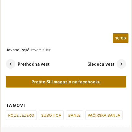
10:06
Jovana Pajić
Izvor: Kurir
Prethodna vest
Sledeća vest
Pratite Stil magazin na facebooku
TAGOVI
ROZE JEZERO
SUBOTICA
BANJE
PAČIRSKA BANJA