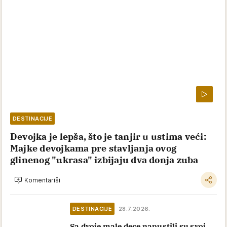
DESTINACIJE
Devojka je lepša, što je tanjir u ustima veći:
Majke devojkama pre stavljanja ovog
glinenog "ukrasa" izbijaju dva donja zuba
Komentariši
DESTINACIJE
28.7.2026.
Sa dvoje male dece napustili su svoj