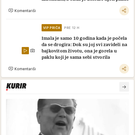
Komentariši
VIP PRIČA
PRE 12 H
Imala je samo 10 godina kada je počela
da se drogira: Dok su joj svi zavideli na
bajkovitom životu, ona je gorela u
paklu koji je sama sebi stvorila
Komentariši