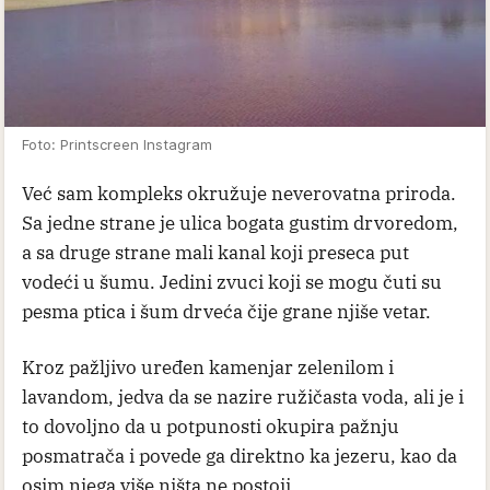
Foto: Printscreen Instagram
Već sam kompleks okružuje neverovatna priroda.
Sa jedne strane je ulica bogata gustim drvoredom,
a sa druge strane mali kanal koji preseca put
vodeći u šumu. Jedini zvuci koji se mogu čuti su
pesma ptica i šum drveća čije grane njiše vetar.
Kroz pažljivo uređen kamenjar zelenilom i
lavandom, jedva da se nazire ružičasta voda, ali je i
to dovoljno da u potpunosti okupira pažnju
posmatrača i povede ga direktno ka jezeru, kao da
osim njega više ništa ne postoji.