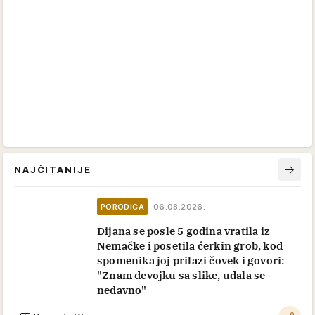
NAJČITANIJE
PORODICA
06.08.2026.
Dijana se posle 5 godina vratila iz
Nemačke i posetila ćerkin grob, kod
spomenika joj prilazi čovek i govori:
"Znam devojku sa slike, udala se
nedavno"