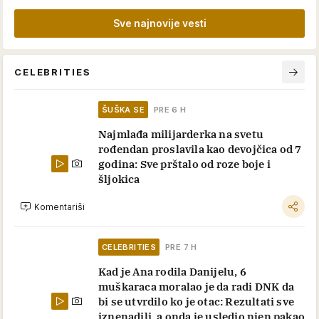
Sve najnovije vesti
CELEBRITIES
ŠUŠKA SE
PRE 6 H
Najmlađa milijarderka na svetu
rođendan proslavila kao devojčica od 7
godina: Sve prštalo od roze boje i
šljokica
Komentariši
CELEBRITIES
PRE 7 H
Kad je Ana rodila Danijelu, 6
muškaraca moralao je da radi DNK da
bi se utvrdilo ko je otac: Rezultati sve
iznenadili, a onda je usledio njen pakao