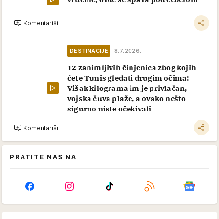
Komentariši
DESTINACIJE
8.7.2026.
12 zanimljivih činjenica zbog kojih
ćete Tunis gledati drugim očima:
Višak kilograma im je privlačan,
vojska čuva plaže, a ovako nešto
sigurno niste očekivali
Komentariši
PRATITE NAS NA