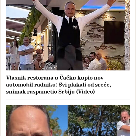
Vlasnik restorana u Čačku kupio nov
automobil radniku: Svi plakali od sreće,
snimak raspametio Srbiju (Video)