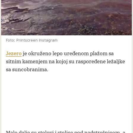
Foto: Printscreen Instagram
Jezero
je okruženo lepo uređenom plažom sa
sitnim kamenjem na kojoj su raspoređene ležaljke
sa suncobranima.
Malo dalje su stolovi i stolice pod nadstrešnicom, a