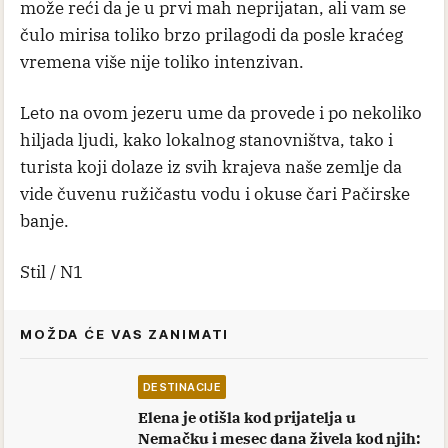
može reći da je u prvi mah neprijatan, ali vam se
čulo mirisa toliko brzo prilagodi da posle kraćeg
vremena više nije toliko intenzivan.
Leto na ovom jezeru ume da provede i po nekoliko
hiljada ljudi, kako lokalnog stanovništva, tako i
turista koji dolaze iz svih krajeva naše zemlje da
vide čuvenu ružičastu vodu i okuse čari Pačirske
banje.
Stil / N1
MOŽDA ĆE VAS ZANIMATI
DESTINACIJE
Elena je otišla kod prijatelja u
Nemačku i mesec dana živela kod njih: