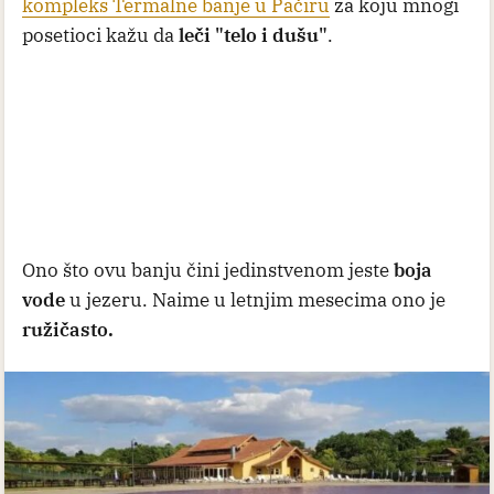
kompleks Termalne banje u Pačiru
za koju mnogi
posetioci kažu da
leči "telo i dušu"
.
Ono što ovu banju čini jedinstvenom jeste
boja
vode
u jezeru. Naime u letnjim mesecima ono je
ružičasto.