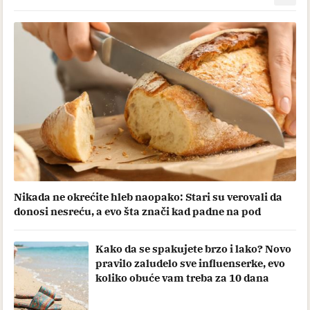
Nikada ne okrećite hleb naopako: Stari su verovali da
donosi nesreću, a evo šta znači kad padne na pod
Kako da se spakujete brzo i lako? Novo
pravilo zaludelo sve influenserke, evo
koliko obuće vam treba za 10 dana