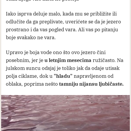
Iako isprva deluje malo, kada mu se približite ili
odlučite da ga preplivate, uverićete se da je jezero
prostrano i da vas pogled vara. Ali vas po pitanju
boje svakako ne vara.
Upravo je boja vode ono što ovo jezero čini
posebnim, jer je
u letnjim mesecima
ružičasto. Na
julskom suncu odsjaj je toliko jak da odaje utisak
polja ciklame, dok u
"hladu"
napravljenom od
oblaka, poprima nešto
tamniju nijansu ljubičaste.