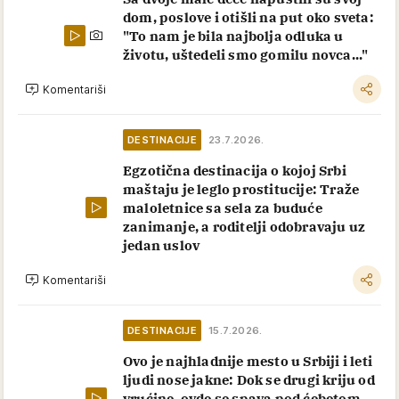
dom, poslove i otišli na put oko sveta:
"To nam je bila najbolja odluka u
životu, uštedeli smo gomilu novca..."
Komentariši
DESTINACIJE
23.7.2026.
Egzotična destinacija o kojoj Srbi
maštaju je leglo prostitucije: Traže
maloletnice sa sela za buduće
zanimanje, a roditelji odobravaju uz
jedan uslov
Komentariši
DESTINACIJE
15.7.2026.
Ovo je najhladnije mesto u Srbiji i leti
ljudi nose jakne: Dok se drugi kriju od
vrućine, ovde se spava pod ćebetom