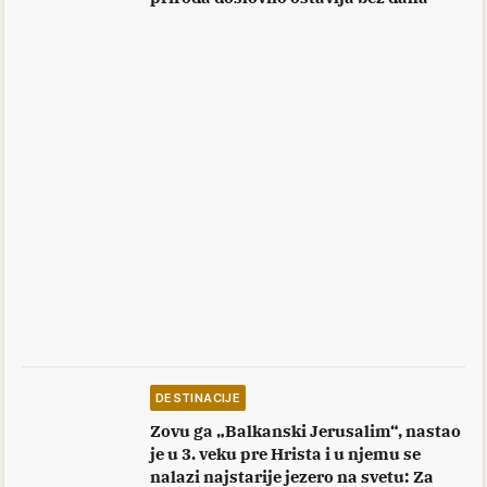
DESTINACIJE
Zovu ga „Balkanski Jerusalim“, nastao
je u 3. veku pre Hrista i u njemu se
nalazi najstarije jezero na svetu: Za