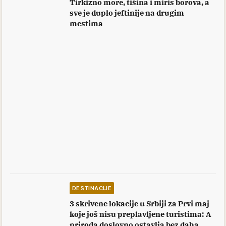
Tirkizno more, tišina i miris borova, a
sve je duplo jeftinije na drugim
mestima
DESTINACIJE
3 skrivene lokacije u Srbiji za Prvi maj
koje još nisu preplavljene turistima: A
priroda doslovno ostavlja bez daha