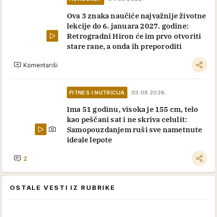
Ova 3 znaka naučiće najvažnije životne
lekcije do 6. januara 2027. godine:
Retrogradni Hiron će im prvo otvoriti
stare rane, a onda ih preporoditi
Komentariši
FITNES I NUTRICIJA
03.08.2026.
Ima 51 godinu, visoka je 155 cm, telo
kao peščani sat i ne skriva celulit:
Samopouzdanjem ruši sve nametnute
ideale lepote
2
OSTALE VESTI IZ RUBRIKE