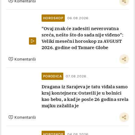
Komentariši
HOROSKOP
06.08.2026.
"Ovaj znak će zadesiti neverovatna
sreća, nešto što do sada nije viđeno":
Veliki mesečni horoskop za AVGUST
2026. godine od Tamare Globe
Komentariši
PORODICA
07.08.2026.
Dragana iz Sarajeva je tatu viđala samo
kraj kontejnera: Ostavili je u bolnici
kao bebu, a kad je posle 26 godina srela
majku zažalila je
Komentariši
HOROSKOP
04.08.2026.