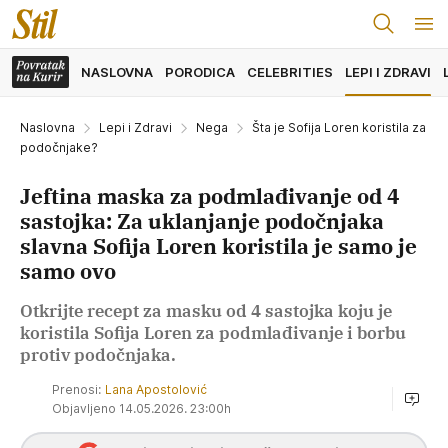
NASLOVNA
PORODICA
CELEBRITIES
LEPI I ZDRAVI
Naslovna
Lepi i Zdravi
Nega
Šta je Sofija Loren koristila za
podočnjake?
Jeftina maska za podmlađivanje od 4
sastojka: Za uklanjanje podočnjaka
slavna Sofija Loren koristila je samo je
samo ovo
Otkrijte recept za masku od 4 sastojka koju je
koristila Sofija Loren za podmlađivanje i borbu
protiv podočnjaka.
Prenosi:
Lana Apostolović
Objavljeno 14.05.2026. 23:00h