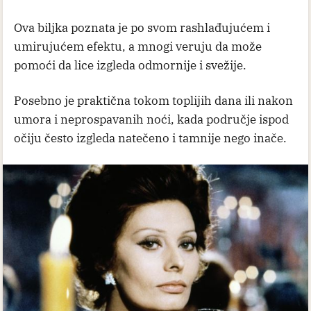
Ova biljka poznata je po svom rashlađujućem i
umirujućem efektu, a mnogi veruju da može
pomoći da lice izgleda odmornije i svežije.
Posebno je praktična tokom toplijih dana ili nakon
umora i neprospavanih noći, kada područje ispod
očiju često izgleda natečeno i tamnije nego inače.