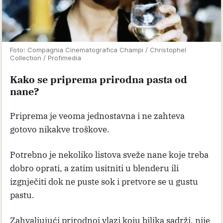
Foto: Compagnia Cinematografica Champi / Christophel
Collection / Profimedia
Kako se priprema prirodna pasta od
nane?
Priprema je veoma jednostavna i ne zahteva
gotovo nikakve troškove.
Potrebno je nekoliko listova sveže nane koje treba
dobro oprati, a zatim usitniti u blenderu ili
izgnječiti dok ne puste sok i pretvore se u gustu
pastu.
Zahvaljujući prirodnoj vlazi koju biljka sadrži, nije