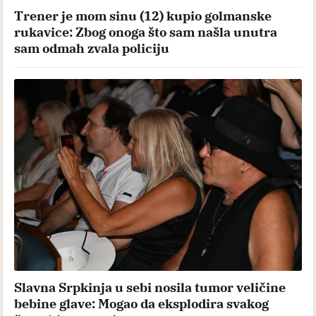
Trener je mom sinu (12) kupio golmanske
rukavice: Zbog onoga što sam našla unutra
sam odmah zvala policiju
Slavna Srpkinja u sebi nosila tumor veličine
bebine glave: Mogao da eksplodira svakog