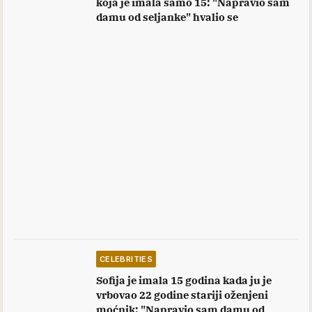
koja je imala samo 15: "Napravio sam
damu od seljanke" hvalio se
CELEBRITIES
Sofija je imala 15 godina kada ju je
vrbovao 22 godine stariji oženjeni
moćnik: "Napravio sam damu od