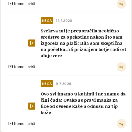
Komentariši
NEGA
17.7.2026.
Svekrva mi je preporučila neobično
sredstvo za opekotine nakon što sam
izgorela na plaži: Bila sam skeptična
na početku, ali priznajem bolje radi od
aloje vere
Komentariši
NEGA
9.7.2026.
Ovo svi imamo u kuhinji i ne znamo da
čini čuda: Ovako se pravi maska za
lice od ovsene kaše u odnosu na tip
kože
Komentariši