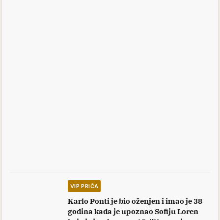
VIP PRIČA
Karlo Ponti je bio oženjen i imao je 38
godina kada je upoznao Sofiju Loren