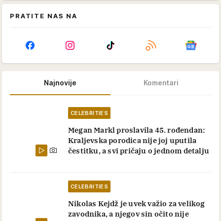
PRATITE NAS NA
Najnovije
Komentari
CELEBRITIES
Megan Markl proslavila 45. rođendan:
Kraljevska porodica nije joj uputila
čestitku, a svi pričaju o jednom detalju
CELEBRITIES
Nikolas Kejdž je uvek važio za velikog
zavodnika, a njegov sin očito nije