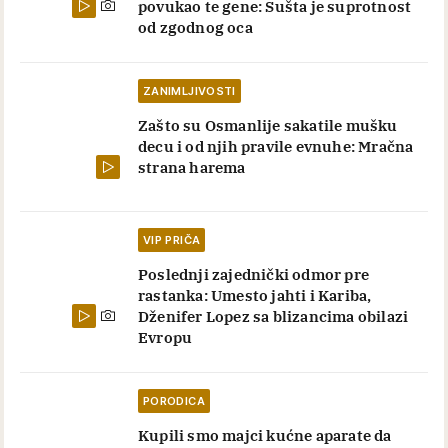
povukao te gene: Sušta je suprotnost
od zgodnog oca
ZANIMLJIVOSTI
Zašto su Osmanlije sakatile mušku
decu i od njih pravile evnuhe: Mračna
strana harema
VIP PRIČA
Poslednji zajednički odmor pre
rastanka: Umesto jahti i Kariba,
Dženifer Lopez sa blizancima obilazi
Evropu
PORODICA
Kupili smo majci kućne aparate da