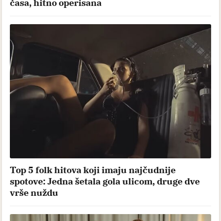
časa, hitno operisana
Top 5 folk hitova koji imaju najčudnije
spotove: Jedna šetala gola ulicom, druge dve
vrše nuždu