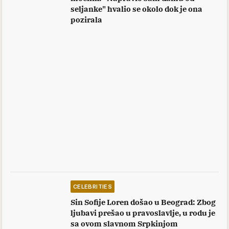
seljanke" hvalio se okolo dok je ona
pozirala
CELEBRITIES
Sin Sofije Loren došao u Beograd: Zbog
ljubavi prešao u pravoslavlje, u rodu je
sa ovom slavnom Srpkinjom