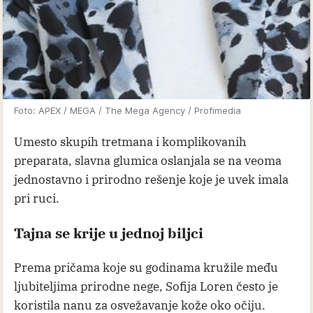
Foto: APEX / MEGA / The Mega Agency / Profimedia
Umesto skupih tretmana i komplikovanih
preparata, slavna glumica oslanjala se na veoma
jednostavno i prirodno rešenje koje je uvek imala
pri ruci.
Tajna se krije u jednoj biljci
Prema pričama koje su godinama kružile među
ljubiteljima prirodne nege, Sofija Loren često je
koristila nanu za osvežavanje kože oko očiju.