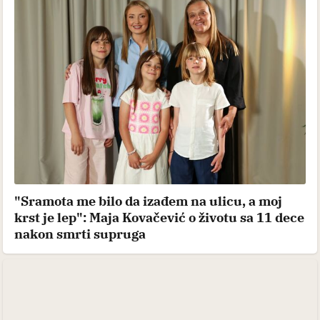
"Sramota me bilo da izađem na ulicu, a moj
krst je lep": Maja Kovačević o životu sa 11 dece
nakon smrti supruga