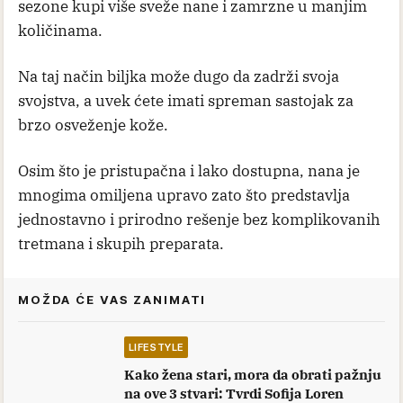
sezone kupi više sveže nane i zamrzne u manjim
količinama.
Na taj način biljka može dugo da zadrži svoja
svojstva, a uvek ćete imati spreman sastojak za
brzo osveženje kože.
Osim što je pristupačna i lako dostupna, nana je
mnogima omiljena upravo zato što predstavlja
jednostavno i prirodno rešenje bez komplikovanih
tretmana i skupih preparata.
MOŽDA ĆE VAS ZANIMATI
LIFESTYLE
Kako žena stari, mora da obrati pažnju
na ove 3 stvari: Tvrdi Sofija Loren