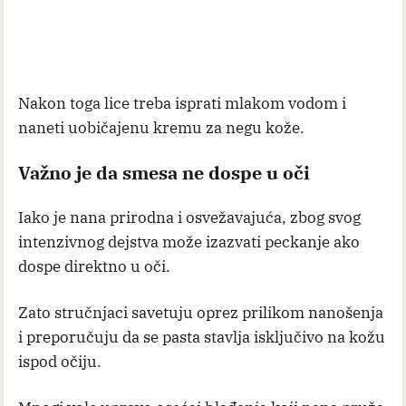
Nakon toga lice treba isprati mlakom vodom i
naneti uobičajenu kremu za negu kože.
Važno je da smesa ne dospe u oči
Iako je nana prirodna i osvežavajuća, zbog svog
intenzivnog dejstva može izazvati peckanje ako
dospe direktno u oči.
Zato stručnjaci savetuju oprez prilikom nanošenja
i preporučuju da se pasta stavlja isključivo na kožu
ispod očiju.