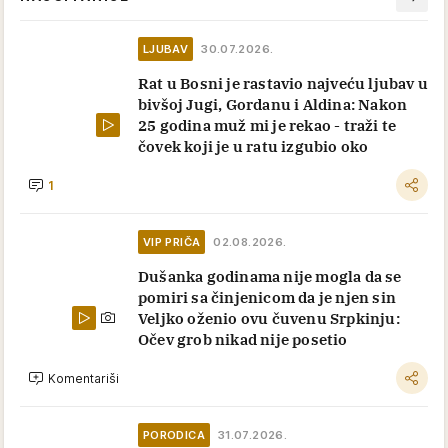
LJUBAV
30.07.2026.
Rat u Bosni je rastavio najveću ljubav u
bivšoj Jugi, Gordanu i Aldina: Nakon
25 godina muž mi je rekao - traži te
čovek koji je u ratu izgubio oko
1
VIP PRIČA
02.08.2026.
Dušanka godinama nije mogla da se
pomiri sa činjenicom da je njen sin
Veljko oženio ovu čuvenu Srpkinju:
Očev grob nikad nije posetio
Komentariši
PORODICA
31.07.2026.