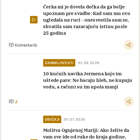
Ćerka mi je dovela dečka da ga bolje
upoznam pre svadbe: Kad sam mu ovo
ugledala na ruci - onesvestila sam se,
shvatila sam razarajuću istinu posle
25 godina
Komentariši
ZANIMLJIVOSTI
02.08.2026.
10 kućnih navika Jermena koje im
uštede pare: Ne bacaju hleb, ne kupuju
vodu, a računi su im upola manji
2
OBIČAJI
30.07.2026.
Molitva Ognjenoj Mariji: Ako želite da
vam sve ide od ruke do kraja godine,