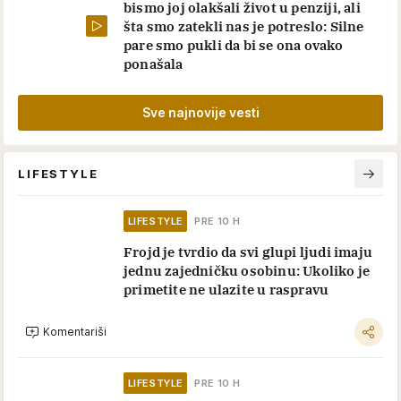
bismo joj olakšali život u penziji, ali
šta smo zatekli nas je potreslo: Silne
pare smo pukli da bi se ona ovako
ponašala
Sve najnovije vesti
LIFESTYLE
LIFESTYLE
PRE 10 H
Frojd je tvrdio da svi glupi ljudi imaju
jednu zajedničku osobinu: Ukoliko je
primetite ne ulazite u raspravu
Komentariši
LIFESTYLE
PRE 10 H