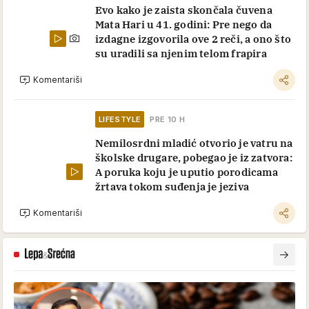
Evo kako je zaista skončala čuvena
Mata Hari u 41. godini: Pre nego da
izdagne izgovorila ove 2 reči, a ono što
su uradili sa njenim telom frapira
Komentariši
LIFESTYLE
PRE 10 H
Nemilosrdni mladić otvorio je vatru na
školske drugare, pobegao je iz zatvora:
A poruka koju je uputio porodicama
žrtava tokom suđenja je jeziva
Komentariši