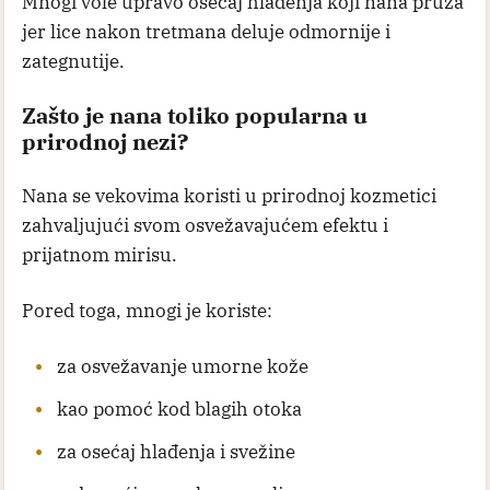
Mnogi vole upravo osećaj hlađenja koji nana pruža
jer lice nakon tretmana deluje odmornije i
zategnutije.
Zašto je nana toliko popularna u
prirodnoj nezi?
Nana se vekovima koristi u prirodnoj kozmetici
zahvaljujući svom osvežavajućem efektu i
prijatnom mirisu.
Pored toga, mnogi je koriste:
za osvežavanje umorne kože
kao pomoć kod blagih otoka
za osećaj hlađenja i svežine