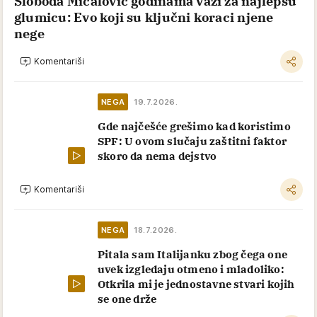
Sloboda Mićalović godinama važi za najlepšu
glumicu: Evo koji su ključni koraci njene
nege
Komentariši
NEGA
19.7.2026.
Gde najčešće grešimo kad koristimo
SPF: U ovom slučaju zaštitni faktor
skoro da nema dejstvo
Komentariši
NEGA
18.7.2026.
Pitala sam Italijanku zbog čega one
uvek izgledaju otmeno i mladoliko:
Otkrila mi je jednostavne stvari kojih
se one drže