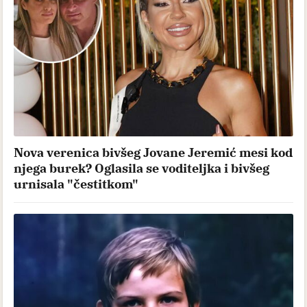
Nova verenica bivšeg Jovane Jeremić mesi kod
njega burek? Oglasila se voditeljka i bivšeg
urnisala "čestitkom"