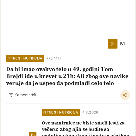
FITNES I NUTRICIJA
PRE 11 H
Da bi imao ovakvo telo u 49. godini Tom
Brejdi ide u krevet u 21h: Ali zbog ove navike
veruje da je uspeo da podmladi celo telo
Komentariši
FITNES I NUTRICIJA
4.8.2026.
Ove namirnice ne biste smeli jesti za
večeru: Zbog njih se budite sa
nadutim stomakom i imate osećaj kao