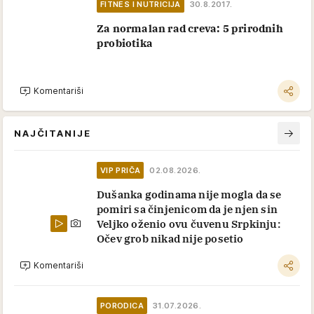
FITNES I NUTRICIJA
30.8.2017.
Za normalan rad creva: 5 prirodnih
probiotika
Komentariši
NAJČITANIJE
VIP PRIČA
02.08.2026.
Dušanka godinama nije mogla da se
pomiri sa činjenicom da je njen sin
Veljko oženio ovu čuvenu Srpkinju:
Očev grob nikad nije posetio
Komentariši
PORODICA
31.07.2026.