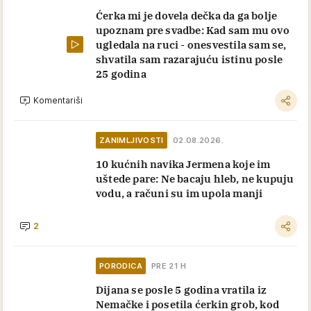
Ćerka mi je dovela dečka da ga bolje
upoznam pre svadbe: Kad sam mu ovo
ugledala na ruci - onesvestila sam se,
shvatila sam razarajuću istinu posle
25 godina
Komentariši
ZANIMLJIVOSTI
02.08.2026.
10 kućnih navika Jermena koje im
uštede pare: Ne bacaju hleb, ne kupuju
vodu, a računi su im upola manji
2
PORODICA
PRE 21 H
Dijana se posle 5 godina vratila iz
Nemačke i posetila ćerkin grob, kod