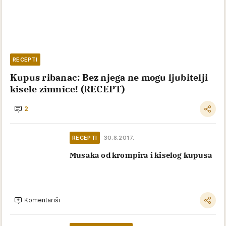
RECEPTI
Kupus ribanac: Bez njega ne mogu ljubitelji
kisele zimnice! (RECEPT)
2
RECEPTI
30.8.2017.
Musaka od krompira i kiselog kupusa
Komentariši