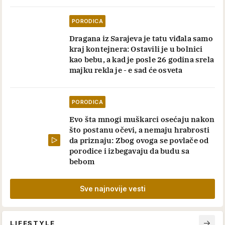
PORODICA
Dragana iz Sarajeva je tatu viđala samo
kraj kontejnera: Ostavili je u bolnici
kao bebu, a kad je posle 26 godina srela
majku rekla je - e sad će osveta
PORODICA
Evo šta mnogi muškarci osećaju nakon
što postanu očevi, a nemaju hrabrosti
da priznaju: Zbog ovoga se povlače od
porodice i izbegavaju da budu sa
bebom
Sve najnovije vesti
LIFESTYLE