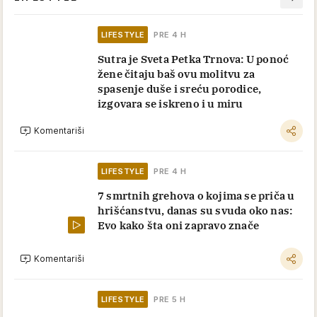
LIFESTYLE
PRE 4 H
Sutra je Sveta Petka Trnova: U ponoć
žene čitaju baš ovu molitvu za
spasenje duše i sreću porodice,
izgovara se iskreno i u miru
Komentariši
LIFESTYLE
PRE 4 H
7 smrtnih grehova o kojima se priča u
hrišćanstvu, danas su svuda oko nas:
Evo kako šta oni zapravo znače
Komentariši
LIFESTYLE
PRE 5 H