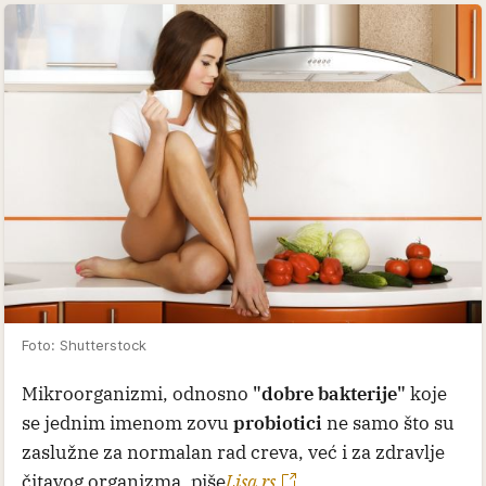
Foto: Shutterstock
Mikroorganizmi, odnosno
"dobre bakterije"
koje
se jednim imenom zovu
probiotici
ne samo što su
zaslužne za normalan rad creva, već i za zdravlje
čitavog organizma, piše
Lisa.rs
.