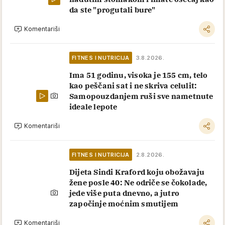
da ste "progutali bure"
Komentariši
FITNES I NUTRICIJA
3.8.2026.
Ima 51 godinu, visoka je 155 cm, telo
kao peščani sat i ne skriva celulit:
Samopouzdanjem ruši sve nametnute
ideale lepote
Komentariši
FITNES I NUTRICIJA
2.8.2026.
Dijeta Sindi Kraford koju obožavaju
žene posle 40: Ne odriče se čokolade,
jede više puta dnevno, a jutro
započinje moćnim smutijem
Komentariši