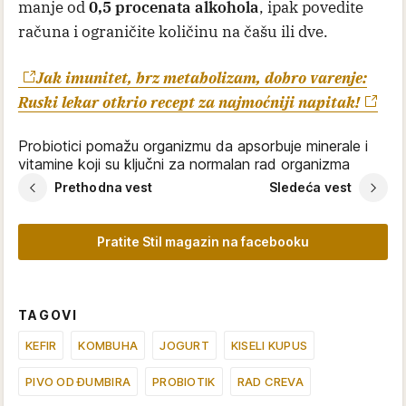
manje od
0,5 procenata alkohola
, ipak povedite
računa i ograničite količinu na čašu ili dve.
Jak imunitet, brz metabolizam, dobro varenje:
Ruski lekar otkrio recept za najmoćniji napitak!
Probiotici pomažu organizmu da apsorbuje minerale i
vitamine koji su ključni za normalan rad organizma
Prethodna vest
Sledeća vest
Pratite Stil magazin na facebooku
TAGOVI
KEFIR
KOMBUHA
JOGURT
KISELI KUPUS
PIVO OD ĐUMBIRA
PROBIOTIK
RAD CREVA