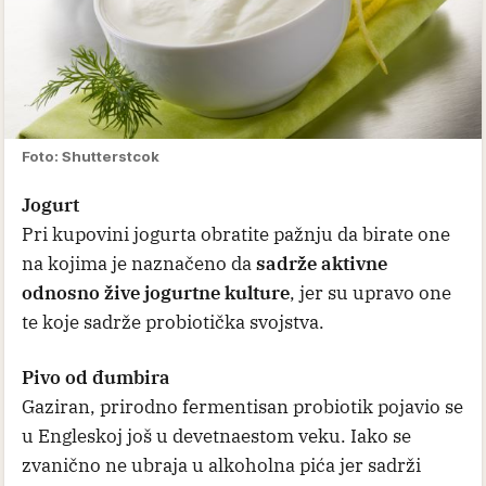
Foto: Shutterstcok
Jogurt
Pri kupovini jogurta obratite pažnju da birate one
na kojima je naznačeno da
sadrže aktivne
odnosno žive jogurtne kulture
, jer su upravo one
te koje sadrže probiotička svojstva.
Pivo od đumbira
Gaziran, prirodno fermentisan probiotik pojavio se
u Engleskoj još u devetnaestom veku. Iako se
zvanično ne ubraja u alkoholna pića jer sadrži