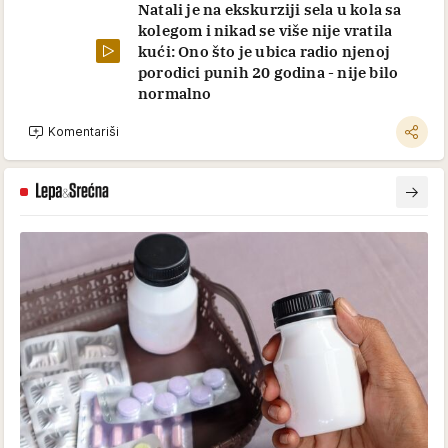
Natali je na ekskurziji sela u kola sa
kolegom i nikad se više nije vratila
kući: Ono što je ubica radio njenoj
porodici punih 20 godina - nije bilo
normalno
Komentariši