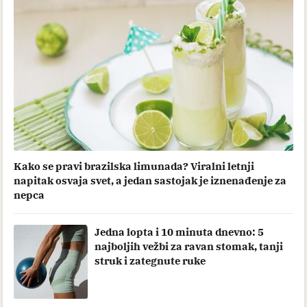
Kako se pravi brazilska limunada? Viralni letnji
napitak osvaja svet, a jedan sastojak je iznenađenje za
nepca
Jedna lopta i 10 minuta dnevno: 5
najboljih vežbi za ravan stomak, tanji
struk i zategnute ruke