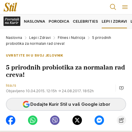
NASLOVNA
PORODICA
CELEBRITIES
LEPI I ZDRAVI
Naslovna
Lepi i Zdravi
Fitnes i Nutricija
5 prirodnih
probiotika za normalan rad creva!
UVRSTITE IH U SVOJ JELOVNIK
5 prirodnih probiotika za normalan rad
creva!
lisa.rs
Objavljeno 10.04.2015. 12:15h
→ 24.08.2017. 18:52h
Dodajte Kurir Stil u vaš Google izbor