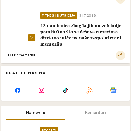
FITNES I NUTRICIJA
31.7.2026.
12 namirnica zbog kojih mozak bolje
pamti: Ono što se dešava u crevima
direktno utiče na naše raspoloženje i
memoriju
Komentariši
PRATITE NAS NA
Najnovije
Komentari
RECEPTI