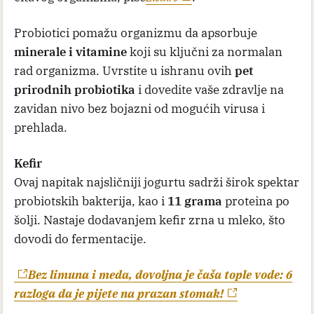
Probiotici pomažu organizmu da apsorbuje
minerale i vitamine
koji su ključni za normalan
rad organizma. Uvrstite u ishranu ovih
pet
prirodnih probiotika
i dovedite vaše zdravlje na
zavidan nivo bez bojazni od mogućih virusa i
prehlada.
Kefir
Ovaj napitak najsličniji jogurtu sadrži širok spektar
probiotskih bakterija, kao i
11 grama
proteina po
šolji. Nastaje dodavanjem kefir zrna u mleko, što
dovodi do fermentacije.
Bez limuna i meda, dovoljna je čaša tople vode: 6
razloga da je pijete na prazan stomak!