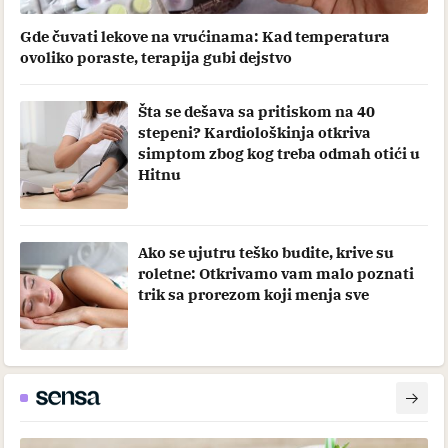
Gde čuvati lekove na vrućinama: Kad temperatura
ovoliko poraste, terapija gubi dejstvo
Šta se dešava sa pritiskom na 40
stepeni? Kardiološkinja otkriva
simptom zbog kog treba odmah otići u
Hitnu
Ako se ujutru teško budite, krive su
roletne: Otkrivamo vam malo poznati
trik sa prorezom koji menja sve