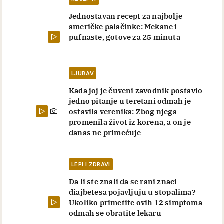
Jednostavan recept za najbolje
američke palačinke: Mekane i
pufnaste, gotove za 25 minuta
LJUBAV
Kada joj je čuveni zavodnik postavio
jedno pitanje u teretani odmah je
ostavila verenika: Zbog njega
promenila život iz korena, a on je
danas ne primećuje
LEPI I ZDRAVI
Da li ste znali da se rani znaci
diajbetesa pojavljuju u stopalima?
Ukoliko primetite ovih 12 simptoma
odmah se obratite lekaru