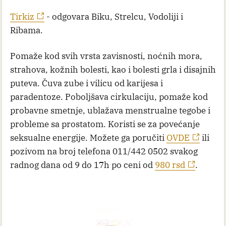
Tirkiz
- odgovara Biku, Strelcu, Vodoliji i
Ribama.
Pomaže kod svih vrsta zavisnosti, noćnih mora,
strahova, kožnih bolesti, kao i bolesti grla i disajnih
puteva. Čuva zube i vilicu od karijesa i
paradentoze. Poboljšava cirkulaciju, pomaže kod
probavne smetnje, ublažava menstrualne tegobe i
probleme sa prostatom. Koristi se za povećanje
seksualne energije. Možete ga poručiti
OVDE
ili
pozivom na broj telefona 011/442 0502 svakog
radnog dana od 9 do 17h po ceni od
980 rsd
.