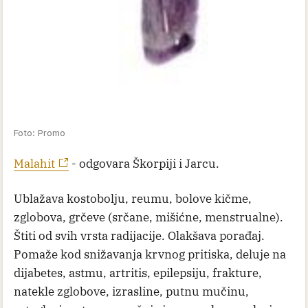
Foto: Promo
Malahit
- odgovara Škorpiji i Jarcu.
Ublažava kostobolju, reumu, bolove kičme,
zglobova, grčeve (srčane, mišićne, menstrualne).
Štiti od svih vrsta radijacije. Olakšava porađaj.
Pomaže kod snižavanja krvnog pritiska, deluje na
dijabetes, astmu, artritis, epilepsiju, frakture,
natekle zglobove, izrasline, putnu mučinu,