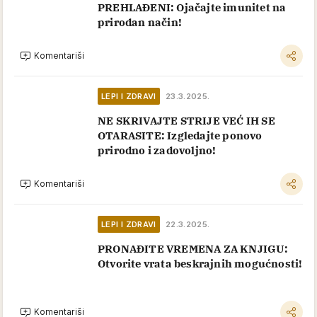
PREHLAĐENI: Ojačajte imunitet na
prirodan način!
Komentariši
LEPI I ZDRAVI
23.3.2025.
NE SKRIVAJTE STRIJE VEĆ IH SE
OTARASITE: Izgledajte ponovo
prirodno i zadovoljno!
Komentariši
LEPI I ZDRAVI
22.3.2025.
PRONAĐITE VREMENA ZA KNJIGU:
Otvorite vrata beskrajnih mogućnosti!
Komentariši