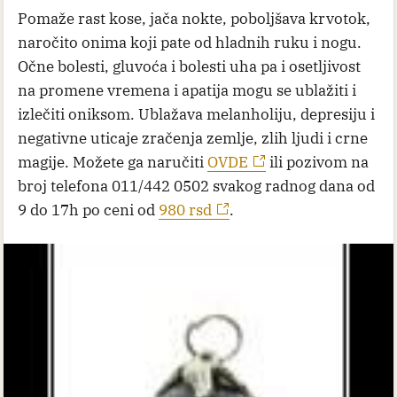
Pomaže rast kose, jača nokte, poboljšava krvotok,
naročito onima koji pate od hladnih ruku i nogu.
Očne bolesti, gluvoća i bolesti uha pa i osetljivost
na promene vremena i apatija mogu se ublažiti i
izlečiti oniksom. Ublažava melanholiju, depresiju i
negativne uticaje zračenja zemlje, zlih ljudi i crne
magije. Možete ga naručiti
OVDE
ili pozivom na
broj telefona 011/442 0502 svakog radnog dana od
9 do 17h po ceni od
980 rsd
.