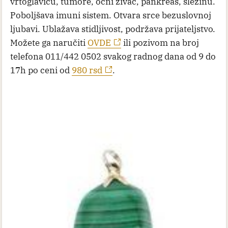
vrtoglavicu, tumore, očni zivac, pankreas, slezinu.
Poboljšava imuni sistem. Otvara srce bezuslovnoj
ljubavi. Ublažava stidljivost, podržava prijateljstvo.
Možete ga naručiti
OVDE
ili pozivom na broj
telefona 011/442 0502 svakog radnog dana od 9 do
17h po ceni od
980 rsd
.