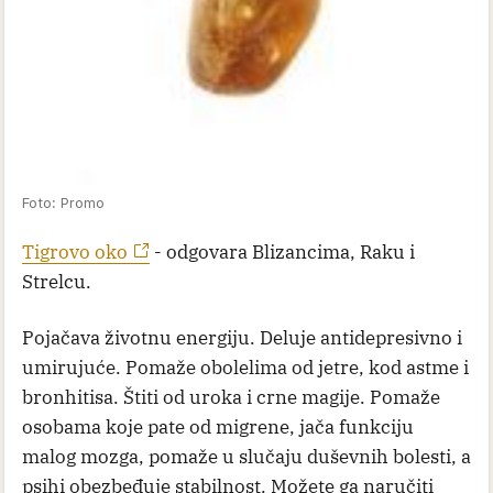
Foto: Promo
Tigrovo oko
- odgovara Blizancima, Raku i
Strelcu.
Pojačava životnu energiju. Deluje antidepresivno i
umirujuće. Pomaže obolelima od jetre, kod astme i
bronhitisa. Štiti od uroka i crne magije. Pomaže
osobama koje pate od migrene, jača funkciju
malog mozga, pomaže u slučaju duševnih bolesti, a
psihi obezbeđuje stabilnost. Možete ga naručiti