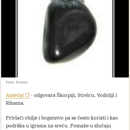
Foto: Promo
Ametist
- odgovara Škorpiji, Strelcu, Vodoliji i
Ribama.
Privlači obilje i bogatstvo pa se često koristi i kao
podrška u igrama na sreću. Pomaže u slučaju