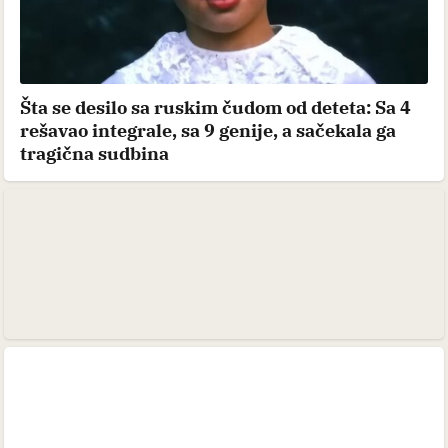
Šta se desilo sa ruskim čudom od deteta: Sa 4
rešavao integrale, sa 9 genije, a sačekala ga
tragična sudbina