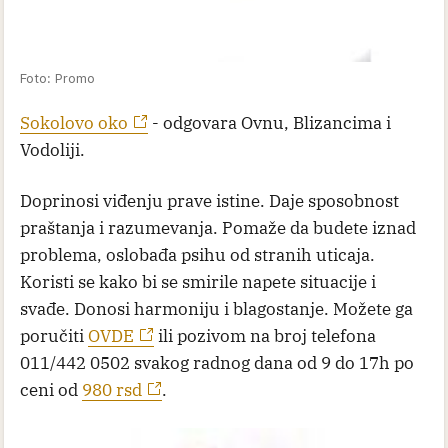
Foto: Promo
Sokolovo oko
- odgovara Ovnu, Blizancima i
Vodoliji.
Doprinosi viđenju prave istine. Daje sposobnost
praštanja i razumevanja. Pomaže da budete iznad
problema, oslobađa psihu od stranih uticaja.
Koristi se kako bi se smirile napete situacije i
svađe. Donosi harmoniju i blagostanje. Možete ga
poručiti
OVDE
ili pozivom na broj telefona
011/442 0502 svakog radnog dana od 9 do 17h po
ceni od
980 rsd
.