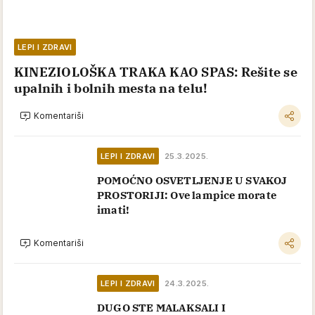
LEPI I ZDRAVI
KINEZIOLOŠKA TRAKA KAO SPAS: Rešite se
upalnih i bolnih mesta na telu!
Komentariši
LEPI I ZDRAVI
25.3.2025.
POMOĆNO OSVETLJENJE U SVAKOJ
PROSTORIJI: Ove lampice morate
imati!
Komentariši
LEPI I ZDRAVI
24.3.2025.
DUGO STE MALAKSALI I