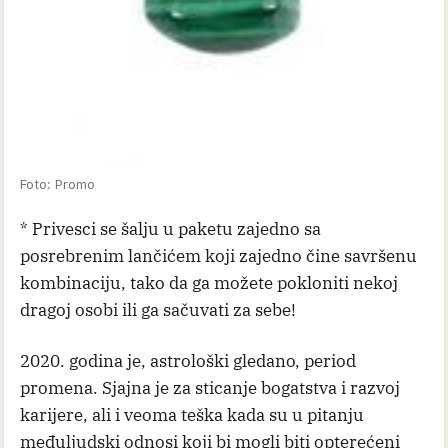
Foto: Promo
* Privesci se šalju u paketu zajedno sa
posrebrenim lančićem koji zajedno čine savršenu
kombinaciju, tako da ga možete pokloniti nekoj
dragoj osobi ili ga sačuvati za sebe!
2020. godina je, astrološki gledano, period
promena. Sjajna je za sticanje bogatstva i razvoj
karijere, ali i veoma teška kada su u pitanju
međuljudski odnosi koji bi mogli biti opterećeni