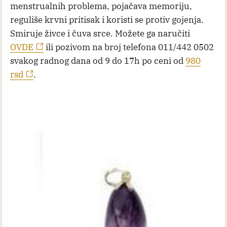
menstrualnih problema, pojačava memoriju,
reguliše krvni pritisak i koristi se protiv gojenja.
Smiruje živce i čuva srce. Možete ga naručiti
OVDE
ili pozivom na broj telefona 011/442 0502
svakog radnog dana od 9 do 17h po ceni od
980
rsd
.