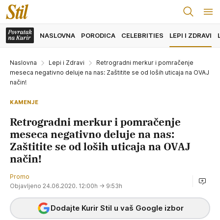
NASLOVNA
PORODICA
CELEBRITIES
LEPI I ZDRAVI
Naslovna
Lepi i Zdravi
Retrogradni merkur i pomračenje
meseca negativno deluje na nas: Zaštitite se od loših uticaja na OVAJ
način!
KAMENJE
Retrogradni merkur i pomračenje
meseca negativno deluje na nas:
Zaštitite se od loših uticaja na OVAJ
način!
Promo
Objavljeno 24.06.2020. 12:00h
→ 9:53h
Dodajte Kurir Stil u vaš Google izbor