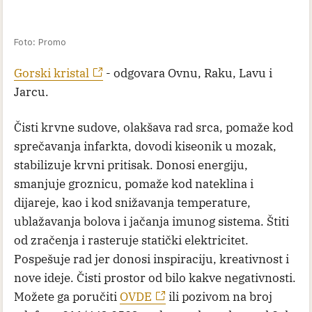
Foto: Promo
Gorski kristal
- odgovara Ovnu, Raku, Lavu i
Jarcu.
Čisti krvne sudove, olakšava rad srca, pomaže kod
sprečavanja infarkta, dovodi kiseonik u mozak,
stabilizuje krvni pritisak. Donosi energiju,
smanjuje groznicu, pomaže kod nateklina i
dijareje, kao i kod snižavanja temperature,
ublažavanja bolova i jačanja imunog sistema. Štiti
od zračenja i rasteruje statički elektricitet.
Pospešuje rad jer donosi inspiraciju, kreativnost i
nove ideje. Čisti prostor od bilo kakve negativnosti.
Možete ga poručiti
OVDE
ili pozivom na broj