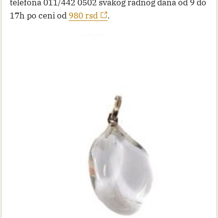
telefona 011/442 0502 svakog radnog dana od 9 do
17h po ceni od
980 rsd
.