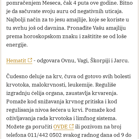
pomračenjem Meseca, čak 4 puta ove godine. Bitno
je da sačuvate svoju auru od negativnih uticaja.
Najbolji način za to jesu amajlije, koje se koriste u
tu svrhu još od davnina. Pronađite Vašu amajliju
prema horoskopskom znaku i zaštitite se od loše
energije.
Hematit
- odgovara Ovnu, Vagi, Škorpiji i Jarcu.
Čudesno deluje na krv, čuva od gotovo svih bolesti
krvotoka, malokrvnosti, leukemije. Reguliše
izgradnju ćelija organa, zaustavlja krvarenja.
Pomaže kod snižavanja krvnog pritiska i kod
regulisanja nivoa šećera u krvi. Pomaže kod
oživljavanja rada krvotoka i limfnog sistema.
Možete ga poručiti
OVDE
ili pozivom na broj
telefona 011/442 0502 svakog radnog dana od 9 do