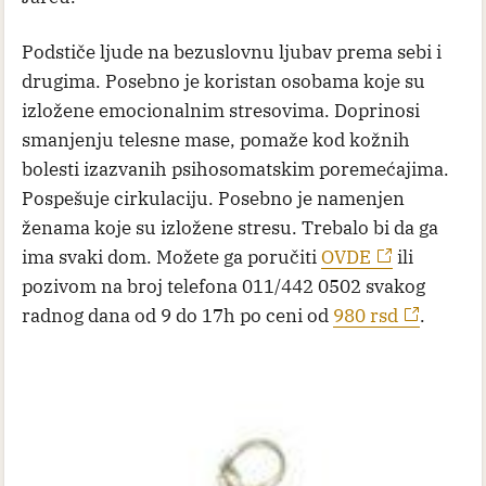
Podstiče ljude na bezuslovnu ljubav prema sebi i
drugima. Posebno je koristan osobama koje su
izložene emocionalnim stresovima. Doprinosi
smanjenju telesne mase, pomaže kod kožnih
bolesti izazvanih psihosomatskim poremećajima.
Pospešuje cirkulaciju. Posebno je namenjen
ženama koje su izložene stresu. Trebalo bi da ga
ima svaki dom. Možete ga poručiti
OVDE
ili
pozivom na broj telefona 011/442 0502 svakog
radnog dana od 9 do 17h po ceni od
980 rsd
.