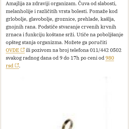
Amajlija za zdraviji organizam. Čuva od slabosti,
melanholije i različitih vrsta bolesti. Pomaže kod
grlobolje, glavobolje, groznice, prehlade, kašlja,
gnojnih rana. Podstiče stvaranje crvenih krvnih
zrnaca i funkciju koštane srži. Utiče na poboljšanje
opšteg stanja organizma. Možete ga poručiti
OVDE
ili pozivom na broj telefona 011/442 0502
svakog radnog dana od 9 do 17h po ceni od
980
rsd
.