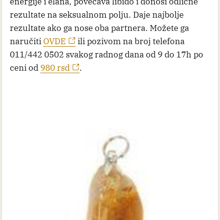
energije i elana, povećava libido i donosi odlične
rezultate na seksualnom polju. Daje najbolje
rezultate ako ga nose oba partnera. Možete ga
naručiti
OVDE
ili pozivom na broj telefona
011/442 0502 svakog radnog dana od 9 do 17h po
ceni od
980 rsd
.