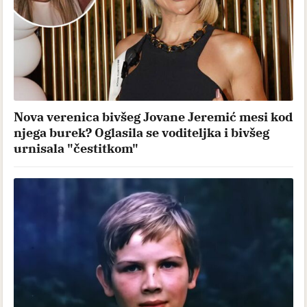
Nova verenica bivšeg Jovane Jeremić mesi kod
njega burek? Oglasila se voditeljka i bivšeg
urnisala "čestitkom"