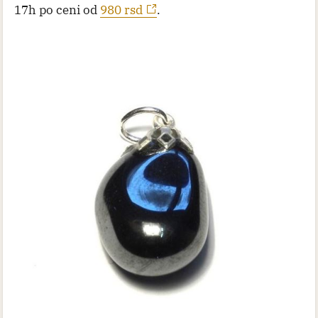
17h po ceni od
980 rsd
.