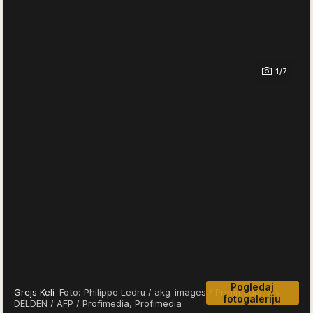
1/7
Pogledaj
Grejs Keli
Foto: Philippe Ledru / akg-images / Profimedia, AN
fotogaleriju
DELDEN / AFP / Profimedia, Profimedia