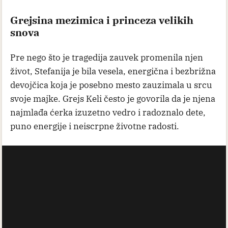
Grejsina mezimica i princeza velikih
snova
Pre nego što je tragedija zauvek promenila njen
život, Stefanija je bila vesela, energična i bezbrižna
devojčica koja je posebno mesto zauzimala u srcu
svoje majke. Grejs Keli često je govorila da je njena
najmlađa ćerka izuzetno vedro i radoznalo dete,
puno energije i neiscrpne životne radosti.