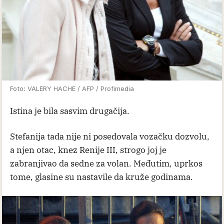
Foto: VALERY HACHE / AFP / Profimedia
Istina je bila sasvim drugačija.
Stefanija tada nije ni posedovala vozačku dozvolu,
a njen otac, knez Renije III, strogo joj je
zabranjivao da sedne za volan. Međutim, uprkos
tome, glasine su nastavile da kruže godinama.