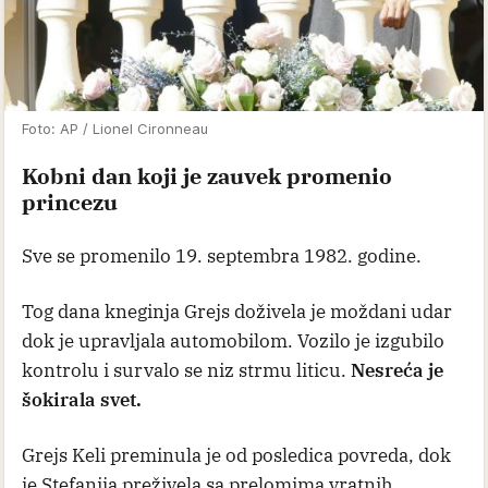
Foto: AP / Lionel Cironneau
Kobni dan koji je zauvek promenio
princezu
Sve se promenilo 19. septembra 1982. godine.
Tog dana kneginja Grejs doživela je moždani udar
dok je upravljala automobilom. Vozilo je izgubilo
kontrolu i survalo se niz strmu liticu.
Nesreća je
šokirala svet.
Grejs Keli preminula je od posledica povreda, dok
je Stefanija preživela sa prelomima vratnih