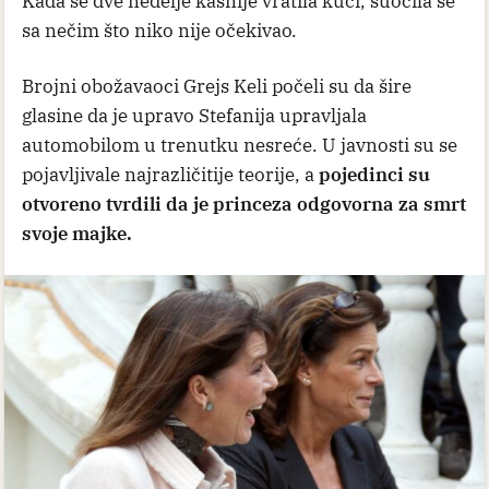
Kada se dve nedelje kasnije vratila kući, suočila se
sa nečim što niko nije očekivao.
Brojni obožavaoci Grejs Keli počeli su da šire
glasine da je upravo Stefanija upravljala
automobilom u trenutku nesreće. U javnosti su se
pojavljivale najrazličitije teorije, a
pojedinci su
otvoreno tvrdili da je princeza odgovorna za smrt
svoje majke.