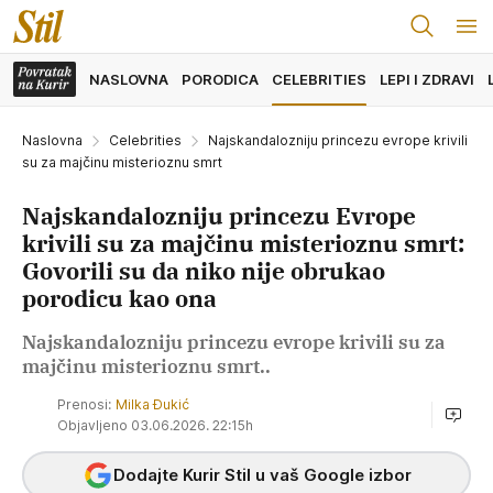
NASLOVNA
PORODICA
CELEBRITIES
LEPI I ZDRAVI
Naslovna
Celebrities
Najskandalozniju princezu evrope krivili
su za majčinu misterioznu smrt
Najskandalozniju princezu Evrope
krivili su za majčinu misterioznu smrt:
Govorili su da niko nije obrukao
porodicu kao ona
Najskandalozniju princezu evrope krivili su za
majčinu misterioznu smrt..
Prenosi:
Milka Đukić
Objavljeno 03.06.2026. 22:15h
Dodajte Kurir Stil u vaš Google izbor