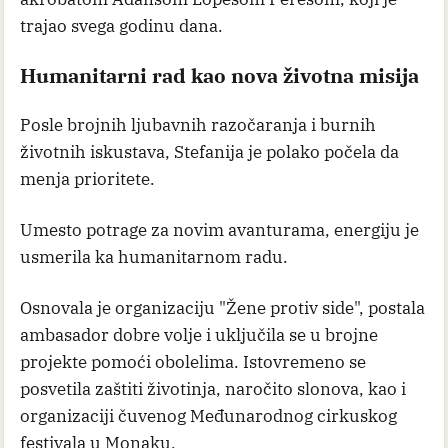
trajao svega godinu dana.
Humanitarni rad kao nova životna misija
Posle brojnih ljubavnih razočaranja i burnih
životnih iskustava, Stefanija je polako počela da
menja prioritete.
Umesto potrage za novim avanturama, energiju je
usmerila ka humanitarnom radu.
Osnovala je organizaciju "Žene protiv side", postala
ambasador dobre volje i uključila se u brojne
projekte pomoći obolelima. Istovremeno se
posvetila zaštiti životinja, naročito slonova, kao i
organizaciji čuvenog Međunarodnog cirkuskog
festivala u Monaku.