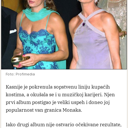
Foto: Profimedia
Kasnije je pokrenula sopstvenu liniju kupaćih
kostima, a okušala se i u muzičkoj karijeri. Njen
prvi album postigao je veliki uspeh i doneo joj
popularnost van granica Monaka.
Iako drugi album nije ostvario očekivane rezultate,