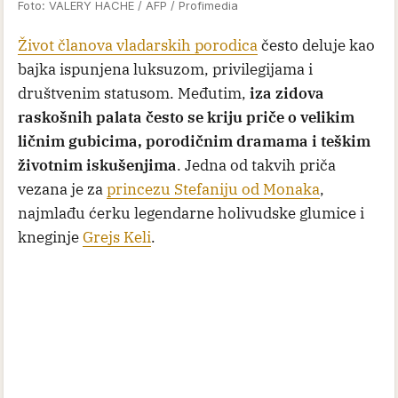
Foto: VALERY HACHE / AFP / Profimedia
Život članova vladarskih porodica
često deluje kao
bajka ispunjena luksuzom, privilegijama i
društvenim statusom. Međutim,
iza zidova
raskošnih palata često se kriju priče o velikim
ličnim gubicima, porodičnim dramama i teškim
životnim iskušenjima
. Jedna od takvih priča
vezana je za
princezu Stefaniju od Monaka
,
najmlađu ćerku legendarne holivudske glumice i
kneginje
Grejs Keli
.