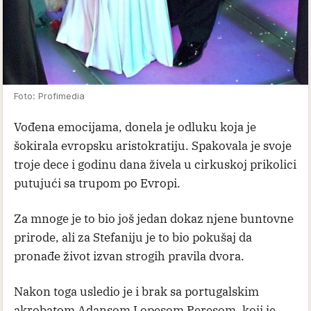
Foto: Profimedia
Vođena emocijama, donela je odluku koja je
šokirala evropsku aristokratiju. Spakovala je svoje
troje dece i godinu dana živela u cirkuskoj prikolici
putujući sa trupom po Evropi.
Za mnoge je to bio još jedan dokaz njene buntovne
prirode, ali za Stefaniju je to bio pokušaj da
pronađe život izvan strogih pravila dvora.
Nakon toga usledio je i brak sa portugalskim
akrobatom Adansom Lopesom Peresom, koji je