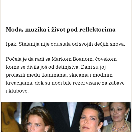
Moda, muzika i život pod reflektorima
Ipak, Stefanija nije odustala od svojih dečjih snova.
Počela je da radi sa Markom Boanom, čovekom
kome se divila još od detinjstva. Dani su joj
prolazili među tkaninama, skicama i modnim
kreacijama, dok su noći bile rezervisane za zabave
i klubove.