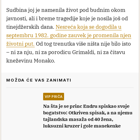
Sudbina joj je namenila život pod budnim okom
javnosti, ali i breme tragedije koje je nosila još od
tinejdžerskih dana.
Nesreća koja se dogodila u
septembru 1982. godine zauvek je promenila njen
životni put.
Od tog trenutka više ništa nije bilo isto
– ni za nju, ni za porodicu Grimaldi, ni za čitavu
kneževinu Monako.
MOŽDA ĆE VAS ZANIMATI
VIP PRIČA
Na šta je se princ Endru spiskao svoje
bogatstvo: Otkriven spisak, a na njemu
tajlandska masaža od 40 žena,
luksuzni kruzer i gole manekenke