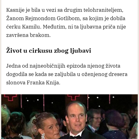
Kasnije je bila u vezi sa drugim telohraniteljem,
Žanom Rejmondom Gotlibom, sa kojim je dobila
ćerku Kamilu. Međutim, ni ta ljubavna priča nije
završena brakom.
Život u cirkusu zbog ljubavi
Jedna od najneobičnijih epizoda njenog života
dogodila se kada se zaljubila u oženjenog dresera
slonova Franka Knija.