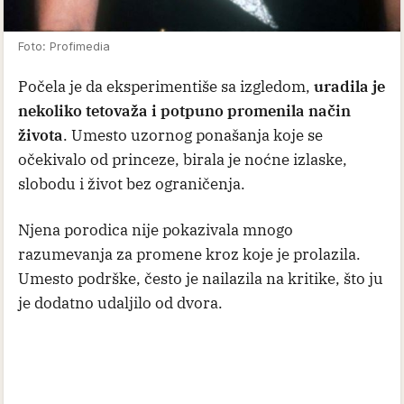
Foto: Profimedia
Počela je da eksperimentiše sa izgledom,
uradila je
nekoliko tetovaža i potpuno promenila način
života
. Umesto uzornog ponašanja koje se
očekivalo od princeze, birala je noćne izlaske,
slobodu i život bez ograničenja.
Njena porodica nije pokazivala mnogo
razumevanja za promene kroz koje je prolazila.
Umesto podrške, često je nailazila na kritike, što ju
je dodatno udaljilo od dvora.