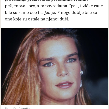
pršljenova i brojnim povredama. Ipak, fizičke rane
bile su samo deo tragedije. Mnogo dublje bile su
one koje su ostale na njenoj duši.
Foto: Profimedia