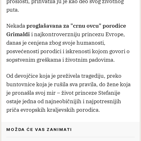
prošlosti, prihvatila ju je kao deo svog životnog
puta.
Nekada
proglašavana za "crnu ovcu" porodice
Grimaldi
i najkontroverzniju princezu Evrope,
danas je cenjena zbog svoje humanosti,
posvećenosti porodici i iskrenosti kojom govori o
sopstvenim greškama i životnim padovima.
Od devojčice koja je preživela tragediju, preko
buntovnice koja je rušila sva pravila, do žene koja
je pronašla svoj mir – život princeze Stefanije
ostaje jedna od najneobičnijih i najpotresnijih
priča evropskih kraljevskih porodica.
MOŽDA ĆE VAS ZANIMATI