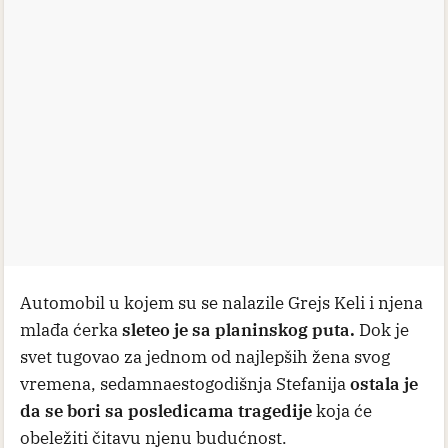
Automobil u kojem su se nalazile Grejs Keli i njena
mlađa ćerka
sleteo je sa planinskog puta.
Dok je
svet tugovao za jednom od najlepših žena svog
vremena, sedamnaestogodišnja Stefanija
ostala je
da se bori sa posledicama tragedije
koja će
obeležiti čitavu njenu budućnost.