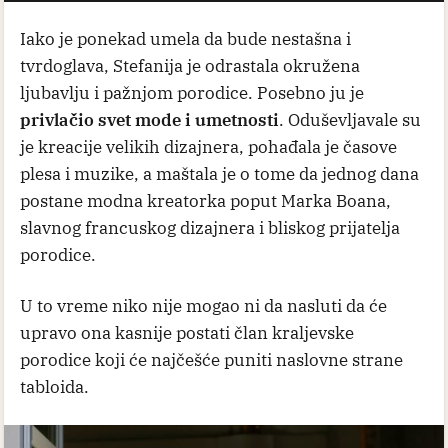
Iako je ponekad umela da bude nestašna i
tvrdoglava, Stefanija je odrastala okružena
ljubavlju i pažnjom porodice. Posebno ju je
privlačio svet mode i umetnosti
. Oduševljavale su
je kreacije velikih dizajnera, pohađala je časove
plesa i muzike, a maštala je o tome da jednog dana
postane modna kreatorka poput Marka Boana,
slavnog francuskog dizajnera i bliskog prijatelja
porodice.
U to vreme niko nije mogao ni da nasluti da će
upravo ona kasnije postati član kraljevske
porodice koji će najčešće puniti naslovne strane
tabloida.