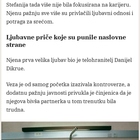
Stefanija tada više nije bila fokusirana na karijeru.
Njenu pažnju sve više su privlačili ljubavni odnosi i
potraga za srećom.
Ljubavne priče koje su punile naslovne
strane
Njena prva velika ljubav bio je telohranitelj Danijel
Dikrue.
Veza je od samog početka izazivala kontroverze, a
dodatnu pažnju javnosti privukla je činjenica da je
njegova bivša partnerka u tom trenutku bila
trudna.