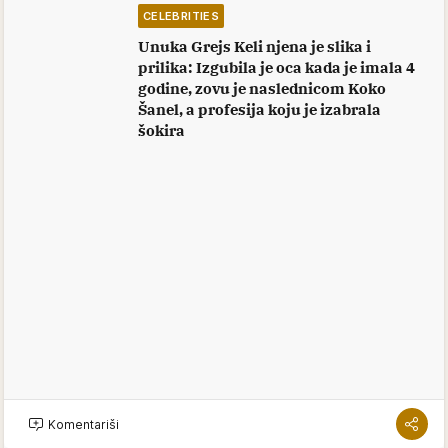
CELEBRITIES
Unuka Grejs Keli njena je slika i
prilika: Izgubila je oca kada je imala 4
godine, zovu je naslednicom Koko
Šanel, a profesija koju je izabrala
šokira
Komentariši