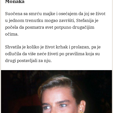
Monaka
Suočena sa smrću majke i osećajem da joj se život
u jednom trenutku mogao završiti, Stefanija je
počela da posmatra svet potpuno drugačijim
očima.
Shvatila je koliko je život krhak i prolazan, pa je
odlučila da više neće živeti po pravilima koja su
drugi postavljali za nju.