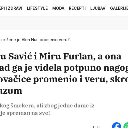
EPI I ZDRAVI
LIFESTYLE
MODA
RECEPTI
LJUBAV
GALERIJ
je žene je Alen Nuri promenio veru?
 Savić i Miru Furlan, a ona
ad ga je videla potpuno nago
ovačice promenio i veru, skr
razum
likog šmekera, ali zbog jedne dame iz
 je spreman na sve!
1