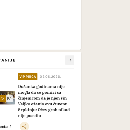
TANIJE
VIP PRIČA
02.08.2026.
Dušanka godinama nije
mogla da se pomiri sa
činjenicom da je njen sin
Veljko oženio ovu čuvenu
Srpkinju: Očev grob nikad
nije posetio
ntariši