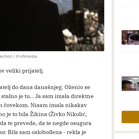
ection / Profimedia
v veliki prijatelj.
ijatelj do dana današnjeg. Oženio se
stalno je tu… Ja sam imala direktne
lim čovekom. Nisam imala nikakav
 je to bila Žikina (Živko Nikolić,
, da te prevede, da te negde osugura
or. Bila sam oslobođena - rekla je