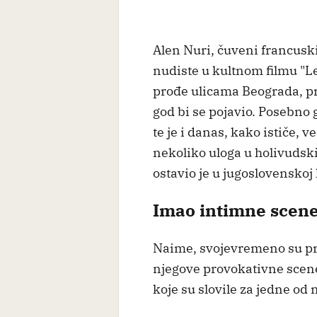
Alen Nuri, čuveni francusk
nudiste u kultnom filmu "L
prođe ulicama Beograda, pr
god bi se pojavio. Posebno 
te je i danas, kako ističe, 
nekoliko uloga u holivudsk
ostavio je u jugoslovenskoj
Imao intimne scene
Naime, svojevremeno su pr
njegove provokativne scen
koje su slovile za jedne od