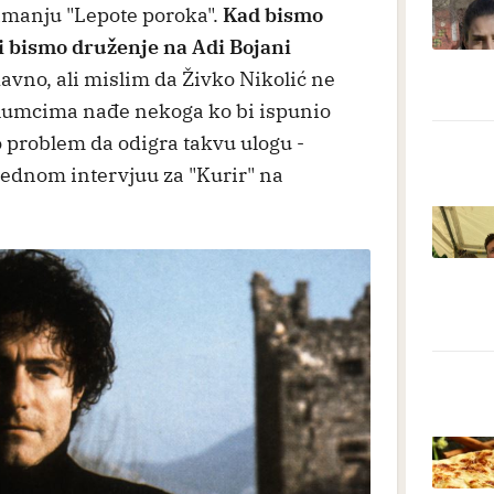
nimanju "Lepote poroka".
Kad bismo
li bismo druženje na Adi Bojani
o davno, ali mislim da Živko Nikolić ne
lumcima nađe nekoga ko bi ispunio
o problem da odigra takvu ulogu -
jednom intervjuu za "Kurir" na