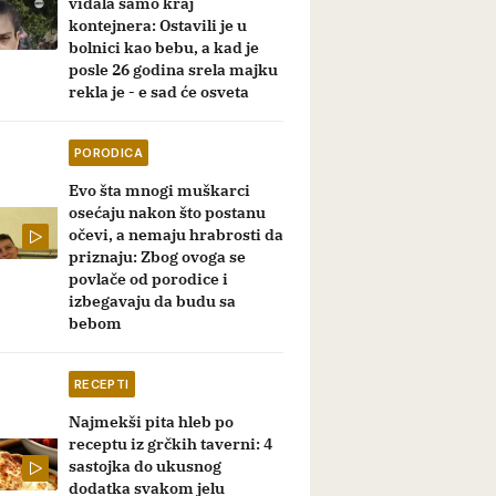
viđala samo kraj
kontejnera: Ostavili je u
bolnici kao bebu, a kad je
posle 26 godina srela majku
rekla je - e sad će osveta
PORODICA
Evo šta mnogi muškarci
osećaju nakon što postanu
očevi, a nemaju hrabrosti da
priznaju: Zbog ovoga se
povlače od porodice i
izbegavaju da budu sa
bebom
RECEPTI
Najmekši pita hleb po
receptu iz grčkih taverni: 4
sastojka do ukusnog
dodatka svakom jelu