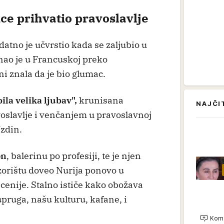
ce prihvatio pravoslavlje
tno je učvrstio kada se zaljubio u
nao je u Francuskoj preko
 ni znala da je bio glumac.
bila velika ljubav",
krunisana
NAJČI
slavlje i venčanjem u pravoslavnoj
zdin.
on
, balerinu po profesiji, te je njen
rištu doveo Nurija ponovo u
ecenije. Stalno ističe kako obožava
pruga, našu kulturu, kafane, i
Kome