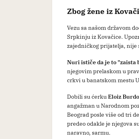
Zbog žene iz Kovači
Vezu sa našom državom doda
Srpkinju iz Kovačice. Upoz
zajedničkog prijatelja, nije
Nuri ističe da je to "zaista 
njegovim prelaskom u pravo
crkvi u banatskom mestu U
Dobili su ćerku
Eloiz Burd
angažman u Narodnom pozo
Beograd posle više od tri d
predeo odakle je njegova su
naravno, sarmu.