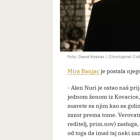
Foto: David Koskas / Christophel Coll
Mira Banjac
je postala njego
- Alen Nuri je ostao naš pr
jednom ženom iz Kovacice, 
susrete sa njim kao sa go
zazor prema tome. Verovatno
reditelj, prim.nov) zasluga
od toga da imaš taj neki zaz