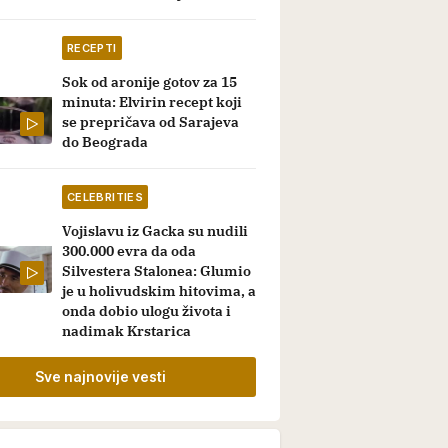
RECEPTI
Sok od aronije gotov za 15
minuta: Elvirin recept koji
se prepričava od Sarajeva
do Beograda
CELEBRITIES
Vojislavu iz Gacka su nudili
300.000 evra da oda
Silvestera Stalonea: Glumio
je u holivudskim hitovima, a
onda dobio ulogu života i
nadimak Krstarica
Sve najnovije vesti