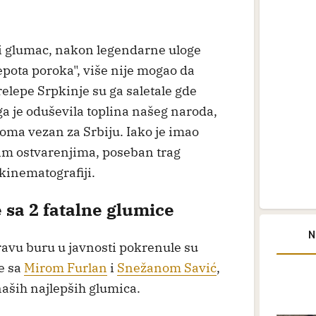
i glumac, nakon legendarne uloge
epota poroka", više nije mogao da
elepe Srpkinje su ga saletale gde
ga je oduševila toplina našeg naroda,
veoma vezan za Srbiju. Iako je imao
im ostvarenjima, poseban trag
 kinematografiji.
 sa 2 fatalne glumice
N
avu buru u javnosti pokrenule su
e sa
Mirom Furlan
i
Snežanom Savić
,
 naših najlepših glumica.