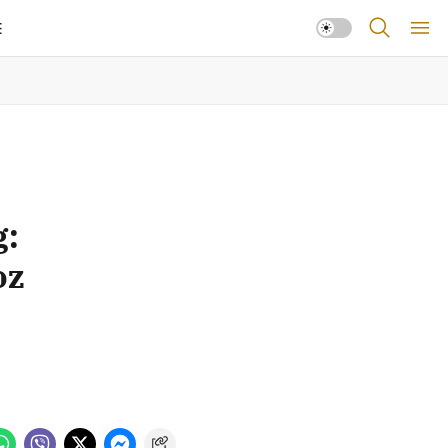
E
g:
oz