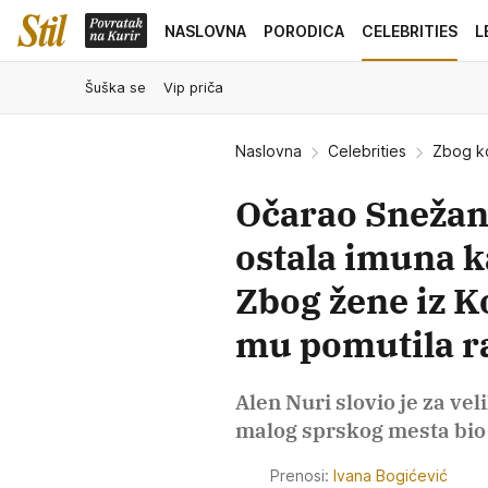
NASLOVNA
PORODICA
CELEBRITIES
L
Šuška se
Vip priča
Naslovna
Celebrities
Zbog ko
Očarao Snežanu
ostala imuna k
Zbog žene iz K
mu pomutila 
Alen Nuri slovio je za ve
malog sprskog mesta bio
Prenosi:
Ivana Bogićević