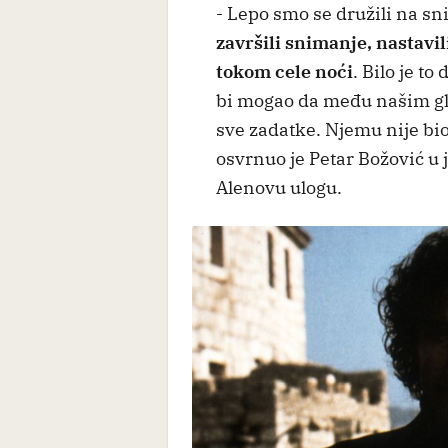
- Lepo smo se družili na s
završili snimanje, nastavi
tokom cele noći
. Bilo je t
bi mogao da među našim g
sve zadatke. Njemu nije bi
osvrnuo je Petar Božović u 
Alenovu ulogu.