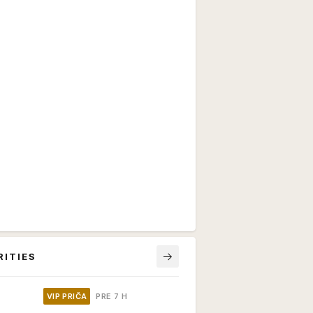
RITIES
VIP PRIČA
PRE 7 H