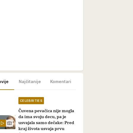
vije
Najčitanije
Komentari
CELEBRITIES
Čuvena pevačica nije mogla
da ima svoju decu, pa je
usvajala samo dečake: Pred
kraj života usvaja prvu