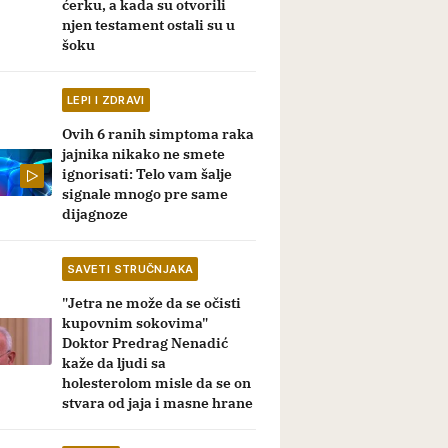
ćerku, a kada su otvorili
njen testament ostali su u
šoku
LEPI I ZDRAVI
Ovih 6 ranih simptoma raka
jajnika nikako ne smete
ignorisati: Telo vam šalje
signale mnogo pre same
dijagnoze
SAVETI STRUČNJAKA
"Jetra ne može da se očisti
kupovnim sokovima"
Doktor Predrag Nenadić
kaže da ljudi sa
holesterolom misle da se on
stvara od jaja i masne hrane