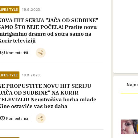
LIFESTYLE
19.9.2023.
NOVA HIT SERIJA "JAČA OD SUDBINE"
SAMO ŠTO NIJE POČELA! Pratite novu
intrigantnu dramu od sutra samo na
urir televiziji
Komentariši
LIFESTYLE
18.9.2023.
Najno
NE PROPUSTITE NOVU HIT SERIJU
"JAČA OD SUDBINE" NA KURIR
TELEVIZIJI! Neustrašiva borba mlade
Nine ostaviće vas bez daha
Komentariši