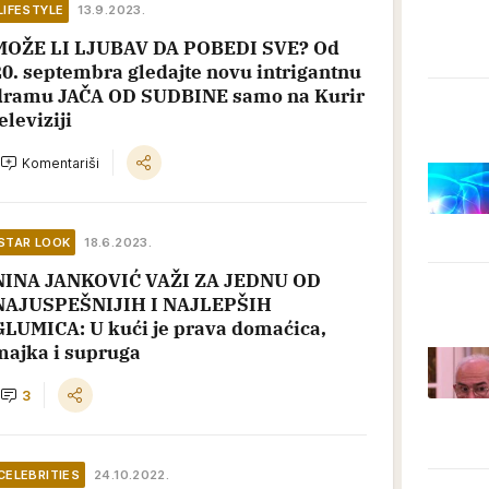
LIFESTYLE
13.9.2023.
MOŽE LI LJUBAV DA POBEDI SVE? Od
20. septembra gledajte novu intrigantnu
dramu JAČA OD SUDBINE samo na Kurir
eleviziji
Komentariši
STAR LOOK
18.6.2023.
NINA JANKOVIĆ VAŽI ZA JEDNU OD
NAJUSPEŠNIJIH I NAJLEPŠIH
GLUMICA: U kući je prava domaćica,
majka i supruga
3
CELEBRITIES
24.10.2022.