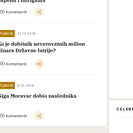
uspehu i intrigama
Komentariši
FILMOVI
22.12.2019.
Ko je dobitnik neverovatnih milion
dinara Državne lutrije?
Komentariši
FILMOVI
6.12.2019.
Giga Moravac dobio naslednika
CELEB
Komentariši