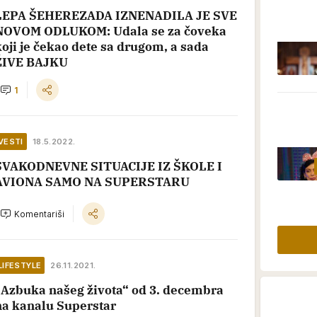
LEPA ŠEHEREZADA IZNENADILA JE SVE
NOVOM ODLUKOM: Udala se za čoveka
koji je čekao dete sa drugom, a sada
ŽIVE BAJKU
1
VESTI
18.5.2022.
SVAKODNEVNE SITUACIJE IZ ŠKOLE I
AVIONA SAMO NA SUPERSTARU
Komentariši
LIFESTYLE
26.11.2021.
„Azbuka našeg života“ od 3. decembra
na kanalu Superstar