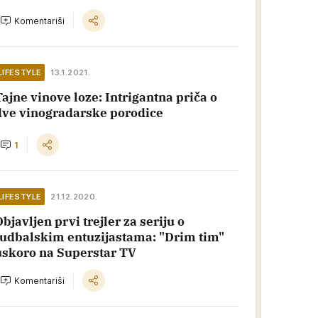
Komentariši
LIFESTYLE
13.1.2021.
Tajne vinove loze: Intrigantna priča o
dve vinogradarske porodice
1
LIFESTYLE
21.12.2020.
bjavljen prvi trejler za seriju o
fudbalskim entuzijastama: "Drim tim"
uskoro na Superstar TV
Komentariši