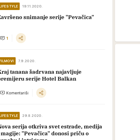
LIFESTYLE
19.11.2020.
Završeno snimanje serije "Pevačica"
1
FILMOVI
7.9.2020.
Kraj tanana šadrvana najavljuje
premijeru serije Hotel Balkan
Komentariši
LIFESTYLE
29.8.2020.
Nova serija otkriva svet estrade, medija
i magije: "Pevačica" donosi priču o