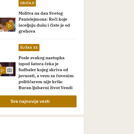
OBIČAJI
Molitva na dan Svetog
Pantelejmona: Reči koje
isceljuju dušu i čiste je od
grehova
ŠUŠKA SE
Posle svakog nastupka
ispod šatora čeka je
fudbaler kojeg skriva od
javnosti, a vezu sa čuvenim
političarem nije krila:
Buran ljubavni život Vendi
Sve najnovije vesti