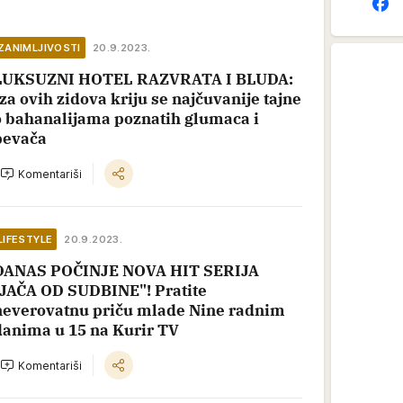
ZANIMLJIVOSTI
20.9.2023.
LUKSUZNI HOTEL RAZVRATA I BLUDA:
Iza ovih zidova kriju se najčuvanije tajne
o bahanalijama poznatih glumaca i
pevača
Komentariši
LIFESTYLE
20.9.2023.
DANAS POČINJE NOVA HIT SERIJA
"JAČA OD SUDBINE"! Pratite
neverovatnu priču mlade Nine radnim
danima u 15 na Kurir TV
Komentariši