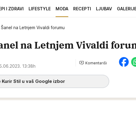
EPI I ZDRAVI
LIFESTYLE
MODA
RECEPTI
LJUBAV
GALERIJ
Šanel na Letnjem Vivaldi forumu
anel na Letnjem Vivaldi for
Komentariši
5.06.2023. 13:38h
 Kurir Stil u vaš Google izbor