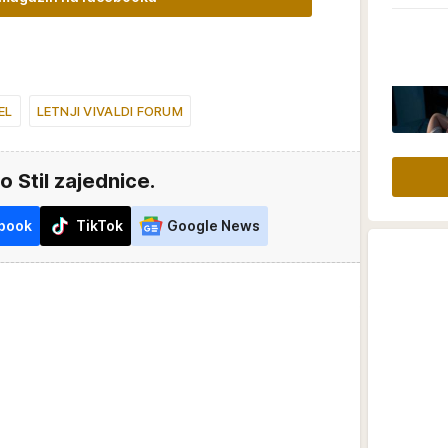
EL
LETNJI VIVALDI FORUM
o Stil zajednice.
book
TikTok
Google News