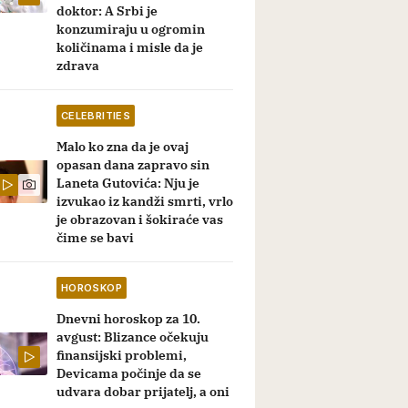
doktor: A Srbi je
konzumiraju u ogromin
količinama i misle da je
zdrava
CELEBRITIES
Malo ko zna da je ovaj
opasan dana zapravo sin
Laneta Gutovića: Nju je
izvukao iz kandži smrti, vrlo
je obrazovan i šokiraće vas
čime se bavi
HOROSKOP
Dnevni horoskop za 10.
avgust: Blizance očekuju
finansijski problemi,
Devicama počinje da se
udvara dobar prijatelj, a oni