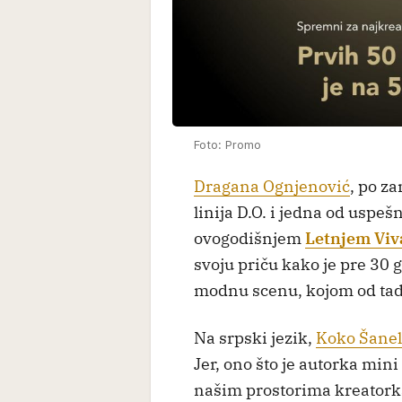
Foto: Promo
Dragana Ognjenović
, po z
linija D.O. i jedna od uspeš
ovogodišnjem
Letnjem Viv
svoju priču kako je pre 30
modnu scenu, kojom od tad
Na srpski jezik,
Koko Šane
Jer, ono što je autorka min
našim prostorima kreatorka č