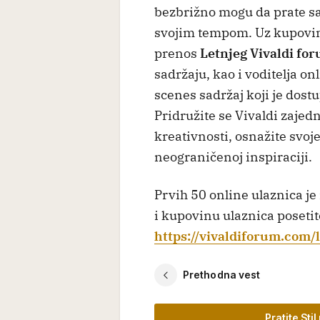
bezbrižno mogu da prate sa
svojim tempom. Uz kupovinu
prenos
Letnjeg Vivaldi fo
sadržaju, kao i voditelja o
scenes sadržaj koji je dos
Pridružite se Vivaldi zajedn
kreativnosti, osnažite svoj
neograničenoj inspiraciji.
Prvih 50 online ulaznica je
i kupovinu ulaznica posetit
https://vivaldiforum.com/l
Prethodna vest
Pratite St