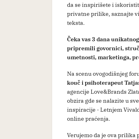
da se inspirišete i iskorist
privatne prilike, saznajte 
teksta.
Čeka vas 3 dana unikatnog s
pripremili govornici, stru
umetnosti, marketinga, pr
Na scenu ovogodišnjeg for
kouč i psihoterapeut Tatj
agencije Love&Brands Zlata
obzira gde se nalazite u sv
inspiracije - Letnjem Vival
online praćenja.
Verujemo da je ova prilika 