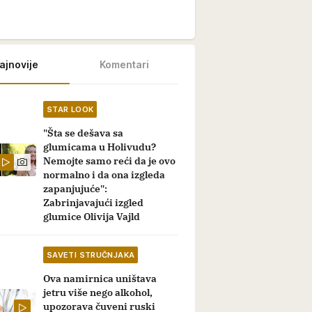
ajnovije
Komentari
STAR LOOK
"Šta se dešava sa
glumicama u Holivudu?
Nemojte samo reći da je ovo
normalno i da ona izgleda
zapanjujuće":
Zabrinjavajući izgled
glumice Olivija Vajld
SAVETI STRUČNJAKA
Ova namirnica uništava
jetru više nego alkohol,
upozorava čuveni ruski