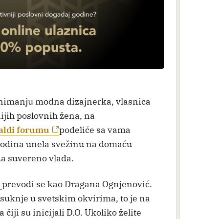
animanju modna dizajnerka, vlasnica
nijih poslovnih žena, na
aldi forumu
podeliće sa vama
 godina unela svežinu na domaću
a suvereno vlada.
l
prevodi se kao Dragana Ognjenović.
i suknje u svetskim okvirima, to je na
iji su inicijali D.O. Ukoliko želite