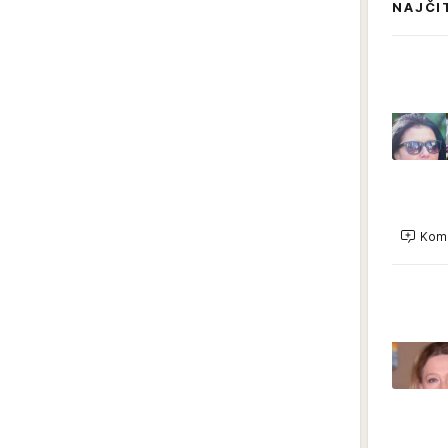
NAJČI
Kome