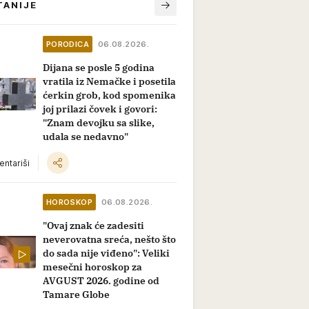
TANIJE
PORODICA
06.08.2026.
Dijana se posle 5 godina
vratila iz Nemačke i posetila
ćerkin grob, kod spomenika
joj prilazi čovek i govori:
"Znam devojku sa slike,
udala se nedavno"
ntariši
HOROSKOP
06.08.2026.
"Ovaj znak će zadesiti
neverovatna sreća, nešto što
do sada nije viđeno": Veliki
mesečni horoskop za
AVGUST 2026. godine od
Tamare Globe