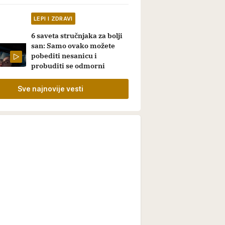
LEPI I ZDRAVI
6 saveta stručnjaka za bolji
san: Samo ovako možete
pobediti nesanicu i
probuditi se odmorni
Sve najnovije vesti