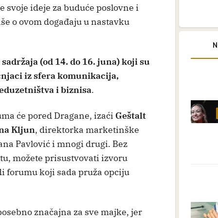
ite svoje ideje za buduće poslovne i
više o ovom događaju u nastavku
N
adržaja (od 14. do 16. juna) koji su
čnjaci iz sfera komunikacija,
eduzetništva i biznisa
.
uma će pored Dragane, izaći
Geštalt
ana Kljun
, direktorka marketinške
na Pavlović i mnogi drugi. Bez
etu, možete prisustvovati izvoru
di forumu koji sada pruža opciju
posebno značajna za sve majke, jer