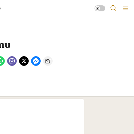
E
umu