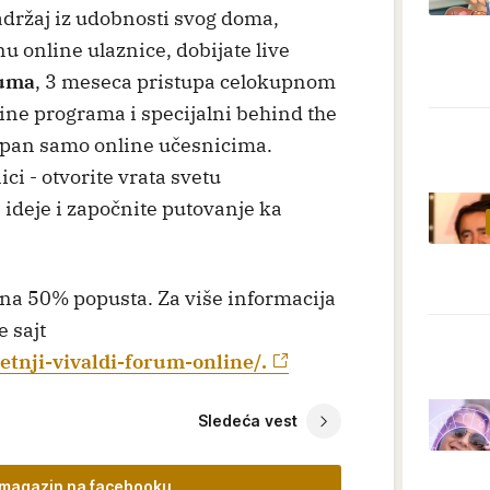
držaj iz udobnosti svog doma,
 online ulaznice, dobijate live
ruma
, 3 meseca pristupa celokupnom
nline programa i specijalni behind the
tupan samo online učesnicima.
ici - otvorite vrata svetu
e ideje i započnite putovanje ka
 na 50% popusta. Za više informacija
e sajt
etnji-vivaldi-forum-online/.
Sledeća vest
il magazin na facebooku