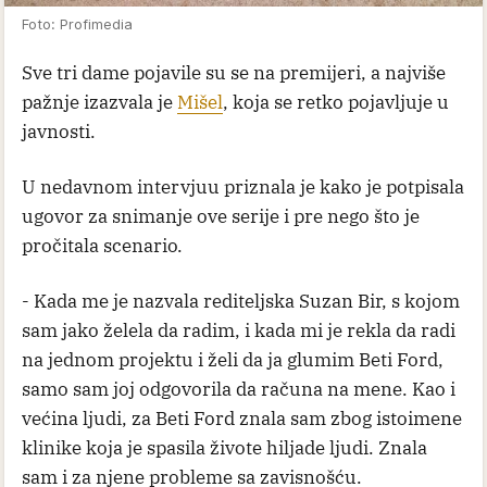
Foto: Profimedia
Sve tri dame pojavile su se na premijeri, a najviše
pažnje izazvala je
Mišel
, koja se retko pojavljuje u
javnosti.
U nedavnom intervjuu priznala je kako je potpisala
ugovor za snimanje ove serije i pre nego što je
pročitala scenario.
- Kada me je nazvala rediteljska Suzan Bir, s kojom
sam jako želela da radim, i kada mi je rekla da radi
na jednom projektu i želi da ja glumim Beti Ford,
samo sam joj odgovorila da računa na mene. Kao i
većina ljudi, za Beti Ford znala sam zbog istoimene
klinike koja je spasila živote hiljade ljudi. Znala
sam i za njene probleme sa zavisnošću.