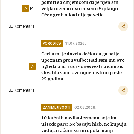
pomiri sa činjenicom da je njen sin
Veljko oženio ovu čuvenu Srpkinju:
Očev grob nikad nije posetio
Komentariši
PORODICA
31.07.2026.
Ćerka mi je dovela dečka da ga bolje
upoznam pre svadbe: Kad sam mu ovo
ugledala na ruci - onesvestila sam se,
shvatila sam razarajuću istinu posle
25 godina
Komentariši
ZANIMLJIVOSTI
02.08.2026.
10 kućnih navika Jermena koje im
uštede pare: Ne bacaju hleb, ne kupuju
vodu, a računi su im upola manji