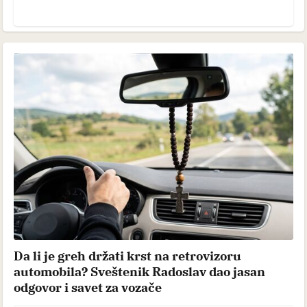
Da li je greh držati krst na retrovizoru
automobila? Sveštenik Radoslav dao jasan
odgovor i savet za vozače