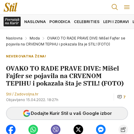
NASLOVNA
PORODICA
CELEBRITIES
LEPI I ZDRAVI
Naslovna
Moda
OVAKO TO RADE PRAVE DIVE: Mišel Fajfer se
pojavila na CRVENOM TEPIHU i pokazala šta je STIL! (FOTO)
NEVEROVATNA ŽENA!
OVAKO TO RADE PRAVE DIVE: Mišel
Fajfer se pojavila na CRVENOM
TEPIHU i pokazala šta je STIL! (FOTO)
Stil / Zadovoljna.hr
7
Objavljeno 15.04.2022. 18:27h
Dodajte Kurir Stil u vaš Google izbor