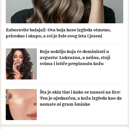
Zaboravite balajaž: Ova boja kose izgleda otmeno,
prirodno i skupo, a svi je žele ovog leta i jeseni
Boja noktiju koja će dominirati u
avgustu: Luksuzna, a nežna, stoji
svima i ističe preplanulu kožu
Šta je skin tint i kako se nanosi na lice:
Ten je ujednačen, a koža izgleda kao da
nemate ni gram šminke