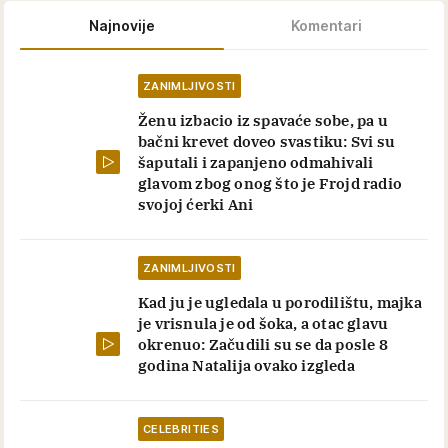
Najnovije
Komentari
ZANIMLJIVOSTI
Ženu izbacio iz spavaće sobe, pa u
bačni krevet doveo svastiku: Svi su
šaputali i zapanjeno odmahivali
glavom zbog onog što je Frojd radio
svojoj ćerki Ani
ZANIMLJIVOSTI
Kad ju je ugledala u porodilištu, majka
je vrisnula je od šoka, a otac glavu
okrenuo: Začudili su se da posle 8
godina Natalija ovako izgleda
CELEBRITIES