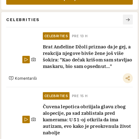
CELEBRITIES
CELEBRITIES
PRE 13 H
Brat Anđeline Džoli priznao da je gej, a
reakcija njegove bivše žene još više
šokira: "Kao dečak krišom sam stavljao
maskaru, bio sam opsednut..."
Komentariši
CELEBRITIES
PRE 15 H
Čuvena lepotica obriijala glavu zbog
alopecije, pa sad zablistala pred
kamerama: U 51-oj otkrila da ima
autizam, evo kako je preokrenula život
nabolje