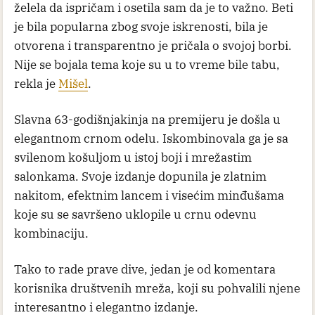
želela da ispričam i osetila sam da je to važno. Beti
je bila popularna zbog svoje iskrenosti, bila je
otvorena i transparentno je pričala o svojoj borbi.
Nije se bojala tema koje su u to vreme bile tabu,
rekla je
Mišel
.
Slavna 63-godišnjakinja na premijeru je došla u
elegantnom crnom odelu. Iskombinovala ga je sa
svilenom košuljom u istoj boji i mrežastim
salonkama. Svoje izdanje dopunila je zlatnim
nakitom, efektnim lancem i visećim minđušama
koje su se savršeno uklopile u crnu odevnu
kombinaciju.
Tako to rade prave dive, jedan je od komentara
korisnika društvenih mreža, koji su pohvalili njene
interesantno i elegantno izdanje.