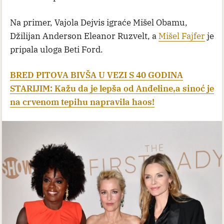
Na primer, Vajola Dejvis igraće Mišel Obamu,
Džilijan Anderson Eleanor Ruzvelt, a
Mišel Fajfer
je
pripala uloga Beti Ford.
BRED PITOVA BIVŠA U VEZI S 40 GODINA
STARIJIM: Kažu da je lepša od Anđeline,a sinoć je
na crvenom tepihu napravila haos!