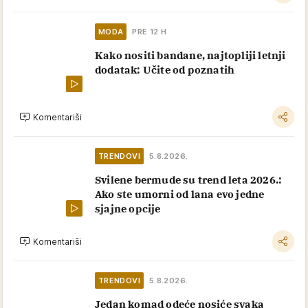
MODA
PRE 12 H
Kako nositi bandane, najtopliji letnji
dodatak: Učite od poznatih
Komentariši
TRENDOVI
5.8.2026.
Svilene bermude su trend leta 2026.:
Ako ste umorni od lana evo jedne
sjajne opcije
Komentariši
TRENDOVI
5.8.2026.
Jedan komad odeće nosiće svaka