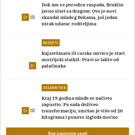
Dok mu se porodica raspada, Bruklin
javno slavi sa dragom: Ovo je novi
skandal mladog Bekama, još jedan
nizak udarac roditeljima
RECEPTI
Kajzeršmarn ili carske mrvice je stari
austrijski slatkiš: Pravi se lakše od
palačinaka
CELEBRITIES
Kraj 19 godina mlađe se načisto
zapustio: Pa sada doživeo
transformaciju, smršao je više od 20
kilograma i ponovo izgleda moćno
Sve najnovije vesti