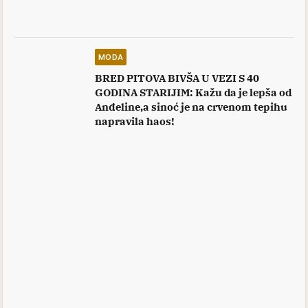
MODA
BRED PITOVA BIVŠA U VEZI S 40
GODINA STARIJIM: Kažu da je lepša od
Anđeline,a sinoć je na crvenom tepihu
napravila haos!