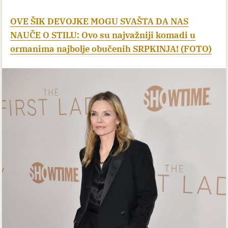
OVE ŠIK DEVOJKE MOGU SVAŠTA DA NAS
NAUČE O STILU: Ovo su najvažniji komadi u
ormanima najbolje obučenih SRPKINJA! (FOTO)