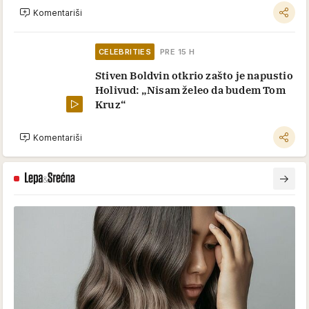
Komentariši
CELEBRITIES
PRE 15 H
Stiven Boldvin otkrio zašto je napustio
Holivud: „Nisam želeo da budem Tom
Kruz“
Komentariši