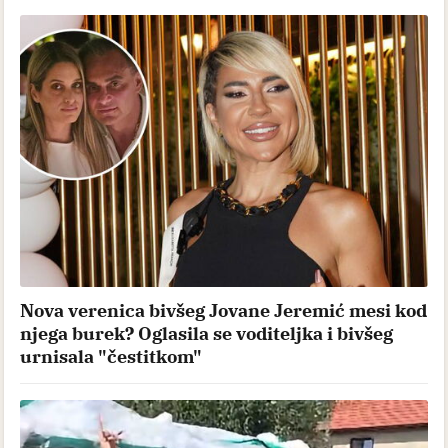
Nova verenica bivšeg Jovane Jeremić mesi kod
njega burek? Oglasila se voditeljka i bivšeg
urnisala "čestitkom"