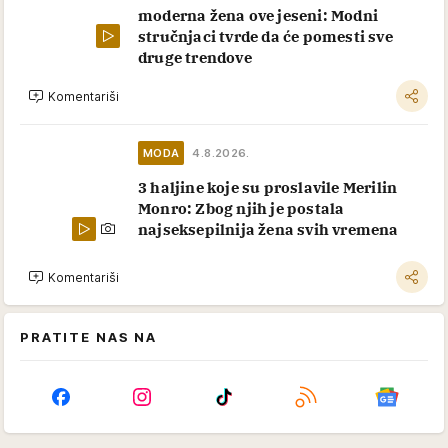
moderna žena ove jeseni: Modni
stručnjaci tvrde da će pomesti sve
druge trendove
Komentariši
MODA
4.8.2026.
3 haljine koje su proslavile Merilin
Monro: Zbog njih je postala
najseksepilnija žena svih vremena
Komentariši
PRATITE NAS NA