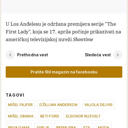
U Los Anđelesu je održana premijera serije "The
First Lady", koja se 17. aprila počinje prikazivati na
američkoj televizijskoj mreži
Showtime
Prethodna vest
Sledeća vest
Pratite Stil magazin na facebooku
TAGOVI
MIŠEL FAJFER
DŽILIJAN ANDERSON
VAJOLA DEJVIS
MIŠEL OBAMA
BETI FORD
ELEONOR RUZVELT
PRVA DAMA
SERIJA
PREMIJERA
STIL
MODA