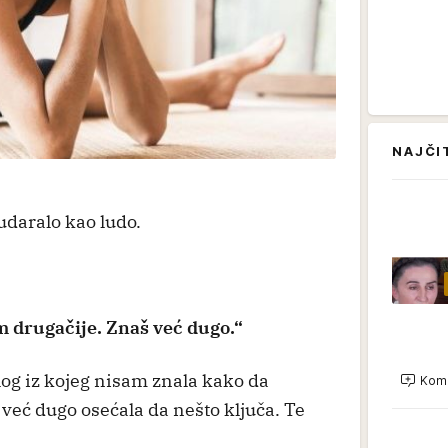
NAJČI
 udaralo kao ludo.
m drugačije. Znaš već dugo.“
log iz kojeg nisam znala kako da
Kome
m već dugo osećala da nešto ključa. Te