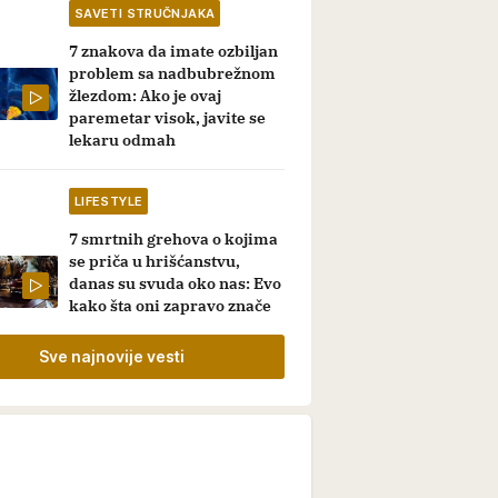
SAVETI STRUČNJAKA
7 znakova da imate ozbiljan
problem sa nadbubrežnom
žlezdom: Ako je ovaj
paremetar visok, javite se
lekaru odmah
LIFESTYLE
7 smrtnih grehova o kojima
se priča u hrišćanstvu,
danas su svuda oko nas: Evo
kako šta oni zapravo znače
Sve najnovije vesti