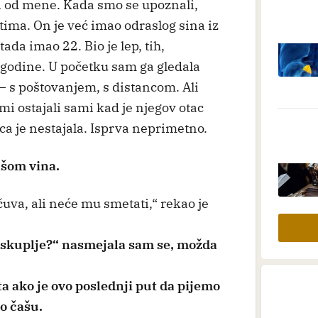
ji od mene. Kada smo se upoznali,
ima. On je već imao odraslog sina iz
ada imao 22. Bio je lep, tih,
e godine. U početku sam ga gledala
 – s poštovanjem, s distancom. Ali
mi ostajali sami kad je njegov otac
ca je nestajala. Isprva neprimetno.
lašom vina.
čuva, ali neće mu smetati,“ rekao je
ajskuplje?“ nasmejala sam se, možda
šta ako je ovo poslednji put da pijemo
o čašu.