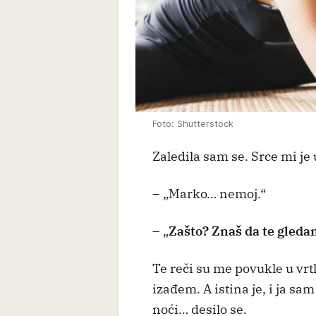
Foto: Shutterstock
Zaledila sam se. Srce mi je
– „Marko… nemoj.“
– „
Zašto? Znaš da te gleda
Te reči su me povukle u vrt
izađem. A istina je, i ja sa
noći… desilo se.