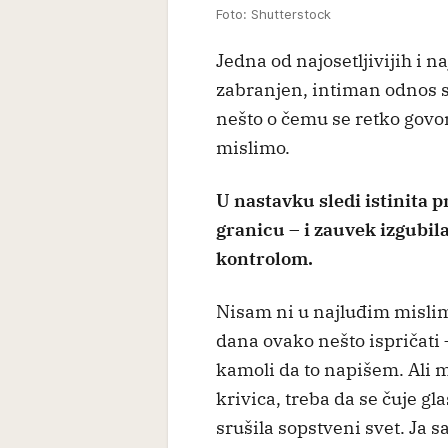
Foto: Shutterstock
Jedna od najosetljivijih i n
zabranjen, intiman odnos 
nešto o čemu se retko govori
mislimo.
U nastavku sledi istinita p
granicu – i zauvek izgubila
kontrolom.
Nisam ni u najluđim misli
dana ovako nešto ispričati – 
kamoli da to napišem. Ali mo
krivica, treba da se čuje gla
srušila sopstveni svet. Ja s