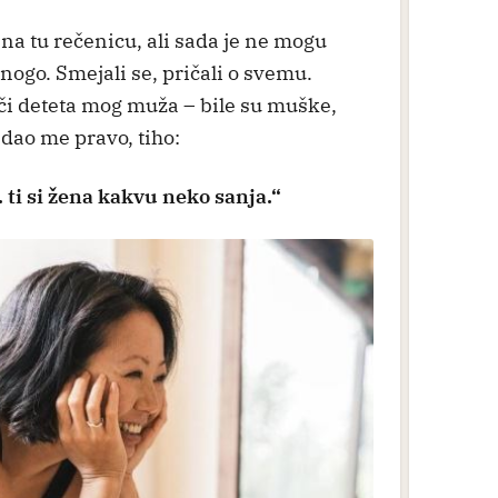
na tu rečenicu, ali sada je ne mogu
 Mnogo. Smejali se, pričali o svemu.
oči deteta mog muža – bile su muške,
edao me pravo, tiho:
. ti si žena kakvu neko sanja.“