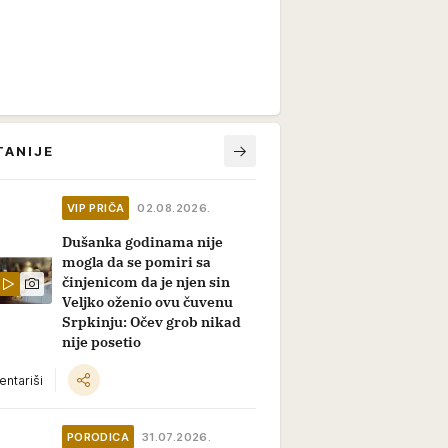
TANIJE
VIP PRIČA
02.08.2026.
Dušanka godinama nije
mogla da se pomiri sa
činjenicom da je njen sin
Veljko oženio ovu čuvenu
Srpkinju: Očev grob nikad
nije posetio
ntariši
PORODICA
31.07.2026.