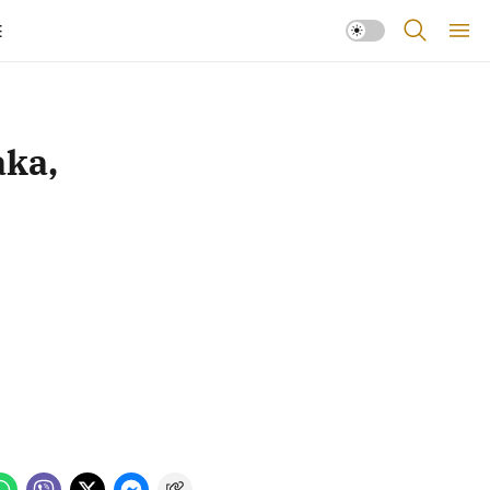
E
aka,