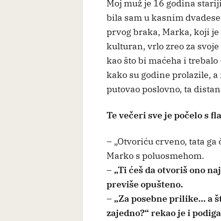
Moj muž je 16 godina stari
bila sam u kasnim dvadeset
prvog braka, Marka, koji je t
kulturan, vrlo zreo za svoj
kao što bi maćeha i trebalo
kako su godine prolazile, a 
putovao poslovno, ta distan
Te večeri sve je počelo s f
– „Otvoriću crveno, tata ga 
Marko s poluosmehom.
– „Ti ćeš da otvoriš ono n
previše opušteno.
– „Za posebne prilike... a 
zajedno?“ rekao je i podiga