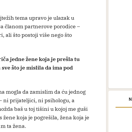
ajtežih tema upravo je ulazak u
sa članom partnerove porodice –
, ali što postoji više nego što
riča jedne žene koja je prešla tu
 sve što je mislila da ima pod
ma mogla da zamislim da ću jednog
N
ni prijateljici, ni psihologu, a
žda baš u toj tišini u kojoj me guši
s žene koja je pogrešila, žena koja je
am ta žena.