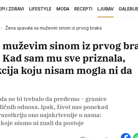
EPI I ZDRAVI
LIFESTYLE
MODA
RECEPTI
LJUBAV
GALERIJ
Žena spavala sa muževim sinom iz prvog braka
a muževim sinom iz prvog br
i: Kad sam mu sve priznala,
kcija koju nisam mogla ni da
ada ne bi trebalo da pređemo – granice
dičnih odnosa. Ipak, život nas ponekad
razotkriju ono najskrivenije u nama:
a koje nismo ni znali da postoje