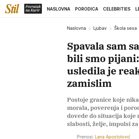
NASLOVNA
PORODICA
CELEBRITIES
L
Naslovna
Ljubav
Škola sexa
Spavala sam s
bili smo pijan
usledila je rea
zamislim
Postoje granice koje nik
morala, poverenja i poro
dovede do situacija koje 
slabosti, želje, impulsi z
Prenosi:
Lana Apostolović