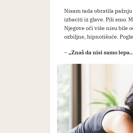
Nisam tada obratila pažnju 
izbaciti iz glave. Pili smo.
Njegove oči više nisu bile 
ozbiljne, hipnotišuće. Pogl
– „Znaš da nisi samo lepa..