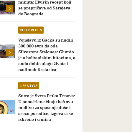
minuta: Elvirin recept koji
se prepričava od Sarajeva
do Beograda
CELEBRITIES
Vojislavu iz Gacka su nudili
300.000 evra da oda
Silvestera Stalonea: Glumio
je u holivudskim hitovima, a
onda dobio ulogu života i
nadimak Krstarica
LIFESTYLE
Sutra je Sveta Petka Trnova:
U ponoć žene čitaju baš ovu
molitvu za spasenje duše i
sreću porodice, izgovara se
iskreno i u miru