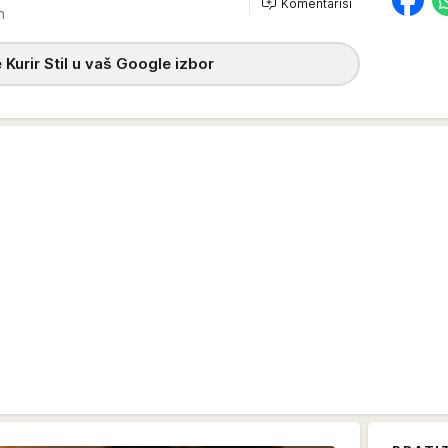
Komentariši
6h
 Kurir Stil u vaš Google izbor