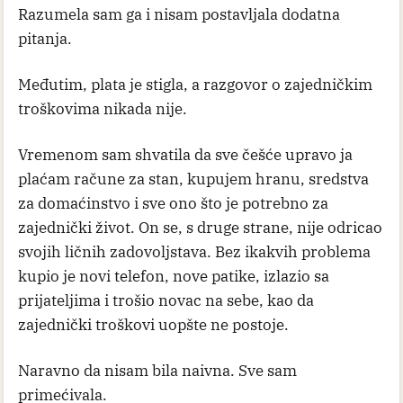
Razumela sam ga i nisam postavljala dodatna
pitanja.
Međutim, plata je stigla, a razgovor o zajedničkim
troškovima nikada nije.
Vremenom sam shvatila da sve češće upravo ja
plaćam račune za stan, kupujem hranu, sredstva
za domaćinstvo i sve ono što je potrebno za
zajednički život. On se, s druge strane, nije odricao
svojih ličnih zadovoljstava. Bez ikakvih problema
kupio je novi telefon, nove patike, izlazio sa
prijateljima i trošio novac na sebe, kao da
zajednički troškovi uopšte ne postoje.
Naravno da nisam bila naivna. Sve sam
primećivala.