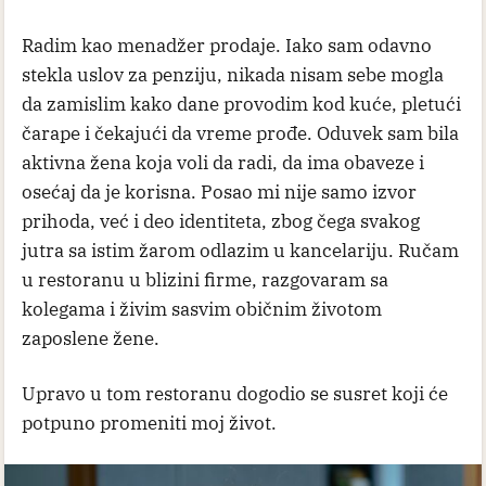
Radim kao menadžer prodaje. Iako sam odavno
stekla uslov za penziju, nikada nisam sebe mogla
da zamislim kako dane provodim kod kuće, pletući
čarape i čekajući da vreme prođe. Oduvek sam bila
aktivna žena koja voli da radi, da ima obaveze i
osećaj da je korisna. Posao mi nije samo izvor
prihoda, već i deo identiteta, zbog čega svakog
jutra sa istim žarom odlazim u kancelariju. Ručam
u restoranu u blizini firme, razgovaram sa
kolegama i živim sasvim običnim životom
zaposlene žene.
Upravo u tom restoranu dogodio se susret koji će
potpuno promeniti moj život.