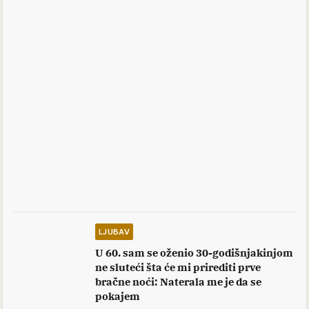
LJUBAV
U 60. sam se oženio 30-godišnjakinjom
ne sluteći šta će mi prirediti prve
bračne noći: Naterala me je da se
pokajem