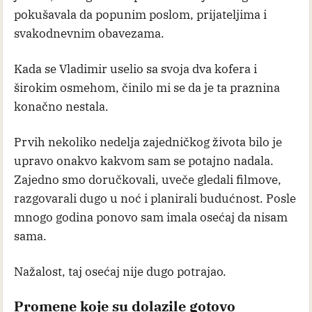
pokušavala da popunim poslom, prijateljima i
svakodnevnim obavezama.
Kada se Vladimir uselio sa svoja dva kofera i
širokim osmehom, činilo mi se da je ta praznina
konačno nestala.
Prvih nekoliko nedelja zajedničkog života bilo je
upravo onakvo kakvom sam se potajno nadala.
Zajedno smo doručkovali, uveče gledali filmove,
razgovarali dugo u noć i planirali budućnost. Posle
mnogo godina ponovo sam imala osećaj da nisam
sama.
Nažalost, taj osećaj nije dugo potrajao.
Promene koje su dolazile gotovo