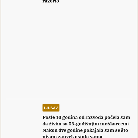
razorio
LJUBAV
Posle 10 godina od razvoda počela sam
da živim sa 53-godišnjim muškarcem:
Nakon dve godine pokajala sam se što
nisam zauvek ostala sama