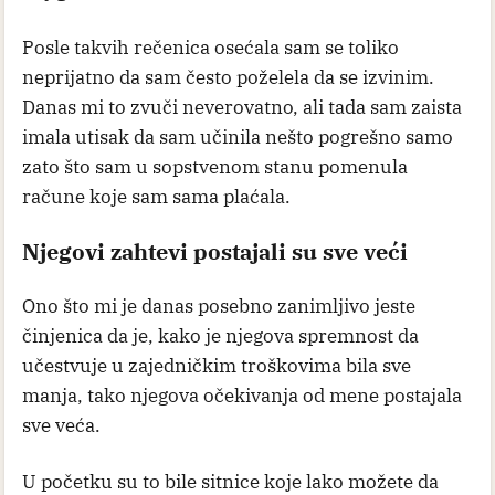
Posle takvih rečenica osećala sam se toliko
neprijatno da sam često poželela da se izvinim.
Danas mi to zvuči neverovatno, ali tada sam zaista
imala utisak da sam učinila nešto pogrešno samo
zato što sam u sopstvenom stanu pomenula
račune koje sam sama plaćala.
Njegovi zahtevi postajali su sve veći
Ono što mi je danas posebno zanimljivo jeste
činjenica da je, kako je njegova spremnost da
učestvuje u zajedničkim troškovima bila sve
manja, tako njegova očekivanja od mene postajala
sve veća.
U početku su to bile sitnice koje lako možete da