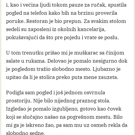
i, kao i većina ljudi tokom pauze za ručak, spustila
pogled na telefon kako bih na brzinu proverila
poruke. Restoran je bio prepun. Za svakim stolom
sedeli su zaposleni iz okolnih kancelarija,
pokušavajući da što pre pojedu i vrate se poslu.
U tom trenutku prišao mi je muškarac sa činijom
salate u rukama. Delovao je pomalo nesigurno dok
je pogledom tražio slobodno mesto. Ljubazno je
upitao da li je stolica preko puta mene zauzeta.
Podigla sam pogled i još jednom osvrnula
prostoriju. Nije bilo nijednog praznog stola.
Izgledao je pomalo izgubljeno, gotovo kao čovek
koji se slučajno našao na pogrešnom mestu. Bilo
mi ga je iskreno žao, pa sam mu uz osmeh rekla da
slobodno sedne.