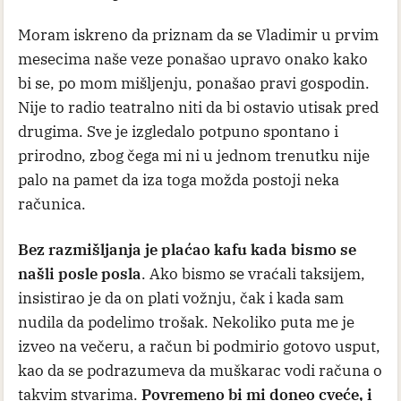
Moram iskreno da priznam da se Vladimir u prvim
mesecima naše veze ponašao upravo onako kako
bi se, po mom mišljenju, ponašao pravi gospodin.
Nije to radio teatralno niti da bi ostavio utisak pred
drugima. Sve je izgledalo potpuno spontano i
prirodno, zbog čega mi ni u jednom trenutku nije
palo na pamet da iza toga možda postoji neka
računica.
Bez razmišljanja je plaćao kafu kada bismo se
našli posle posla
. Ako bismo se vraćali taksijem,
insistirao je da on plati vožnju, čak i kada sam
nudila da podelimo trošak. Nekoliko puta me je
izveo na večeru, a račun bi podmirio gotovo usput,
kao da se podrazumeva da muškarac vodi računa o
takvim stvarima.
Povremeno bi mi doneo cveće, i