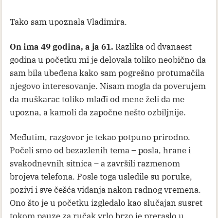
Tako sam upoznala Vladimira.
On ima 49 godina, a ja 61.
Razlika od dvanaest
godina u početku mi je delovala toliko neobično da
sam bila ubeđena kako sam pogrešno protumačila
njegovo interesovanje. Nisam mogla da poverujem
da muškarac toliko mlađi od mene želi da me
upozna, a kamoli da započne nešto ozbiljnije.
Međutim, razgovor je tekao potpuno prirodno.
Počeli smo od bezazlenih tema – posla, hrane i
svakodnevnih sitnica – a završili razmenom
brojeva telefona. Posle toga usledile su poruke,
pozivi i sve češća viđanja nakon radnog vremena.
Ono što je u početku izgledalo kao slučajan susret
tokom pauze za ručak vrlo brzo je preraslo u