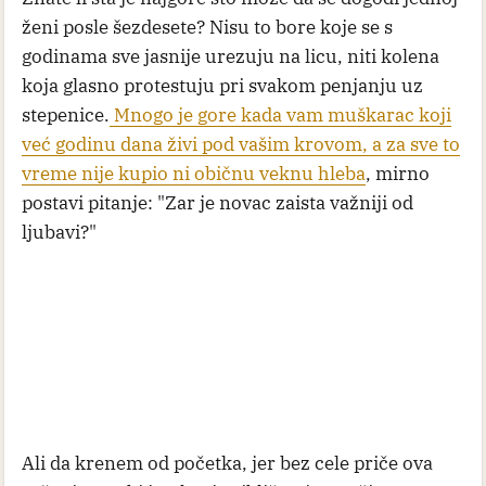
ženi posle šezdesete? Nisu to bore koje se s
godinama sve jasnije urezuju na licu, niti kolena
koja glasno protestuju pri svakom penjanju uz
stepenice.
Mnogo je gore kada vam muškarac koji
već godinu dana živi pod vašim krovom, a za sve to
vreme nije kupio ni običnu veknu hleba
, mirno
postavi pitanje: "Zar je novac zaista važniji od
ljubavi?"
Ali da krenem od početka, jer bez cele priče ova