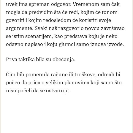
uvek ima spreman odgovor. Vremenom sam čak
mogla da predvidim šta će reći, kojim će tonom
govoriti i kojim redosledom će koristiti svoje
argumente. Svaki naš razgovor o novcu završavao
se istim scenarijem, kao predstava koju je neko
odavno napisao i koju glumci samo iznova izvode.
Prva taktika bila su obećanja.
Čim bih pomenula račune ili troškove, odmah bi
počeo da priča o velikim planovima koji samo što
nisu počeli da se ostvaruju.