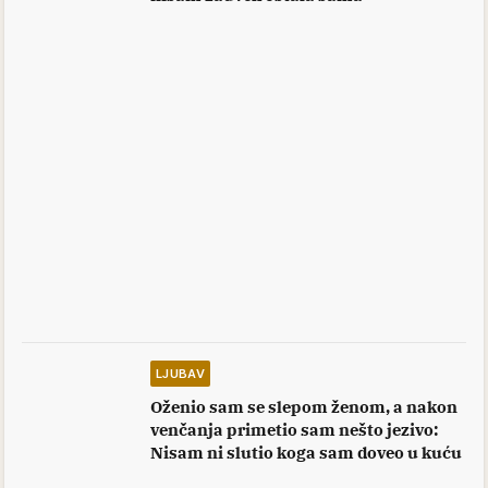
LJUBAV
Oženio sam se slepom ženom, a nakon
venčanja primetio sam nešto jezivo:
Nisam ni slutio koga sam doveo u kuću