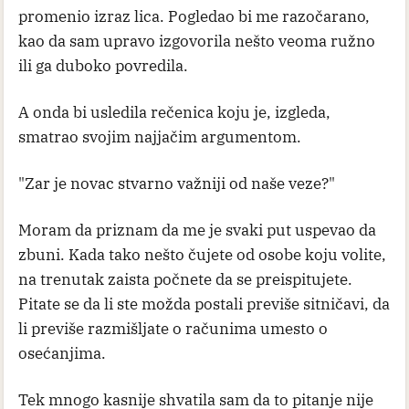
promenio izraz lica. Pogledao bi me razočarano,
kao da sam upravo izgovorila nešto veoma ružno
ili ga duboko povredila.
A onda bi usledila rečenica koju je, izgleda,
smatrao svojim najjačim argumentom.
"Zar je novac stvarno važniji od naše veze?"
Moram da priznam da me je svaki put uspevao da
zbuni. Kada tako nešto čujete od osobe koju volite,
na trenutak zaista počnete da se preispitujete.
Pitate se da li ste možda postali previše sitničavi, da
li previše razmišljate o računima umesto o
osećanjima.
Tek mnogo kasnije shvatila sam da to pitanje nije