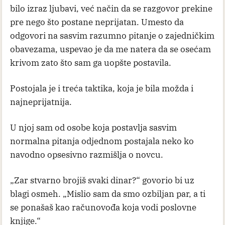
bilo izraz ljubavi, već način da se razgovor prekine
pre nego što postane neprijatan. Umesto da
odgovori na sasvim razumno pitanje o zajedničkim
obavezama, uspevao je da me natera da se osećam
krivom zato što sam ga uopšte postavila.
Postojala je i treća taktika, koja je bila možda i
najneprijatnija.
U njoj sam od osobe koja postavlja sasvim
normalna pitanja odjednom postajala neko ko
navodno opsesivno razmišlja o novcu.
„Zar stvarno brojiš svaki dinar?“ govorio bi uz
blagi osmeh. „Mislio sam da smo ozbiljan par, a ti
se ponašaš kao računovođa koja vodi poslovne
knjige.“