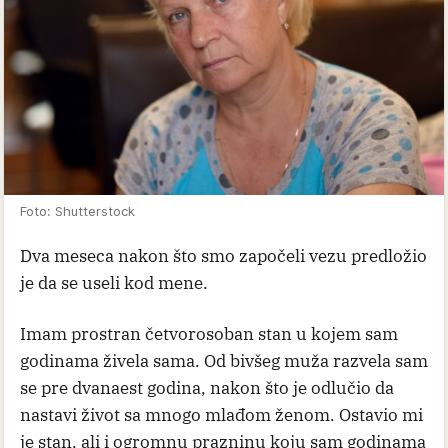
Foto: Shutterstock
Dva meseca nakon što smo započeli vezu predložio
je da se useli kod mene.
Imam prostran četvorosoban stan u kojem sam
godinama živela sama. Od bivšeg muža razvela sam
se pre dvanaest godina, nakon što je odlučio da
nastavi život sa mnogo mlađom ženom. Ostavio mi
je stan, ali i ogromnu prazninu koju sam godinama