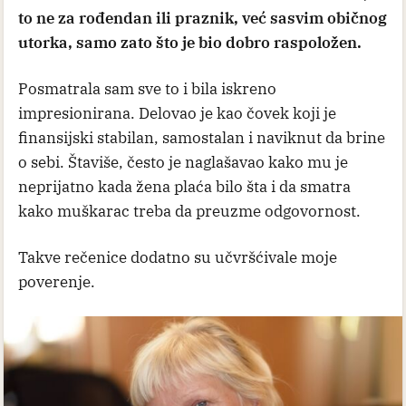
to ne za rođendan ili praznik, već sasvim običnog
utorka, samo zato što je bio dobro raspoložen.
Posmatrala sam sve to i bila iskreno
impresionirana. Delovao je kao čovek koji je
finansijski stabilan, samostalan i naviknut da brine
o sebi. Štaviše, često je naglašavao kako mu je
neprijatno kada žena plaća bilo šta i da smatra
kako muškarac treba da preuzme odgovornost.
Takve rečenice dodatno su učvršćivale moje
poverenje.