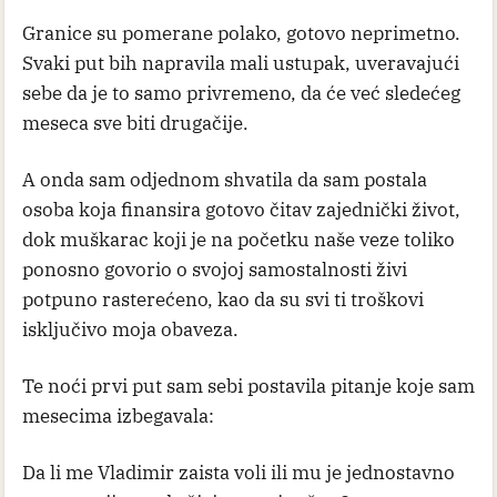
Granice su pomerane polako, gotovo neprimetno.
Svaki put bih napravila mali ustupak, uveravajući
sebe da je to samo privremeno, da će već sledećeg
meseca sve biti drugačije.
A onda sam odjednom shvatila da sam postala
osoba koja finansira gotovo čitav zajednički život,
dok muškarac koji je na početku naše veze toliko
ponosno govorio o svojoj samostalnosti živi
potpuno rasterećeno, kao da su svi ti troškovi
isključivo moja obaveza.
Te noći prvi put sam sebi postavila pitanje koje sam
mesecima izbegavala:
Da li me Vladimir zaista voli ili mu je jednostavno