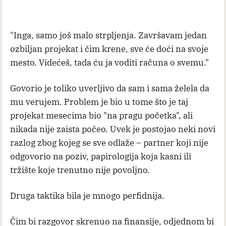
"Inga, samo još malo strpljenja. Završavam jedan
ozbiljan projekat i čim krene, sve će doći na svoje
mesto. Videćeš, tada ću ja voditi računa o svemu."
Govorio je toliko uverljivo da sam i sama želela da
mu verujem. Problem je bio u tome što je taj
projekat mesecima bio "na pragu početka", ali
nikada nije zaista počeo. Uvek je postojao neki novi
razlog zbog kojeg se sve odlaže – partner koji nije
odgovorio na poziv, papirologija koja kasni ili
tržište koje trenutno nije povoljno.
Druga taktika bila je mnogo perfidnija.
Čim bi razgovor skrenuo na finansije, odjednom bi