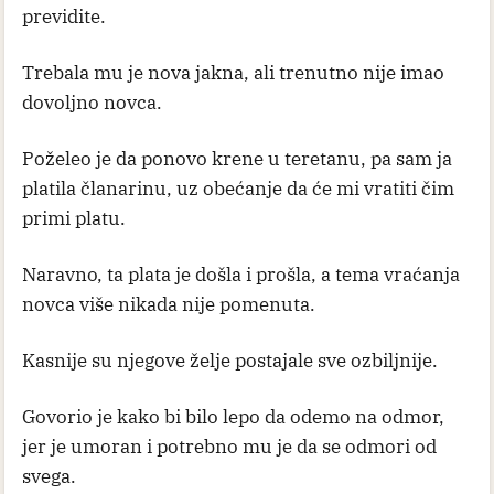
previdite.
Trebala mu je nova jakna, ali trenutno nije imao
dovoljno novca.
Poželeo je da ponovo krene u teretanu, pa sam ja
platila članarinu, uz obećanje da će mi vratiti čim
primi platu.
Naravno, ta plata je došla i prošla, a tema vraćanja
novca više nikada nije pomenuta.
Kasnije su njegove želje postajale sve ozbiljnije.
Govorio je kako bi bilo lepo da odemo na odmor,
jer je umoran i potrebno mu je da se odmori od
svega.