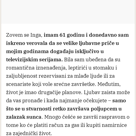
Zovem se Inga,
imam 61 godinu i donedavno sam
iskreno verovala da se velike ljubavne priče u
mojim godinama događaju isključivo u
televizijskim serijama.
Bila sam ubeđena da su
romantična iznenađenja, leptirići u stomaku i
zaljubljenost rezervisani za mlađe ljude ili za
scenariste koji vole srećne završetke. Međutim,
život je imao drugačije planove. Ljubav zaista može
da vas pronađe i kada najmanje očekujete –
samo
što se u stvarnosti retko završava poljupcem u
zalazak sunca
. Mnogo češće se završi raspravom o
tome ko će platiti račun za gas ili kupiti namirnice
za zajednički život.