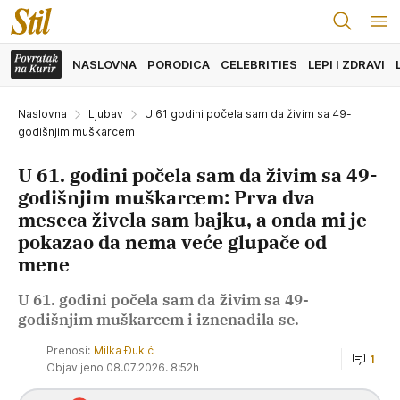
NASLOVNA
PORODICA
CELEBRITIES
LEPI I ZDRAVI
Naslovna
Ljubav
U 61 godini počela sam da živim sa 49-
godišnjim muškarcem
U 61. godini počela sam da živim sa 49-
godišnjim muškarcem: Prva dva
meseca živela sam bajku, a onda mi je
pokazao da nema veće glupače od
mene
U 61. godini počela sam da živim sa 49-
godišnjim muškarcem i iznenadila se.
Prenosi:
Milka Đukić
1
Objavljeno 08.07.2026. 8:52h