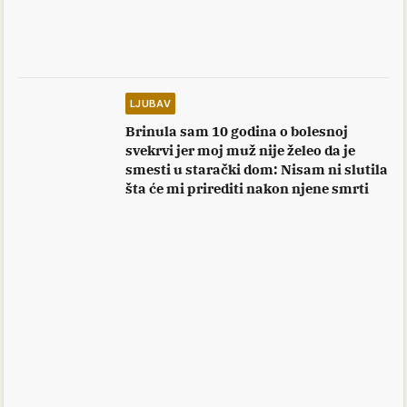
LJUBAV
Brinula sam 10 godina o bolesnoj
svekrvi jer moj muž nije želeo da je
smesti u starački dom: Nisam ni slutila
šta će mi prirediti nakon njene smrti