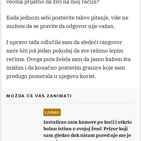
veoma prijatno da živi na moj račun?
Kada jednom sebi postavite takvo pitanje, više ne
možete da se pravite da odgovor nije važan.
I upravo tada odlučila sam da sledeći razgovor
neće biti još jedan pokušaj da sve rešimo lepim
rečima. Ovoga puta želela sam da jasno kažem šta
mislim i da konačno postavim granice koje sam
predugo pomerala u njegovu korist.
MOŽDA ĆE VAS ZANIMATI
LJUBAV
Instalirao sam kamere po kući i otkrio
bolnu istinu o svojoj ženi: Prizor koji
sam gledao dok nisam pored nje me je