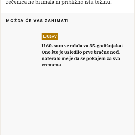
rečenica ne bi imala ni približno istu težinu.
MOŽDA ĆE VAS ZANIMATI
LJUBAV
U 60. sam se udala za 35-godišnjaka:
Ono što je usledilo prve bračne noći
nateralo me je da se pokajem za sva
vremena