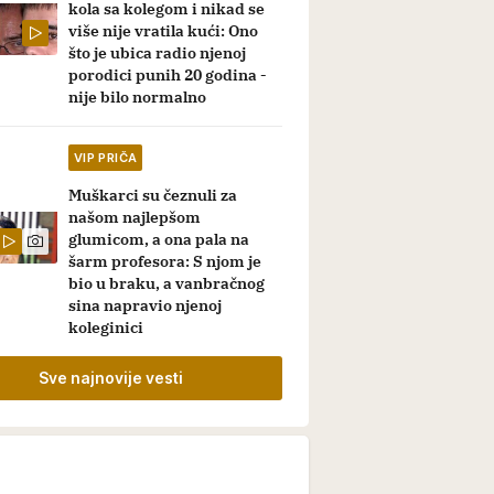
kola sa kolegom i nikad se
više nije vratila kući: Ono
što je ubica radio njenoj
porodici punih 20 godina -
nije bilo normalno
VIP PRIČA
Muškarci su čeznuli za
našom najlepšom
glumicom, a ona pala na
šarm profesora: S njom je
bio u braku, a vanbračnog
sina napravio njenoj
koleginici
Sve najnovije vesti