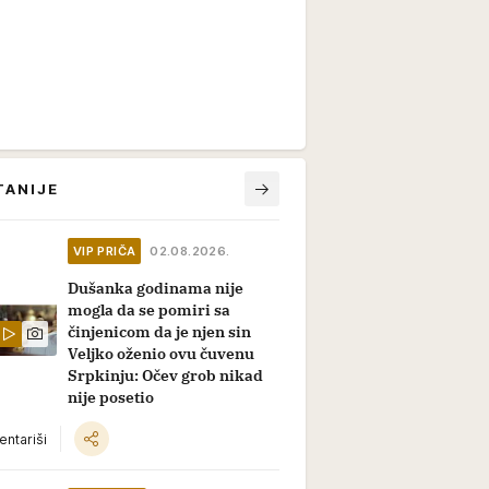
TANIJE
VIP PRIČA
02.08.2026.
Dušanka godinama nije
mogla da se pomiri sa
činjenicom da je njen sin
Veljko oženio ovu čuvenu
Srpkinju: Očev grob nikad
nije posetio
ntariši