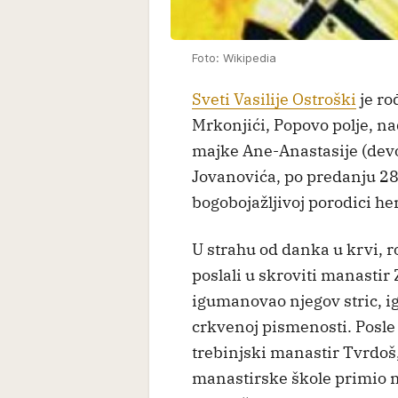
Foto: Wikipedia
Sveti Vasilije Ostroški
je ro
Mrkonjići, Popovo polje, n
majke Ane-Anastasije (devo
Jovanovića, po predanju 28
bogobojažljivoj porodici h
U strahu od danka u krvi, ro
poslali u skroviti manastir 
igumanovao njegov stric, 
crkvenoj pismenosti. Posle 
trebinjski manastir Tvrdoš
manastirske škole primio m