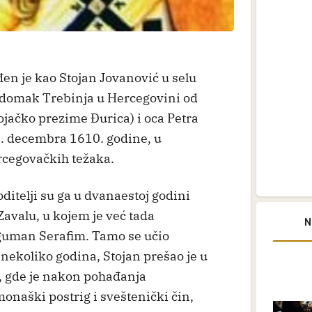
đen je kao Stojan Jovanović u selu
adomak Trebinja u Hercegovini od
jačko prezime Đurica) i oca Petra
. decembra 1610. godine, u
ercegovačkih težaka.
ditelji su ga u dvanaestoj godini
Zavalu, u kojem je već tada
N
iguman Serafim. Tamo se učio
nekoliko godina, Stojan prešao je u
, gde je nakon pohađanja
onaški postrig i sveštenički čin,