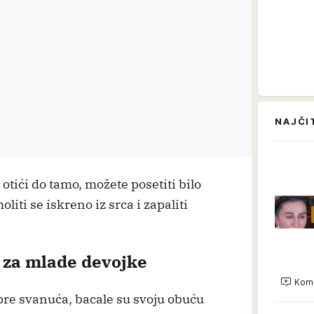
NAJČI
otići do tamo, možete posetiti bilo
liti se iskreno iz srca i zapaliti
 za mlade devojke
Kome
pre svanuća, bacale su svoju obuću