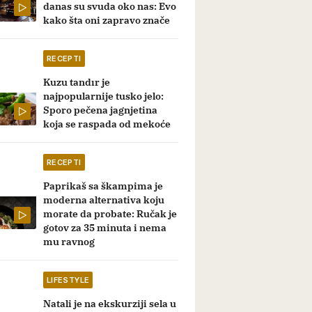
danas su svuda oko nas: Evo
kako šta oni zapravo znače
RECEPTI
Kuzu tandır je
najpopularnije tusko jelo:
Sporo pečena jagnjetina
koja se raspada od mekoće
RECEPTI
Paprikaš sa škampima je
moderna alternativa koju
morate da probate: Ručak je
gotov za 35 minuta i nema
mu ravnog
LIFESTYLE
Natali je na ekskurziji sela u