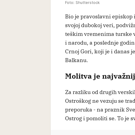
Foto: Shutterstock
Bio je pravoslavni episkop i
svojoj dubokoj veri, podvi
teškim vremenima turske vl
i narodu, a poslednje godin
Crnoj Gori, koji je i danas 
Balkanu.
Molitva je najvažni
Za razliku od drugih verski
Ostroškog ne vezuju se trad
preporuka - na praznik Svet
Ostrog i pomoliti se. To je s