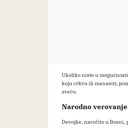
Ukoliko niste u mogućnosti 
koju crkvu ili manasitr, pomo
sveću.
Narodno verovanje
Devojke, naročito u Bosni, 