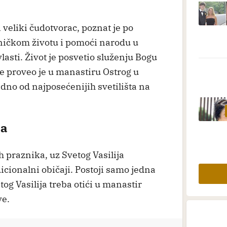
 veliki čudotvorac, poznat je po
žničkom životu i pomoći narodu u
asti. Život je posvetio služenju Bogu
e proveo je u manastiru Ostrog u
jedno od najposećenijih svetilišta na
ja
h praznika, uz Svetog Vasilija
icionalni običaji. Postoji samo jedna
og Vasilija treba otići u manastir
ve.