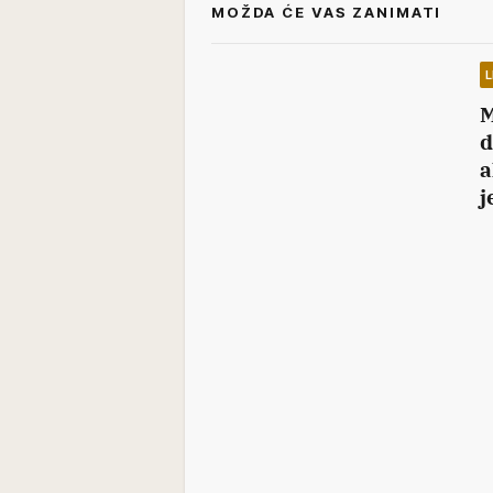
MOŽDA ĆE VAS ZANIMATI
L
M
d
a
j