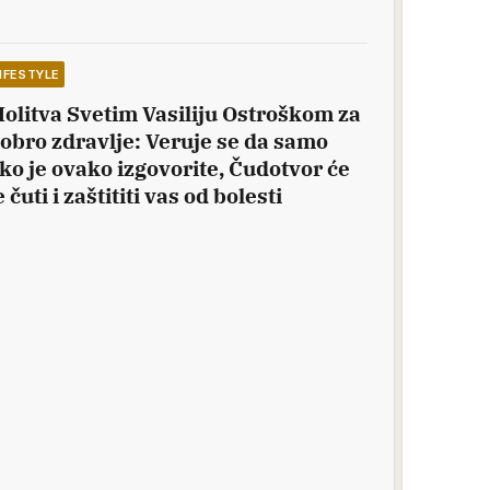
IFESTYLE
olitva Svetim Vasiliju Ostroškom za
obro zdravlje: Veruje se da samo
ko je ovako izgovorite, Čudotvor će
e čuti i zaštititi vas od bolesti