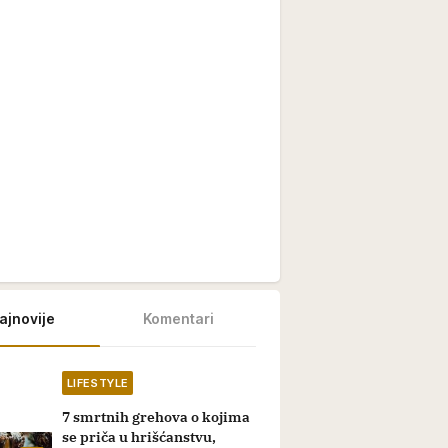
ajnovije
Komentari
LIFESTYLE
7 smrtnih grehova o kojima
se priča u hrišćanstvu,