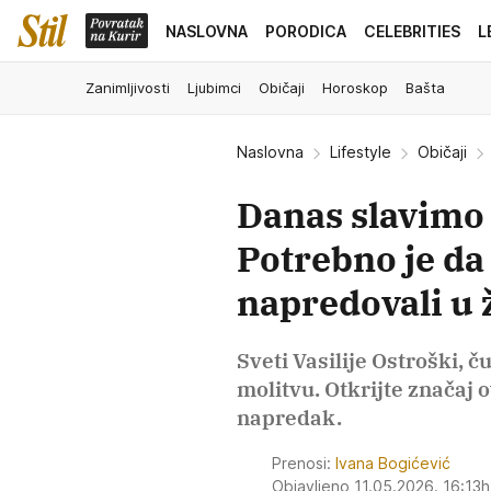
NASLOVNA
PORODICA
CELEBRITIES
L
Zanimljivosti
Ljubimci
Običaji
Horoskop
Bašta
Naslovna
Lifestyle
Običaji
Danas slavimo 
Potrebno je da
napredovali u ž
Sveti Vasilije Ostroški, 
molitvu. Otkrijte značaj 
napredak.
Prenosi:
Ivana Bogićević
Objavljeno 11.05.2026. 16:13