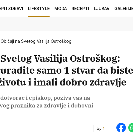
EPI I ZDRAVI
LIFESTYLE
MODA
RECEPTI
LJUBAV
GALERIJ
Običaji na Svetog Vasilija Ostroškog
Svetog Vasilija Ostroškog:
 uradite samo 1 stvar da bist
ivotu i imali dobro zdravlje
čudotvorac i episkop, poziva vas na
ovog praznika za zdravlje i duhovni
1
h