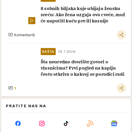
8 sobnih biljaka koje ubijaju žensku
sreću: Ako žena uzgaja ovo cveće, muž
će naputiti kuću pre ili kasnije
Komentariši
BAŠTA
28.7.2026.
Šta neuredno dvorište govori o
vlasnicima? Prvi pogled na kapiju
često otkriva o kakvoj se porodici radi
1
PRATITE NAS NA