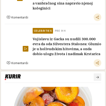
a vanbračnog sina napravio njenoj
koleginici
Komentariši
CELEBRITIES
PRE 9 H
Vojislavu iz Gacka su nudili 300.000
evra da oda Silvestera Stalonea: Glumio
je u holivudskim hitovima, a onda
dobio ulogu života i nadimak Krstarica
Komentariši