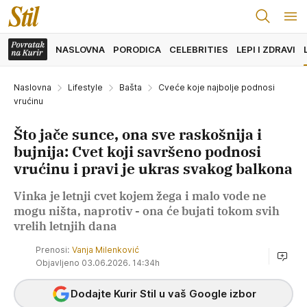
NASLOVNA
PORODICA
CELEBRITIES
LEPI I ZDRAVI
Naslovna
Lifestyle
Bašta
Cveće koje najbolje podnosi
vrućinu
Što jače sunce, ona sve raskošnija i
bujnija: Cvet koji savršeno podnosi
vrućinu i pravi je ukras svakog balkona
Vinka je letnji cvet kojem žega i malo vode ne
mogu ništa, naprotiv - ona će bujati tokom svih
vrelih letnjih dana
Prenosi:
Vanja Milenković
Objavljeno 03.06.2026. 14:34h
Dodajte Kurir Stil u vaš Google izbor