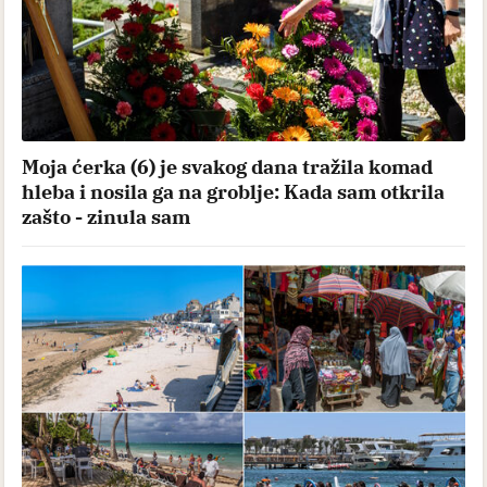
Moja ćerka (6) je svakog dana tražila komad
hleba i nosila ga na groblje: Kada sam otkrila
zašto - zinula sam