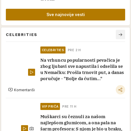
Sve najnovije vesti
CELEBRITIES
CELEBRITIES
PRE 2 H
Na vrhuncu popularnosti pevačica je
zbog ljubavi sve napustila i odselila se
u Nemačku: Prošla trnovit put, a danas
poručuje - "Bolje da ćutim..."
Komentariši
VIP PRIČA
PRE 11 H
Muškarci su čeznuli za našom
najlepšom glumicom, a ona pala na
šarm profesora: S njom je bio u braku,