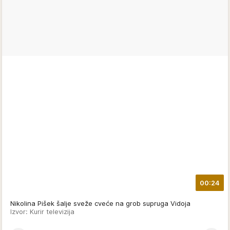
00:24
Nikolina Pišek šalje sveže cveće na grob supruga Vidoja
Izvor: Kurir televizija