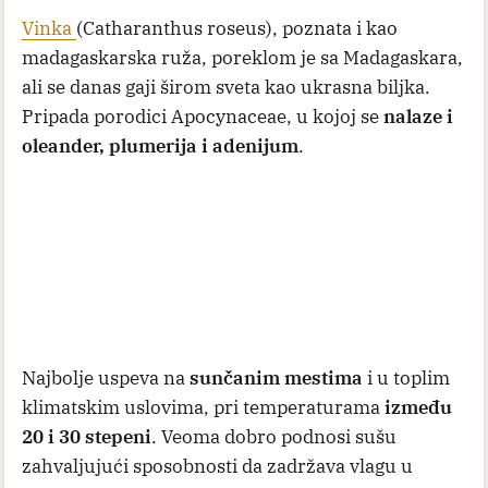
Vinka
(Catharanthus roseus), poznata i kao
madagaskarska ruža, poreklom je sa Madagaskara,
ali se danas gaji širom sveta kao ukrasna biljka.
Pripada porodici Apocynaceae, u kojoj se
nalaze i
oleander, plumerija i adenijum
.
Najbolje uspeva na
sunčanim mestima
i u toplim
klimatskim uslovima, pri temperaturama
između
20 i 30 stepeni
. Veoma dobro podnosi sušu
zahvaljujući sposobnosti da zadržava vlagu u