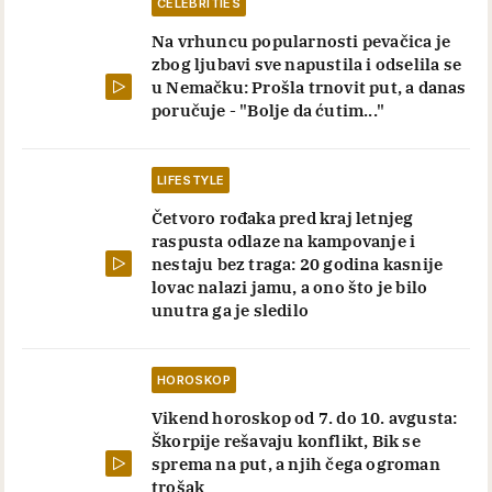
CELEBRITIES
Na vrhuncu popularnosti pevačica je
zbog ljubavi sve napustila i odselila se
u Nemačku: Prošla trnovit put, a danas
poručuje - "Bolje da ćutim..."
LIFESTYLE
Četvoro rođaka pred kraj letnjeg
raspusta odlaze na kampovanje i
nestaju bez traga: 20 godina kasnije
lovac nalazi jamu, a ono što je bilo
unutra ga je sledilo
HOROSKOP
Vikend horoskop od 7. do 10. avgusta:
Škorpije rešavaju konflikt, Bik se
sprema na put, a njih čega ogroman
trošak