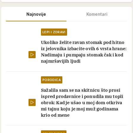
Najnovije
Komentari
LEPI I ZDRAVI
Ukoliko želite ravan stomak pod hitno
iz jelovnika izbacite ovih 6 vrsta hrane:
Nadimaju i pumpaju stomak čak i kod
najmršavijih ljudi
PORODICA
Sažalila sam se na skitnicu što prosi
ispred prodavnice i ponudila mu topli
obrok: Kad je ušao u moj dom otkriva
mi tajnu koju je moj muž godinama
krio od mene