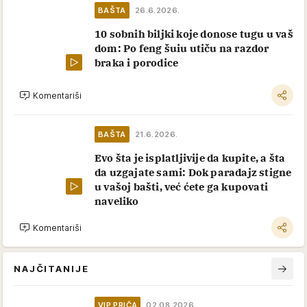
BAŠTA
26.6.2026.
10 sobnih biljki koje donose tugu u vaš
dom: Po feng šuiu utiču na razdor
braka i porodice
Komentariši
BAŠTA
21.6.2026.
Evo šta je isplatljivije da kupite, a šta
da uzgajate sami: Dok paradajz stigne
u vašoj bašti, već ćete ga kupovati
naveliko
Komentariši
NAJČITANIJE
VIP PRIČA
02.08.2026.