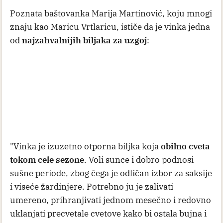
Poznata baštovanka Marija Martinović, koju mnogi
znaju kao Maricu Vrtlaricu, ističe da je vinka jedna
od
najzahvalnijih biljaka za uzgoj
:
"Vinka je izuzetno otporna biljka koja
obilno cveta
tokom cele sezone
. Voli sunce i dobro podnosi
sušne periode, zbog čega je odličan izbor za saksije
i viseće žardinjere. Potrebno ju je zalivati
umereno, prihranjivati jednom mesečno i redovno
uklanjati precvetale cvetove kako bi ostala bujna i