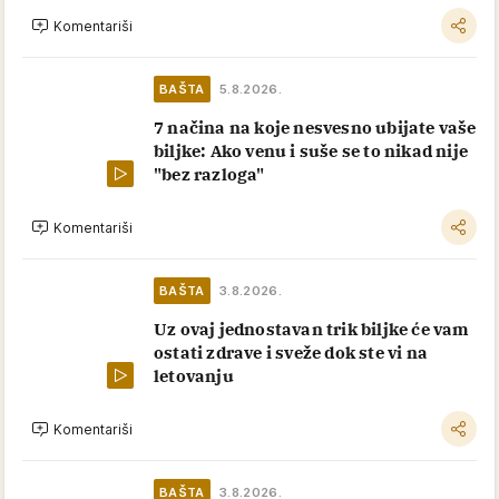
Komentariši
BAŠTA
5.8.2026.
7 načina na koje nesvesno ubijate vaše
biljke: Ako venu i suše se to nikad nije
"bez razloga"
Komentariši
BAŠTA
3.8.2026.
Uz ovaj jednostavan trik biljke će vam
ostati zdrave i sveže dok ste vi na
letovanju
Komentariši
BAŠTA
3.8.2026.