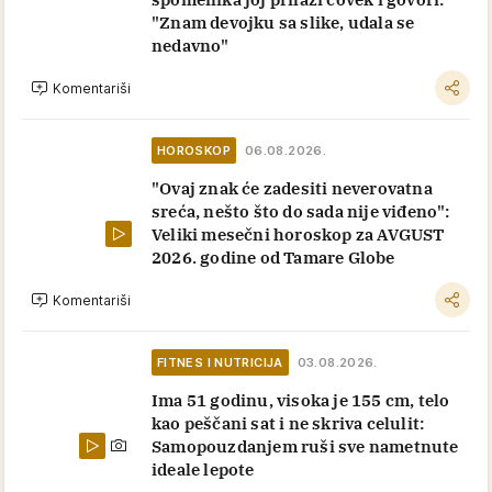
"Znam devojku sa slike, udala se
nedavno"
Komentariši
HOROSKOP
06.08.2026.
"Ovaj znak će zadesiti neverovatna
sreća, nešto što do sada nije viđeno":
Veliki mesečni horoskop za AVGUST
2026. godine od Tamare Globe
Komentariši
FITNES I NUTRICIJA
03.08.2026.
Ima 51 godinu, visoka je 155 cm, telo
kao peščani sat i ne skriva celulit:
Samopouzdanjem ruši sve nametnute
ideale lepote