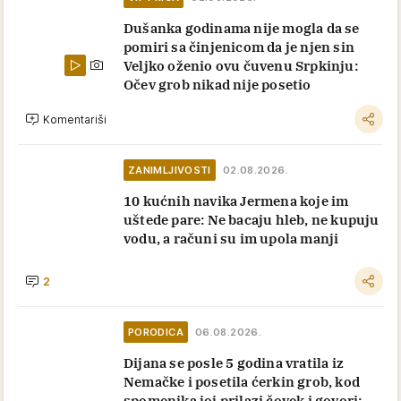
Dušanka godinama nije mogla da se
pomiri sa činjenicom da je njen sin
Veljko oženio ovu čuvenu Srpkinju:
Očev grob nikad nije posetio
Komentariši
ZANIMLJIVOSTI
02.08.2026.
10 kućnih navika Jermena koje im
uštede pare: Ne bacaju hleb, ne kupuju
vodu, a računi su im upola manji
2
PORODICA
06.08.2026.
Dijana se posle 5 godina vratila iz
Nemačke i posetila ćerkin grob, kod
spomenika joj prilazi čovek i govori: