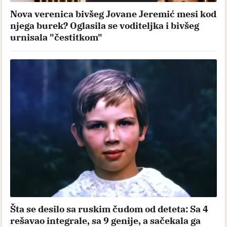
Nova verenica bivšeg Jovane Jeremić mesi kod
njega burek? Oglasila se voditeljka i bivšeg
urnisala "čestitkom"
Šta se desilo sa ruskim čudom od deteta: Sa 4
rešavao integrale, sa 9 genije, a sačekala ga