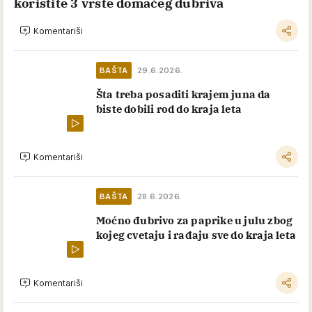
koristite 3 vrste domaćeg đubriva
Komentariši
BAŠTA
29.6.2026.
Šta treba posaditi krajem juna da
biste dobili rod do kraja leta
Komentariši
BAŠTA
28.6.2026.
Moćno đubrivo za paprike u julu zbog
kojeg cvetaju i rađaju sve do kraja leta
Komentariši