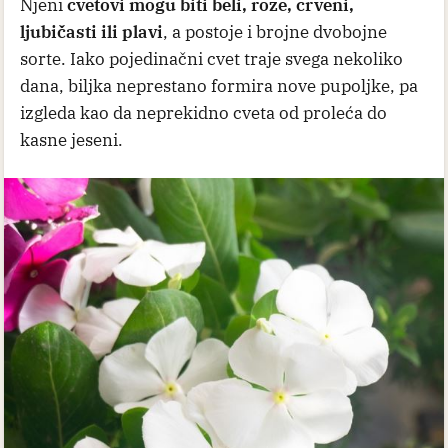
Njeni
cvetovi mogu biti beli, roze, crveni,
ljubičasti ili plavi
, a postoje i brojne dvobojne
sorte. Iako pojedinačni cvet traje svega nekoliko
dana, biljka neprestano formira nove pupoljke, pa
izgleda kao da neprekidno cveta od proleća do
kasne jeseni.