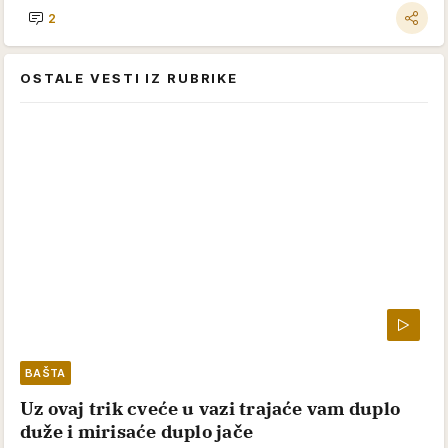
2
OSTALE VESTI IZ RUBRIKE
BAŠTA
Uz ovaj trik cveće u vazi trajaće vam duplo
duže i mirisaće duplo jače