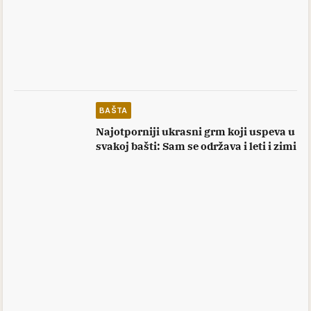
BAŠTA
Najotporniji ukrasni grm koji uspeva u
svakoj bašti: Sam se održava i leti i zimi