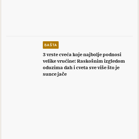
BAŠTA
3 vrste cveća koje najbolje podnosi
velike vrućine: Raskošnim izgledom
oduzima dah i cveta sve više što je
sunce jače