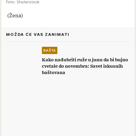
Foto: Shuterstock
(Žena)
MOŽDA ĆE VAS ZANIMATI
BAŠTA
Kako nađubriti ruže u junu da bi bujno
cvetale do novembra: Savet iskusnih
baštovana