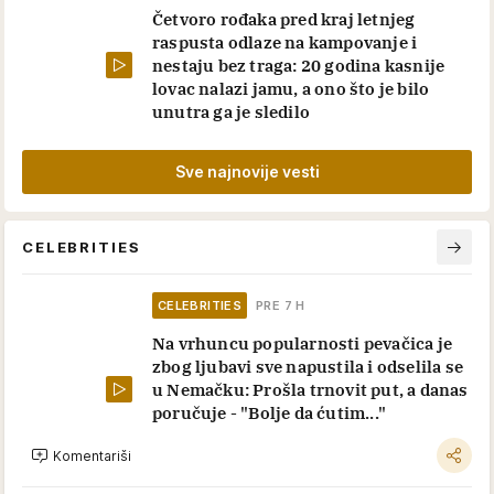
Četvoro rođaka pred kraj letnjeg
raspusta odlaze na kampovanje i
nestaju bez traga: 20 godina kasnije
lovac nalazi jamu, a ono što je bilo
unutra ga je sledilo
Sve najnovije vesti
CELEBRITIES
CELEBRITIES
PRE 7 H
Na vrhuncu popularnosti pevačica je
zbog ljubavi sve napustila i odselila se
u Nemačku: Prošla trnovit put, a danas
poručuje - "Bolje da ćutim..."
Komentariši