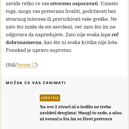
zavide retko će vas
otvoreno osporavati
. Umesto
toga, mogu vas preterano hvaliti, podržavati bez
stvarnog interesa ili prećutkivati vaše greške. Ne
zato što misle da ste savršeni, već zato što im ne
odgovara da napredujete. Zato nije svaka lepa
reč
dobronamerna
, kao što ni svaka kritika nije loša.
Ponekad je upravo suprotno.
(Stil/
Sensa
)
MOŽDA ĆE VAS ZANIMATI
LIFESTYLE
Na ove 2 stvari ni u ludilu ne treba
zavideti drugima: Mnogi to rade, a nisu
ni svesni u šta im se život pretvara