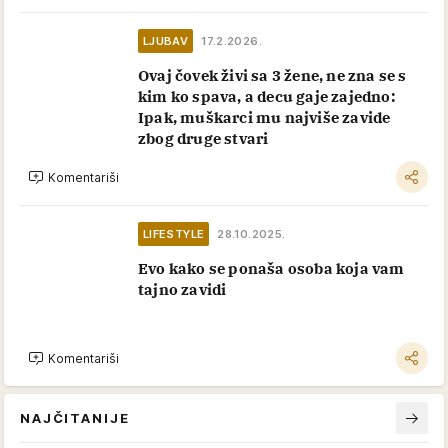
LJUBAV
17.2.2026.
Ovaj čovek živi sa 3 žene, ne zna se s
kim ko spava, a decu gaje zajedno:
Ipak, muškarci mu najviše zavide
zbog druge stvari
Komentariši
LIFESTYLE
28.10.2025.
Evo kako se ponaša osoba koja vam
tajno zavidi
Komentariši
NAJČITANIJE