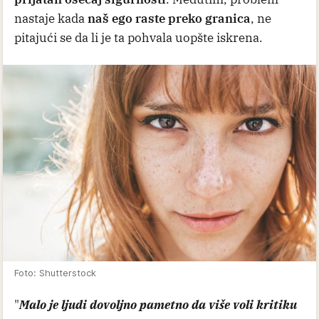
nastaje kada
naš ego raste preko granica
, ne
pitajući se da li je ta pohvala uopšte iskrena.
Foto: Shutterstock
"
Malo je ljudi dovoljno pametno da više voli kritiku