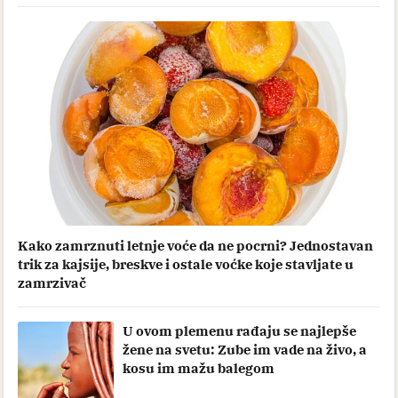
Kako zamrznuti letnje voće da ne pocrni? Jednostavan
trik za kajsije, breskve i ostale voćke koje stavljate u
zamrzivač
U ovom plemenu rađaju se najlepše
žene na svetu: Zube im vade na živo, a
kosu im mažu balegom