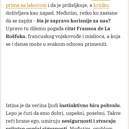
prima sa lakoćom
i da je priželjkuje, a
kritiku
doživljava kao napad. Međutim, retko ko zastane
da se zapita -
šta je zapravo korisnije za nas?
Upravo tu dilemu pogađa
citat Fransoa de La
Rošfuka
, francuskog vojskovođe i mislioca, a koja
se i danas može u svakom odnosu primeniti.
Istina je da većina ljudi
instinktivno bira pohvalu
.
Lepo je čuti da smo dobri, uspešni, posebni. Takve
reči hrane ego, umiruju
nesigurnosti i stvaraju
prijatan osećaj sigurnosti
. Međutim, problem