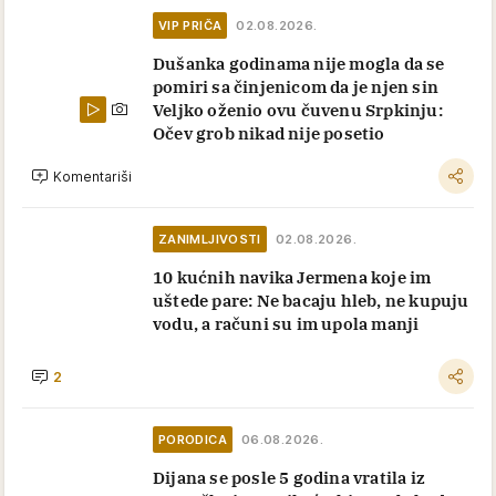
VIP PRIČA
02.08.2026.
Dušanka godinama nije mogla da se
pomiri sa činjenicom da je njen sin
Veljko oženio ovu čuvenu Srpkinju:
Očev grob nikad nije posetio
Komentariši
ZANIMLJIVOSTI
02.08.2026.
10 kućnih navika Jermena koje im
uštede pare: Ne bacaju hleb, ne kupuju
vodu, a računi su im upola manji
2
PORODICA
06.08.2026.
Dijana se posle 5 godina vratila iz