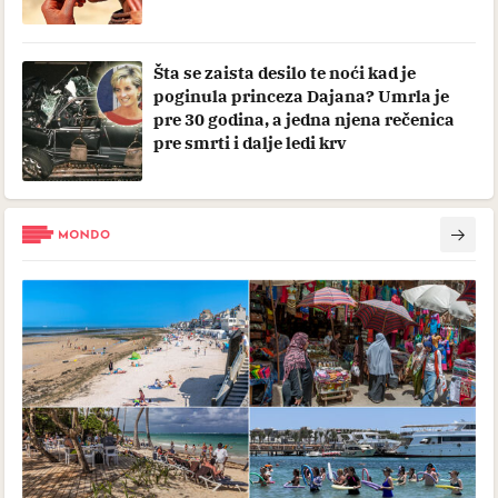
Šta se zaista desilo te noći kad je
poginula princeza Dajana? Umrla je
pre 30 godina, a jedna njena rečenica
pre smrti i dalje ledi krv