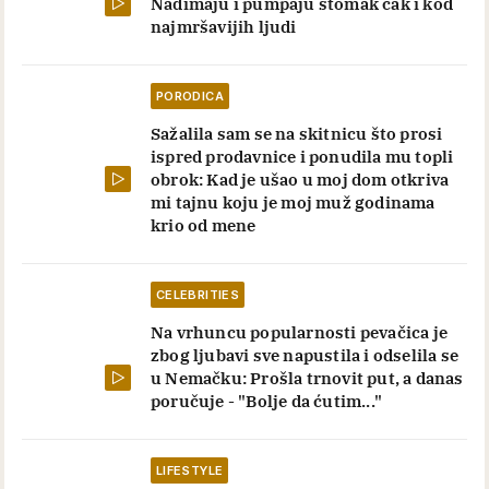
Nadimaju i pumpaju stomak čak i kod
najmršavijih ljudi
PORODICA
Sažalila sam se na skitnicu što prosi
ispred prodavnice i ponudila mu topli
obrok: Kad je ušao u moj dom otkriva
mi tajnu koju je moj muž godinama
krio od mene
CELEBRITIES
Na vrhuncu popularnosti pevačica je
zbog ljubavi sve napustila i odselila se
u Nemačku: Prošla trnovit put, a danas
poručuje - "Bolje da ćutim..."
LIFESTYLE