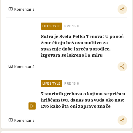
Komentariši
LIFESTYLE
PRE 15 H
Sutra je Sveta Petka Trnova: U ponoć
žene čitaju baš ovu molitvu za
spasenje duše i sreću porodice,
izgovara se iskreno i u miru
Komentariši
LIFESTYLE
PRE 15 H
7 smrtnih grehova o kojima se priča u
hrišćanstvu, danas su svuda oko nas:
Evo kako šta oni zapravo znače
Komentariši