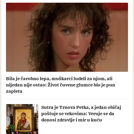
Bila je čarobno lepa, muškarci ludeli za njom, ali
nijedan nije ostao: Život čuvene glumce bio je pun
zapleta
Sutra je Trnova Petka, a jedan običaj
poštuje se vekovima: Veruje se da
donosi zdravlje i mir u kuću