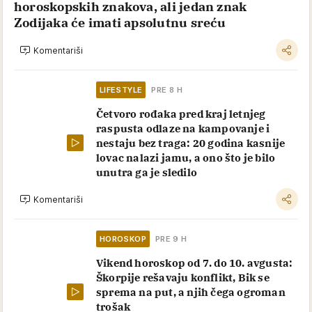
horoskopskih znakova, ali jedan znak
Zodijaka će imati apsolutnu sreću
Komentariši
LIFESTYLE
PRE 8 H
Četvoro rođaka pred kraj letnjeg
raspusta odlaze na kampovanje i
nestaju bez traga: 20 godina kasnije
lovac nalazi jamu, a ono što je bilo
unutra ga je sledilo
Komentariši
HOROSKOP
PRE 9 H
Vikend horoskop od 7. do 10. avgusta:
Škorpije rešavaju konflikt, Bik se
sprema na put, a njih čega ogroman
trošak