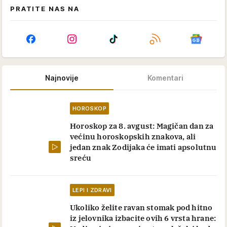
PRATITE NAS NA
Najnovije
Komentari
HOROSKOP
Horoskop za 8. avgust: Magičan dan za
većinu horoskopskih znakova, ali
jedan znak Zodijaka će imati apsolutnu
sreću
LEPI I ZDRAVI
Ukoliko želite ravan stomak pod hitno
iz jelovnika izbacite ovih 6 vrsta hrane: