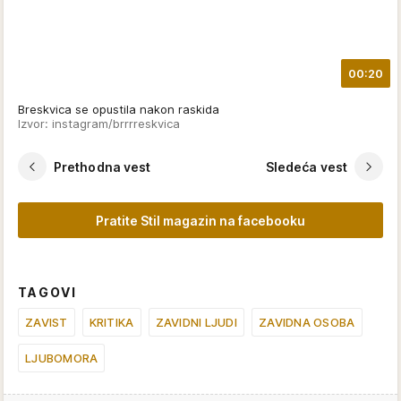
00:20
Breskvica se opustila nakon raskida
Izvor: instagram/brrrreskvica
Prethodna vest
Sledeća vest
Pratite Stil magazin na facebooku
TAGOVI
ZAVIST
KRITIKA
ZAVIDNI LJUDI
ZAVIDNA OSOBA
LJUBOMORA