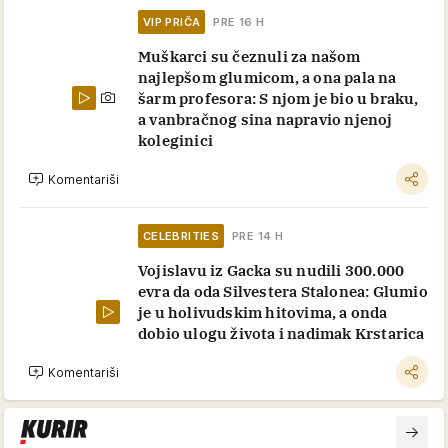
VIP PRIČA
PRE 16 H
Muškarci su čeznuli za našom
najlepšom glumicom, a ona pala na
šarm profesora: S njom je bio u braku,
a vanbračnog sina napravio njenoj
koleginici
Komentariši
CELEBRITIES
PRE 14 H
Vojislavu iz Gacka su nudili 300.000
evra da oda Silvestera Stalonea: Glumio
je u holivudskim hitovima, a onda
dobio ulogu života i nadimak Krstarica
Komentariši