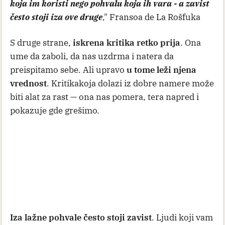
koja im koristi nego pohvalu koja ih vara - a zavist
često stoji iza ove druge
," Fransoa de La Rošfuka
S druge strane,
iskrena kritika retko prija
. Ona
ume da zaboli, da nas uzdrma i natera da
preispitamo sebe. Ali upravo
u tome leži njena
vrednost
. Kritikakoja dolazi iz dobre namere može
biti alat za rast — ona nas pomera, tera napred i
pokazuje gde grešimo.
Iza lažne pohvale često stoji zavist
. Ljudi koji vam