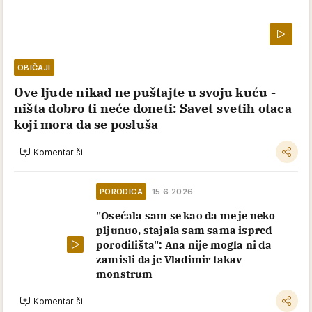
OBIČAJI
Ove ljude nikad ne puštajte u svoju kuću -
ništa dobro ti neće doneti: Savet svetih otaca
koji mora da se posluša
Komentariši
PORODICA
15.6.2026.
"Osećala sam se kao da me je neko
pljunuo, stajala sam sama ispred
porodilišta": Ana nije mogla ni da
zamisli da je Vladimir takav
monstrum
Komentariši