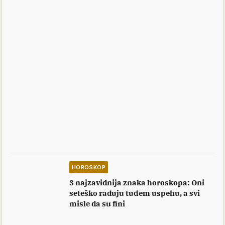
HOROSKOP
3 najzavidnija znaka horoskopa: Oni
seteško raduju tuđem uspehu, a svi
misle da su fini