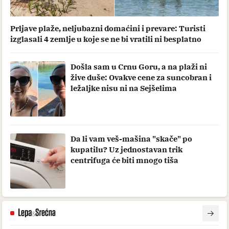
Prljave plaže, neljubazni domaćini i prevare: Turisti
izglasali 4 zemlje u koje se ne bi vratili ni besplatno
Došla sam u Crnu Goru, a na plaži ni
žive duše: Ovakve cene za suncobran i
ležaljke nisu ni na Sejšelima
Da li vam veš-mašina "skače" po
kupatilu? Uz jednostavan trik
centrifuga će biti mnogo tiša