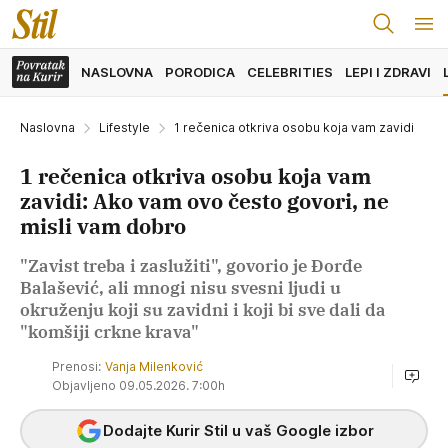
NASLOVNA
PORODICA
CELEBRITIES
LEPI I ZDRAVI
Naslovna
Lifestyle
1 rečenica otkriva osobu koja vam zavidi
1 rečenica otkriva osobu koja vam
zavidi: Ako vam ovo često govori, ne
misli vam dobro
"Zavist treba i zaslužiti", govorio je Đorđe
Balašević, ali mnogi nisu svesni ljudi u
okruženju koji su zavidni i koji bi sve dali da
"komšiji crkne krava"
Prenosi:
Vanja Milenković
Objavljeno 09.05.2026. 7:00h
Dodajte Kurir Stil u vaš Google izbor