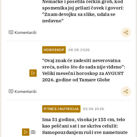
Nemačke i posetila ćerkin grob, kod
spomenika joj prilazi čovek i govori:
"Znam devojku sa slike, udala se
nedavno"
Komentariši
HOROSKOP
06.08.2026.
"Ovaj znak će zadesiti neverovatna
sreća, nešto što do sada nije viđeno":
Veliki mesečni horoskop za AVGUST
2026. godine od Tamare Globe
Komentariši
FITNES I NUTRICIJA
03.08.2026.
Ima 51 godinu, visoka je 155 cm, telo
kao peščani sat i ne skriva celulit:
Samopouzdanjem ruši sve nametnute