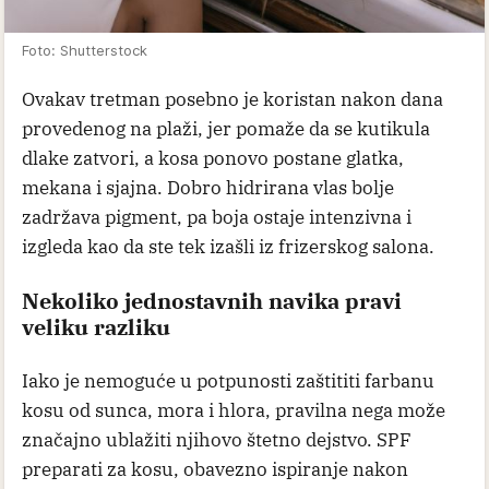
Foto: Shutterstock
Ovakav tretman posebno je koristan nakon dana
provedenog na plaži, jer pomaže da se kutikula
dlake zatvori, a kosa ponovo postane glatka,
mekana i sjajna. Dobro hidrirana vlas bolje
zadržava pigment, pa boja ostaje intenzivna i
izgleda kao da ste tek izašli iz frizerskog salona.
Nekoliko jednostavnih navika pravi
veliku razliku
Iako je nemoguće u potpunosti zaštititi farbanu
kosu od sunca, mora i hlora, pravilna nega može
značajno ublažiti njihovo štetno dejstvo. SPF
preparati za kosu, obavezno ispiranje nakon