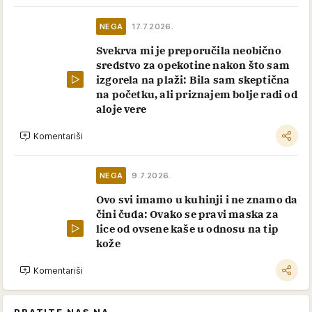
NEGA
17.7.2026.
Svekrva mi je preporučila neobično
sredstvo za opekotine nakon što sam
izgorela na plaži: Bila sam skeptična
na početku, ali priznajem bolje radi od
aloje vere
Komentariši
NEGA
9.7.2026.
Ovo svi imamo u kuhinji i ne znamo da
čini čuda: Ovako se pravi maska za
lice od ovsene kaše u odnosu na tip
kože
Komentariši