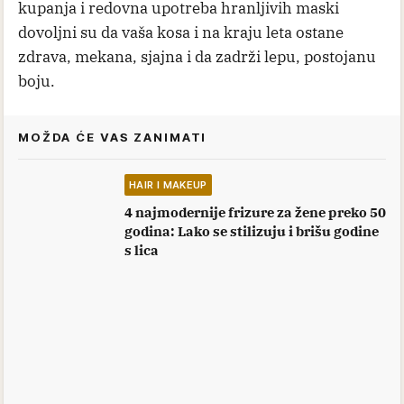
kupanja i redovna upotreba hranljivih maski
dovoljni su da vaša kosa i na kraju leta ostane
zdrava, mekana, sjajna i da zadrži lepu, postojanu
boju.
MOŽDA ĆE VAS ZANIMATI
HAIR I MAKEUP
4 najmodernije frizure za žene preko 50
godina: Lako se stilizuju i brišu godine
s lica