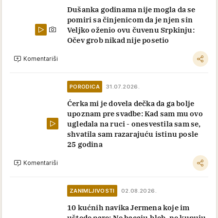
Dušanka godinama nije mogla da se
pomiri sa činjenicom da je njen sin
Veljko oženio ovu čuvenu Srpkinju:
Očev grob nikad nije posetio
Komentariši
PORODICA
31.07.2026.
Ćerka mi je dovela dečka da ga bolje
upoznam pre svadbe: Kad sam mu ovo
ugledala na ruci - onesvestila sam se,
shvatila sam razarajuću istinu posle
25 godina
Komentariši
ZANIMLJIVOSTI
02.08.2026.
10 kućnih navika Jermena koje im
uštede pare: Ne bacaju hleb, ne kupuju