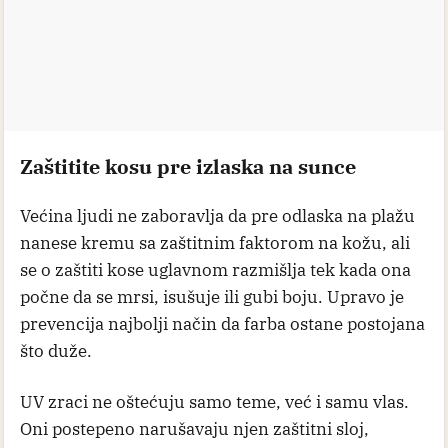
Zaštitite kosu pre izlaska na sunce
Većina ljudi ne zaboravlja da pre odlaska na plažu
nanese kremu sa zaštitnim faktorom na kožu, ali
se o zaštiti kose uglavnom razmišlja tek kada ona
počne da se mrsi, isušuje ili gubi boju. Upravo je
prevencija najbolji način da farba ostane postojana
što duže.
UV zraci ne oštećuju samo teme, već i samu vlas.
Oni postepeno narušavaju njen zaštitni sloj,