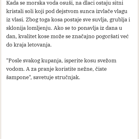
Kada se morska voda osuši, na dlaci ostaju sitni
kristali soli koji pod dejstvom sunca izvlače vlagu
iz vlasi. Zbog toga kosa postaje sve suvlja, grublja i
sklonija lomljenju. Ako se to ponavlja iz dana u
dan, kvalitet kose može se značajno pogoršati već
do kraja letovanja.
"Posle svakog kupanja, isperite kosu svežom
vodom. A za pranje koristite nežne, čiste
šampone", savetuje stručnjak.