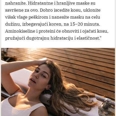
nahranite. Hidratantne i hranljive maske su
savršene za ovo. Dobro iscedite kosu, uklonite
višak vlage peškirom i nanesite masku na celu
dužinu, izbegavajući koren, na 15–20 minuta.
Aminokiseline i proteini će obnoviti i ojačati kosu,
pružajući dugotrajnu hidrataciju i elastičnost."