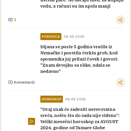
vodu, a računi su im upola manji
2
PORODICA
06.08.2026.
Dijana se posle 5 godina vratila iz
Nemačke i posetila ćerkin grob, kod
spomenika joj prilazi čovek i govori:
"Znam devojku sa slike, udala se
nedavno"
Komentariši
HOROSKOP
06.08.2026.
"Ovaj znak će zadesiti neverovatna
sreća, nešto što do sada nije viđeno":
Veliki mesečni horoskop za AVGUST
2026. godine od Tamare Globe