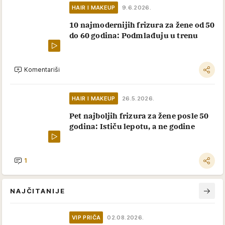
HAIR I MAKEUP
9.6.2026.
10 najmodernijih frizura za žene od 50
do 60 godina: Podmlađuju u trenu
Komentariši
HAIR I MAKEUP
26.5.2026.
Pet najboljih frizura za žene posle 50
godina: Ističu lepotu, a ne godine
1
NAJČITANIJE
VIP PRIČA
02.08.2026.