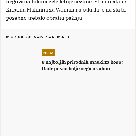
negovana tokom cele letnje sezone
. Stručnjakinja
Kristina Malinina za Woman.ru otkrila je na šta bi
posebno trebalo obratiti pažnju.
MOŽDA ĆE VAS ZANIMATI
NEGA
8 najboljih prirodnih maski za kosu:
Rade posao bolje nego u salonu