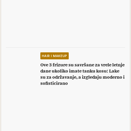
HAIR I MAKEUP
Ove 3 frizure su savršane za vrele letnje
dane ukoliko imate tanku kosu: Lake
su za održavanje, a izgledaju moderno i
sofisticirano