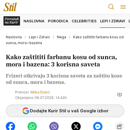
NASLOVNA
PORODICA
CELEBRITIES
LEPI I ZDRAVI
Naslovna
Lepi i Zdravi
Nega
Kako zaštititi farbanu kosu od
sunca, mora i bazena
Kako zaštititi farbanu kosu od sunca,
mora i bazena: 3 korisna saveta
Frizeri otkrivaju 3 korisna saveta za zaštitu kose
od sunca, mora i bazena.
Prenosi:
Milka Đukić
Objavljeno 06.07.2026. 14:42h
Dodajte Kurir Stil u vaš Google izbor