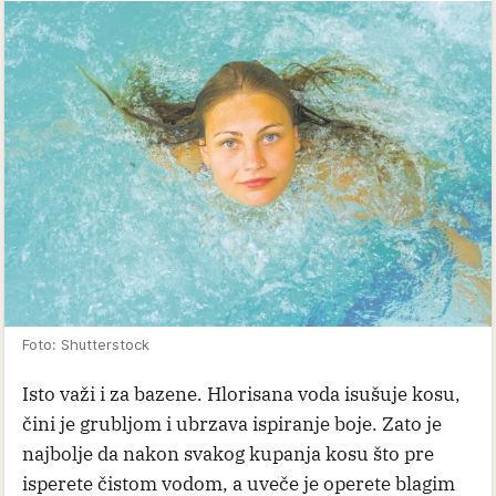
Foto: Shutterstock
Isto važi i za bazene. Hlorisana voda isušuje kosu,
čini je grubljom i ubrzava ispiranje boje. Zato je
najbolje da nakon svakog kupanja kosu što pre
isperete čistom vodom, a uveče je operete blagim