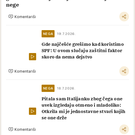
nege
Komentariši
NEGA
19.7.2026.
Gde najčešće grešimo kad koristimo
SPF: U ovom slučaju zaštitni faktor
skoro da nema dejstvo
Komentariši
NEGA
18.7.2026.
Pitala sam Italijanku zbog čega one
uvek izgledaju otmeno i mladoliko:
Otkrila mi je jednostavne stvari kojih
se one drže
Komentariši