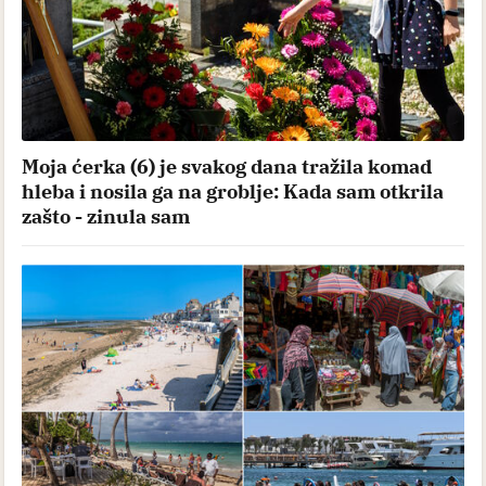
Moja ćerka (6) je svakog dana tražila komad
hleba i nosila ga na groblje: Kada sam otkrila
zašto - zinula sam