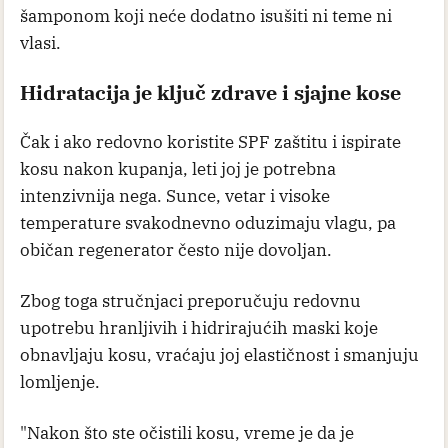
šamponom koji neće dodatno isušiti ni teme ni
vlasi.
Hidratacija je ključ zdrave i sjajne kose
Čak i ako redovno koristite SPF zaštitu i ispirate
kosu nakon kupanja, leti joj je potrebna
intenzivnija nega. Sunce, vetar i visoke
temperature svakodnevno oduzimaju vlagu, pa
običan regenerator često nije dovoljan.
Zbog toga stručnjaci preporučuju redovnu
upotrebu hranljivih i hidrirajućih maski koje
obnavljaju kosu, vraćaju joj elastičnost i smanjuju
lomljenje.
"Nakon što ste očistili kosu, vreme je da je