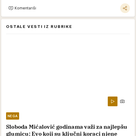
Komentariši
OSTALE VESTI IZ RUBRIKE
NEGA
Sloboda Mićalović godinama važi za najlepšu
glumicu: Evo koji su ključni koraci njene