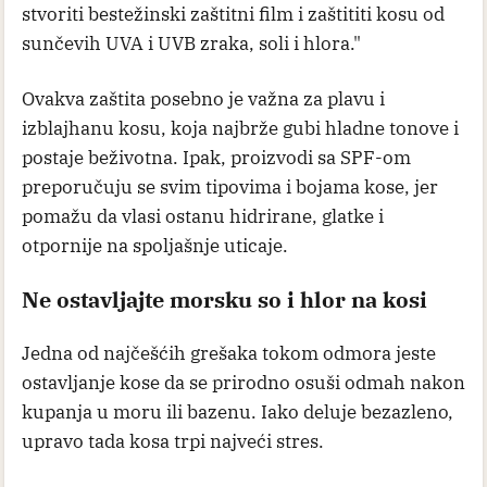
stvoriti bestežinski zaštitni film i zaštititi kosu od
sunčevih UVA i UVB zraka, soli i hlora."
Ovakva zaštita posebno je važna za plavu i
izblajhanu kosu, koja najbrže gubi hladne tonove i
postaje beživotna. Ipak, proizvodi sa SPF-om
preporučuju se svim tipovima i bojama kose, jer
pomažu da vlasi ostanu hidrirane, glatke i
otpornije na spoljašnje uticaje.
Ne ostavljajte morsku so i hlor na kosi
Jedna od najčešćih grešaka tokom odmora jeste
ostavljanje kose da se prirodno osuši odmah nakon
kupanja u moru ili bazenu. Iako deluje bezazleno,
upravo tada kosa trpi najveći stres.