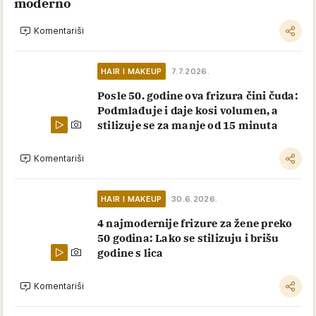
moderno
Komentariši
HAIR I MAKEUP
7.7.2026.
Posle 50. godine ova frizura čini čuda:
Podmlađuje i daje kosi volumen, a
stilizuje se za manje od 15 minuta
Komentariši
HAIR I MAKEUP
30.6.2026.
4 najmodernije frizure za žene preko
50 godina: Lako se stilizuju i brišu
godine s lica
Komentariši