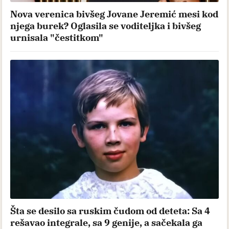
Nova verenica bivšeg Jovane Jeremić mesi kod
njega burek? Oglasila se voditeljka i bivšeg
urnisala "čestitkom"
Šta se desilo sa ruskim čudom od deteta: Sa 4
rešavao integrale, sa 9 genije, a sačekala ga