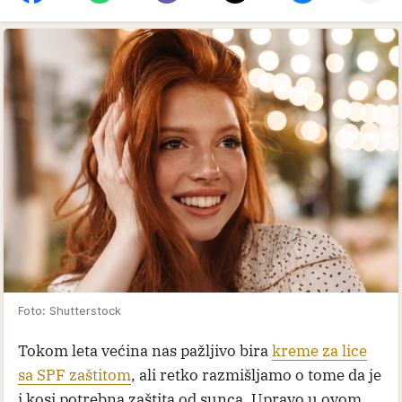
Foto: Shutterstock
Tokom leta većina nas pažljivo bira
kreme za lice
sa SPF zaštitom
, ali retko razmišljamo o tome da je
i kosi potrebna zaštita od sunca. Upravo u ovom