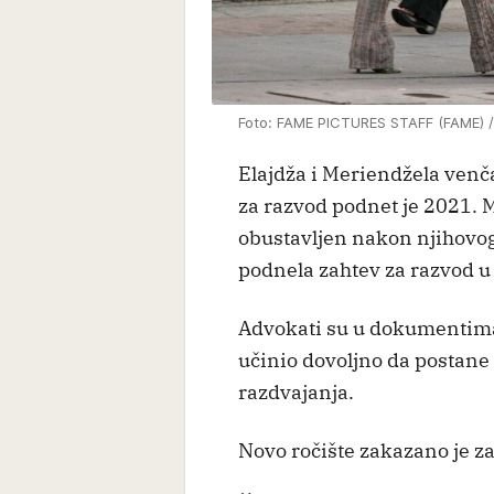
Foto: FAME PICTURES STAFF (FAME) /
Elajdža i Meriendžela venča
za razvod podnet je 2021. 
obustavljen nakon njihovog
podnela zahtev za razvod u
Advokati su u dokumentima 
učinio dovoljno da postane 
razdvajanja.
Novo ročište zakazano je za 