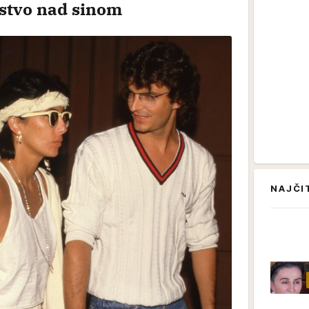
ljstvo nad sinom
NAJČI