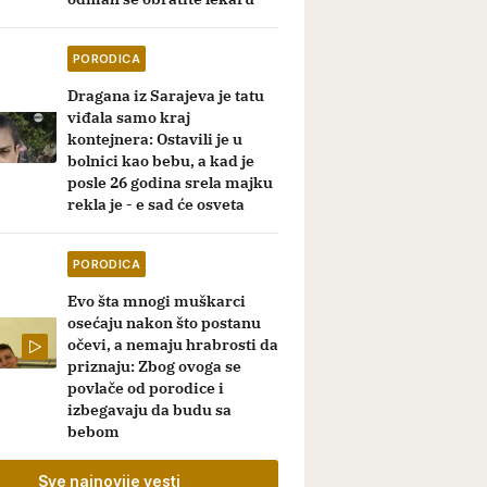
PORODICA
Dragana iz Sarajeva je tatu
viđala samo kraj
kontejnera: Ostavili je u
bolnici kao bebu, a kad je
posle 26 godina srela majku
rekla je - e sad će osveta
PORODICA
Evo šta mnogi muškarci
osećaju nakon što postanu
očevi, a nemaju hrabrosti da
priznaju: Zbog ovoga se
povlače od porodice i
izbegavaju da budu sa
bebom
Sve najnovije vesti