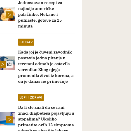
Jednostavan recept za
najbolje američke
palačinke: Mekane i
pufnaste, gotove za 25
minuta
LJUBAV
Kada joj je čuveni zavodnik
postavio jedno pitanje u
teretani odmah je ostavila
verenika: Zbog njega
promenila život iz korena, a
on je danas ne primećuje
LEPI I ZDRAVI
Da li ste znali da se rani
znaci diajbetesa pojavljuju u
stopalima? Ukoliko
primetite ovih 12 simptoma
odmah se obratite lekaru