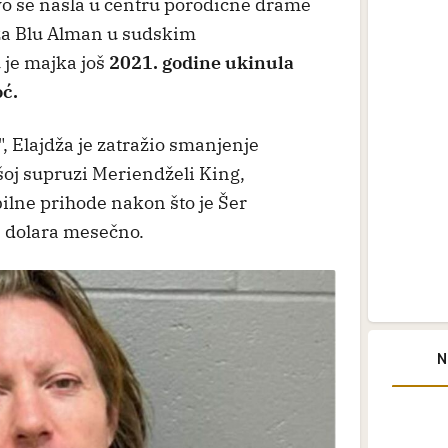
 se našla u centru porodične drame
dža Blu Alman u sudskim
je majka još
2021. godine ukinula
ć.
", Elajdža je zatražio smanjenje
šoj supruzi Meriendželi King,
ilne prihode nakon što je Šer
0 dolara mesečno.
N