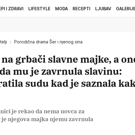
EPI I ZDRAVI
LIFESTYLE
MODA
RECEPTI
LJUBAV
GALERIJ
telji
Porodična drama Šer i njenog sina
o na grbači slavne majke, a o
da mu je zavrnula slavinu:
atila sudu kad je saznala kak
dnici je rekao da nema novca za
er je njegova majka njemu zavrnula