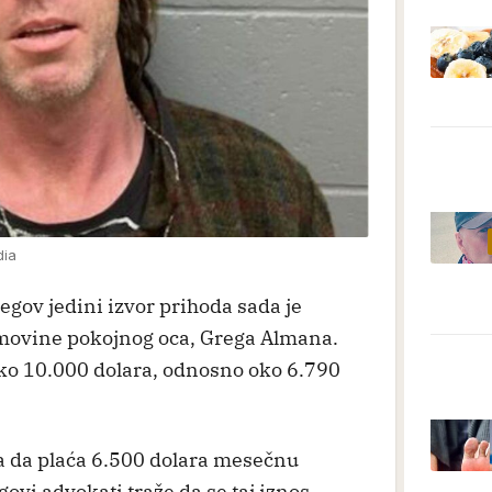
dia
gov jedini izvor prihoda sada je
imovine pokojnog oca, Grega Almana.
o 10.000 dolara, odnosno oko 6.790
a da plaća 6.500 dolara mesečnu
govi advokati traže da se taj iznos