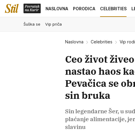
NASLOVNA
PORODICA
CELEBRITIES
L
Šuška se
Vip priča
Naslovna
Celebrities
Vip rodi
Ceo život žive
nastao haos ka
Pevačica se obr
sin bruka
Sin legendarne Šer, u su
plaćanje alimentacije, j
slavinu