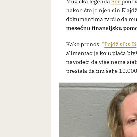
Muzička legenda
Šer
ponovo
nakon što je njen sin Elaj
dokumentima tvrdio da mu 
mesečnu finansijsku pomo
Kako prenosi "
Pejdž siks
alimentacije koju plaća biv
navodeći da više nema stab
prestala da mu šalje 10.00