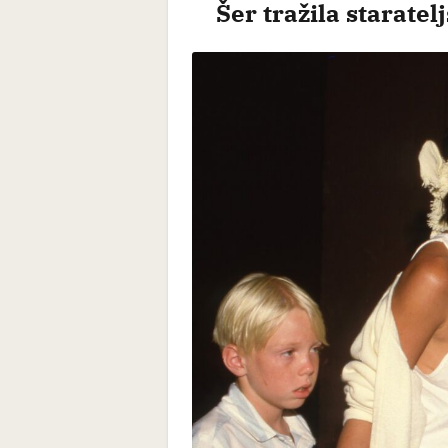
Šer tražila starate