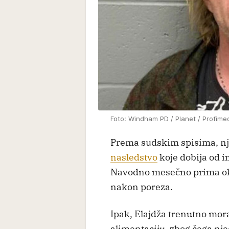
Foto: Windham PD / Planet / Profime
Prema sudskim spisima, nje
nasledstvo
koje dobija od 
Navodno mesečno prima ok
nakon poreza.
Ipak, Elajdža trenutno mor
alimentaciju, zbog čega nje