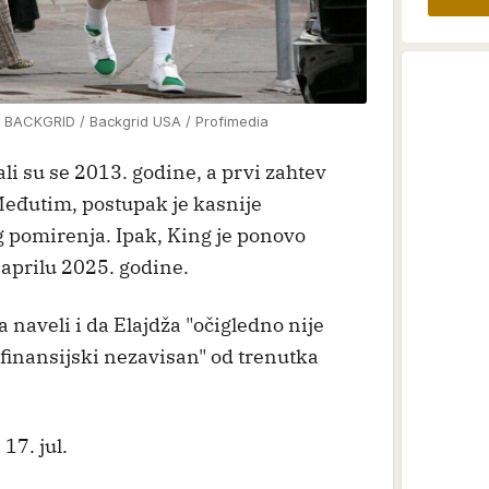
 BACKGRID / Backgrid USA / Profimedia
li su se 2013. godine, a prvi zahtev
Međutim, postupak je kasnije
 pomirenja. Ipak, King je ponovo
 aprilu 2025. godine.
naveli i da Elajdža "očigledno nije
finansijski nezavisan" od trenutka
17. jul.