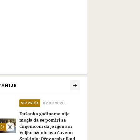
TANIJE
VIP PRIČA
02.08.2026.
Dušanka godinama nije
mogla da se pomiri sa
činjenicom da je njen sin
Veljko oženio ovu čuvenu
Srpkinju: Očev grob nikad