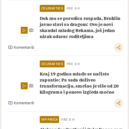
kuću - ništa dobro ti neće doneti: Savet
svetih otaca koji mora da se posluša
Komentariši
OSTALE VESTI IZ RUBRIKE
VIP PRIČA
PRE 1 H