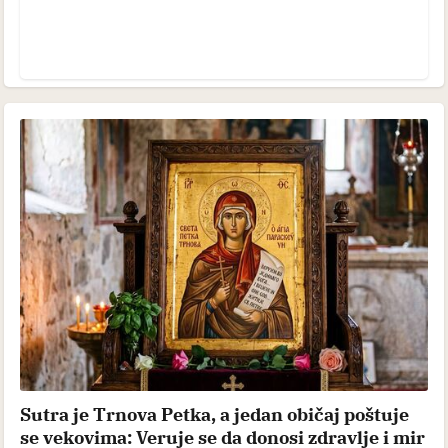
Prethodna vest
Sledeća vest
Pratite Stil magazin na facebooku
TAGOVI
MUSTAFA NADAREVIĆ
RAK PLUĆA
GLUMAC
Budi deo Stil zajednice.
Komentariši