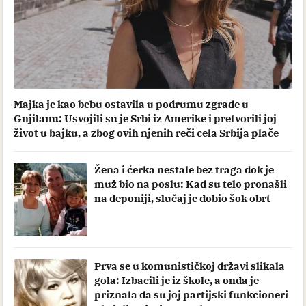
Komentariši
ZANIMLJIVOSTI
PRE 3 H
Ženu izbacio iz spavaće sobe, pa u
bačni krevet doveo svastiku: Svi su
šaputali i zapanjeno odmahivali
glavom zbog onog što je Frojd radio
svojoj ćerki Ani
Komentariši
ZANIMLJIVOSTI
PRE 3 H
Kad ju je ugledala u porodilištu, majka
je vrisnula je od šoka, a otac glavu
okrenuo: Začudili su se da posle 8
godina Natalija ovako izgleda
Komentariši