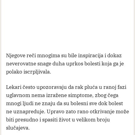
- Kad sam shvatio da je to deo života, da je bolest
deo života, onda sam je prihvatio. Kad nešto
prihvatiš s ljubavlju, onda se može pobediti
zloćudna bolest - pričao je Mustafa tada.
- Mogu da im poručim da ne budu primitivni kao
ja, da se ne plaše doktora. Meni je doktor još kao
malom detetu bio ''jao'', od zubara pa nadalje, sve
je bilo strašno. Dobro je da se ide na vreme na
preglede, jer onda je izlečivost vrlo blizu.