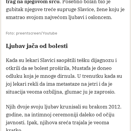
trag na njegovom srcu
. Posebno bolan bio je
gubitak njegove treće supruge Slavice, žene koju je
smatrao svojom najvećom ljubavi i osloncem.
Foto: preentscreen/Youtube