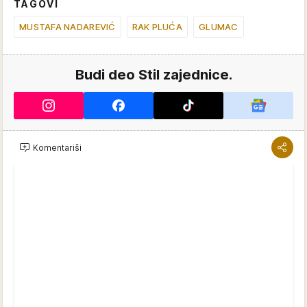
00:21
Ćerka Nede Ukraden stigla sa majkom na festival: Jelena velika
podrška majci, ali izbegava javni svet
Izvor: MONDO