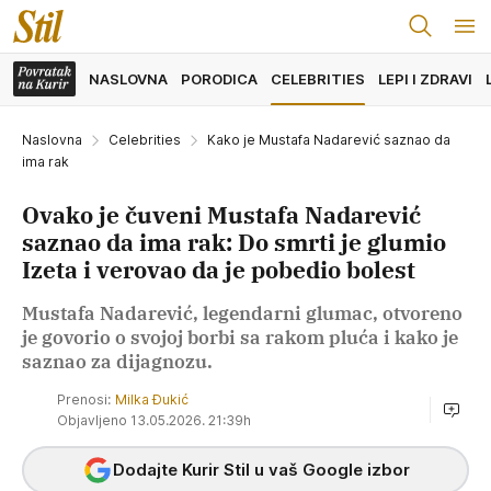
NASLOVNA
PORODICA
CELEBRITIES
LEPI I ZDRAVI
Naslovna
Celebrities
Kako je Mustafa Nadarević saznao da
ima rak
Ovako je čuveni Mustafa Nadarević
saznao da ima rak: Do smrti je glumio
Izeta i verovao da je pobedio bolest
Mustafa Nadarević, legendarni glumac, otvoreno
je govorio o svojoj borbi sa rakom pluća i kako je
saznao za dijagnozu.
Prenosi:
Milka Đukić
Objavljeno 13.05.2026. 21:39h
Dodajte Kurir Stil u vaš Google izbor