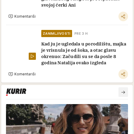
VIP PRIČA
Muškarci su čeznuli za našom
najlepšom glumicom, a ona pala na
šarm profesora: S njom je bio u braku,
a vanbračnog sina napravio njenoj
koleginici
Sve najnovije vesti
LIFESTYLE
ZANIMLJIVOSTI
PRE 2 H
Muslimanski par na plaži ceo svet
komentariše: Muškarac go do posa,
žena pokrivena u vodi, dva različita
pogleda na skromnost