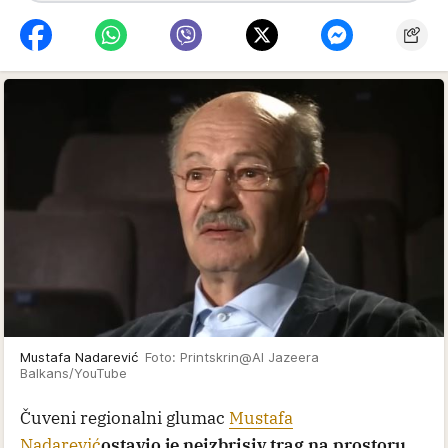
Mustafa Nadarević
Foto: Printskrin@Al Jazeera
Balkans/YouTube
Čuveni regionalni glumac
Mustafa
Nadarević
ostavio je neizbrisiv trag na prostoru