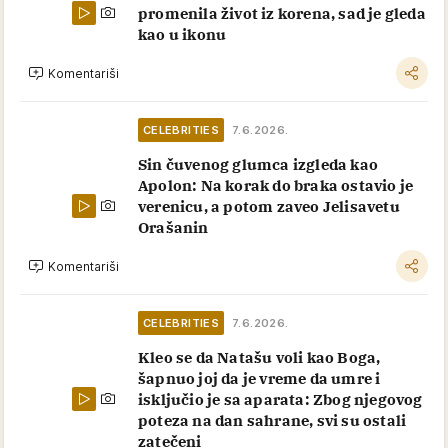
POVEZANE VESTI
CELEBRITIES
Čim je saznao da ima rak završio je na
onkoligiji: "Svi na VMA znali smo da mu je
došao kraj, a on je do poslednjeg trenutka