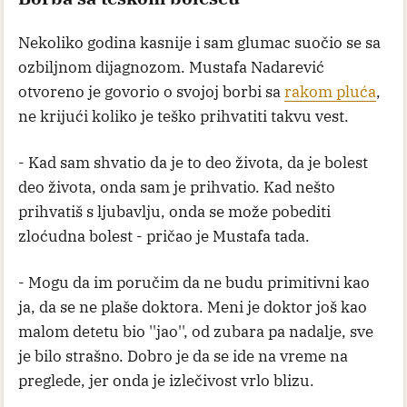
Pogledaj
Mustafa Nadarević
Foto: Z. Milutinovic/ATAImages, Printskrin@
fotogaleriju
JUK Herceg Fest/YouTube
Borba sa teškom bolešću
Nekoliko godina kasnije i sam glumac suočio se sa
ozbiljnom dijagnozom. Mustafa Nadarević
otvoreno je govorio o svojoj borbi sa
rakom pluća
,
ne krijući koliko je teško prihvatiti takvu vest.