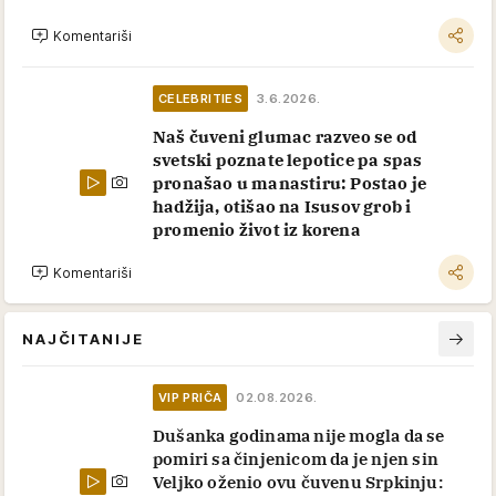
tražio 1 stvar"
Komentariši
CELEBRITIES
8.6.2026.
Sa 11 godina postao najveća svetska
zvezda, a sa 18 alkoholičar: Ona mu
promenila život iz korena, sad je gleda
kao u ikonu
Komentariši
CELEBRITIES
7.6.2026.
Sin čuvenog glumca izgleda kao
Apolon: Na korak do braka ostavio je
verenicu, a potom zaveo Jelisavetu
Orašanin
Komentariši