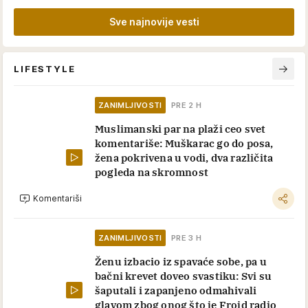
Kuzu tandır je najpopularnije tusko
jelo: Sporo pečena jagnjetina koja se
raspada od mekoće
RECEPTI
Paprikaš sa škampima je moderna
alternativa koju morate da probate:
Ručak je gotov za 35 minuta i nema mu
ravnog
LIFESTYLE
Natali je na ekskurziji sela u kola sa
kolegom i nikad se više nije vratila
kući: Ono što je ubica radio njenoj
porodici punih 20 godina - nije bilo
normalno