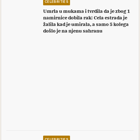
Foto: Printscreen Youtube
Radio je do poslednjeg dana
Uprkos teškom zdravstvenom stanju, Mustafa nije
odustajao od glume – posla koji je voleo više od
svega.
Do poslednjih dana života snimao je popularnu
seriju Lud, zbunjen, normalan, u kojoj je ostvario
jednu od svojih najpoznatijih i najvoljenijih uloga.
Preminuo je 2020. godine, ali je iza sebe ostavio