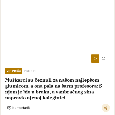
ZANIMLJIVOSTI
02.08.2026.
10 kućnih navika Jermena koje im
uštede pare: Ne bacaju hleb, ne kupuju
vodu, a računi su im upola manji
2
FITNES I NUTRICIJA
03.08.2026.
Ima 51 godinu, visoka je 155 cm, telo
kao peščani sat i ne skriva celulit:
Samopouzdanjem ruši sve nametnute
ideale lepote
2
OBIČAJI
31.07.2026.
Ove ljude nikad ne puštajte u svoju