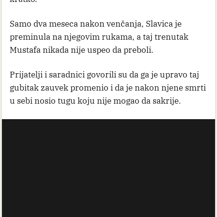
Ljubav jača od bolesti
Kada su lekari Slavici saopštili tešku dijagnozu i
otkrili da se bolest proširila, Mustafa je doneo
odluku koja je mnoge dirnula. U trenutku kada su
joj lekari rekli da ima metastaze na jetri i da je
situacija veoma ozbiljna, glumac ju je zaprosio.
Njih dvoje svoju ljubav krunisali su brakom 2012.
godine, na intimnoj ceremoniji daleko od očiju
javnosti. Ipak, njihova sreća trajala je veoma
kratko.
Samo dva meseca nakon venčanja, Slavica je
preminula na njegovim rukama, a taj trenutak
Mustafa nikada nije uspeo da preboli.