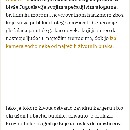
bivše Jugoslavije svojim upečatljivim ulogama
,
britkim humorom i neverovatnom harizmom zbog
koje su ga publika i kolege obožavali. Generacije
gledalaca pamtiće ga kao čoveka koji je umeo da
nasmeje ljude i u najtežim trenucima, dok je
iza
kamera vodio neke od najtežih životnih bitaka.
Iako je tokom života ostvario zavidnu karijeru i bio
okružen ljubavlju publike, privatno je prolazio
kroz duboke
tragedije koje su ostavile neizbrisiv