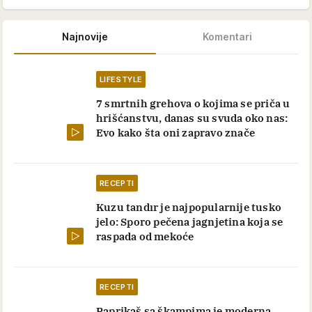
transformaciju, smršao je više od 20
kilograma i ponovo izgleda moćno
Komentariši
VIP PRIČA
PRE 6 H
Aleksandar Cvetković Sale: Danas sam
mnogo oprezniji nego ranije kad su
emocije u pitanju
Komentariši
CELEBRITIES
PRE 15 H
Brat Anđeline Džoli priznao da je gej, a
reakcija njegove bivše žene još više
šokira: "Kao dečak krišom sam
stavljao maskaru, bio sam
opsednut..."