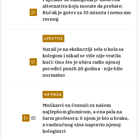
Komentariši
PRATITE NAS NA
Najnovije
Komentari
LIFESTYLE
7 smrtnih grehova o kojima se priča u
hrišćanstvu, danas su svuda oko nas:
Evo kako šta oni zapravo znače
RECEPTI