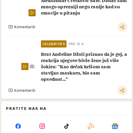
Muškarci su čeznuli za našom najlepšom
glumicom, a ona pala na šarm profesora: S
njom je bio u braku, a vanbračnog sina
napravio njenoj koleginici
Komentariši
CELEBRITIES
PRE 4 H
Dok mu se porodica raspada, Bruklin
javno slavi sa dragom: Ovo je novi
skandal mladog Bekama, još jedan
nizak udarac roditeljima
Komentariši
CELEBRITIES
PRE 4 H
Kraj 19 godina mlađe se načisto
zapustio: Pa sada doživeo