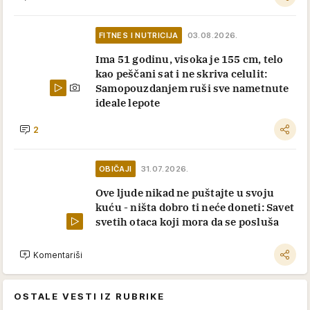
NAJČITANIJE
VIP PRIČA
02.08.2026.
Dušanka godinama nije mogla da se
pomiri sa činjenicom da je njen sin
Veljko oženio ovu čuvenu Srpkinju:
Očev grob nikad nije posetio
Komentariši
PORODICA
31.07.2026.
Ćerka mi je dovela dečka da ga bolje
upoznam pre svadbe: Kad sam mu ovo
ugledala na ruci - onesvestila sam se,
shvatila sam razarajuću istinu posle
25 godina
Komentariši