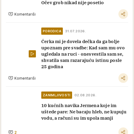
CELEBRITIES
7.6.2026.
Kleo se da Natašu voli kao Boga,
šapnuo joj da je vreme da umre i
isključio je sa aparata: Zbog njegovog
poteza na dan sahrane, svi su ostali
zatečeni
Komentariši
CELEBRITIES
3.6.2026.
Naš čuveni glumac razveo se od
svetski poznate lepotice pa spas
pronašao u manastiru: Postao je
hadžija, otišao na Isusov grob i
promenio život iz korena
Komentariši