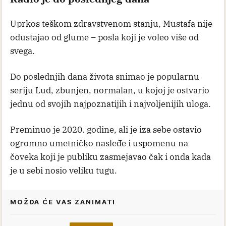
A simptomi koji bude sumnju na rak pluća jesu
kašalj, iskašljavanje, krv u ispljuvku, osećaj
otežanog disanja, bolovi u grudima, promuklost,
umor... Jedan od simptoma može biti i bol u
ramenu (tzv. pankoast tumor). Kada se javi bol u
ramenu, ljudi najčešće i ne pomišljaju na
karcinom pluća, već izgube dragoceno vreme idući
na fizikalnu terapiju.