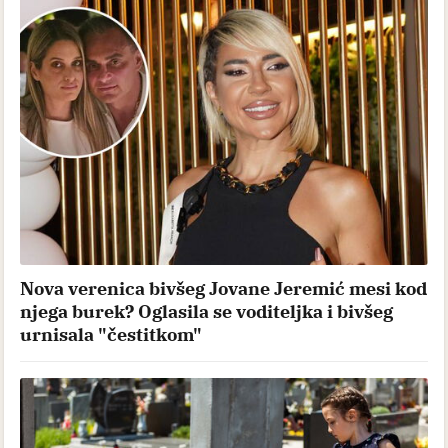
Sutra je Trnova Petka, a jedan običaj poštuje
se vekovima: Veruje se da donosi zdravlje i mir
u kuću