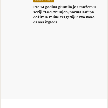
ogromno umetničko nasleđe i uspomenu na
čoveka koji je publiku zasmejavao čak i onda kada
je u sebi nosio veliku tugu.
MOŽDA ĆE VAS ZANIMATI
CELEBRITIES
Umrla u mukama i tvrdila da je zbog 1
namirnice dobila rak: Cela estrada je
žalila kad je umirala, a samo 5 kolega
došlo je na njenu sahranu