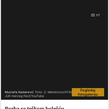
Prijatelji i saradnici govorili su da ga je upravo taj
gubitak zauvek promenio i da je nakon njene smrti
u sebi nosio tugu koju nije mogao da sakrije.
1/7