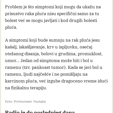
Njegove reči mnogima su bile inspiracija i dokaz
neverovatne snage duha uprkos bolesti koja ga je
polako iscrpljivala.
Lekari često upozoravaju da rak pluća u ranoj fazi
uglavnom nema izražene simptome, zbog čega
mnogi ljudi ne znaju da su bolesni sve dok bolest
ne uznapreduje. Upravo zato rano otkrivanje može
biti presudno i spasiti život u velikom broju
slučajeva.
Problem je što simptomi koji mogu da ukažu na
prisustvo raka pluća nisu specifični samo za tu
bolest već se mogu javljati i kod drugih bolesti
pluća.