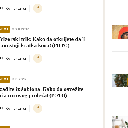
Komentariši
NEGA
30.8.2017.
rizerski trik: Kako da otkrijete da li
vam stoji kratka kosa! (FOTO)
Komentariši
NEGA
8.8.2017.
Izađite iz šablona: Kako da osvežite
frizuru ovog proleća! (FOTO)
Komentariši