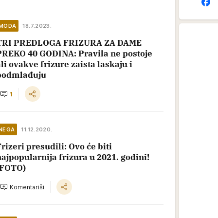
MODA
18.7.2023.
TRI PREDLOGA FRIZURA ZA DAME
PREKO 40 GODINA: Pravila ne postoje
li ovakve frizure zaista laskaju i
podmlađuju
1
NEGA
11.12.2020.
rizeri presudili: Ovo će biti
najpopularnija frizura u 2021. godini!
(FOTO)
Komentariši