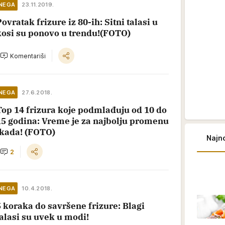
NEGA
23.11.2019.
ovratak frizure iz 80-ih: Sitni talasi u
kosi su ponovo u trendu!(FOTO)
Komentariši
NEGA
27.6.2018.
Top 14 frizura koje podmlađuju od 10 do
15 godina: Vreme je za najbolju promenu
ikada! (FOTO)
Najno
2
NEGA
10.4.2018.
5 koraka do savršene frizure: Blagi
talasi su uvek u modi!