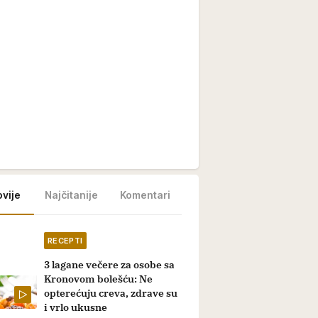
vije
Najčitanije
Komentari
RECEPTI
3 lagane večere za osobe sa
Kronovom bolešću: Ne
opterećuju creva, zdrave su
i vrlo ukusne