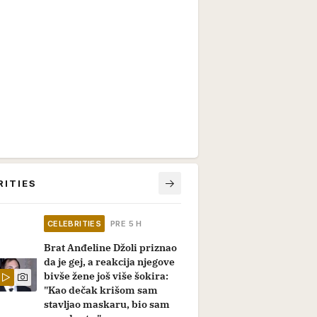
RITIES
CELEBRITIES
PRE 5 H
Brat Anđeline Džoli priznao
da je gej, a reakcija njegove
bivše žene još više šokira:
"Kao dečak krišom sam
stavljao maskaru, bio sam