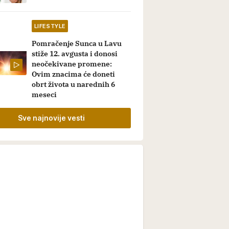
LIFESTYLE
Pomračenje Sunca u Lavu
stiže 12. avgusta i donosi
neočekivane promene:
Ovim znacima će doneti
obrt života u narednih 6
meseci
Sve najnovije vesti