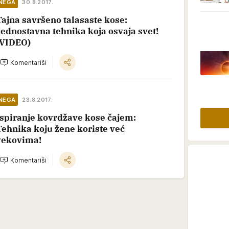
NEGA
30.8.2017.
Tajna savršeno talasaste kose:
Jednostavna tehnika koja osvaja svet!
(VIDEO)
Komentariši
NEGA
23.8.2017.
Ispiranje kovrdžave kose čajem:
Tehnika koju žene koriste već
vekovima!
Komentariši