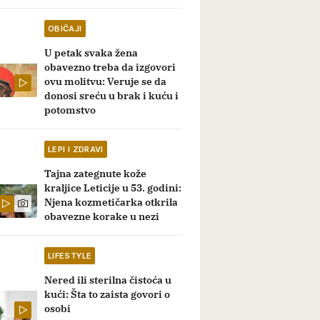
OBIČAJI
U petak svaka žena
obavezno treba da izgovori
ovu molitvu: Veruje se da
donosi sreću u brak i kuću i
potomstvo
LEPI I ZDRAVI
Tajna zategnute kože
kraljice Leticije u 53. godini:
Njena kozmetičarka otkrila
obavezne korake u nezi
LIFESTYLE
Nered ili sterilna čistoća u
kući: Šta to zaista govori o
osobi