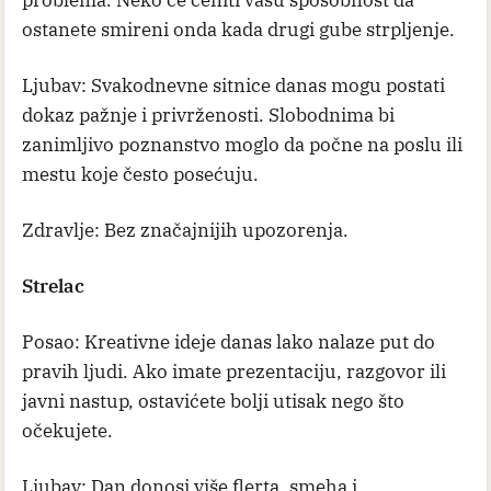
ostanete smireni onda kada drugi gube strpljenje.
Ljubav: Svakodnevne sitnice danas mogu postati
dokaz pažnje i privrženosti. Slobodnima bi
zanimljivo poznanstvo moglo da počne na poslu ili
mestu koje često posećuju.
Zdravlje: Bez značajnijih upozorenja.
Strelac
Posao: Kreativne ideje danas lako nalaze put do
pravih ljudi. Ako imate prezentaciju, razgovor ili
javni nastup, ostavićete bolji utisak nego što
očekujete.
Ljubav: Dan donosi više flerta, smeha i