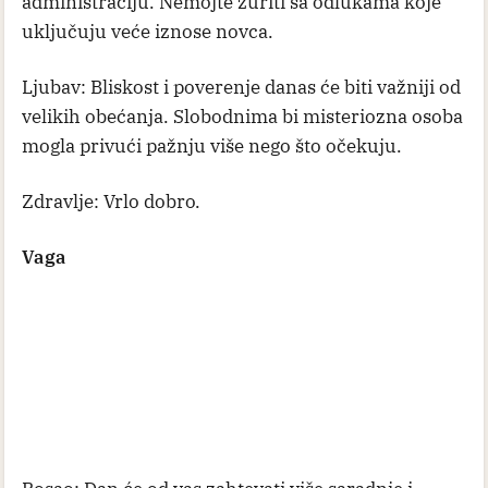
administraciju. Nemojte žuriti sa odlukama koje
uključuju veće iznose novca.
Ljubav: Bliskost i poverenje danas će biti važniji od
velikih obećanja. Slobodnima bi misteriozna osoba
mogla privući pažnju više nego što očekuju.
Zdravlje: Vrlo dobro.
Vaga