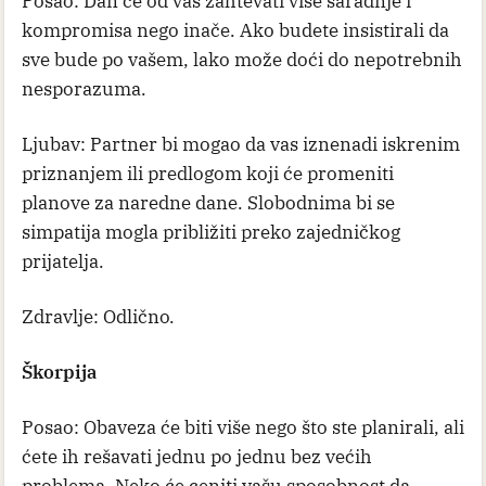
Posao: Dan će od vas zahtevati više saradnje i
kompromisa nego inače. Ako budete insistirali da
sve bude po vašem, lako može doći do nepotrebnih
nesporazuma.
Ljubav: Partner bi mogao da vas iznenadi iskrenim
priznanjem ili predlogom koji će promeniti
planove za naredne dane. Slobodnima bi se
simpatija mogla približiti preko zajedničkog
prijatelja.
Zdravlje: Odlično.
Škorpija
Posao: Obaveza će biti više nego što ste planirali, ali
ćete ih rešavati jednu po jednu bez većih
problema. Neko će ceniti vašu sposobnost da