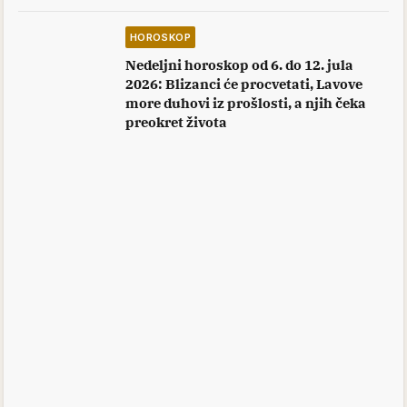
HOROSKOP
Nedeljni horoskop od 6. do 12. jula
2026: Blizanci će procvetati, Lavove
more duhovi iz prošlosti, a njih čeka
preokret života