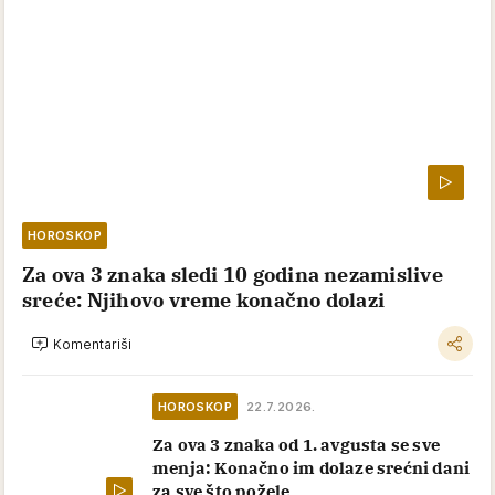
HOROSKOP
Za ova 3 znaka sledi 10 godina nezamislive
sreće: Njihovo vreme konačno dolazi
Komentariši
HOROSKOP
22.7.2026.
Za ova 3 znaka od 1. avgusta se sve
menja: Konačno im dolaze srećni dani
za sve što požele