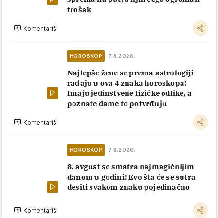
trošak
Komentariši
HOROSKOP
7.8.2026.
Najlepše žene se prema astrologiji
rađaju u ova 4 znaka horoskopa:
Imaju jedinstvene fizičke odlike, a
poznate dame to potvrđuju
Komentariši
HOROSKOP
7.8.2026.
8. avgust se smatra najmagičnijim
danom u godini: Evo šta će se sutra
desiti svakom znaku pojedinačno
Komentariši