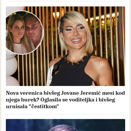
Nova verenica bivšeg Jovane Jeremić mesi kod
njega burek? Oglasila se voditeljka i bivšeg
urnisala "čestitkom"