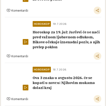
Komentariši
HOROSKOP
19.7.2026.
Horoskop za 19. jul: Jarčevi će se naći
pred važnom ljubavnom odlukom,
Bikove očekuje iznenadni poziv, a njih
prelep poklon
Komentariši
HOROSKOP
18.7.2026.
Ova 3 znaka u avgustu 2026. će se
kupati u novcu: Njihovim mukama
dolazi kraj
Komentariši