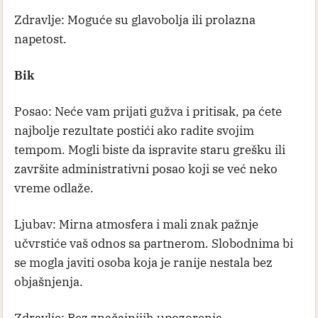
Zdravlje: Moguće su glavobolja ili prolazna
napetost.
Bik
Posao: Neće vam prijati gužva i pritisak, pa ćete
najbolje rezultate postići ako radite svojim
tempom. Mogli biste da ispravite staru grešku ili
završite administrativni posao koji se već neko
vreme odlaže.
Ljubav: Mirna atmosfera i mali znak pažnje
učvrstiće vaš odnos sa partnerom. Slobodnima bi
se mogla javiti osoba koja je ranije nestala bez
objašnjenja.
Zdravlje: Bez značajnijih upozorenja.