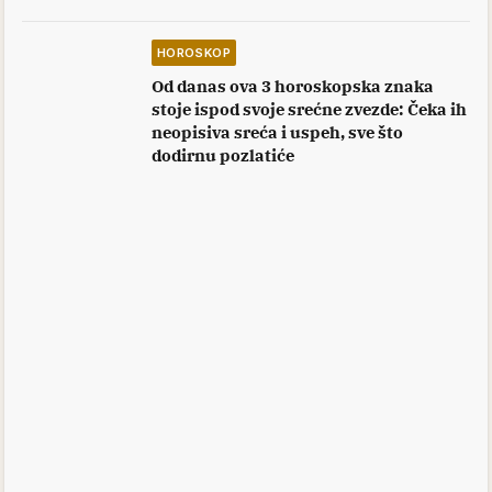
HOROSKOP
Od danas ova 3 horoskopska znaka
stoje ispod svoje srećne zvezde: Čeka ih
neopisiva sreća i uspeh, sve što
dodirnu pozlatiće