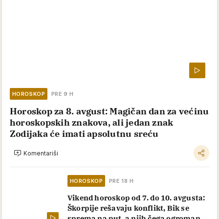
HOROSKOP
PRE 9 H
Horoskop za 8. avgust: Magičan dan za većinu
horoskopskih znakova, ali jedan znak
Zodijaka će imati apsolutnu sreću
Komentariši
HOROSKOP
PRE 18 H
Vikend horoskop od 7. do 10. avgusta:
Škorpije rešavaju konflikt, Bik se
sprema na put, a njih čega ogroman