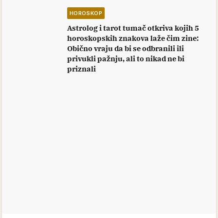
HOROSKOP
Astrolog i tarot tumač otkriva kojih 5
horoskopskih znakova laže čim zine:
Obično vraju da bi se odbranili ili
privukli pažnju, ali to nikad ne bi
priznali