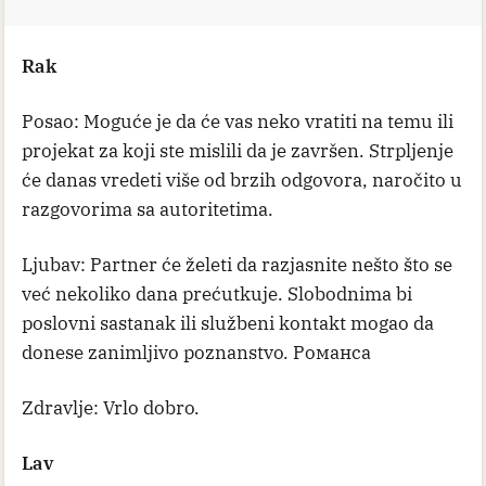
Rak
Posao: Moguće je da će vas neko vratiti na temu ili
projekat za koji ste mislili da je završen. Strpljenje
će danas vredeti više od brzih odgovora, naročito u
razgovorima sa autoritetima.
Ljubav: Partner će želeti da razjasnite nešto što se
već nekoliko dana prećutkuje. Slobodnima bi
poslovni sastanak ili službeni kontakt mogao da
donese zanimljivo poznanstvo. Романса
Zdravlje: Vrlo dobro.
Lav