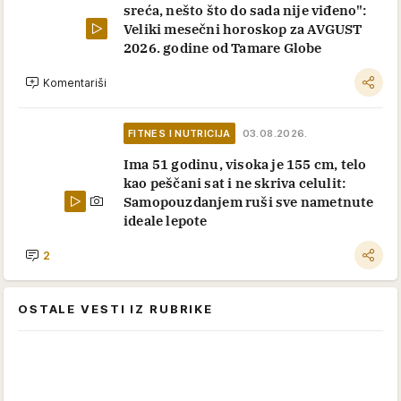
sreća, nešto što do sada nije viđeno":
Veliki mesečni horoskop za AVGUST
2026. godine od Tamare Globe
Komentariši
FITNES I NUTRICIJA
03.08.2026.
Ima 51 godinu, visoka je 155 cm, telo
kao peščani sat i ne skriva celulit:
Samopouzdanjem ruši sve nametnute
ideale lepote
2
OSTALE VESTI IZ RUBRIKE