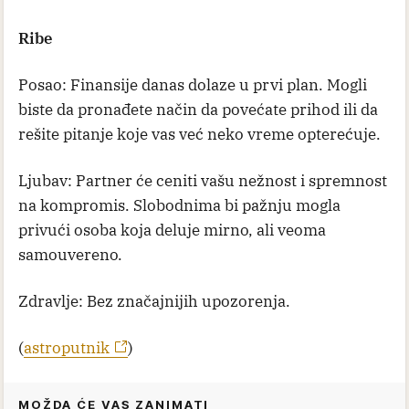
Ribe
Posao: Finansije danas dolaze u prvi plan. Mogli
biste da pronađete način da povećate prihod ili da
rešite pitanje koje vas već neko vreme opterećuje.
Ljubav: Partner će ceniti vašu nežnost i spremnost
na kompromis. Slobodnima bi pažnju mogla
privući osoba koja deluje mirno, ali veoma
samouvereno.
Zdravlje: Bez značajnijih upozorenja.
(
astroputnik
)
MOŽDA ĆE VAS ZANIMATI