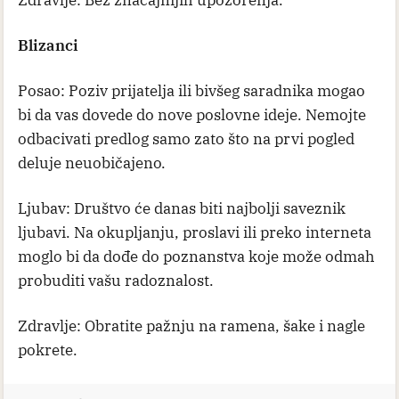
Blizanci
Posao: Poziv prijatelja ili bivšeg saradnika mogao
bi da vas dovede do nove poslovne ideje. Nemojte
odbacivati predlog samo zato što na prvi pogled
deluje neuobičajeno.
Ljubav: Društvo će danas biti najbolji saveznik
ljubavi. Na okupljanju, proslavi ili preko interneta
moglo bi da dođe do poznanstva koje može odmah
probuditi vašu radoznalost.
Zdravlje: Obratite pažnju na ramena, šake i nagle
pokrete.