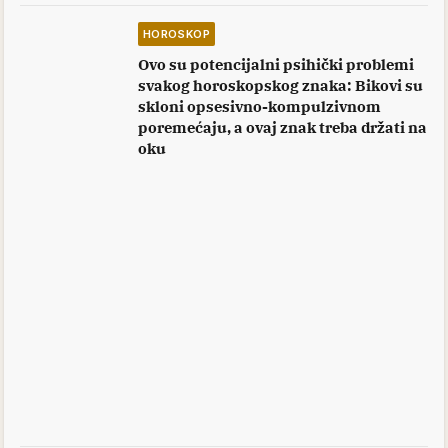
HOROSKOP
Ovo su potencijalni psihički problemi
svakog horoskopskog znaka: Bikovi su
skloni opsesivno-kompulzivnom
poremećaju, a ovaj znak treba držati na
oku