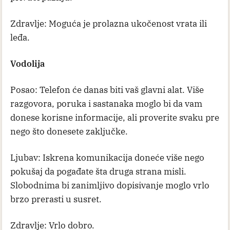
Zdravlje: Moguća je prolazna ukočenost vrata ili
leđa.
Vodolija
Posao: Telefon će danas biti vaš glavni alat. Više
razgovora, poruka i sastanaka moglo bi da vam
donese korisne informacije, ali proverite svaku pre
nego što donesete zaključke.
Ljubav: Iskrena komunikacija doneće više nego
pokušaj da pogađate šta druga strana misli.
Slobodnima bi zanimljivo dopisivanje moglo vrlo
brzo prerasti u susret.
Zdravlje: Vrlo dobro.