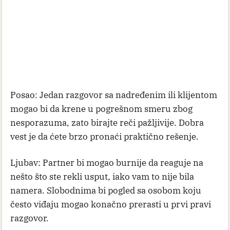
Posao: Jedan razgovor sa nadređenim ili klijentom
mogao bi da krene u pogrešnom smeru zbog
nesporazuma, zato birajte reči pažljivije. Dobra
vest je da ćete brzo pronaći praktično rešenje.
Ljubav: Partner bi mogao burnije da reaguje na
nešto što ste rekli usput, iako vam to nije bila
namera. Slobodnima bi pogled sa osobom koju
često viđaju mogao konačno prerasti u prvi pravi
razgovor.