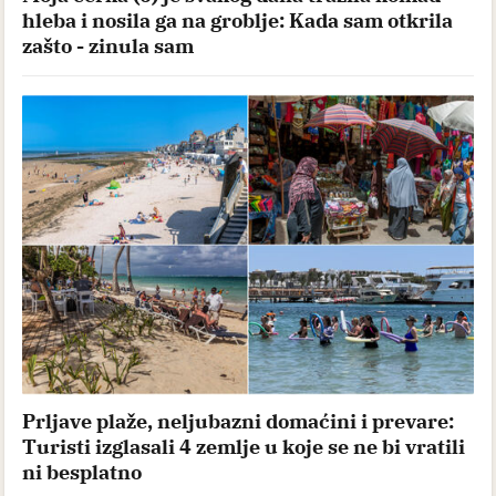
hleba i nosila ga na groblje: Kada sam otkrila
zašto - zinula sam
Prljave plaže, neljubazni domaćini i prevare:
Turisti izglasali 4 zemlje u koje se ne bi vratili
ni besplatno