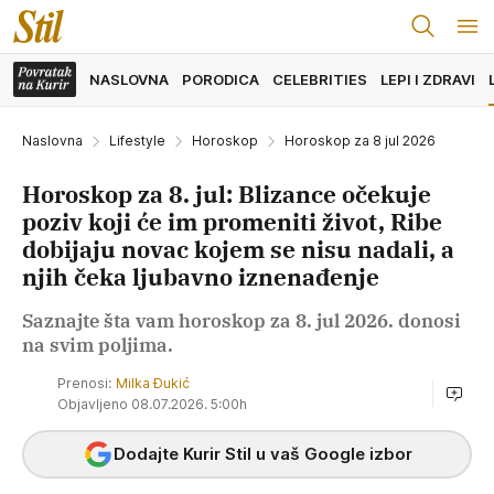
NASLOVNA
PORODICA
CELEBRITIES
LEPI I ZDRAVI
Naslovna
Lifestyle
Horoskop
Horoskop za 8 jul 2026
Horoskop za 8. jul: Blizance očekuje
poziv koji će im promeniti život, Ribe
dobijaju novac kojem se nisu nadali, a
njih čeka ljubavno iznenađenje
Saznajte šta vam horoskop za 8. jul 2026. donosi
na svim poljima.
Prenosi:
Milka Đukić
Objavljeno 08.07.2026. 5:00h
Dodajte Kurir Stil u vaš Google izbor