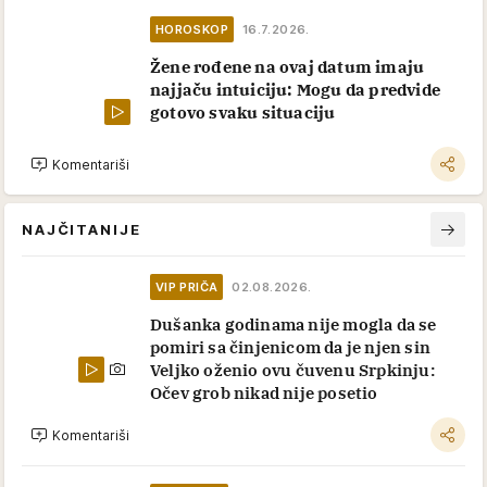
HOROSKOP
16.7.2026.
Žene rođene na ovaj datum imaju
najjaču intuiciju: Mogu da predvide
gotovo svaku situaciju
Komentariši
NAJČITANIJE
VIP PRIČA
02.08.2026.
Dušanka godinama nije mogla da se
pomiri sa činjenicom da je njen sin
Veljko oženio ovu čuvenu Srpkinju:
Očev grob nikad nije posetio
Komentariši