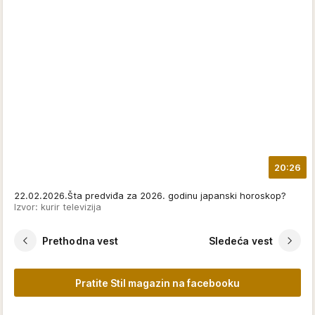
20:26
22.02.2026.Šta predviđa za 2026. godinu japanski horoskop?
Izvor: kurir televizija
Prethodna vest
Sledeća vest
Pratite Stil magazin na facebooku