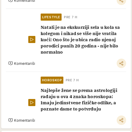
Komentariši
LIFESTYLE
PRE 7 H
Natali je na ekskurziji sela u kola sa
kolegom i nikad se više nije vratila
kući: Ono što je ubica radio njenoj
porodici punih 20 godina - nije bilo
normalno
Komentariši
HOROSKOP
PRE 7 H
Najlepše žene se prema astrologiji
rađaju u ova 4 znaka horoskopa:
Imaju jedinstvene fizičke odlike, a
poznate dame to potvrđuju
Komentariši