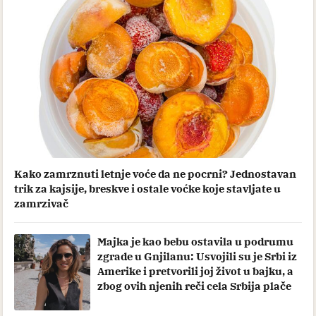
Kako zamrznuti letnje voće da ne pocrni? Jednostavan
trik za kajsije, breskve i ostale voćke koje stavljate u
zamrzivač
Majka je kao bebu ostavila u podrumu
zgrade u Gnjilanu: Usvojili su je Srbi iz
Amerike i pretvorili joj život u bajku, a
zbog ovih njenih reči cela Srbija plače