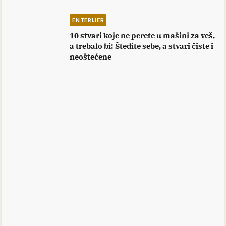
ENTERIJER
10 stvari koje ne perete u mašini za veš,
a trebalo bi: Štedite sebe, a stvari čiste i
neoštećene