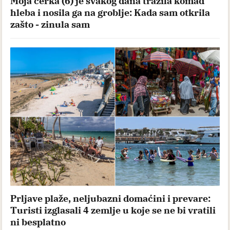
Moja ćerka (6) je svakog dana tražila komad
hleba i nosila ga na groblje: Kada sam otkrila
zašto - zinula sam
Prljave plaže, neljubazni domaćini i prevare:
Turisti izglasali 4 zemlje u koje se ne bi vratili
ni besplatno