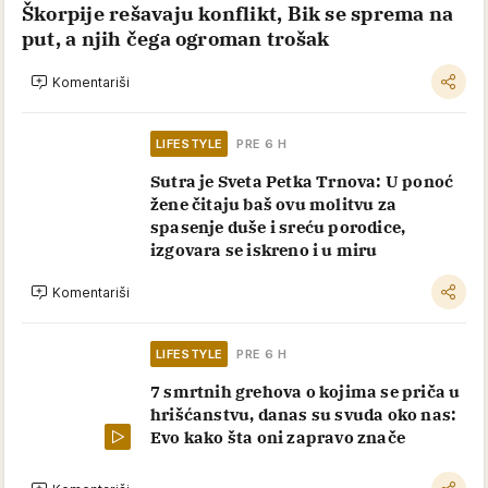
Škorpije rešavaju konflikt, Bik se sprema na
put, a njih čega ogroman trošak
Komentariši
LIFESTYLE
PRE 6 H
Sutra je Sveta Petka Trnova: U ponoć
žene čitaju baš ovu molitvu za
spasenje duše i sreću porodice,
izgovara se iskreno i u miru
Komentariši
LIFESTYLE
PRE 6 H
7 smrtnih grehova o kojima se priča u
hrišćanstvu, danas su svuda oko nas:
Evo kako šta oni zapravo znače