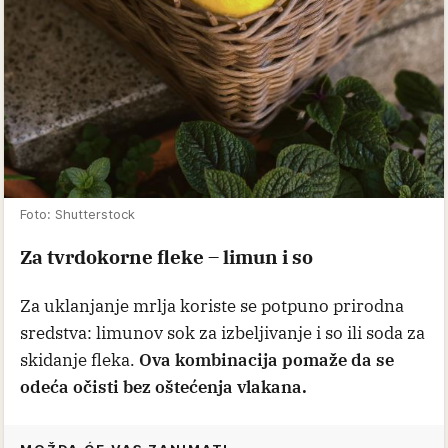
Foto: Shutterstock
Za tvrdokorne fleke – limun i so
Za uklanjanje mrlja koriste se potpuno prirodna
sredstva: limunov sok za izbeljivanje i so ili soda za
skidanje fleka.
Ova kombinacija pomaže da se
odeća očisti bez oštećenja vlakana.