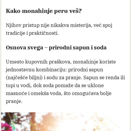
Kako monahinje peru veš?
Njihov pristup nije nikakva misterija, već spoj
tradicije i praktičnosti.
Osnova svega – prirodni sapun i soda
Umesto kupovnih praškova, monahinje koriste
jednostavnu kombinaciju: prirodni sapun
(najčešće biljni) i sodu za pranje. Sapun se rendа ili
topi u vodi, dok soda pomaže da se uklone
masnoće i omekša voda, što omogućava bolje
pranje.