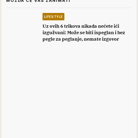
MOŽDA ĆE VAS ZANIMATI
LIFESTYLE
Uz ovih 6 trikova nikada nećete ići
izgužvani: Može se biti ispeglan i bez
pegle za peglanje, nemate izgovor