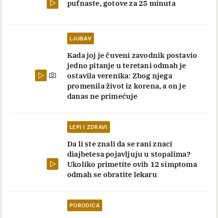
pufnaste, gotove za 25 minuta
LJUBAV
Kada joj je čuveni zavodnik postavio
jedno pitanje u teretani odmah je
ostavila verenika: Zbog njega
promenila život iz korena, a on je
danas ne primećuje
LEPI I ZDRAVI
Da li ste znali da se rani znaci
diajbetesa pojavljuju u stopalima?
Ukoliko primetite ovih 12 simptoma
odmah se obratite lekaru
PORODICA