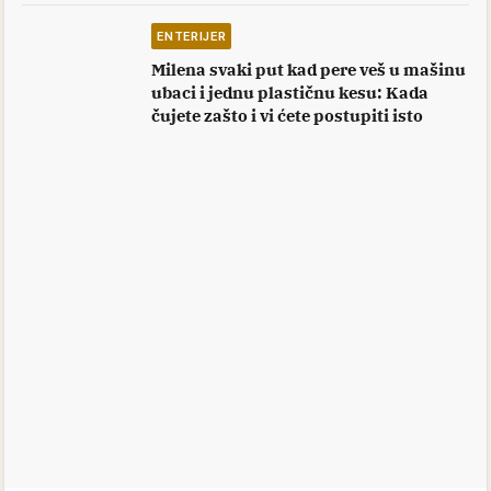
ENTERIJER
Milena svaki put kad pere veš u mašinu
ubaci i jednu plastičnu kesu: Kada
čujete zašto i vi ćete postupiti isto