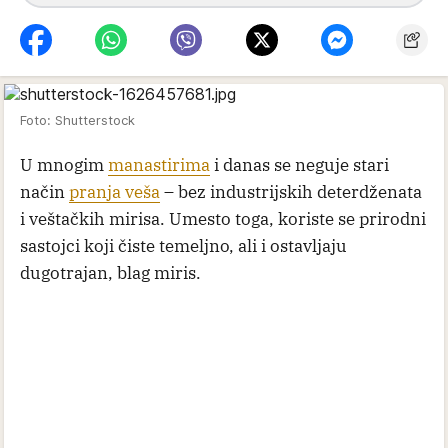
Foto: Shutterstock
U mnogim
manastirima
i danas se neguje stari
način
pranja veša
– bez industrijskih deterdženata
i veštačkih mirisa. Umesto toga, koriste se prirodni
sastojci koji čiste temeljno, ali i ostavljaju
dugotrajan, blag miris.