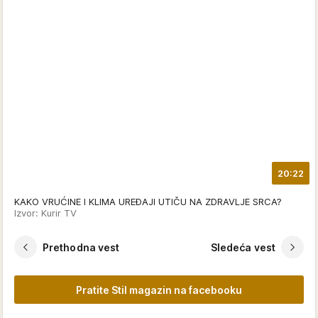
20:22
KAKO VRUĆINE I KLIMA UREĐAJI UTIČU NA ZDRAVLJE SRCA?
Izvor: Kurir TV
Prethodna vest
Sledeća vest
Pratite Stil magazin na facebooku