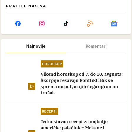
PRATITE NAS NA
Najnovije
Komentari
HOROSKOP
Vikend horoskop od 7. do 10. avgusta:
Škorpije rešavaju konflikt, Bik se
sprema na put, a njih čega ogroman
trošak
RECEPTI
Jednostavan recept za najbolje
američke palačinke: Mekane i