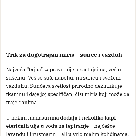
Trik za dugotrajan miris – sunce i vazduh
Najveća “tajna” zapravo nije u sastojcima, već u
sušenju. Veš se suši napolju, na suncu i svežem
vazduhu. Sunčeva svetlost prirodno dezinfikuje
tkaninu i daje joj specifičan, čist miris koji može da
traje danima.
U nekim manastirima
dodaju i nekoliko kapi
eteričnih ulja u vodu za ispiranje
– najčešće
lavandu ili ruzmarin – ali u vrlo malim količinama,