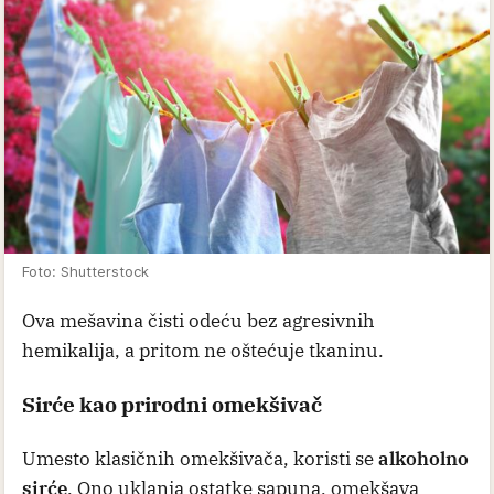
Foto: Shutterstock
Ova mešavina čisti odeću bez agresivnih
hemikalija, a pritom ne oštećuje tkaninu.
Sirće kao prirodni omekšivač
Umesto klasičnih omekšivača, koristi se
alkoholno
sirće
. Ono uklanja ostatke sapuna, omekšava