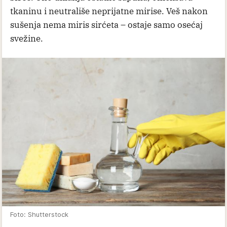
tkaninu i neutrališe neprijatne mirise. Veš nakon
sušenja nema miris sirćeta – ostaje samo osećaj
svežine.
Foto: Shutterstock