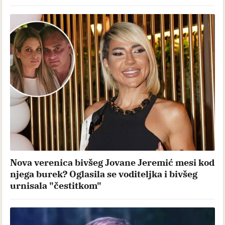
Nova verenica bivšeg Jovane Jeremić mesi kod
njega burek? Oglasila se voditeljka i bivšeg
urnisala "čestitkom"