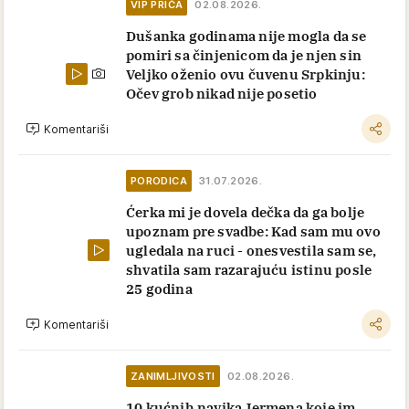
VIP PRIČA
02.08.2026.
Dušanka godinama nije mogla da se
pomiri sa činjenicom da je njen sin
Veljko oženio ovu čuvenu Srpkinju:
Očev grob nikad nije posetio
Komentariši
PORODICA
31.07.2026.
Ćerka mi je dovela dečka da ga bolje
upoznam pre svadbe: Kad sam mu ovo
ugledala na ruci - onesvestila sam se,
shvatila sam razarajuću istinu posle
25 godina
Komentariši
ZANIMLJIVOSTI
02.08.2026.
10 kućnih navika Jermena koje im