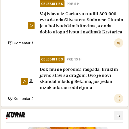
CELEBRITIES
PRE 5 H
Vojislavu iz Gacka su nudili 300.000
evra da oda Silvestera Stalonea: Glumio
je u holivudskim hitovima, a onda
dobio ulogu života i nadimak Krstarica
Komentariši
CELEBRITIES
PRE 10 H
Dok mu se porodica raspada, Bruklin
javno slavi sa dragom: Ovo je novi
skandal mladog Bekama, još jedan
nizak udarac roditeljima
Komentariši