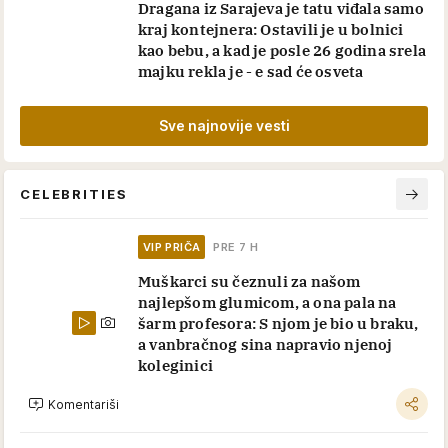
Dragana iz Sarajeva je tatu viđala samo
kraj kontejnera: Ostavili je u bolnici
kao bebu, a kad je posle 26 godina srela
majku rekla je - e sad će osveta
Sve najnovije vesti
CELEBRITIES
VIP PRIČA
PRE 7 H
Muškarci su čeznuli za našom
najlepšom glumicom, a ona pala na
šarm profesora: S njom je bio u braku,
a vanbračnog sina napravio njenoj
koleginici
Komentariši