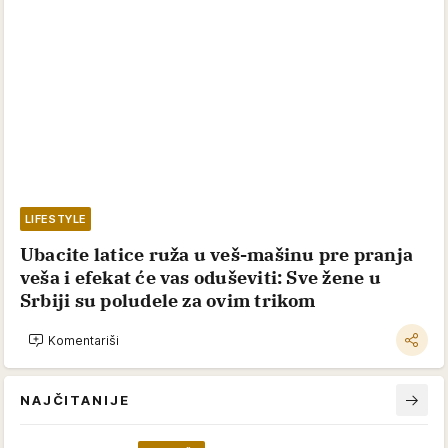
LIFESTYLE
Ubacite latice ruža u veš-mašinu pre pranja
veša i efekat će vas oduševiti: Sve žene u
Srbiji su poludele za ovim trikom
Komentariši
NAJČITANIJE