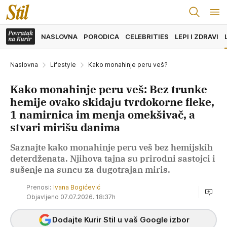
NASLOVNA
PORODICA
CELEBRITIES
LEPI I ZDRAVI
Naslovna
Lifestyle
Kako monahinje peru veš?
Kako monahinje peru veš: Bez trunke
hemije ovako skidaju tvrdokorne fleke,
1 namirnica im menja omekšivač, a
stvari mirišu danima
Saznajte kako monahinje peru veš bez hemijskih
deterdženata. Njihova tajna su prirodni sastojci i
sušenje na suncu za dugotrajan miris.
Prenosi:
Ivana Bogićević
Objavljeno 07.07.2026. 18:37h
Dodajte Kurir Stil u vaš Google izbor