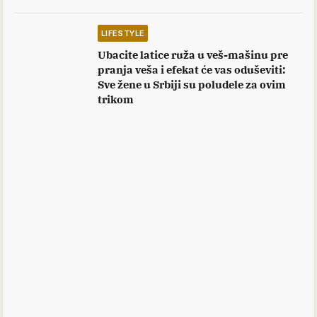
LIFESTYLE
Ubacite latice ruža u veš-mašinu pre
pranja veša i efekat će vas oduševiti:
Sve žene u Srbiji su poludele za ovim
trikom