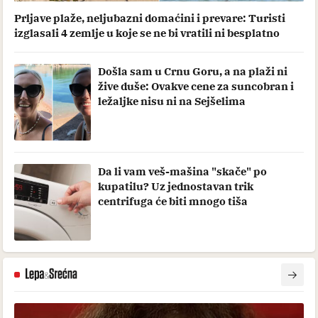
Prljave plaže, neljubazni domaćini i prevare: Turisti
izglasali 4 zemlje u koje se ne bi vratili ni besplatno
Došla sam u Crnu Goru, a na plaži ni
žive duše: Ovakve cene za suncobran i
ležaljke nisu ni na Sejšelima
Da li vam veš-mašina "skače" po
kupatilu? Uz jednostavan trik
centrifuga će biti mnogo tiša