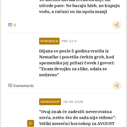
uštede pare: Ne bacaju hleb, ne kupuju
vodu, a računi su im upola manji
2
PORODICA
PRE 22 H
Dijana se posle 5 godina vratila iz
Nemačke i posetila ćerkin grob, kod
spomenika joj prilazi čovek i govori:
"Znam devojku sa slike, udala se
nedavno"
Komentariši
HOROSKOP
06.08.2026.
"Ovaj znak će zadesiti neverovatna
sreća, nešto što do sada nije viđeno":
Veliki mesečni horoskop za AVGUST