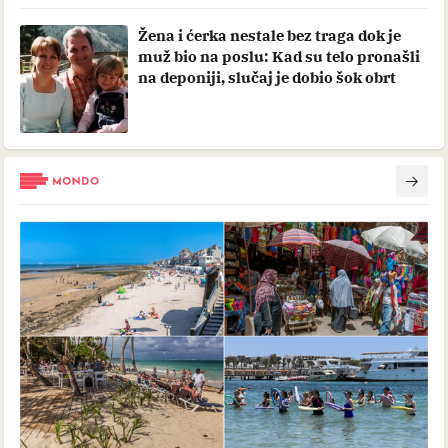
Žena i ćerka nestale bez traga dok je
muž bio na poslu: Kad su telo pronašli
na deponiji, slučaj je dobio šok obrt