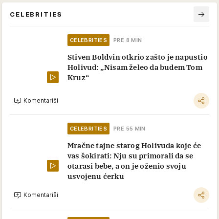
CELEBRITIES
CELEBRITIES
PRE 8 MIN
Stiven Boldvin otkrio zašto je napustio
Holivud: „Nisam želeo da budem Tom
Kruz“
Komentariši
CELEBRITIES
PRE 55 MIN
Mračne tajne starog Holivuda koje će
vas šokirati: Nju su primorali da se
otarasi bebe, a on je oženio svoju
usvojenu ćerku
Komentariši