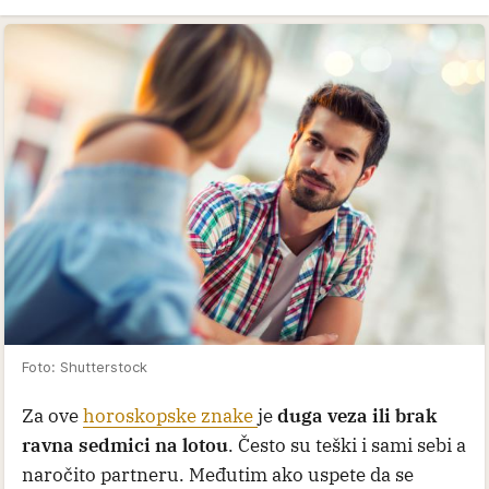
Foto: Shutterstock
Za ove
horoskopske znake
je
duga veza ili brak
ravna sedmici na lotou
. Često su teški i sami sebi a
naročito partneru. Međutim ako uspete da se