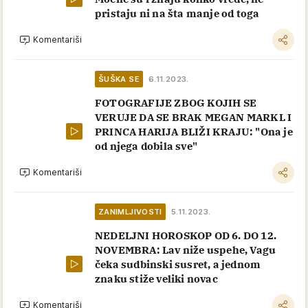
pristaju ni na šta manje od toga
Komentariši
ŠUŠKA SE
6.11.2023.
FOTOGRAFIJE ZBOG KOJIH SE
VERUJE DA SE BRAK MEGAN MARKL I
PRINCA HARIJA BLIŽI KRAJU: "Ona je
od njega dobila sve"
Komentariši
ZANIMLJIVOSTI
5.11.2023.
NEDELJNI HOROSKOP OD 6. DO 12.
NOVEMBRA: Lav niže uspehe, Vagu
čeka sudbinski susret, a jednom
znaku stiže veliki novac
Komentariši