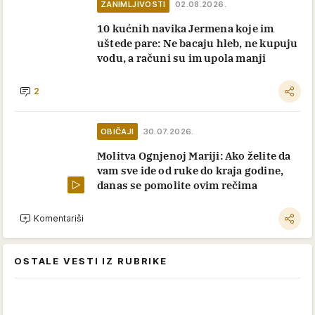
ZANIMLJIVOSTI
02.08.2026.
10 kućnih navika Jermena koje im
uštede pare: Ne bacaju hleb, ne kupuju
vodu, a računi su im upola manji
2
OBIČAJI
30.07.2026.
Molitva Ognjenoj Mariji: Ako želite da
vam sve ide od ruke do kraja godine,
danas se pomolite ovim rečima
Komentariši
OSTALE VESTI IZ RUBRIKE