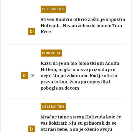
CELEBRITIES
Stiven Boldvin otkrio zašto je napustio
Holivud: „Nisam želeo da budem Tom
Kruz“
PORODICA
Kažu da je on bio biološki sin Adolfa
Hitlera, majka mu sve priznala pre
nego što je izdahnula: Kad je otkrio
pravu istinu, žena ga napustila i
pobegla sa decom
CELEBRITIES
Mračne tajne starog Holivuda koje će
vas šokirati: Nju su primorali da se
otarasi bebe, a on je oženio svoju