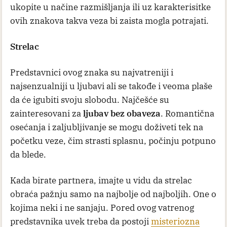
ukopite u načine razmišljanja ili uz karakterisitke
ovih znakova takva veza bi zaista mogla potrajati.
Strelac
Predstavnici ovog znaka su najvatreniji i
najsenzualniji u ljubavi ali se takođe i veoma plaše
da će igubiti svoju slobodu. Najčešće su
zainteresovani za
ljubav bez obaveza
. Romantična
osećanja i zaljubljivanje se mogu doživeti tek na
početku veze, čim strasti splasnu, počinju potpuno
da blede.
Kada birate partnera, imajte u vidu da strelac
obraća pažnju samo na najbolje od najboljih. One o
kojima neki i ne sanjaju. Pored ovog vatrenog
predstavnika uvek treba da postoji
misteriozna