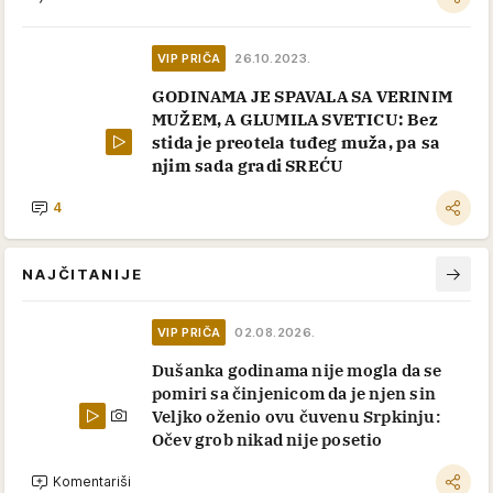
VIP PRIČA
26.10.2023.
GODINAMA JE SPAVALA SA VERINIM
MUŽEM, A GLUMILA SVETICU: Bez
stida je preotela tuđeg muža, pa sa
njim sada gradi SREĆU
4
NAJČITANIJE
VIP PRIČA
02.08.2026.
Dušanka godinama nije mogla da se
pomiri sa činjenicom da je njen sin
Veljko oženio ovu čuvenu Srpkinju:
Očev grob nikad nije posetio
Komentariši