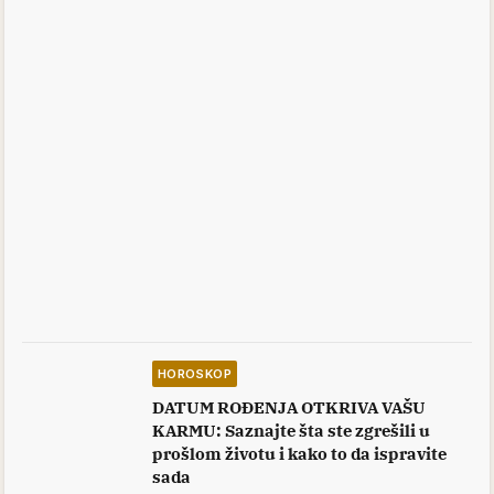
HOROSKOP
DATUM ROĐENJA OTKRIVA VAŠU
KARMU: Saznajte šta ste zgrešili u
prošlom životu i kako to da ispravite
sada