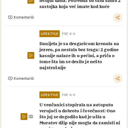
letnjih dana: Potrebna su vam samo 2
sastojka koja već imate kod kuće
Komentariši
LIFESTYLE
PRE 6 H
Danijela je sa drugaricom krenula na
jezero, pa nestala bez traga: 2 godine
kasnije nalaze ih u pećini, a priča o
tome šta im se desilo je nešto
najstrašnije
Komentariši
LIFESTYLE
PRE 6 H
U venčanici stopirala na autoputu
verujući u dobrotu i čovečnost: Ono
što joj se dogodilo kad je ušla u
Muratov džip nije mogla da zamisli ni