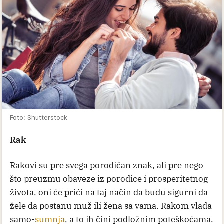
Foto: Shutterstock
Rak
Rakovi su pre svega porodičan znak, ali pre nego
što preuzmu obaveze iz porodice i prosperitetnog
života, oni će prići na taj način da budu sigurni da
žele da postanu muž ili žena sa vama. Rakom vlada
samo-
sumnja
, a to ih čini podložnim poteškoćama.