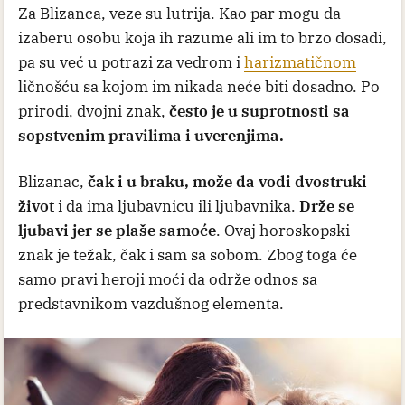
Za Blizanca, veze su lutrija. Kao par mogu da
izaberu osobu koja ih razume ali im to brzo dosadi,
pa su već u potrazi za vedrom i
harizmatičnom
ličnošću sa kojom im nikada neće biti dosadno. Po
prirodi, dvojni znak,
često je u suprotnosti sa
sopstvenim pravilima i uverenjima.
Blizanac,
čak i u braku, može da vodi dvostruki
život
i da ima ljubavnicu ili ljubavnika.
Drže se
ljubavi jer se plaše samoće
. Ovaj horoskopski
znak je težak, čak i sam sa sobom. Zbog toga će
samo pravi heroji moći da održe odnos sa
predstavnikom vazdušnog elementa.