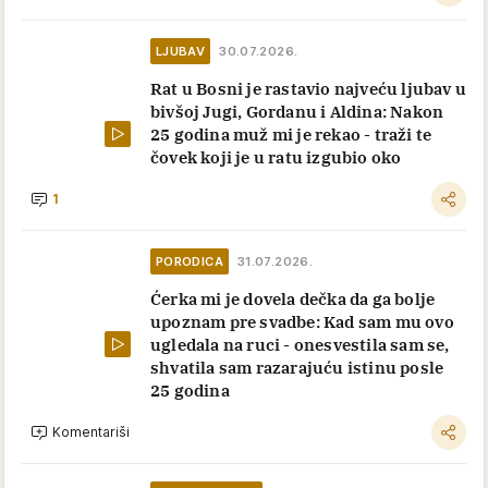
LJUBAV
30.07.2026.
Rat u Bosni je rastavio najveću ljubav u
bivšoj Jugi, Gordanu i Aldina: Nakon
25 godina muž mi je rekao - traži te
čovek koji je u ratu izgubio oko
1
PORODICA
31.07.2026.
Ćerka mi je dovela dečka da ga bolje
upoznam pre svadbe: Kad sam mu ovo
ugledala na ruci - onesvestila sam se,
shvatila sam razarajuću istinu posle
25 godina
Komentariši