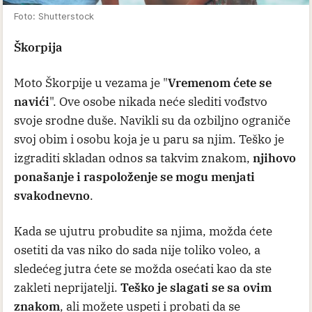
Foto: Shutterstock
Škorpija
Moto Škorpije u vezama je "
Vremenom ćete se
navići
". Ove osobe nikada neće slediti vođstvo
svoje srodne duše. Navikli su da ozbiljno ograniče
svoj obim i osobu koja je u paru sa njim. Teško je
izgraditi skladan odnos sa takvim znakom,
njihovo
ponašanje i raspoloženje se mogu menjati
svakodnevno
.
Kada se ujutru probudite sa njima, možda ćete
osetiti da vas niko do sada nije toliko voleo, a
sledećeg jutra ćete se možda osećati kao da ste
zakleti neprijatelji.
Teško je slagati se sa ovim
znakom
, ali možete uspeti i probati da se