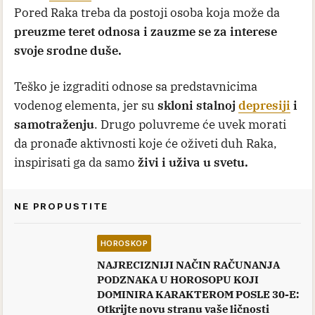
Pored Raka treba da postoji osoba koja može da
preuzme teret odnosa i zauzme se za interese
svoje srodne duše.
Teško je izgraditi odnose sa predstavnicima
vodenog elementa, jer su
skloni stalnoj
depresiji
i
samotraženju
. Drugo poluvreme će uvek morati
da pronađe aktivnosti koje će oživeti duh Raka,
inspirisati ga da samo
živi i uživa u svetu.
NE PROPUSTITE
HOROSKOP
NAJRECIZNIJI NAČIN RAČUNANJA
PODZNAKA U HOROSOPU KOJI
DOMINIRA KARAKTEROM POSLE 30-E:
Otkrijte novu stranu vaše ličnosti