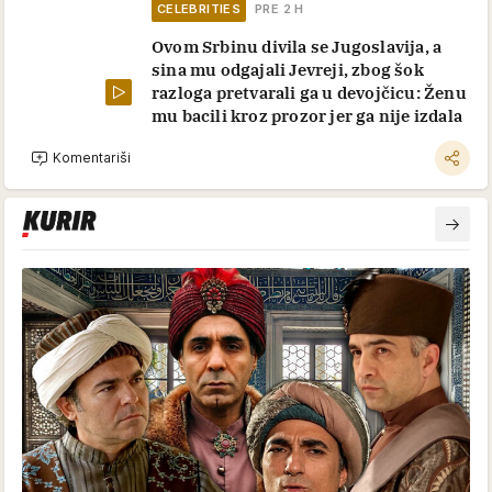
CELEBRITIES
PRE 2 H
Ovom Srbinu divila se Jugoslavija, a
sina mu odgajali Jevreji, zbog šok
razloga pretvarali ga u devojčicu: Ženu
mu bacili kroz prozor jer ga nije izdala
Komentariši