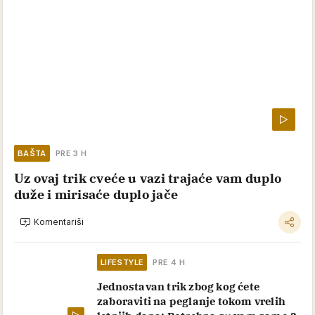
BAŠTA
PRE 3 H
Uz ovaj trik cveće u vazi trajaće vam duplo
duže i mirisaće duplo jače
Komentariši
LIFESTYLE
PRE 4 H
Jednostavan trik zbog kog ćete
zaboraviti na peglanje tokom vrelih