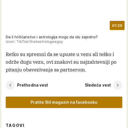
01:29
Da li hrišćanstvo i astrologija mogu da idu zajedno?
Izvor: TikTok/thatastrologeeguy
Retko su spremni da se upuste u vezu ali teško i
održe dugu vezu, ovi znakovi su najzahtevniji po
pitanju obavezivanja sa partnerom.
Prethodna vest
Sledeća vest
Pratite Stil magazin na facebooku
TAGOVI