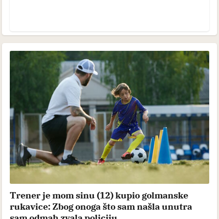
Trener je mom sinu (12) kupio golmanske
rukavice: Zbog onoga što sam našla unutra
sam odmah zvala policiju