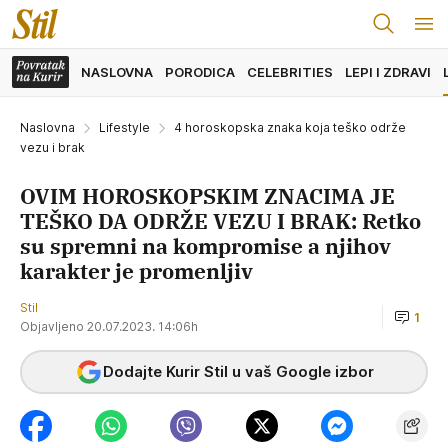
NASLOVNA
PORODICA
CELEBRITIES
LEPI I ZDRAVI
Naslovna
Lifestyle
4 horoskopska znaka koja teško održe
vezu i brak
OVIM HOROSKOPSKIM ZNACIMA JE
TEŠKO DA ODRŽE VEZU I BRAK: Retko
su spremni na kompromise a njihov
karakter je promenljiv
Stil
1
Objavljeno 20.07.2023. 14:06h
Dodajte Kurir Stil u vaš Google izbor