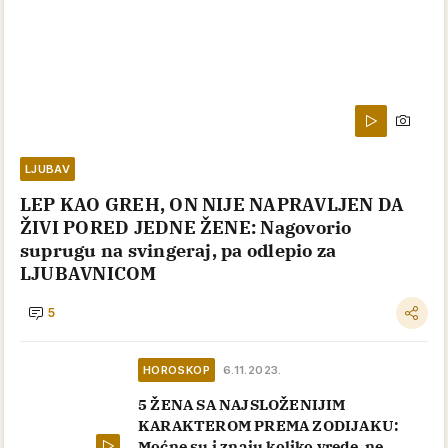
LJUBAV
LEP KAO GREH, ON NIJE NAPRAVLJEN DA
ŽIVI PORED JEDNE ŽENE: Nagovorio
suprugu na svingeraj, pa odlepio za
LJUBAVNICOM
5
HOROSKOP
6.11.2023.
5 ŽENA SA NAJSLOŽENIJIM
KARAKTEROM PREMA ZODIJAKU:
Moćne su i znaju koliko vrede, ne