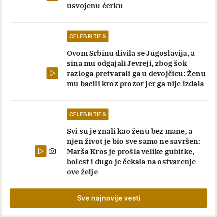
usvojenu ćerku
CELEBRITIES
Ovom Srbinu divila se Jugoslavija, a
sina mu odgajali Jevreji, zbog šok
razloga pretvarali ga u devojčicu: Ženu
mu bacili kroz prozor jer ga nije izdala
CELEBRITIES
Svi su je znali kao ženu bez mane, a
njen život je bio sve samo ne savršen:
Marša Kros je prošla velike gubitke,
bolest i dugo je čekala na ostvarenje
ove želje
Sve najnovije vesti