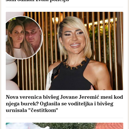
Nova verenica bivšeg Jovane Jeremić mesi kod
njega burek? Oglasila se voditeljka i bivšeg
urnisala "čestitkom"