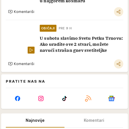
u najgorem košmaru
Komentariši
OBIČAJI
PRE 9 H
U subotu slavimo Svetu Petku Trnovu:
Ako uradite ove 2 stvari, možete
navući strašan gnev svetiteljke
Komentariši
PRATITE NAS NA
Najnovije
Komentari