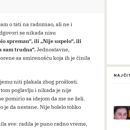
am o tati na radoznao, ali ne i
dgovori se nikada nisu
io spreman“, ili „Nije uspelo“, ili
da sam trudna“.
Jednostavne,
orene sa smirenošću koja ih je činila
NAJČI
jemu niti plakala zbog prošlosti.
tom poglavlju i nikada je nije
se pomirio sa idejom da me ne želi.
o je da nestane. Nije bolelo toliko
la sve: radila je puno radno vreme,