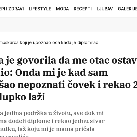
EPI I ZDRAVI
LIFESTYLE
MODA
RECEPTI
LJUBAV
GALERIJ
muškarca koji je upoznao oca kada je diplomirao
 je govorila da me otac ostav
io: Onda mi je kad sam
šao nepoznati čovek i rekao 2
lupko laži
a jedina podrška u životu, sve dok mi
 na dodeli diplome i rekao jednu stvar
enutku, laž koju mi je mama pričala
e raspliće