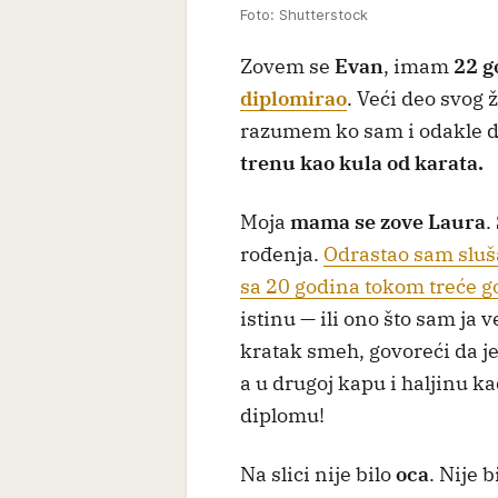
Foto: Shutterstock
Zovem se
Evan
, imam
22 g
diplomirao
. Veći deo svog
razumem ko sam i odakle d
trenu kao kula od karata.
Moja
mama se zove Laura
.
rođenja.
Odrastao sam sluša
sa 20 godina tokom treće g
istinu — ili ono što sam ja v
kratak smeh, govoreći da je
a u drugoj kapu i haljinu ka
diplomu!
Na slici nije bilo
oca
. Nije b