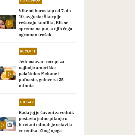
HOROSKOP
Vikend horoskop od 7. do
10. avgusta: Škorpije
rešavaju konflikt, Bik se
sprema na put, a njih čega
ogroman trošak
RECEPTI
Jednostavan recept za
najbolje američke
palačinke: Mekane i
pufnaste, gotove za 25
minuta
LJUBAV
Kada joj je čuveni zavodnik
postavio jedno pitanje u
teretani odmah je ostavila
verenika: Zbog njega