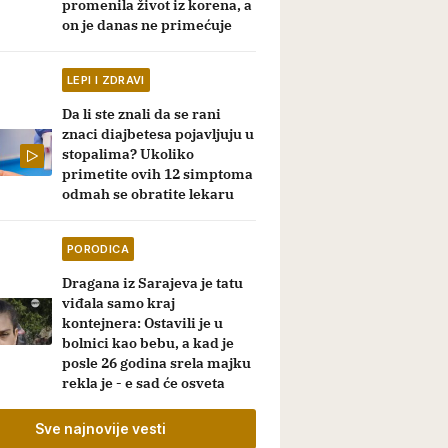
promenila život iz korena, a
on je danas ne primećuje
LEPI I ZDRAVI
Da li ste znali da se rani
znaci diajbetesa pojavljuju u
stopalima? Ukoliko
primetite ovih 12 simptoma
odmah se obratite lekaru
PORODICA
Dragana iz Sarajeva je tatu
viđala samo kraj
kontejnera: Ostavili je u
bolnici kao bebu, a kad je
posle 26 godina srela majku
rekla je - e sad će osveta
Sve najnovije vesti