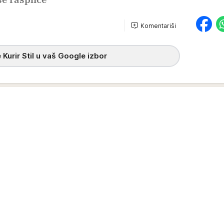
Komentariši
h
 Kurir Stil u vaš Google izbor