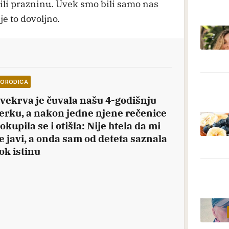
nili prazninu. Uvek smo bili samo nas
je to dovoljno.
PORODICA
vekrva je čuvala našu 4-godišnju
erku, a nakon jedne njene rečenice
okupila se i otišla: Nije htela da mi
e javi, a onda sam od deteta saznala
ok istinu