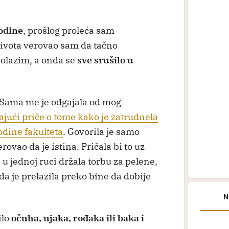
odine
, prošlog proleća sam
 života verovao sam da tačno
olazim, a onda se
sve srušilo u
 Sama me je odgajala od mog
jući priče o tome kako je zatrudnela
odine fakulteta
. Govorila je samo
erovao da je istina. Pričala bi to uz
 u jednoj ruci držala torbu za pelene,
da je prelazila preko bine da dobije
N
ilo
očuha, ujaka, rođaka ili baka i