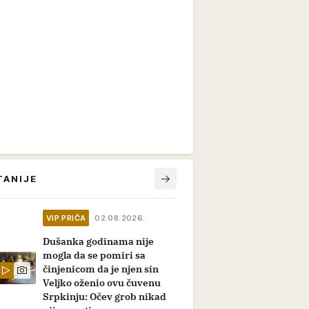
TANIJE
VIP PRIČA
02.08.2026.
Dušanka godinama nije
mogla da se pomiri sa
činjenicom da je njen sin
Veljko oženio ovu čuvenu
Srpkinju: Očev grob nikad