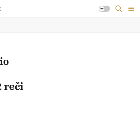
E
io
 reči