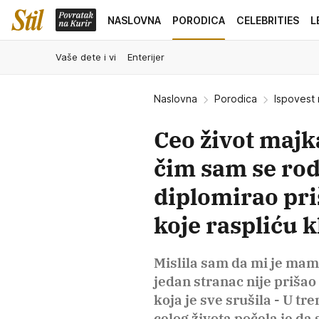
NASLOVNA
PORODICA
CELEBRITIES
L
Vaše dete i vi
Enterijer
Naslovna
Porodica
Ispovest 
Ceo život majka
čim sam se rod
diplomirao pri
koje raspliću k
Mislila sam da mi je mam
jedan stranac nije prišao
koja je sve srušila - U tr
celog života počela je da s