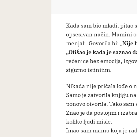
Kada sam bio mlađi, pitao s
opsesivan način. Mamini o
menjali. Govorila bi: „
Nije b
„Otišao je kada je saznao 
rečenice bez emocija, izgov
sigurno istinitim.
Nikada nije pričala lođe o n
Samo je zatvorila knjigu na 
ponovo otvorila. Tako sam 
Znao je da postojim i izabra
koliko ljudi misle.
Imao sam mamu koja je radi