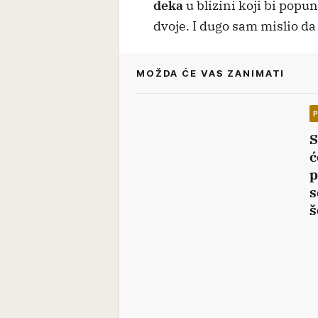
deka
u blizini koji bi popu
dvoje. I dugo sam mislio da 
MOŽDA ĆE VAS ZANIMATI
S
ć
p
s
š