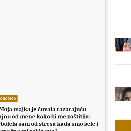
PORODICA
Moja majka je čuvala razarajuću
ajnu od mene kako bi me zaštitila:
bolela sam od stresa kada smo sele i
onačno mi rekla sve"