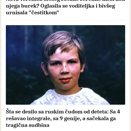
njega burek? Oglasila se voditeljka i bivšeg
urnisala "čestitkom"
Šta se desilo sa ruskim čudom od deteta: Sa 4
rešavao integrale, sa 9 genije, a sačekala ga
tragična sudbina