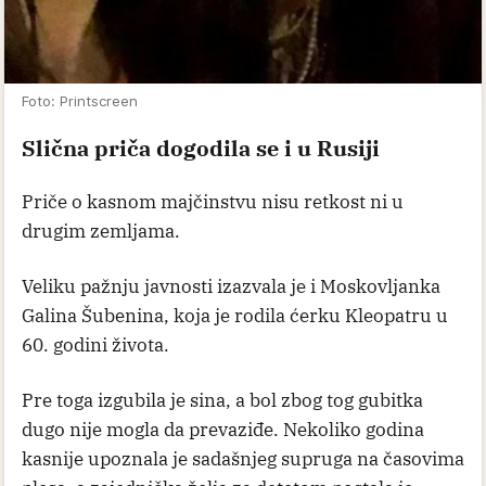
Foto: Printscreen
Slična priča dogodila se i u Rusiji
Priče o kasnom majčinstvu nisu retkost ni u
drugim zemljama.
Veliku pažnju javnosti izazvala je i Moskovljanka
Galina Šubenina, koja je rodila ćerku Kleopatru u
60. godini života.
Pre toga izgubila je sina, a bol zbog tog gubitka
dugo nije mogla da prevaziđe. Nekoliko godina
kasnije upoznala je sadašnjeg supruga na časovima