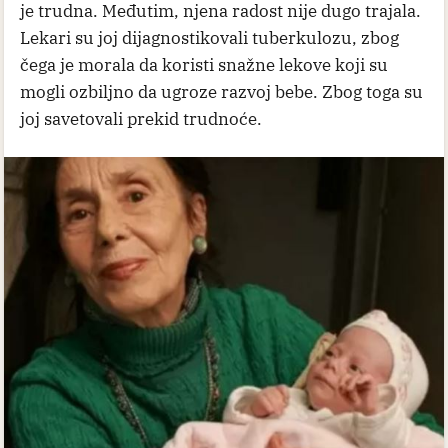
je trudna. Međutim, njena radost nije dugo trajala.
Lekari su joj dijagnostikovali tuberkulozu, zbog
čega je morala da koristi snažne lekove koji su
mogli ozbiljno da ugroze razvoj bebe. Zbog toga su
joj savetovali prekid trudnoće.