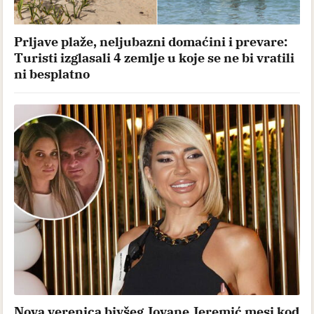
Prljave plaže, neljubazni domaćini i prevare:
Turisti izglasali 4 zemlje u koje se ne bi vratili
ni besplatno
Nova verenica bivšeg Jovane Jeremić mesi kod