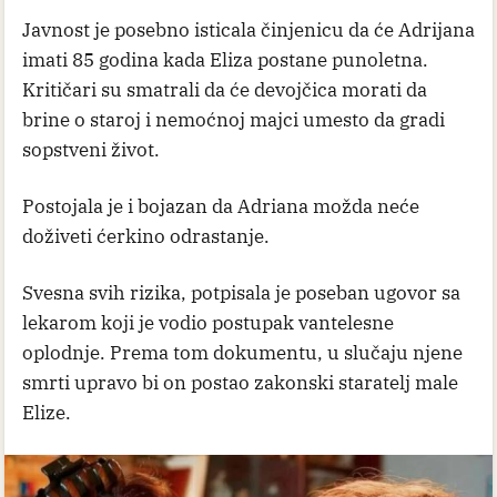
Javnost je posebno isticala činjenicu da će Adrijana
imati 85 godina kada Eliza postane punoletna.
Kritičari su smatrali da će devojčica morati da
brine o staroj i nemoćnoj majci umesto da gradi
sopstveni život.
Postojala je i bojazan da Adriana možda neće
doživeti ćerkino odrastanje.
Svesna svih rizika, potpisala je poseban ugovor sa
lekarom koji je vodio postupak vantelesne
oplodnje. Prema tom dokumentu, u slučaju njene
smrti upravo bi on postao zakonski staratelj male
Elize.