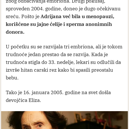
zbog odbacivanja embriona. Drugi pokušaj,
sproveden 2004. godine, doneo je dugo očekivanu
sreću. Pošto je
Adrijana već bila u menopauzi,
korišćene su jajne ćelije i sperma anonimnih
donora.
U početku su se razvijala tri embriona, ali je tokom
trudnoće jedan prestao da se razvija. Kada je
trudnoća stigla do 33. nedelje, lekari su odlučili da
izvrše hitan carski rez kako bi spasili preostalu
bebu.
Tako je 16. januara 2005. godine na svet došla
devojčica Eliza.