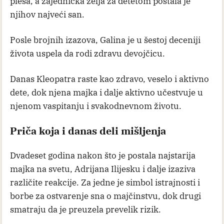
plesa, a zajednička želja za detetom postala je
njihov najveći san.
Posle brojnih izazova, Galina je u šestoj deceniji
života uspela da rodi zdravu devojčicu.
Danas Kleopatra raste kao zdravo, veselo i aktivno
dete, dok njena majka i dalje aktivno učestvuje u
njenom vaspitanju i svakodnevnom životu.
Priča koja i danas deli mišljenja
Dvadeset godina nakon što je postala najstarija
majka na svetu, Adrijana Ilijesku i dalje izaziva
različite reakcije. Za jedne je simbol istrajnosti i
borbe za ostvarenje sna o majčinstvu, dok drugi
smatraju da je preuzela prevelik rizik.