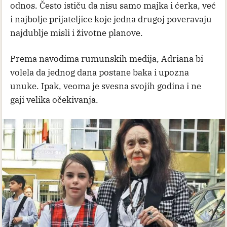
odnos. Često ističu da nisu samo majka i ćerka, već
i najbolje prijateljice koje jedna drugoj poveravaju
najdublje misli i životne planove.
Prema navodima rumunskih medija, Adriana bi
volela da jednog dana postane baka i upozna
unuke. Ipak, veoma je svesna svojih godina i ne
gaji velika očekivanja.