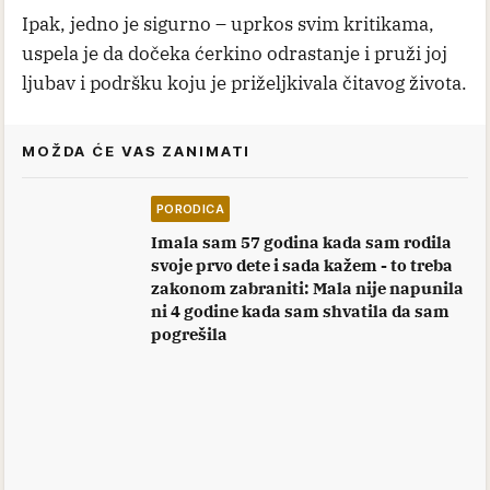
Ipak, jedno je sigurno – uprkos svim kritikama,
uspela je da dočeka ćerkino odrastanje i pruži joj
ljubav i podršku koju je priželjkivala čitavog života.
MOŽDA ĆE VAS ZANIMATI
PORODICA
Imala sam 57 godina kada sam rodila
svoje prvo dete i sada kažem - to treba
zakonom zabraniti: Mala nije napunila
ni 4 godine kada sam shvatila da sam
pogrešila