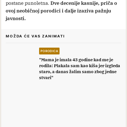
postane punoletna.
Dve decenije kasnije, priča o
ovoj neobičnoj porodici i dalje izaziva pažnju
javnosti.
MOŽDA ĆE VAS ZANIMATI
PORODICA
"Mama je imala 43 godine kad me je
rodila: Plakala sam kao kiša jer izgleda
staro, a danas žalim samo zbog jedne
stvari"