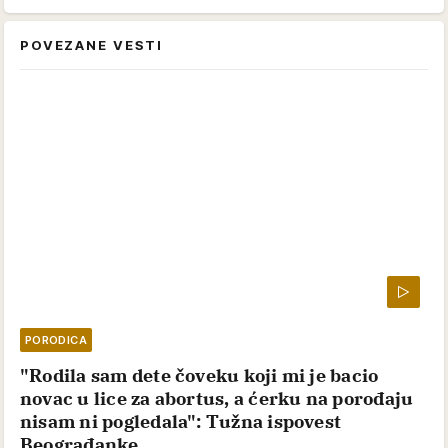
POVEZANE VESTI
PORODICA
"Rodila sam dete čoveku koji mi je bacio
novac u lice za abortus, a ćerku na porođaju
nisam ni pogledala": Tužna ispovest
Beograđanke