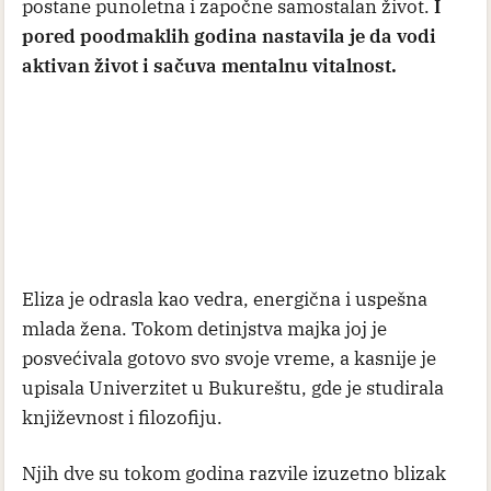
postane punoletna i započne samostalan život.
I
pored poodmaklih godina nastavila je da vodi
aktivan život i sačuva mentalnu vitalnost.
Eliza je odrasla kao vedra, energična i uspešna
mlada žena. Tokom detinjstva majka joj je
posvećivala gotovo svo svoje vreme, a kasnije je
upisala Univerzitet u Bukureštu, gde je studirala
književnost i filozofiju.
Njih dve su tokom godina razvile izuzetno blizak