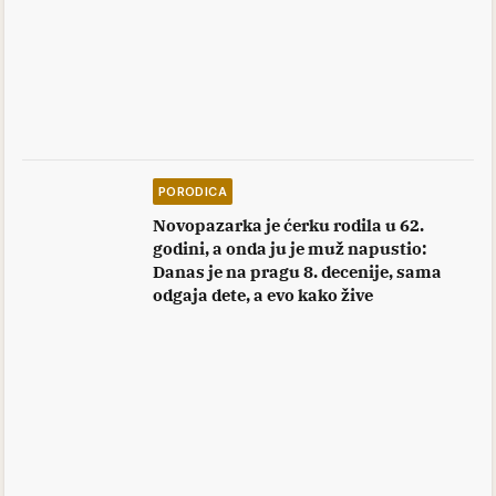
PORODICA
Novopazarka je ćerku rodila u 62.
godini, a onda ju je muž napustio:
Danas je na pragu 8. decenije, sama
odgaja dete, a evo kako žive