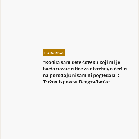
PORODICA
"Rodila sam dete čoveku koji mi je
bacio novac u lice za abortus, a ćerku
na porođaju nisam ni pogledala":
Tužna ispovest Beograđanke