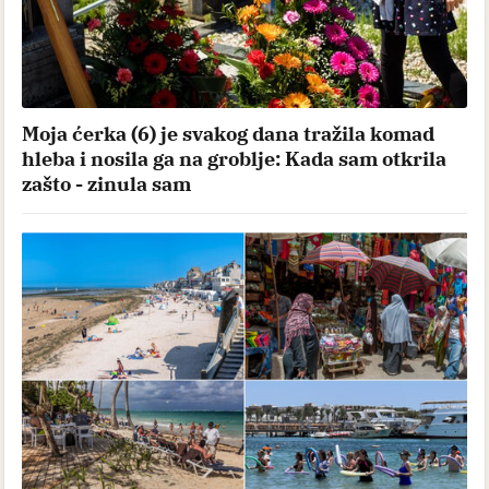
Moja ćerka (6) je svakog dana tražila komad
hleba i nosila ga na groblje: Kada sam otkrila
zašto - zinula sam