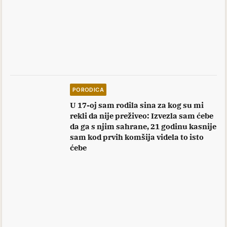
PORODICA
U 17-oj sam rodila sina za kog su mi
rekli da nije preživeo: Izvezla sam ćebe
da ga s njim sahrane, 21 godinu kasnije
sam kod prvih komšija videla to isto
ćebe