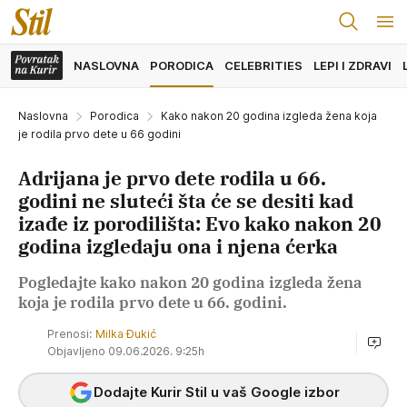
NASLOVNA
PORODICA
CELEBRITIES
LEPI I ZDRAVI
Naslovna
Porodica
Kako nakon 20 godina izgleda žena koja
je rodila prvo dete u 66 godini
Adrijana je prvo dete rodila u 66.
godini ne sluteći šta će se desiti kad
izađe iz porodilišta: Evo kako nakon 20
godina izgledaju ona i njena ćerka
Pogledajte kako nakon 20 godina izgleda žena
koja je rodila prvo dete u 66. godini.
Prenosi:
Milka Đukić
Objavljeno 09.06.2026. 9:25h
Dodajte Kurir Stil u vaš Google izbor