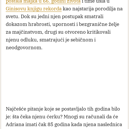
postala majka u 66. godini života
i time ušla u
Ginisovu knjigu rekorda
kao najstarija porodilja na
svetu. Dok su jedni njen postupak smatrali
dokazom hrabrosti, upornosti i bezgranične želje
za majčinstvom, drugi su otvoreno kritikovali
njenu odluku, smatrajući je sebičnom i
neodgovornom.
Najčešće pitanje koje se postavljalo tih godina bilo
je: šta čeka njenu ćerku? Mnogi su računali da će
Adriana imati čak 85 godina kada njena naslednica