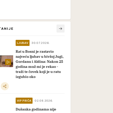
TANIJE
LJUBAV
30.07.2026.
Rat u Bosni je rastavio
najveću ljubav u bivšoj Jugi,
Gordanu i Aldina: Nakon 25
godina muž mi je rekao -
traži te čovek koji je u ratu
izgubio oko
VIP PRIČA
02.08.2026.
Dušanka godinama nije