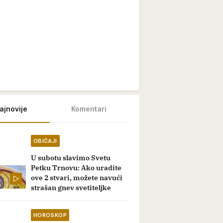
ajnovije
Komentari
OBIČAJI
U subotu slavimo Svetu
Petku Trnovu: Ako uradite
ove 2 stvari, možete navući
strašan gnev svetiteljke
HOROSKOP