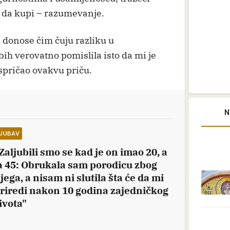
 da kupi – razumevanje.
 donose čim čuju razliku u
ih verovatno pomislila isto da mi je
spričao ovakvu priču.
N
LJUBAV
Zaljubili smo se kad je on imao 20, a
a 45: Obrukala sam porodicu zbog
jega, a nisam ni slutila šta će da mi
riredi nakon 10 godina zajedničkog
ivota"