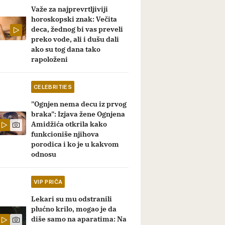
Važe za najprevrtljiviji
horoskopski znak: Večita
deca, žednog bi vas preveli
preko vode, ali i dušu dali
ako su tog dana tako
rapoloženi
CELEBRITIES
"Ognjen nema decu iz prvog
braka": Izjava žene Ognjena
Amidžića otkrila kako
funkcioniše njihova
porodica i ko je u kakvom
odnosu
VIP PRIČA
Lekari su mu odstranili
plućno krilo, mogao je da
diše samo na aparatima: Na