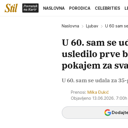
NASLOVNA
PORODICA
CELEBRITIES
L
Naslovna
Ljubav
U 60 sam se
U 60. sam se ud
usledilo prve 
pokajem za sv
U 60. sam se udala za 35-
Prenosi:
Milka Đukić
Objavljeno 13.06.2026. 7:00
Dodajte