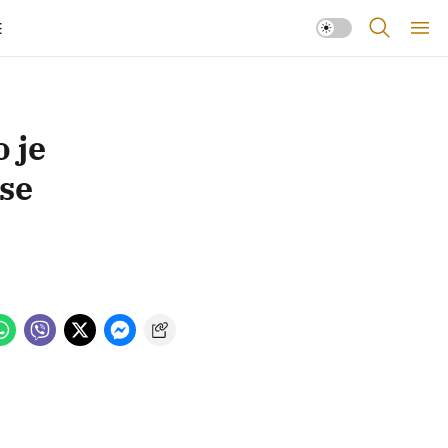
E
 je
 se