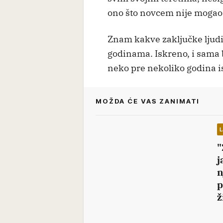
ono što novcem nije mogao
Znam kakve zaključke ljudi
godinama. Iskreno, i sama b
neko pre nekoliko godina i
MOŽDA ĆE VAS ZANIMATI
"
j
n
p
ž