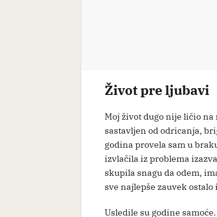
Život pre ljubavi
Moj život dugo nije ličio na
sastavljen od odricanja, br
godina provela sam u brak
izvlačila iz problema izaz
skupila snagu da odem, ima
sve najlepše zauvek ostalo
Usledile su godine samoće. 