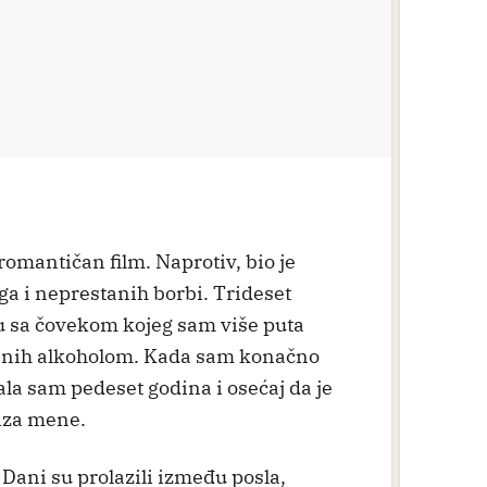
 romantičan film. Naprotiv, bio je
iga i neprestanih borbi. Trideset
u sa čovekom kojeg sam više puta
vanih alkoholom. Kada sam konačno
la sam pedeset godina i osećaj da je
 iza mene.
Dani su prolazili između posla,