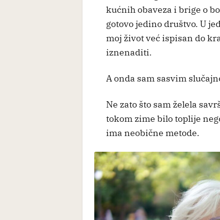
kućnih obaveza i brige o bo
gotovo jedino društvo. U j
moj život već ispisan do kr
iznenaditi.
A onda sam sasvim slučajno 
Ne zato što sam želela savrš
tokom zime bilo toplije n
ima neobične metode.