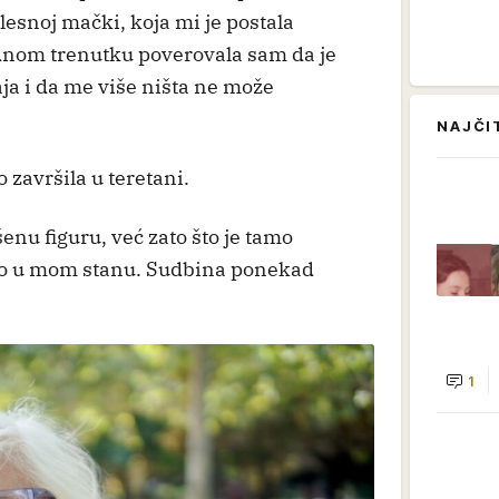
lesnoj mački, koja mi je postala
ednom trenutku poverovala sam da je
aja i da me više ništa ne može
NAJČI
završila u teretani.
enu figuru, već zato što je tamo
ego u mom stanu. Sudbina ponekad
1