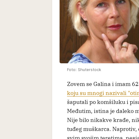
Foto: Shuterstock
Zovem se Galina i imam 62
koju su mnogi nazivali "o
šaputali po komšiluku i pi
Međutim, istina je daleko 
Nije bilo nikakve krađe, n
tuđeg muškarca. Naprotiv, o
svim svojim teretima, nesi