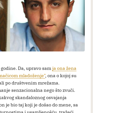
 godine. Da, upravo sam
ja ona žena
timačicom mladoženje"
, ona o kojoj su
sali po društvenim mrežama.
manje senzacionalna nego što zvuči.
ikakvog skandaloznog osvajanja
n je bio taj koji je došao do mene, sa
gurnostima i usamljenošću, tražeći