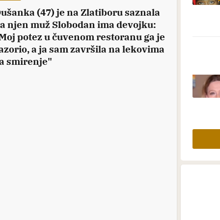
ušanka (47) je na Zlatiboru saznala
a njen muž Slobodan ima devojku:
Moj potez u čuvenom restoranu ga je
azorio, a ja sam završila na lekovima
a smirenje"