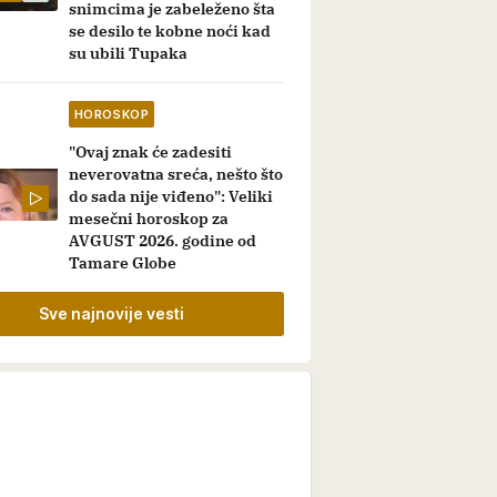
snimcima je zabeleženo šta
se desilo te kobne noći kad
su ubili Tupaka
HOROSKOP
"Ovaj znak će zadesiti
neverovatna sreća, nešto što
do sada nije viđeno": Veliki
mesečni horoskop za
AVGUST 2026. godine od
Tamare Globe
Sve najnovije vesti