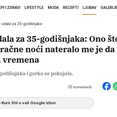
EPI I ZDRAVI
LIFESTYLE
MODA
RECEPTI
LJUBAV
GALERIJ
 udala za 35-godišnjaka
ala za 35-godišnjaka: Ono što
bračne noći nateralo me je da
a vremena
godišnjaka i gorko se pokajala.
Komentariši
h
 Kurir Stil u vaš Google izbor