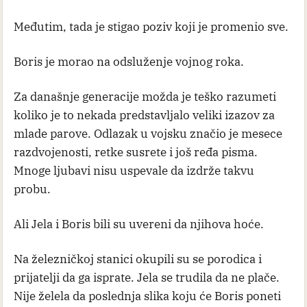
Međutim, tada je stigao poziv koji je promenio sve.
Boris je morao na odsluženje vojnog roka.
Za današnje generacije možda je teško razumeti
koliko je to nekada predstavljalo veliki izazov za
mlade parove. Odlazak u vojsku značio je mesece
razdvojenosti, retke susrete i još ređa pisma.
Mnoge ljubavi nisu uspevale da izdrže takvu
probu.
Ali Jela i Boris bili su uvereni da njihova hoće.
Na železničkoj stanici okupili su se porodica i
prijatelji da ga isprate. Jela se trudila da ne plače.
Nije želela da poslednja slika koju će Boris poneti