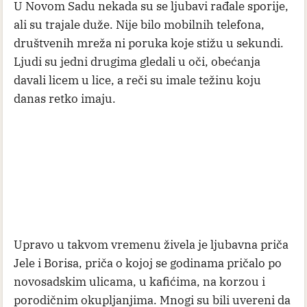
U Novom Sadu nekada su se ljubavi rađale sporije,
ali su trajale duže. Nije bilo mobilnih telefona,
društvenih mreža ni poruka koje stižu u sekundi.
Ljudi su jedni drugima gledali u oči, obećanja
davali licem u lice, a reči su imale težinu koju
danas retko imaju.
Upravo u takvom vremenu živela je ljubavna priča
Jele i Borisa, priča o kojoj se godinama pričalo po
novosadskim ulicama, u kafićima, na korzou i
porodičnim okupljanjima. Mnogi su bili uvereni da