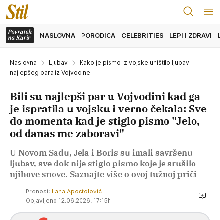
NASLOVNA
PORODICA
CELEBRITIES
LEPI I ZDRAVI
Naslovna
Ljubav
Kako je pismo iz vojske uništilo ljubav
najlepšeg para iz Vojvodine
Bili su najlepši par u Vojvodini kad ga
je ispratila u vojsku i verno čekala: Sve
do momenta kad je stiglo pismo "Jelo,
od danas me zaboravi"
U Novom Sadu, Jela i Boris su imali savršenu
ljubav, sve dok nije stiglo pismo koje je srušilo
njihove snove. Saznajte više o ovoj tužnoj priči
Prenosi:
Lana Apostolović
Objavljeno 12.06.2026. 17:15h