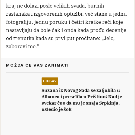
kraj ne dolazi posle velikih svađa, burnih
rastanaka i izgovorenih optužbi, već stane u jednu
fotografiju, jednu poruku i četiri kratke reči koje
nastavljaju da bole čak i onda kada prođu decenije
od trenutka kada su prvi put pročitane: „Jelo,
zaboravi me.“
MOŽDA ĆE VAS ZANIMATI
LJUBAV
Suzana iz Novog Sada se zaljubila u
Albanca i preselila u Prištinu: Kad je
svekar čuo da mu je snaja Srpkinja,
usledio je šok