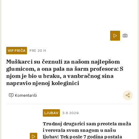
VIP PRIČA
PRE 20 H
Muškarci su čeznuli za našom najlepšom
glumicom, a ona pala na šarm profesora: S
njom je bio u braku, a vanbračnog sina
napravio njenoj koleginici
Komentariši
LJUBAV
3.8.2026.
Trudnoj drugarici sam preotela muža
i verovala svom snagom u našu
ljubav: Tek posle 7 godina postala