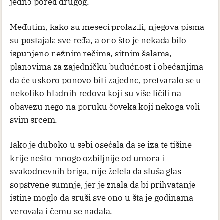
jedno pored drugog.
Međutim, kako su meseci prolazili, njegova pisma
su postajala sve ređa, a ono što je nekada bilo
ispunjeno nežnim rečima, sitnim šalama,
planovima za zajedničku budućnost i obećanjima
da će uskoro ponovo biti zajedno, pretvaralo se u
nekoliko hladnih redova koji su više ličili na
obavezu nego na poruku čoveka koji nekoga voli
svim srcem.
Iako je duboko u sebi osećala da se iza te tišine
krije nešto mnogo ozbiljnije od umora i
svakodnevnih briga, nije želela da sluša glas
sopstvene sumnje, jer je znala da bi prihvatanje
istine moglo da sruši sve ono u šta je godinama
verovala i čemu se nadala.