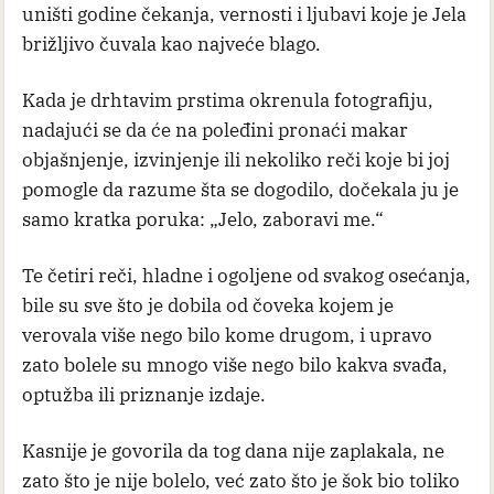
uništi godine čekanja, vernosti i ljubavi koje je Jela
brižljivo čuvala kao najveće blago.
Kada je drhtavim prstima okrenula fotografiju,
nadajući se da će na poleđini pronaći makar
objašnjenje, izvinjenje ili nekoliko reči koje bi joj
pomogle da razume šta se dogodilo, dočekala ju je
samo kratka poruka: „Jelo, zaboravi me.“
Te četiri reči, hladne i ogoljene od svakog osećanja,
bile su sve što je dobila od čoveka kojem je
verovala više nego bilo kome drugom, i upravo
zato bolele su mnogo više nego bilo kakva svađa,
optužba ili priznanje izdaje.
Kasnije je govorila da tog dana nije zaplakala, ne
zato što je nije bolelo, već zato što je šok bio toliko