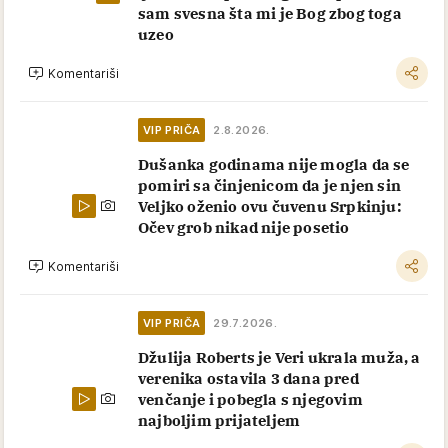
sam svesna šta mi je Bog zbog toga
uzeo
Komentariši
VIP PRIČA
2.8.2026.
Dušanka godinama nije mogla da se
pomiri sa činjenicom da je njen sin
Veljko oženio ovu čuvenu Srpkinju:
Očev grob nikad nije posetio
Komentariši
VIP PRIČA
29.7.2026.
Džulija Roberts je Veri ukrala muža, a
verenika ostavila 3 dana pred
venčanje i pobegla s njegovim
najboljim prijateljem