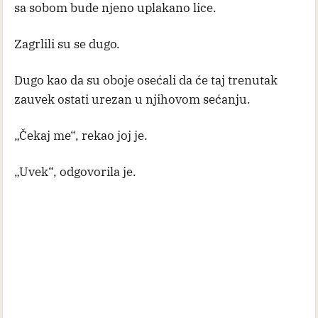
sa sobom bude njeno uplakano lice.
Zagrlili su se dugo.
Dugo kao da su oboje osećali da će taj trenutak
zauvek ostati urezan u njihovom sećanju.
„Čekaj me“, rekao joj je.
„Uvek“, odgovorila je.