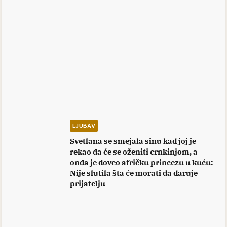
LJUBAV
Svetlana se smejala sinu kad joj je
rekao da će se oženiti crnkinjom, a
onda je doveo afričku princezu u kuću:
Nije slutila šta će morati da daruje
prijatelju