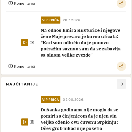
Komentariši
VIP PRIČA
28.7.2026.
Na odnos Emira Kusturice i njegove
žene Maje prevara je burno uticala:
"Kad sam odlučio da je ponovo
potražim saznao sam da se zabavlja
sa sinom velike zvezde"
Komentariši
NAJČITANIJE
VIP PRIČA
02.08.2026.
Dušanka godinama nije mogla da se
pomiri sa činjenicom da je njen sin
Veljko oženio ovu čuvenu Srpkinju:
Očev grob nikad nije posetio