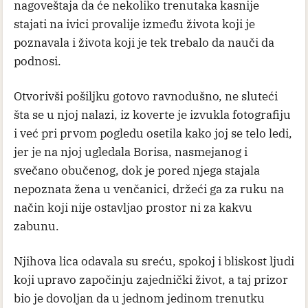
nagoveštaja da će nekoliko trenutaka kasnije
stajati na ivici provalije između života koji je
poznavala i života koji je tek trebalo da nauči da
podnosi.
Otvorivši pošiljku gotovo ravnodušno, ne sluteći
šta se u njoj nalazi, iz koverte je izvukla fotografiju
i već pri prvom pogledu osetila kako joj se telo ledi,
jer je na njoj ugledala Borisa, nasmejanog i
svečano obučenog, dok je pored njega stajala
nepoznata žena u venčanici, držeći ga za ruku na
način koji nije ostavljao prostor ni za kakvu
zabunu.
Njihova lica odavala su sreću, spokoj i bliskost ljudi
koji upravo započinju zajednički život, a taj prizor
bio je dovoljan da u jednom jedinom trenutku