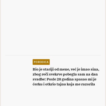
PORODICA
Bio je stariji od mene, već je imao sina,
zbog reči svekrve pobegla sam na dan
svadbe: Posle 20 godina spasao mi je
ćerku i otkrio tajnu koja me razorila