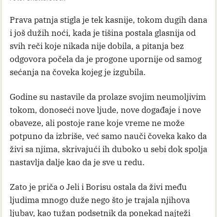
Prava patnja stigla je tek kasnije, tokom dugih dana
i još dužih noći, kada je tišina postala glasnija od
svih reči koje nikada nije dobila, a pitanja bez
odgovora počela da je progone upornije od samog
sećanja na čoveka kojeg je izgubila.
Godine su nastavile da prolaze svojim neumoljivim
tokom, donoseći nove ljude, nove događaje i nove
obaveze, ali postoje rane koje vreme ne može
potpuno da izbriše, već samo nauči čoveka kako da
živi sa njima, skrivajući ih duboko u sebi dok spolja
nastavlja dalje kao da je sve u redu.
Zato je priča o Jeli i Borisu ostala da živi među
ljudima mnogo duže nego što je trajala njihova
ljubav, kao tužan podsetnik da ponekad najteži