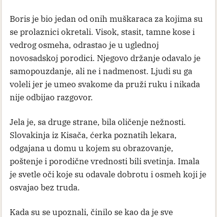
Boris je bio jedan od onih muškaraca za kojima su
se prolaznici okretali. Visok, stasit, tamne kose i
vedrog osmeha, odrastao je u uglednoj
novosadskoj porodici. Njegovo držanje odavalo je
samopouzdanje, ali ne i nadmenost. Ljudi su ga
voleli jer je umeo svakome da pruži ruku i nikada
nije odbijao razgovor.
Jela je, sa druge strane, bila oličenje nežnosti.
Slovakinja iz Kisača, ćerka poznatih lekara,
odgajana u domu u kojem su obrazovanje,
poštenje i porodične vrednosti bili svetinja. Imala
je svetle oči koje su odavale dobrotu i osmeh koji je
osvajao bez truda.
Kada su se upoznali, činilo se kao da je sve