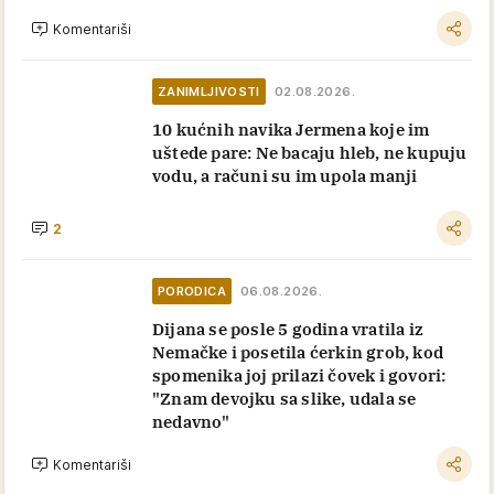
Komentariši
ZANIMLJIVOSTI
02.08.2026.
10 kućnih navika Jermena koje im
uštede pare: Ne bacaju hleb, ne kupuju
vodu, a računi su im upola manji
2
PORODICA
06.08.2026.
Dijana se posle 5 godina vratila iz
Nemačke i posetila ćerkin grob, kod
spomenika joj prilazi čovek i govori:
"Znam devojku sa slike, udala se
nedavno"
Komentariši