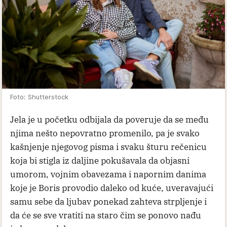
Foto: Shutterstock
Jela je u početku odbijala da poveruje da se među
njima nešto nepovratno promenilo, pa je svako
kašnjenje njegovog pisma i svaku šturu rečenicu
koja bi stigla iz daljine pokušavala da objasni
umorom, vojnim obavezama i napornim danima
koje je Boris provodio daleko od kuće, uveravajući
samu sebe da ljubav ponekad zahteva strpljenje i
da će se sve vratiti na staro čim se ponovo nađu