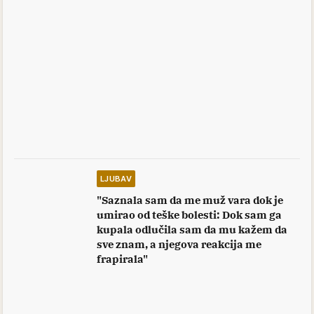
LJUBAV
"Saznala sam da me muž vara dok je
umirao od teške bolesti: Dok sam ga
kupala odlučila sam da mu kažem da
sve znam, a njegova reakcija me
frapirala"