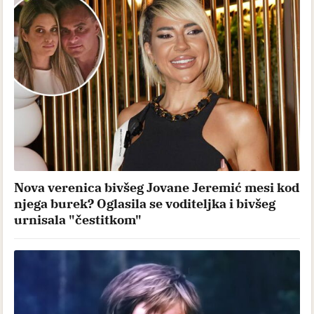
Nova verenica bivšeg Jovane Jeremić mesi kod
njega burek? Oglasila se voditeljka i bivšeg
urnisala "čestitkom"