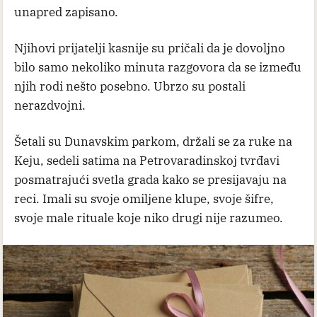
unapred zapisano.
Njihovi prijatelji kasnije su pričali da je dovoljno
bilo samo nekoliko minuta razgovora da se između
njih rodi nešto posebno. Ubrzo su postali
nerazdvojni.
Šetali su Dunavskim parkom, držali se za ruke na
Keju, sedeli satima na Petrovaradinskoj tvrđavi
posmatrajući svetla grada kako se presijavaju na
reci. Imali su svoje omiljene klupe, svoje šifre,
svoje male rituale koje niko drugi nije razumeo.