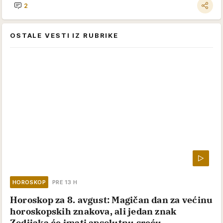
2
OSTALE VESTI IZ RUBRIKE
HOROSKOP
PRE 13 H
Horoskop za 8. avgust: Magičan dan za većinu
horoskopskih znakova, ali jedan znak
Zodijaka će imati apsolutnu sreću