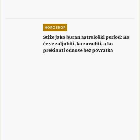
HOROSKOP
Stiže jako buran astrološki period: Ko
će se zaljubiti, ko zaraditi, a ko
prekinuti odnose bez povratka