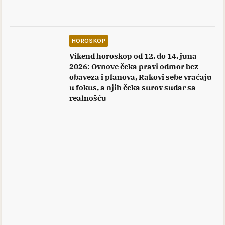
HOROSKOP
Vikend horoskop od 12. do 14. juna
2026: Ovnove čeka pravi odmor bez
obaveza i planova, Rakovi sebe vraćaju
u fokus, a njih čeka surov sudar sa
realnošću