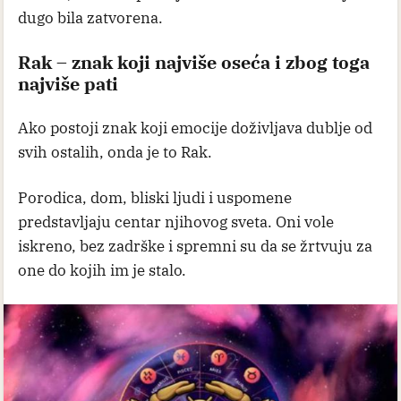
dugo bila zatvorena.
Rak – znak koji najviše oseća i zbog toga
najviše pati
Ako postoji znak koji emocije doživljava dublje od
svih ostalih, onda je to Rak.
Porodica, dom, bliski ljudi i uspomene
predstavljaju centar njihovog sveta. Oni vole
iskreno, bez zadrške i spremni su da se žrtvuju za
one do kojih im je stalo.