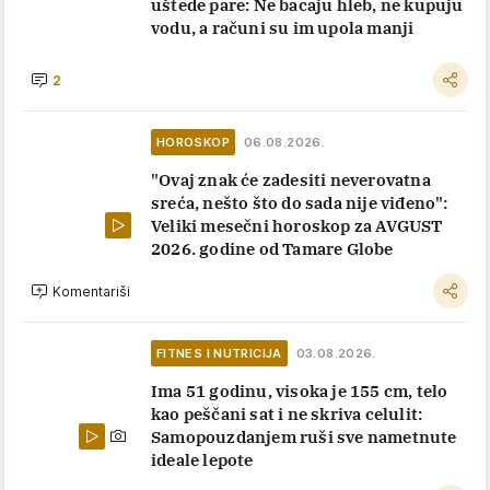
uštede pare: Ne bacaju hleb, ne kupuju
vodu, a računi su im upola manji
2
HOROSKOP
06.08.2026.
"Ovaj znak će zadesiti neverovatna
sreća, nešto što do sada nije viđeno":
Veliki mesečni horoskop za AVGUST
2026. godine od Tamare Globe
Komentariši
FITNES I NUTRICIJA
03.08.2026.
Ima 51 godinu, visoka je 155 cm, telo
kao peščani sat i ne skriva celulit:
Samopouzdanjem ruši sve nametnute
ideale lepote