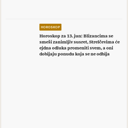
HOROSKOP
Horoskop za 13. jun: Blizancima se
smeši zanimljiv susret, Strelčevima će
ejdna odluka promeniti svem, a oni
dobijaju ponudu koja se ne odbija