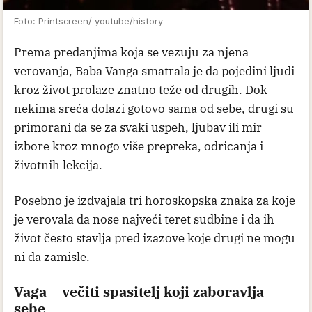
Foto: Printscreen/ youtube/history
Prema predanjima koja se vezuju za njena
verovanja, Baba Vanga smatrala je da pojedini ljudi
kroz život prolaze znatno teže od drugih. Dok
nekima sreća dolazi gotovo sama od sebe, drugi su
primorani da se za svaki uspeh, ljubav ili mir
izbore kroz mnogo više prepreka, odricanja i
životnih lekcija.
Posebno je izdvajala tri horoskopska znaka za koje
je verovala da nose najveći teret sudbine i da ih
život često stavlja pred izazove koje drugi ne mogu
ni da zamisle.
Vaga – večiti spasitelj koji zaboravlja
sebe