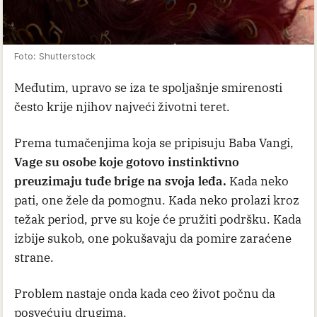
Foto: Shutterstock
Međutim, upravo se iza te spoljašnje smirenosti
često krije njihov najveći životni teret.
Prema tumačenjima koja se pripisuju Baba Vangi,
Vage su osobe koje gotovo instinktivno
preuzimaju tuđe brige na svoja leđa.
Kada neko
pati, one žele da pomognu. Kada neko prolazi kroz
težak period, prve su koje će pružiti podršku. Kada
izbije sukob, one pokušavaju da pomire zaraćene
strane.
Problem nastaje onda kada ceo život počnu da
posvećuju drugima.