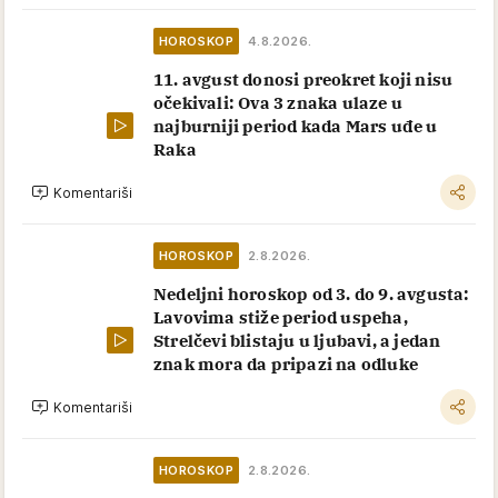
HOROSKOP
4.8.2026.
11. avgust donosi preokret koji nisu
očekivali: Ova 3 znaka ulaze u
najburniji period kada Mars uđe u
Raka
Komentariši
HOROSKOP
2.8.2026.
Nedeljni horoskop od 3. do 9. avgusta:
Lavovima stiže period uspeha,
Strelčevi blistaju u ljubavi, a jedan
znak mora da pripazi na odluke
Komentariši
HOROSKOP
2.8.2026.