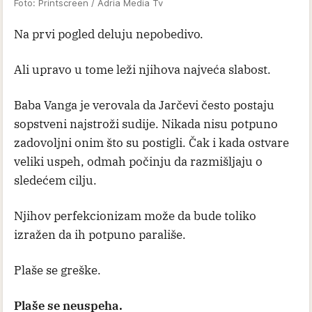
Foto: Printscreen / Adria Media Tv
Na prvi pogled deluju nepobedivo.
Ali upravo u tome leži njihova najveća slabost.
Baba Vanga je verovala da Jarčevi često postaju
sopstveni najstroži sudije. Nikada nisu potpuno
zadovoljni onim što su postigli. Čak i kada ostvare
veliki uspeh, odmah počinju da razmišljaju o
sledećem cilju.
Njihov perfekcionizam može da bude toliko
izražen da ih potpuno parališe.
Plaše se greške.
Plaše se neuspeha.