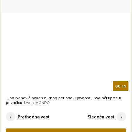
00:14
Tina Ivanović nakon burnog perioda u javnosti: Sve oči uprte u
pevačicu
Izvor: MONDO
Prethodna vest
Sledeća vest