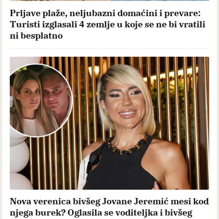
Prljave plaže, neljubazni domaćini i prevare:
Turisti izglasali 4 zemlje u koje se ne bi vratili
ni besplatno
Nova verenica bivšeg Jovane Jeremić mesi kod
njega burek? Oglasila se voditeljka i bivšeg