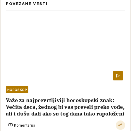
POVEZANE VESTI
HOROSKOP
Važe za najprevrtljiviji horoskopski znak:
Večita deca, žednog bi vas preveli preko vode,
ali i dušu dali ako su tog dana tako rapoloženi
Komentariši