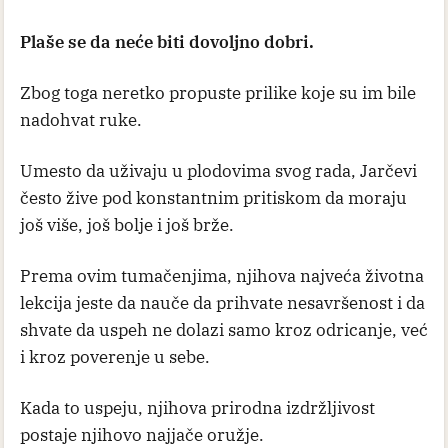
Plaše se da neće biti dovoljno dobri.
Zbog toga neretko propuste prilike koje su im bile
nadohvat ruke.
Umesto da uživaju u plodovima svog rada, Jarčevi
često žive pod konstantnim pritiskom da moraju
još više, još bolje i još brže.
Prema ovim tumačenjima, njihova najveća životna
lekcija jeste da nauče da prihvate nesavršenost i da
shvate da uspeh ne dolazi samo kroz odricanje, već
i kroz poverenje u sebe.
Kada to uspeju, njihova prirodna izdržljivost
postaje njihovo najjače oružje.