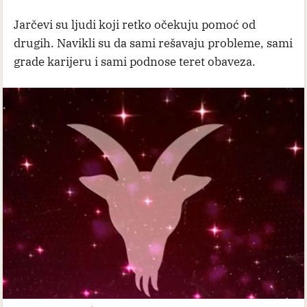
Jarčevi su ljudi koji retko očekuju pomoć od
drugih. Navikli su da sami rešavaju probleme, sami
grade karijeru i sami podnose teret obaveza.