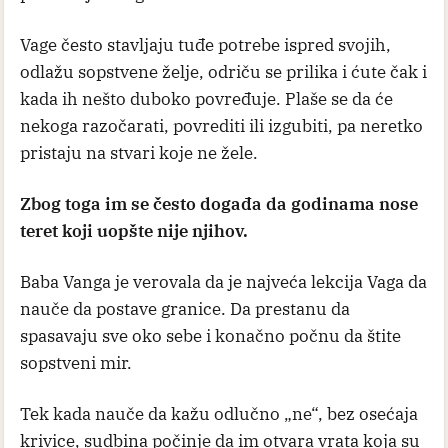
Vage često stavljaju tuđe potrebe ispred svojih,
odlažu sopstvene želje, odriču se prilika i ćute čak i
kada ih nešto duboko povređuje. Plaše se da će
nekoga razočarati, povrediti ili izgubiti, pa neretko
pristaju na stvari koje ne žele.
Zbog toga im se često događa da godinama nose
teret koji uopšte nije njihov.
Baba Vanga je verovala da je najveća lekcija Vaga da
nauče da postave granice. Da prestanu da
spasavaju sve oko sebe i konačno počnu da štite
sopstveni mir.
Tek kada nauče da kažu odlučno „ne“, bez osećaja
krivice, sudbina počinje da im otvara vrata koja su