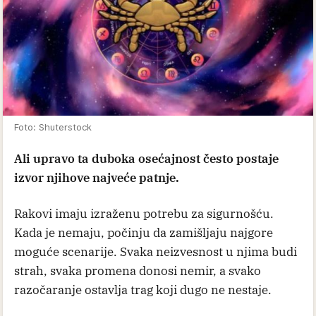
Foto: Shuterstock
Ali upravo ta duboka osećajnost često postaje
izvor njihove najveće patnje.
Rakovi imaju izraženu potrebu za sigurnošću.
Kada je nemaju, počinju da zamišljaju najgore
moguće scenarije. Svaka neizvesnost u njima budi
strah, svaka promena donosi nemir, a svako
razočaranje ostavlja trag koji dugo ne nestaje.