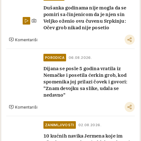
Dušanka godinama nije mogla da se
pomiri sa činjenicom da je njen sin
Veljko oženio ovu čuvenu Srpkinju:
Očev grob nikad nije posetio
Komentariši
PORODICA
06.08.2026.
Dijana se posle 5 godina vratila iz
Nemačke i posetila ćerkin grob, kod
spomenika joj prilazi čovek i govori:
"Znam devojku sa slike, udala se
nedavno"
Komentariši
ZANIMLJIVOSTI
02.08.2026.
10 kućnih navika Jermena koje im