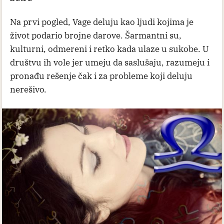
Na prvi pogled, Vage deluju kao ljudi kojima je
život podario brojne darove. Šarmantni su,
kulturni, odmereni i retko kada ulaze u sukobe. U
društvu ih vole jer umeju da saslušaju, razumeju i
pronađu rešenje čak i za probleme koji deluju
nerešivo.