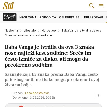
NASLOVNA
PORODICA
CELEBRITIES
LEPI I ZDRAVI
Naslovna
Lifestyle
Horoskop
Baba Vanga je tvrdila da ova
3 znaka nose najteži krst sudbine
Baba Vanga je tvrdila da ova 3 znaka
nose najteži krst sudbine: Sreća im
često izmiče za dlaku, ali mogu da
preokrenu sudbinu
Saznajte koja tri znaka prema Baba Vangi često
pate zbog sudbine i kako mogu preokrenuti svoj
život na bolje.
Prenosi:
Lana Apostolović
Objavljeno 13.06.2026. 20:55h