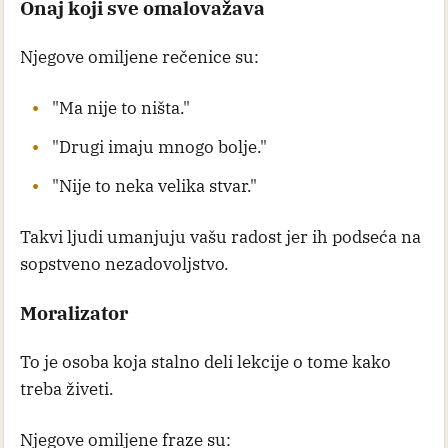
Onaj koji sve omalovažava
Njegove omiljene rečenice su:
"Ma nije to ništa."
"Drugi imaju mnogo bolje."
"Nije to neka velika stvar."
Takvi ljudi umanjuju vašu radost jer ih podseća na
sopstveno nezadovoljstvo.
Moralizator
To je osoba koja stalno deli lekcije o tome kako
treba živeti.
Njegove omiljene fraze su: