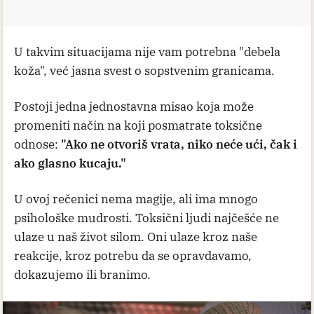
U takvim situacijama nije vam potrebna "debela
koža", već jasna svest o sopstvenim granicama.
Postoji jedna jednostavna misao koja može
promeniti način na koji posmatrate toksične
odnose:
"Ako ne otvoriš vrata, niko neće ući, čak i
ako glasno kucaju."
U ovoj rečenici nema magije, ali ima mnogo
psihološke mudrosti. Toksični ljudi najčešće ne
ulaze u naš život silom. Oni ulaze kroz naše
reakcije, kroz potrebu da se opravdavamo,
dokazujemo ili branimo.