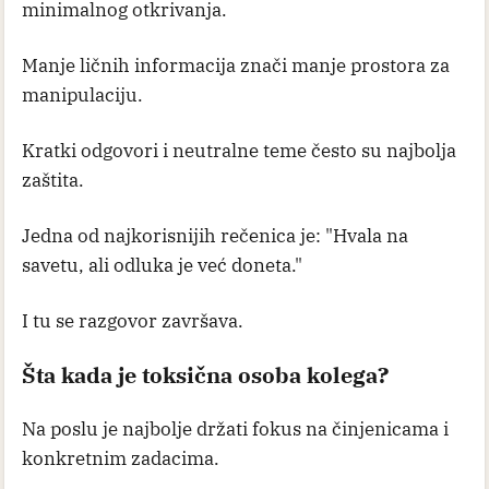
minimalnog otkrivanja.
Manje ličnih informacija znači manje prostora za
manipulaciju.
Kratki odgovori i neutralne teme često su najbolja
zaštita.
Jedna od najkorisnijih rečenica je: "Hvala na
savetu, ali odluka je već doneta."
I tu se razgovor završava.
Šta kada je toksična osoba kolega?
Na poslu je najbolje držati fokus na činjenicama i
konkretnim zadacima.