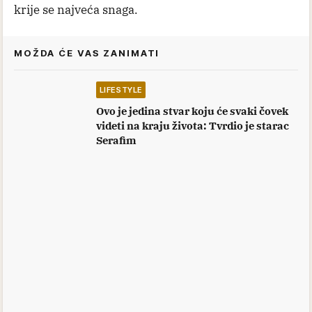
krije se najveća snaga.
MOŽDA ĆE VAS ZANIMATI
LIFESTYLE
Ovo je jedina stvar koju će svaki čovek
videti na kraju života: Tvrdio je starac
Serafim