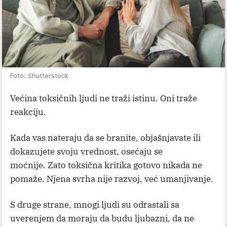
Foto: Shutterstock
Većina toksičnih ljudi ne traži istinu. Oni traže
reakciju.
Kada vas nateraju da se branite, objašnjavate ili
dokazujete svoju vrednost, osećaju se
moćnije. Zato toksična kritika gotovo nikada ne
pomaže. Njena svrha nije razvoj, već umanjivanje.
S druge strane, mnogi ljudi su odrastali sa
uverenjem da moraju da budu ljubazni, da ne