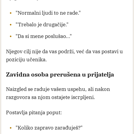
"Normalni ljudi to ne rade."
"Trebalo je drugačije."
"Da si mene poslušao..."
Njegov cilj nije da vas podrži, već da vas postavi u
poziciju učenika.
Zavidna osoba prerušena u prijatelja
Naizgled se raduje vašem uspehu, ali nakon
razgovora sa njom ostajete iscrpljeni.
Postavlja pitanja poput:
"Koliko zapravo zarađuješ?"