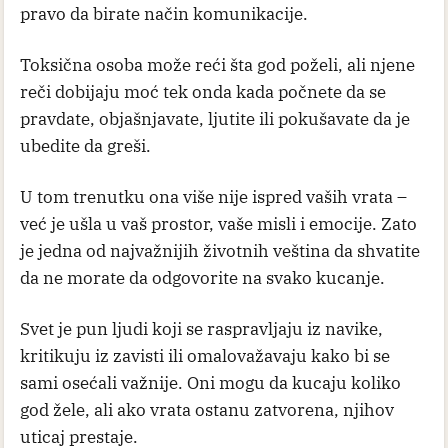
pravo da birate način komunikacije.
Toksična osoba može reći šta god poželi, ali njene
reči dobijaju moć tek onda kada počnete da se
pravdate, objašnjavate, ljutite ili pokušavate da je
ubedite da greši.
U tom trenutku ona više nije ispred vaših vrata –
već je ušla u vaš prostor, vaše misli i emocije. Zato
je jedna od najvažnijih životnih veština da shvatite
da ne morate da odgovorite na svako kucanje.
Svet je pun ljudi koji se raspravljaju iz navike,
kritikuju iz zavisti ili omalovažavaju kako bi se
sami osećali važnije. Oni mogu da kucaju koliko
god žele, ali ako vrata ostanu zatvorena, njihov
uticaj prestaje.