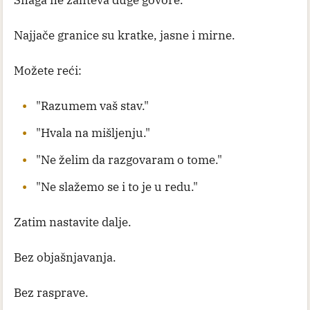
Snaga ne zahteva duge govore.
Najjače granice su kratke, jasne i mirne.
Možete reći:
"Razumem vaš stav."
"Hvala na mišljenju."
"Ne želim da razgovaram o tome."
"Ne slažemo se i to je u redu."
Zatim nastavite dalje.
Bez objašnjavanja.
Bez rasprave.