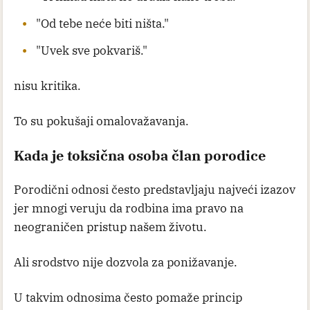
"Od tebe neće biti ništa."
"Uvek sve pokvariš."
nisu kritika.
To su pokušaji omalovažavanja.
Kada je toksična osoba član porodice
Porodični odnosi često predstavljaju najveći izazov
jer mnogi veruju da rodbina ima pravo na
neograničen pristup našem životu.
Ali srodstvo nije dozvola za ponižavanje.
U takvim odnosima često pomaže princip