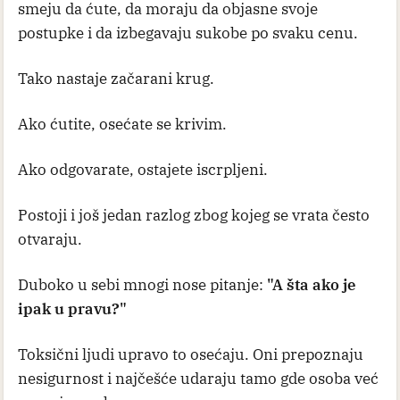
smeju da ćute, da moraju da objasne svoje
postupke i da izbegavaju sukobe po svaku cenu.
Tako nastaje začarani krug.
Ako ćutite, osećate se krivim.
Ako odgovarate, ostajete iscrpljeni.
Postoji i još jedan razlog zbog kojeg se vrata često
otvaraju.
Duboko u sebi mnogi nose pitanje:
"A šta ako je
ipak u pravu?"
Toksični ljudi upravo to osećaju. Oni prepoznaju
nesigurnost i najčešće udaraju tamo gde osoba već