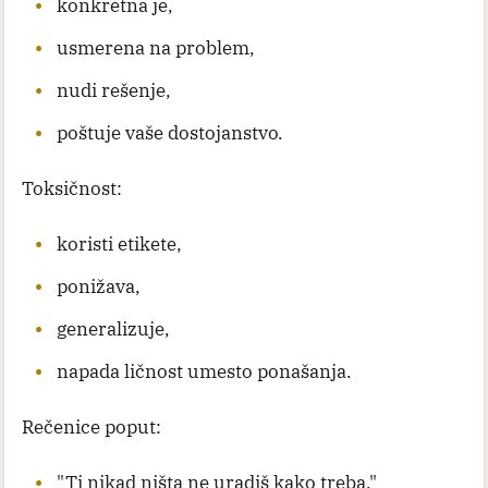
konkretna je,
usmerena na problem,
nudi rešenje,
poštuje vaše dostojanstvo.
Toksičnost:
koristi etikete,
ponižava,
generalizuje,
napada ličnost umesto ponašanja.
Rečenice poput:
"Ti nikad ništa ne uradiš kako treba."