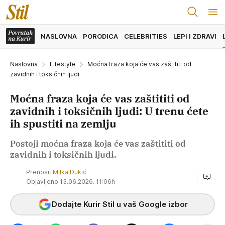
NASLOVNA
PORODICA
CELEBRITIES
LEPI I ZDRAVI
Naslovna
Lifestyle
Moćna fraza koja će vas zaštititi od
zavidnih i toksičnih ljudi
Moćna fraza koja će vas zaštititi od
zavidnih i toksičnih ljudi: U trenu ćete
ih spustiti na zemlju
Postoji moćna fraza koja će vas zaštititi od
zavidnih i toksičnih ljudi.
Prenosi:
Milka Đukić
Objavljeno 13.06.2026. 11:06h
Dodajte Kurir Stil u vaš Google izbor