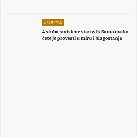
LIFESTYLE
4 stuba smislene starosti: Samo ovako
ćete je provesti u miru i blagostanju