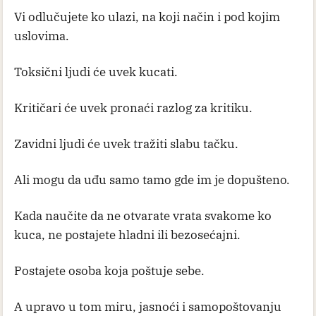
Vi odlučujete ko ulazi, na koji način i pod kojim
uslovima.
Toksični ljudi će uvek kucati.
Kritičari će uvek pronaći razlog za kritiku.
Zavidni ljudi će uvek tražiti slabu tačku.
Ali mogu da uđu samo tamo gde im je dopušteno.
Kada naučite da ne otvarate vrata svakome ko
kuca, ne postajete hladni ili bezosećajni.
Postajete osoba koja poštuje sebe.
A upravo u tom miru, jasnoći i samopoštovanju