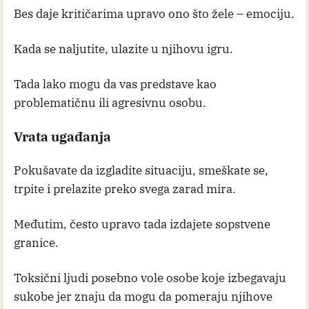
Bes daje kritičarima upravo ono što žele – emociju.
Kada se naljutite, ulazite u njihovu igru.
Tada lako mogu da vas predstave kao
problematičnu ili agresivnu osobu.
Vrata ugađanja
Pokušavate da izgladite situaciju, smeškate se,
trpite i prelazite preko svega zarad mira.
Međutim, često upravo tada izdajete sopstvene
granice.
Toksični ljudi posebno vole osobe koje izbegavaju
sukobe jer znaju da mogu da pomeraju njihove