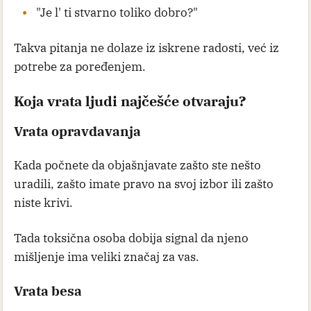
"Je l' ti stvarno toliko dobro?"
Takva pitanja ne dolaze iz iskrene radosti, već iz
potrebe za poređenjem.
Koja vrata ljudi najčešće otvaraju?
Vrata opravdavanja
Kada počnete da objašnjavate zašto ste nešto
uradili, zašto imate pravo na svoj izbor ili zašto
niste krivi.
Tada toksična osoba dobija signal da njeno
mišljenje ima veliki značaj za vas.
Vrata besa