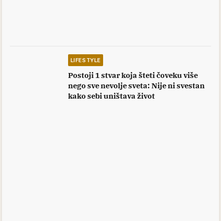
LIFESTYLE
Postoji 1 stvar koja šteti čoveku više
nego sve nevolje sveta: Nije ni svestan
kako sebi uništava život