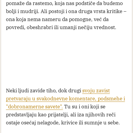
pomaže da rastemo, koja nas podstiče da budemo
bolji i mudriji. Ali postoji i ona druga vrsta kritike –
ona koja nema nameru da pomogne, već da
povredi, obeshrabri ili umanji nečiju vrednost.
Neki ljudi zavide tiho, dok drugi
svoju zavist
pretvaraju u svakodnevne komentare, podsmehe i
"dobronamerne savete".
Tu su i oni koji se
predstavljaju kao prijatelji, ali iza njihovih reči
ostaje osećaj nelagode, krivice ili sumnje u sebe.