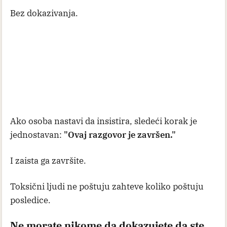
Bez dokazivanja.
Ako osoba nastavi da insistira, sledeći korak je
jednostavan:
"Ovaj razgovor je završen."
I zaista ga završite.
Toksični ljudi ne poštuju zahteve koliko poštuju
posledice.
Ne morate nikome da dokazujete da ste