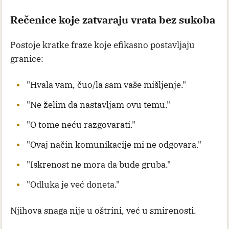
Rečenice koje zatvaraju vrata bez sukoba
Postoje kratke fraze koje efikasno postavljaju
granice:
"Hvala vam, čuo/la sam vaše mišljenje."
"Ne želim da nastavljam ovu temu."
"O tome neću razgovarati."
"Ovaj način komunikacije mi ne odgovara."
"Iskrenost ne mora da bude gruba."
"Odluka je već doneta."
Njihova snaga nije u oštrini, već u smirenosti.