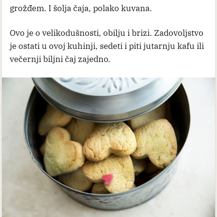
grožđem. I šolja čaja, polako kuvana.
Ovo je o velikodušnosti, obilju i brizi. Zadovoljstvo
je ostati u ovoj kuhinji, sedeti i piti jutarnju kafu ili
večernji biljni čaj zajedno.