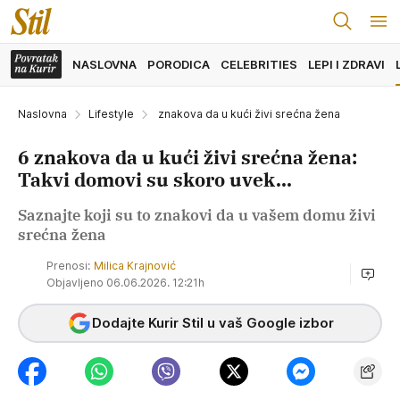
NASLOVNA
PORODICA
CELEBRITIES
LEPI I ZDRAVI
Naslovna
Lifestyle
znakova da u kući živi srećna žena
6 znakova da u kući živi srećna žena:
Takvi domovi su skoro uvek...
Saznajte koji su to znakovi da u vašem domu živi
srećna žena
Prenosi:
Milica Krajnović
Objavljeno 06.06.2026. 12:21h
Dodajte Kurir Stil u vaš Google izbor