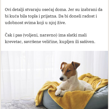
Ovi detalji stvaraju osećaj doma. Jer su izabrani da
bi kuća bila topla i prijatna. Da bi doneli radost i
udobnost svima koji u njoj žive.
Čak i pas (voljeni, naravno) ima slatki mali
krevetac, savršene veličine, kupljen ili sašiven.