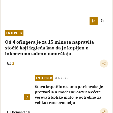
ENTERIJER
Od 4 ofingera je za 15 minuta napravila
stočić koji izgleda kao da je kupljen u
luksuznom salonu nameštaja
2
ENTERIJER
3.5.2026.
Staro kupatilo u samo par koraka je
pretvorila u modernu oazu: Nećete
verovati koliko malo je potrebno za
veliku transormaciju
Komentariši