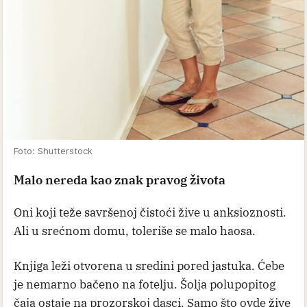
Foto: Shutterstock
Malo nereda kao znak pravog života
Oni koji teže savršenoj čistoći žive u anksioznosti.
Ali u srećnom domu, toleriše se malo haosa.
Knjiga leži otvorena u sredini pored jastuka. Ćebe
je nemarno bačeno na fotelju. Šolja polupopitog
čaja ostaje na prozorskoj dasci. Samo što ovde žive