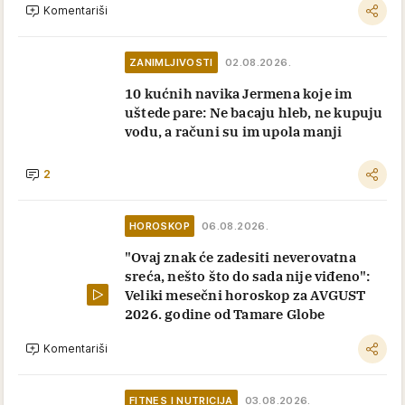
Komentariši
ZANIMLJIVOSTI
02.08.2026.
10 kućnih navika Jermena koje im
uštede pare: Ne bacaju hleb, ne kupuju
vodu, a računi su im upola manji
2
HOROSKOP
06.08.2026.
"Ovaj znak će zadesiti neverovatna
sreća, nešto što do sada nije viđeno":
Veliki mesečni horoskop za AVGUST
2026. godine od Tamare Globe
Komentariši
FITNES I NUTRICIJA
03.08.2026.