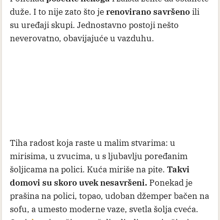
duže. I to nije zato što je
renovirano savršeno
ili
su uređaji skupi. Jednostavno postoji nešto
neverovatno, obavijajuće u vazduhu.
Tiha radost koja raste u malim stvarima: u
mirisima, u zvucima, u s ljubavlju poređanim
šoljicama na polici. Kuća miriše na pite.
Takvi
domovi su skoro uvek nesavršeni.
Ponekad je
prašina na polici, topao, udoban džemper bačen na
sofu, a umesto moderne vaze, svetla šolja cveća.