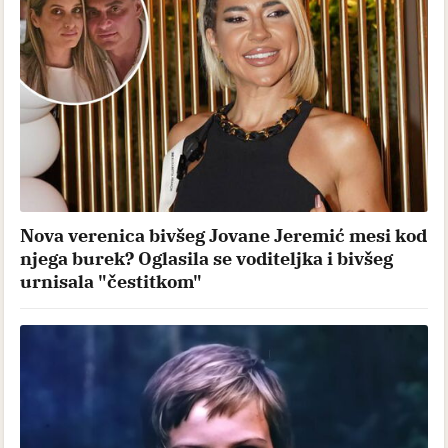
Nova verenica bivšeg Jovane Jeremić mesi kod
njega burek? Oglasila se voditeljka i bivšeg
urnisala "čestitkom"