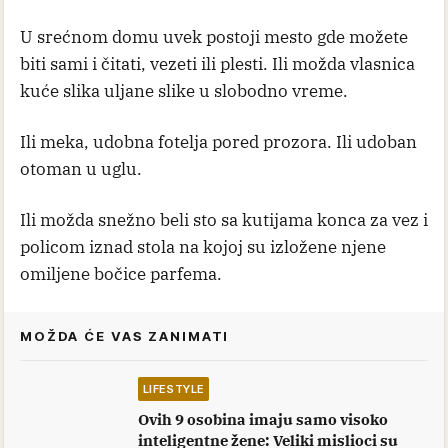
U srećnom domu uvek postoji mesto gde možete
biti sami i čitati, vezeti ili plesti. Ili možda vlasnica
kuće slika uljane slike u slobodno vreme.
Ili meka, udobna fotelja pored prozora. Ili udoban
otoman u uglu.
Ili možda snežno beli sto sa kutijama konca za vez i
policom iznad stola na kojoj su izložene njene
omiljene bočice parfema.
MOŽDA ĆE VAS ZANIMATI
LIFESTYLE
Ovih 9 osobina imaju samo visoko
inteligentne žene: Veliki mislioci su