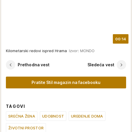
00:14
Kilometarski redovi ispred Hrama
Izvor: MONDO
Prethodna vest
Sledeća vest
Pratite Stil magazin na facebooku
TAGOVI
SREĆNA ŽENA
UDOBNOST
UREĐENJE DOMA
ŽIVOTNI PROSTOR