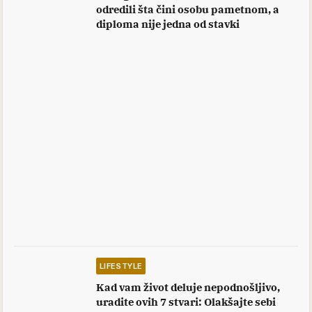
odredili šta čini osobu pametnom, a
diploma nije jedna od stavki
LIFESTYLE
Kad vam život deluje nepodnošljivo,
uradite ovih 7 stvari: Olakšajte sebi