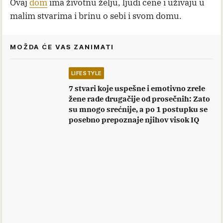
Ovaj
dom
ima životnu želju, ljudi cene i uživaju u
malim stvarima i brinu o sebi i svom domu.
MOŽDA ĆE VAS ZANIMATI
LIFESTYLE
7 stvari koje uspešne i emotivno zrele
žene rade drugačije od prosečnih: Zato
su mnogo srećnije, a po 1 postupku se
posebno prepoznaje njihov visok IQ