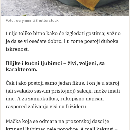
Foto: evrymmnt/Shutterstock
I nije toliko bitno kako će izgledati gostima; važno
je da se vi osećate dobro. I u tome postoji duboka
iskrenost.
Biljke i kućni ljubimci – živi, voljeni, sa
karakterom.
Čak i ako postoji samo jedan fikus, i on je u staroj
(ali svakako sasvim pristojnoj) saksiji, može imati
ime. A za zamiokulkas, rukopisno napisan
raspored zalivanja visi na frižideru.
Mačka koja se odmara na prozorskoj dasci je
krzneni ljubimac cele porodice. A mali kaktusi –