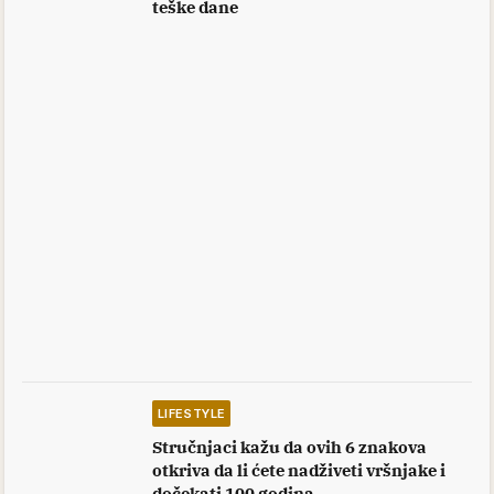
teške dane
LIFESTYLE
Stručnjaci kažu da ovih 6 znakova
otkriva da li ćete nadživeti vršnjake i
dočekati 100 godina