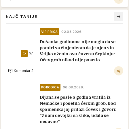
NAJČITANIJE
VIP PRIČA
02.08.2026.
Dušanka godinama nije mogla da se
pomiri sa činjenicom da je njen sin
Veljko oženio ovu čuvenu Srpkinju:
Očev grob nikad nije posetio
Komentariši
PORODICA
06.08.2026.
Dijana se posle 5 godina vratila iz
Nemačke i posetila ćerkin grob, kod
spomenika joj prilazi čovek i govori:
"Znam devojku sa slike, udala se
nedavno"